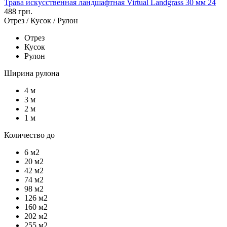
Трава искусственная ландшафтная Virtual Landgrass 30 мм 24
488 грн.
Отрез / Кусок / Рулон
Отрез
Кусок
Рулон
Ширина рулона
4 м
3 м
2 м
1 м
Количество до
6 м2
20 м2
42 м2
74 м2
98 м2
126 м2
160 м2
202 м2
255 м2