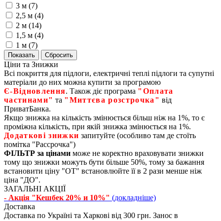
3 м (
7
)
2,5 м (
4
)
2 м (
14
)
1,5 м (
4
)
1 м (
7
)
Ціни та Знижки
Всі покриття для підлоги, електричні теплі підлоги та супутні
матеріали до них можна купити за програмою
Є‑Відновлення
. Також діє програма
"Оплата
частинами"
та
"Миттєва розстрочка"
від
ПриватБанка.
Якщо знижка на кількість змінюється більш ніж на 1%, то є
проміжна кількість, при якій знижка змінюється на 1%.
Додаткові знижки
запитуйте (особливо там де стоїть
помітка "Рассрочка")
ФІЛЬТР за цінами
може не коректно враховувати знижки
тому що знижки можуть бути більше 50%, тому за бажання
встановити ціну "ОТ" встановлюйте її в 2 рази менше ніж
ціна "ДО".
ЗАГАЛЬНІ АКЦІЇ
- Акція "Кешбек 20% и 10%"
(докладніше)
Доставка
Доставка по Україні та Харкові від 300 грн. Занос в