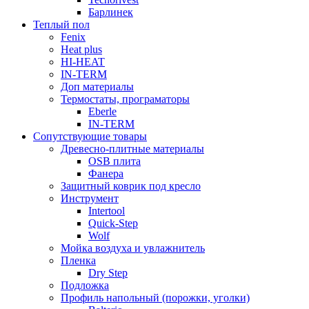
Барлинек
Теплый пол
Fenix
Heat plus
HI-HEAT
IN-TERM
Доп материалы
Термостаты, програматоры
Eberle
IN-TERM
Сопутствующие товары
Древесно-плитные материалы
OSB плита
Фанера
Защитный коврик под кресло
Инструмент
Intertool
Quick-Step
Wolf
Мойка воздуха и увлажнитель
Пленка
Dry Step
Подложка
Профиль напольный (порожки, уголки)