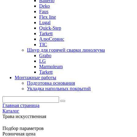
Balterio
Deko
Faus
Flex line
Lugal
Quick-Step
Tarkett
АлюСервис
ТІС
Шнур для горячей сварки линолеума
Grabo
LG
Marmoleum
Tarkett
Монтажные работы
Подготовка основания
Укладка напольных покрытий
Главная страница
Каталог
Трава искусственная
Подбор параметров
Розничная цена