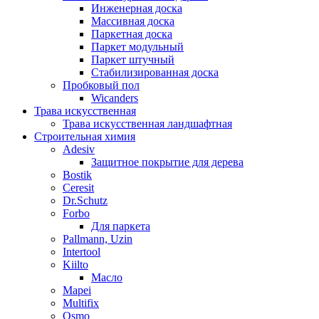
Инженерная доска
Массивная доска
Паркетная доска
Паркет модульный
Паркет штучный
Стабилизированная доска
Пробковый пол
Wicanders
Трава искусственная
Трава искусственная ландшафтная
Строительная химия
Adesiv
Защитное покрытие для дерева
Bostik
Ceresit
Dr.Schutz
Forbo
Для паркета
Pallmann, Uzin
Intertool
Kiilto
Масло
Mapei
Multifix
Osmo