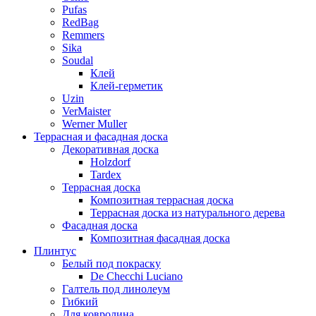
Pufas
RedBag
Remmers
Sika
Soudal
Клей
Клей-герметик
Uzin
VerMaister
Werner Muller
Террасная и фасадная доска
Декоративная доска
Holzdorf
Tardex
Террасная доска
Композитная террасная доска
Террасная доска из натурального дерева
Фасадная доска
Композитная фасадная доска
Плинтус
Белый под покраску
De Checchi Luciano
Галтель под линолеум
Гибкий
Для ковролина