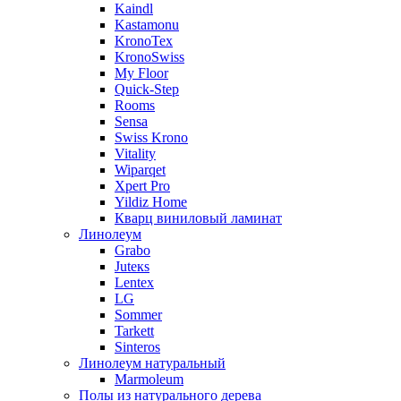
Kaindl
Kastamonu
KronoTex
KronoSwiss
My Floor
Quick-Step
Rooms
Sensa
Swiss Krono
Vitality
Wiparqet
Xpert Pro
Yildiz Home
Кварц виниловый ламинат
Линолеум
Grabo
Juteкs
Lentex
LG
Sommer
Tarkett
Sinteros
Линолеум натуральный
Marmoleum
Полы из натурального дерева