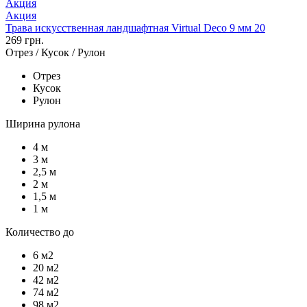
Акция
Акция
Трава искусственная ландшафтная Virtual Deco 9 мм 20
269 грн.
Отрез / Кусок / Рулон
Отрез
Кусок
Рулон
Ширина рулона
4 м
3 м
2,5 м
2 м
1,5 м
1 м
Количество до
6 м2
20 м2
42 м2
74 м2
98 м2