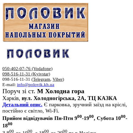
050-402-07-76 (Vodafone)
098-516-11-31 (Kyivstar)
098-516-11-31 (
Telegram
,
Viber
)
E-mail:
info@polovik.kh.ua
Поруч зі ст.
М Холодна гора
Харків,
вул. Холодногірська, 2А, ТЦ КАЗКА
Детальний опис.
Є парковка, зручний заїзд на кріслі,
постійно є світло, Wi-Fi.
00
00
00
Прийом відвідувачів Пн-Птн 9
-19
, Субота 10
-
00
18
00
00
00
00
З 8
до 10
, з 18
до 20
та в Неділю