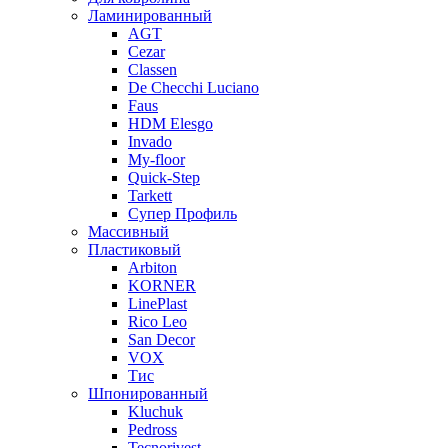
Ламинированный
AGT
Cezar
Classen
De Checchi Luciano
Faus
HDM Elesgo
Invado
My-floor
Quick-Step
Tarkett
Супер Профиль
Массивный
Пластиковый
Arbiton
KORNER
LinePlast
Rico Leo
San Decor
VOX
Тис
Шпонированный
Kluchuk
Pedross
Tecnorivest