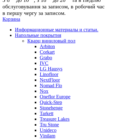
обслуговування за записом, в робочий час
в першу чергу за записом.
Корзина
Информационные материалы и статьи.
Напольные покрытия
Кварц виниловый пол
Arbiton
Corkart
Grabo
IVC
LG Hausys
Linofloor
NextFloor
Nomad Flo
Nox
Oneflor Europe
Quick-Step
Stonehenge
Tarkett
Treasure Lakes
Tru Stone
Unideco
Vinilam