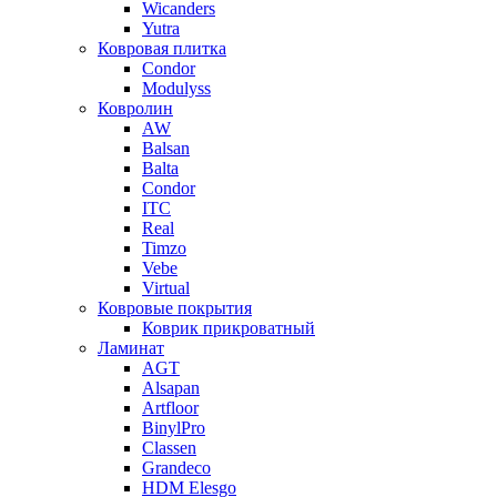
Wicanders
Yutra
Ковровая плитка
Condor
Modulyss
Ковролин
AW
Balsan
Balta
Condor
ITC
Real
Timzo
Vebe
Virtual
Ковровые покрытия
Коврик прикроватный
Ламинат
AGT
Alsapan
Artfloor
BinylPro
Classen
Grandeco
HDM Elesgo