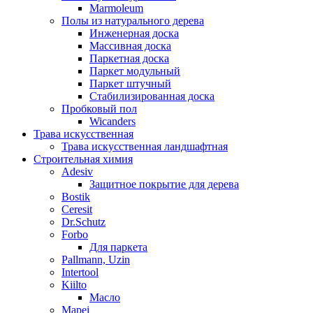
Marmoleum
Полы из натурального дерева
Инженерная доска
Массивная доска
Паркетная доска
Паркет модульный
Паркет штучный
Стабилизированная доска
Пробковый пол
Wicanders
Трава искусственная
Трава искусственная ландшафтная
Строительная химия
Adesiv
Защитное покрытие для дерева
Bostik
Ceresit
Dr.Schutz
Forbo
Для паркета
Pallmann, Uzin
Intertool
Kiilto
Масло
Mapei