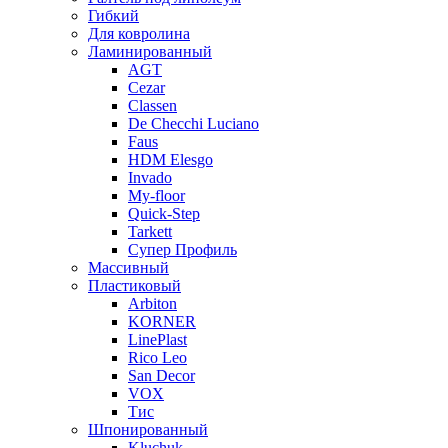
Гибкий
Для ковролина
Ламинированный
AGT
Cezar
Classen
De Checchi Luciano
Faus
HDM Elesgo
Invado
My-floor
Quick-Step
Tarkett
Супер Профиль
Массивный
Пластиковый
Arbiton
KORNER
LinePlast
Rico Leo
San Decor
VOX
Тис
Шпонированный
Kluchuk