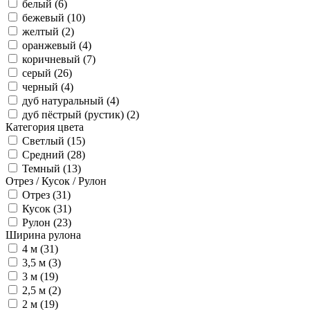
белый (
6
)
бежевый (
10
)
желтый (
2
)
оранжевый (
4
)
коричневый (
7
)
серый (
26
)
черный (
4
)
дуб натуральный (
4
)
дуб пёстрый (рустик) (
2
)
Категория цвета
Светлый (
15
)
Средний (
28
)
Темный (
13
)
Отрез / Кусок / Рулон
Отрез (
31
)
Кусок (
31
)
Рулон (
23
)
Ширина рулона
4 м (
31
)
3,5 м (
3
)
3 м (
19
)
2,5 м (
2
)
2 м (
19
)