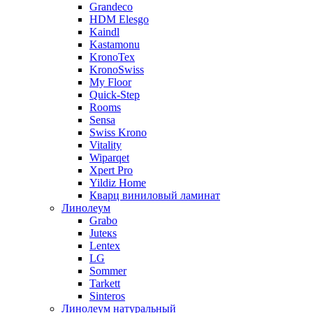
Grandeco
HDM Elesgo
Kaindl
Kastamonu
KronoTex
KronoSwiss
My Floor
Quick-Step
Rooms
Sensa
Swiss Krono
Vitality
Wiparqet
Xpert Pro
Yildiz Home
Кварц виниловый ламинат
Линолеум
Grabo
Juteкs
Lentex
LG
Sommer
Tarkett
Sinteros
Линолеум натуральный