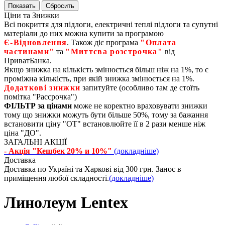
Ціни та Знижки
Всі покриття для підлоги, електричні теплі підлоги та супутні
матеріали до них можна купити за програмою
Є‑Відновлення
. Також діє програма
"Оплата
частинами"
та
"Миттєва розстрочка"
від
ПриватБанка.
Якщо знижка на кількість змінюється більш ніж на 1%, то є
проміжна кількість, при якій знижка змінюється на 1%.
Додаткові знижки
запитуйте (особливо там де стоїть
помітка "Рассрочка")
ФІЛЬТР за цінами
може не коректно враховувати знижки
тому що знижки можуть бути більше 50%, тому за бажання
встановити ціну "ОТ" встановлюйте її в 2 рази менше ніж
ціна "ДО".
ЗАГАЛЬНІ АКЦІЇ
- Акція "Кешбек 20% и 10%"
(докладніше)
Доставка
Доставка по Україні та Харкові від 300 грн. Занос в
приміщення любої складності.
(докладніше)
Линолеум Lentex