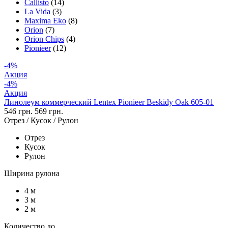
Callisto
(14)
La Vida
(3)
Maxima Eko
(8)
Orion
(7)
Orion Chips
(4)
Pionieer
(12)
-4%
Акция
-4%
Акция
Линолеум коммерческий Lentex Pionieer Beskidy Oak 605-01
546 грн.
569 грн.
Отрез / Кусок / Рулон
Отрез
Кусок
Рулон
Ширина рулона
4 м
3 м
2 м
Количество до