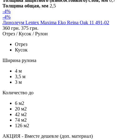
Толщина защитного (износостойкого) слоя, мм
0,7
Толщина общая, мм
2,5
-4%
-4%
Линолеум Lentex Maxima Eko Reina Oak 11 491-02
360 грн.
375 грн.
Отрез / Кусок / Рулон
Отрез
Кусок
Ширина рулона
4 м
3,5 м
3 м
Количество до
6 м2
20 м2
42 м2
74 м2
126 м2
АКЦИЯ - Вместе дешевле (доп. материал)