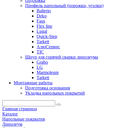
Подложка
Профиль напольный (порожки, уголки)
Balterio
Deko
Faus
Flex line
Lugal
Quick-Step
Tarkett
АлюСервис
ТІС
Шнур для горячей сварки линолеума
Grabo
LG
Marmoleum
Tarkett
Монтажные работы
Подготовка основания
Укладка напольных покрытий
Главная страница
Каталог
Напольные покрытия
Линолеум