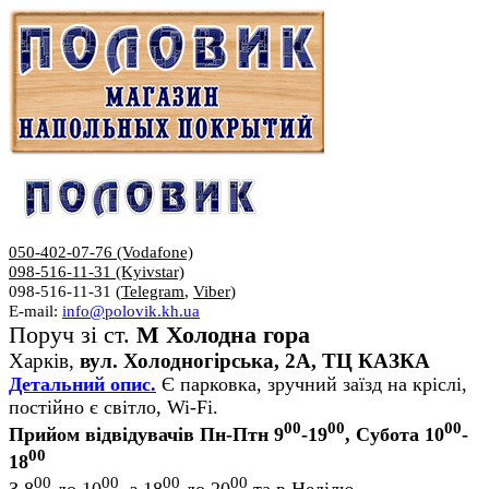
050-402-07-76 (Vodafone)
098-516-11-31 (Kyivstar)
098-516-11-31 (
Telegram
,
Viber
)
E-mail:
info@polovik.kh.ua
Поруч зі ст.
М Холодна гора
Харків,
вул. Холодногірська, 2А, ТЦ КАЗКА
Детальний опис.
Є парковка, зручний заїзд на кріслі,
постійно є світло, Wi-Fi.
00
00
00
Прийом відвідувачів Пн-Птн 9
-19
, Субота 10
-
00
18
00
00
00
00
З 8
до 10
, з 18
до 20
та в Неділю