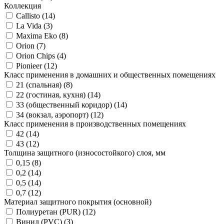
Коллекция
Callisto (
14
)
La Vida (
3
)
Maxima Eko (
8
)
Orion (
7
)
Orion Chips (
4
)
Pionieer (
12
)
Класс применения в домашних и общественных помещениях
21 (спальная) (
8
)
22 (гостиная, кухня) (
14
)
33 (общественный коридор) (
14
)
34 (вокзал, аэропорт) (
12
)
Класс применения в производственных помещениях
42 (
14
)
43 (
12
)
Толщина защитного (износостойкого) слоя, мм
0,15 (
8
)
0,2 (
14
)
0,5 (
14
)
0,7 (
12
)
Материал защитного покрытия (основной)
Полиуретан (PUR) (
12
)
Винил (PVC) (
3
)