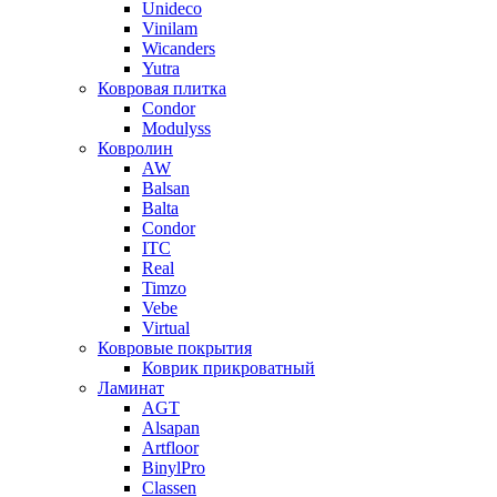
Unideco
Vinilam
Wicanders
Yutra
Ковровая плитка
Condor
Modulyss
Ковролин
AW
Balsan
Balta
Condor
ITC
Real
Timzo
Vebe
Virtual
Ковровые покрытия
Коврик прикроватный
Ламинат
AGT
Alsapan
Artfloor
BinylPro
Classen