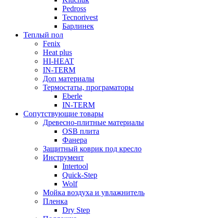
Pedross
Tecnorivest
Барлинек
Теплый пол
Fenix
Heat plus
HI-HEAT
IN-TERM
Доп материалы
Термостаты, програматоры
Eberle
IN-TERM
Сопутствующие товары
Древесно-плитные материалы
OSB плита
Фанера
Защитный коврик под кресло
Инструмент
Intertool
Quick-Step
Wolf
Мойка воздуха и увлажнитель
Пленка
Dry Step