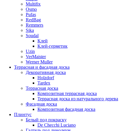
Multifix
Osmo
Pufas
RedBag
Remmers
Sika
Soudal
Клей
Клей-герметик
Uzin
VerMaister
Werner Muller
Террасная и фасадная доска
Декоративная доска
Holzdorf
Tardex
Террасная доска
Композитная террасная доска
Террасная доска из натурального дерева
Фасадная доска
Композитная фасадная доска
Плинтус
Белый под покраску
De Checchi Luciano
Галтель под линолеум