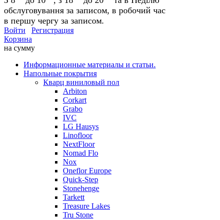
обслуговування за записом, в робочий час
в першу чергу за записом.
Войти
Регистрация
Корзина
на сумму
Информационные материалы и статьи.
Напольные покрытия
Кварц виниловый пол
Arbiton
Corkart
Grabo
IVC
LG Hausys
Linofloor
NextFloor
Nomad Flo
Nox
Oneflor Europe
Quick-Step
Stonehenge
Tarkett
Treasure Lakes
Tru Stone