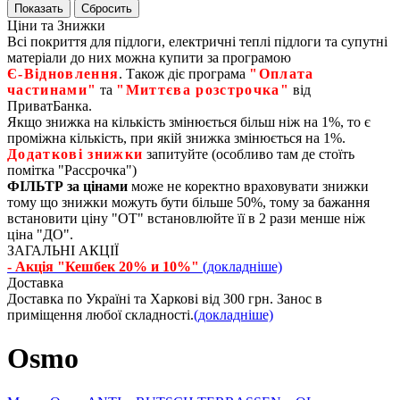
Ціни та Знижки
Всі покриття для підлоги, електричні теплі підлоги та супутні
матеріали до них можна купити за програмою
Є‑Відновлення
. Також діє програма
"Оплата
частинами"
та
"Миттєва розстрочка"
від
ПриватБанка.
Якщо знижка на кількість змінюється більш ніж на 1%, то є
проміжна кількість, при якій знижка змінюється на 1%.
Додаткові знижки
запитуйте (особливо там де стоїть
помітка "Рассрочка")
ФІЛЬТР за цінами
може не коректно враховувати знижки
тому що знижки можуть бути більше 50%, тому за бажання
встановити ціну "ОТ" встановлюйте її в 2 рази менше ніж
ціна "ДО".
ЗАГАЛЬНІ АКЦІЇ
- Акція "Кешбек 20% и 10%"
(докладніше)
Доставка
Доставка по Україні та Харкові від 300 грн. Занос в
приміщення любої складності.
(докладніше)
Osmo