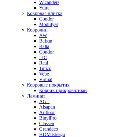
Wicanders
Yutra
Ковровая плитка
Condor
Modulyss
Ковролин
AW
Balsan
Balta
Condor
ITC
Real
Timzo
Vebe
Virtual
Ковровые покрытия
Коврик прикроватный
Ламинат
AGT
Alsapan
Artfloor
BinylPro
Classen
Grandeco
HDM Elesgo