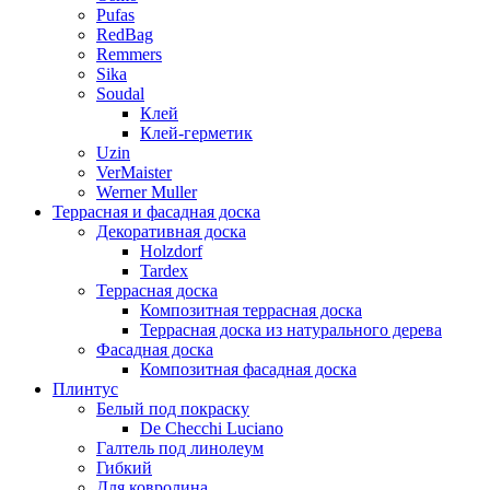
Pufas
RedBag
Remmers
Sika
Soudal
Клей
Клей-герметик
Uzin
VerMaister
Werner Muller
Террасная и фасадная доска
Декоративная доска
Holzdorf
Tardex
Террасная доска
Композитная террасная доска
Террасная доска из натурального дерева
Фасадная доска
Композитная фасадная доска
Плинтус
Белый под покраску
De Checchi Luciano
Галтель под линолеум
Гибкий
Для ковролина