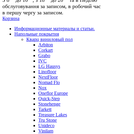
обслуговування за записом, в робочий час
в першу чергу за записом.
Корзина
Информационные материалы и статьи.
Напольные покрытия
Кварц виниловый пол
Arbiton
Corkart
Grabo
IVC
LG Hausys
Linofloor
NextFloor
Nomad Flo
Nox
Oneflor Europe
Quick-Step
Stonehenge
Tarkett
Treasure Lakes
Tru Stone
Unideco
Vinilam