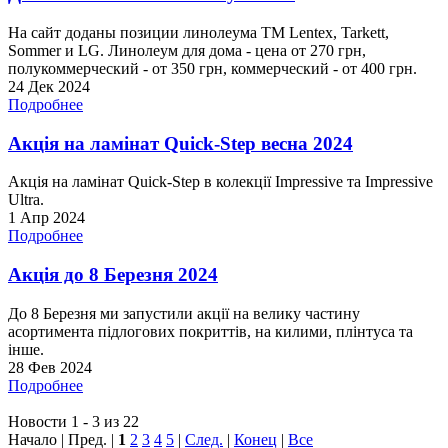
На сайт доданы позиции линолеума ТМ Lentex, Tarkett,
Sommer и LG. Линолеум для дома - цена от 270 грн,
полукоммерческий - от 350 грн, коммерческий - от 400 грн.
24 Дек 2024
Подробнее
Акція на ламінат Quick-Step весна 2024
Акція на ламінат Quick-Step в колекції Impressive та Impressive
Ultra.
1 Апр 2024
Подробнее
Акція до 8 Березня 2024
До 8 Березня ми запустили акції на велику частину
асортимента підлогових покриттів, на килими, плінтуса та
інше.
28 Фев 2024
Подробнее
Новости 1 - 3 из 22
Начало | Пред. |
1
2
3
4
5
|
След.
|
Конец
|
Все