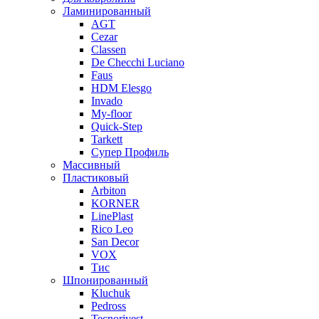
Ламинированный
AGT
Cezar
Classen
De Checchi Luciano
Faus
HDM Elesgo
Invado
My-floor
Quick-Step
Tarkett
Супер Профиль
Массивный
Пластиковый
Arbiton
KORNER
LinePlast
Rico Leo
San Decor
VOX
Тис
Шпонированный
Kluchuk
Pedross
Tecnorivest