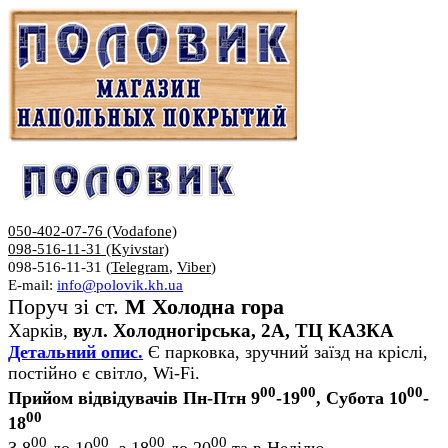
050-402-07-76 (Vodafone)
098-516-11-31 (Kyivstar)
098-516-11-31 (
Telegram
,
Viber
)
E-mail:
info@polovik.kh.ua
Поруч зі ст.
М Холодна гора
Харків,
вул. Холодногірська, 2А, ТЦ КАЗКА
Детальний опис.
Є парковка, зручний заїзд на кріслі,
постійно є світло, Wi-Fi.
00
00
00
Прийом відвідувачів Пн-Птн 9
-19
, Субота 10
-
00
18
00
00
00
00
З 8
до 10
, з 18
до 20
та в Неділю