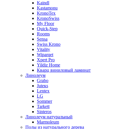
Kaindl
Kastamonu
KronoTex
KronoSwiss
My Floor
Quick-Step
Rooms
Sensa
Swiss Krono
Vitality
Wiparqet
Xpert Pro
Yildiz Home
Кварц виниловый ламинат
Линолеум
Grabo
Juteкs
Lentex
LG
Sommer
Tarkett
Sinteros
Линолеум натуральный
Marmoleum
Полы из натурального дерева