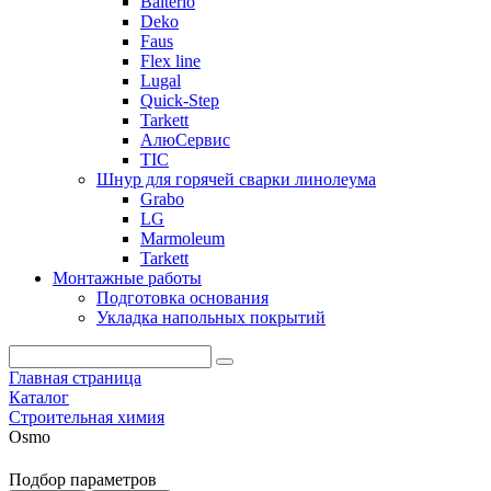
Balterio
Deko
Faus
Flex line
Lugal
Quick-Step
Tarkett
АлюСервис
ТІС
Шнур для горячей сварки линолеума
Grabo
LG
Marmoleum
Tarkett
Монтажные работы
Подготовка основания
Укладка напольных покрытий
Главная страница
Каталог
Строительная химия
Osmo
Подбор параметров