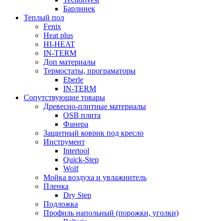
Барлинек
Теплый пол
Fenix
Heat plus
HI-HEAT
IN-TERM
Доп материалы
Термостаты, програматоры
Eberle
IN-TERM
Сопутствующие товары
Древесно-плитные материалы
OSB плита
Фанера
Защитный коврик под кресло
Инструмент
Intertool
Quick-Step
Wolf
Мойка воздуха и увлажнитель
Пленка
Dry Step
Подложка
Профиль напольный (порожки, уголки)