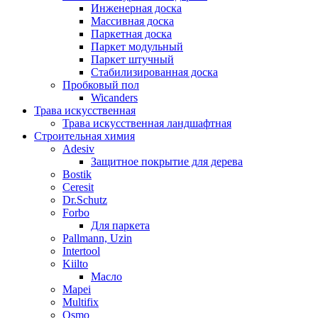
Инженерная доска
Массивная доска
Паркетная доска
Паркет модульный
Паркет штучный
Стабилизированная доска
Пробковый пол
Wicanders
Трава искусственная
Трава искусственная ландшафтная
Строительная химия
Adesiv
Защитное покрытие для дерева
Bostik
Ceresit
Dr.Schutz
Forbo
Для паркета
Pallmann, Uzin
Intertool
Kiilto
Масло
Mapei
Multifix
Osmo