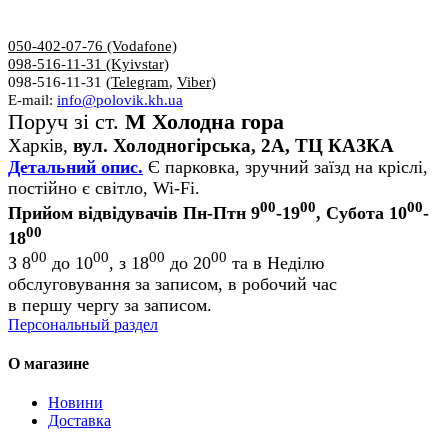
050-402-07-76 (Vodafone)
098-516-11-31 (Kyivstar)
098-516-11-31 (
Telegram
,
Viber
)
E-mail:
info@polovik.kh.ua
Поруч зі ст.
М Холодна гора
Харків,
вул. Холодногірська, 2А, ТЦ КАЗКА
Детальний опис.
Є парковка, зручний заїзд на кріслі,
постійно є світло, Wi-Fi.
00
00
00
Прийом відвідувачів Пн-Птн 9
-19
, Субота 10
-
00
18
00
00
00
00
З 8
до 10
, з 18
до 20
та в Неділю
обслуговування за записом, в робочий час
в першу чергу за записом.
Персональный раздел
О магазине
Новини
Доставка