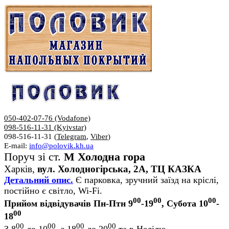
050-402-07-76 (Vodafone)
098-516-11-31 (Kyivstar)
098-516-11-31 (
Telegram
,
Viber
)
E-mail:
info@polovik.kh.ua
Поруч зі ст.
М Холодна гора
Харків,
вул. Холодногірська, 2А, ТЦ КАЗКА
Детальний опис.
Є парковка, зручний заїзд на кріслі,
постійно є світло, Wi-Fi.
00
00
00
Прийом відвідувачів Пн-Птн 9
-19
, Субота 10
-
00
18
00
00
00
00
З 8
до 10
, з 18
до 20
та в Неділю