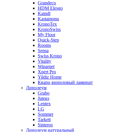
Grandeco
HDM Elesgo
Kaindl
Kastamonu
KronoTex
KronoSwiss
My Floor
Quick-Step
Rooms
Sensa
Swiss Krono
Vitality
Wiparqet
Xpert Pro
Yildiz Home
Кварц виниловый ламинат
Линолеум
Grabo
Juteкs
Lentex
LG
Sommer
Tarkett
Sinteros
Линолеум натуральный