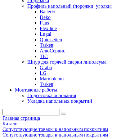
Подложка
Профиль напольный (порожки, уголки)
Balterio
Deko
Faus
Flex line
Lugal
Quick-Step
Tarkett
АлюСервис
ТІС
Шнур для горячей сварки линолеума
Grabo
LG
Marmoleum
Tarkett
Монтажные работы
Подготовка основания
Укладка напольных покрытий
Главная страница
Каталог
Сопутствующие товары к напольным покрытиям
Сопутствующие товары к напольным покрытиям