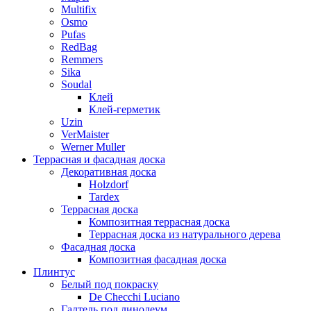
Multifix
Osmo
Pufas
RedBag
Remmers
Sika
Soudal
Клей
Клей-герметик
Uzin
VerMaister
Werner Muller
Террасная и фасадная доска
Декоративная доска
Holzdorf
Tardex
Террасная доска
Композитная террасная доска
Террасная доска из натурального дерева
Фасадная доска
Композитная фасадная доска
Плинтус
Белый под покраску
De Checchi Luciano
Галтель под линолеум