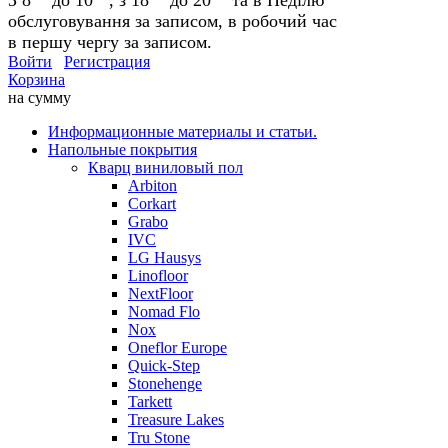
обслуговування за записом, в робочий час
в першу чергу за записом.
Войти
Регистрация
Корзина
на сумму
Информационные материалы и статьи.
Напольные покрытия
Кварц виниловый пол
Arbiton
Corkart
Grabo
IVC
LG Hausys
Linofloor
NextFloor
Nomad Flo
Nox
Oneflor Europe
Quick-Step
Stonehenge
Tarkett
Treasure Lakes
Tru Stone