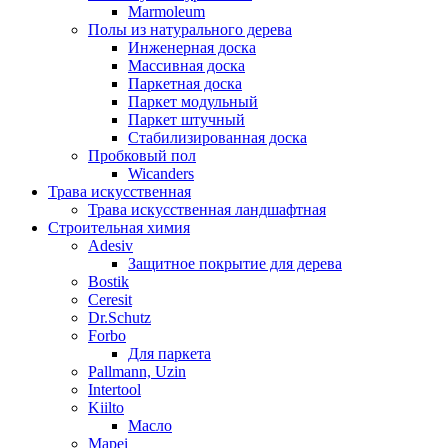
Marmoleum
Полы из натурального дерева
Инженерная доска
Массивная доска
Паркетная доска
Паркет модульный
Паркет штучный
Стабилизированная доска
Пробковый пол
Wicanders
Трава искусственная
Трава искусственная ландшафтная
Строительная химия
Adesiv
Защитное покрытие для дерева
Bostik
Ceresit
Dr.Schutz
Forbo
Для паркета
Pallmann, Uzin
Intertool
Kiilto
Масло
Mapei