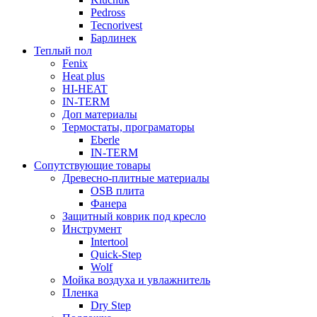
Pedross
Tecnorivest
Барлинек
Теплый пол
Fenix
Heat plus
HI-HEAT
IN-TERM
Доп материалы
Термостаты, програматоры
Eberle
IN-TERM
Сопутствующие товары
Древесно-плитные материалы
OSB плита
Фанера
Защитный коврик под кресло
Инструмент
Intertool
Quick-Step
Wolf
Мойка воздуха и увлажнитель
Пленка
Dry Step