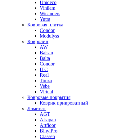
Unideco
Vinilam
Wicanders
Yutra
Ковровая плитка
Condor
Modulyss
Ковролин
AW
Balsan
Balta
Condor
ITC
Real
Timzo
Vebe
Virtual
Ковровые покрытия
Коврик прикроватный
Ламинат
AGT
Alsapan
Artfloor
BinylPro
Classen