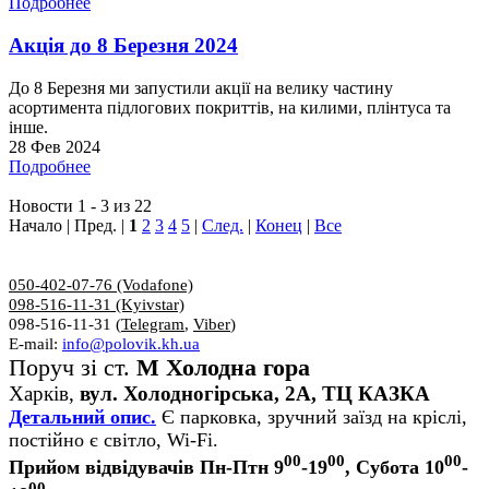
Подробнее
Акція до 8 Березня 2024
До 8 Березня ми запустили акції на велику частину
асортимента підлогових покриттів, на килими, плінтуса та
інше.
28 Фев 2024
Подробнее
Новости 1 - 3 из 22
Начало | Пред. |
1
2
3
4
5
|
След.
|
Конец
|
Все
050-402-07-76 (Vodafone)
098-516-11-31 (Kyivstar)
098-516-11-31 (
Telegram
,
Viber
)
E-mail:
info@polovik.kh.ua
Поруч зі ст.
М Холодна гора
Харків,
вул. Холодногірська, 2А, ТЦ КАЗКА
Детальний опис.
Є парковка, зручний заїзд на кріслі,
постійно є світло, Wi-Fi.
00
00
00
Прийом відвідувачів Пн-Птн 9
-19
, Субота 10
-
00