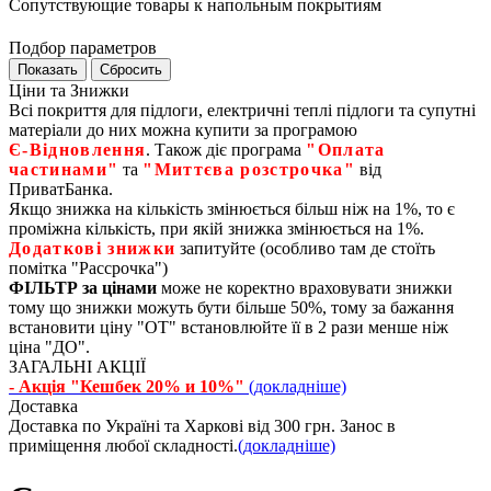
Сопутствующие товары к напольным покрытиям
Подбор параметров
Ціни та Знижки
Всі покриття для підлоги, електричні теплі підлоги та супутні
матеріали до них можна купити за програмою
Є‑Відновлення
. Також діє програма
"Оплата
частинами"
та
"Миттєва розстрочка"
від
ПриватБанка.
Якщо знижка на кількість змінюється більш ніж на 1%, то є
проміжна кількість, при якій знижка змінюється на 1%.
Додаткові знижки
запитуйте (особливо там де стоїть
помітка "Рассрочка")
ФІЛЬТР за цінами
може не коректно враховувати знижки
тому що знижки можуть бути більше 50%, тому за бажання
встановити ціну "ОТ" встановлюйте її в 2 рази менше ніж
ціна "ДО".
ЗАГАЛЬНІ АКЦІЇ
- Акція "Кешбек 20% и 10%"
(докладніше)
Доставка
Доставка по Україні та Харкові від 300 грн. Занос в
приміщення любої складності.
(докладніше)