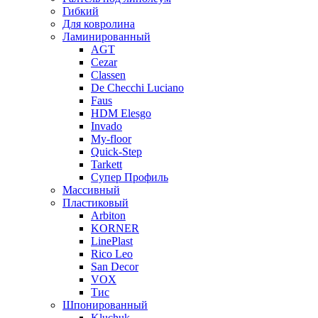
Гибкий
Для ковролина
Ламинированный
AGT
Cezar
Classen
De Checchi Luciano
Faus
HDM Elesgo
Invado
My-floor
Quick-Step
Tarkett
Супер Профиль
Массивный
Пластиковый
Arbiton
KORNER
LinePlast
Rico Leo
San Decor
VOX
Тис
Шпонированный
Kluchuk