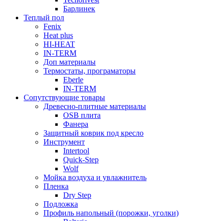
Барлинек
Теплый пол
Fenix
Heat plus
HI-HEAT
IN-TERM
Доп материалы
Термостаты, програматоры
Eberle
IN-TERM
Сопутствующие товары
Древесно-плитные материалы
OSB плита
Фанера
Защитный коврик под кресло
Инструмент
Intertool
Quick-Step
Wolf
Мойка воздуха и увлажнитель
Пленка
Dry Step
Подложка
Профиль напольный (порожки, уголки)