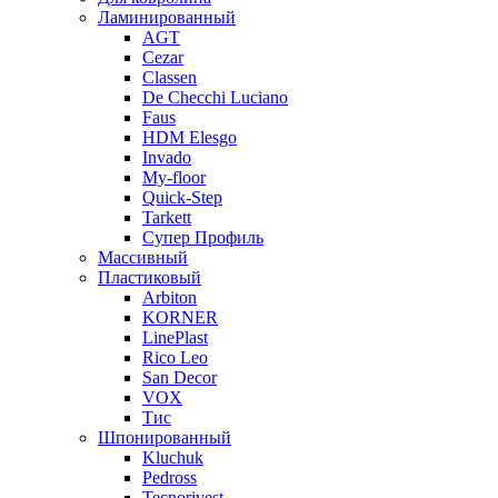
Ламинированный
AGT
Cezar
Classen
De Checchi Luciano
Faus
HDM Elesgo
Invado
My-floor
Quick-Step
Tarkett
Супер Профиль
Массивный
Пластиковый
Arbiton
KORNER
LinePlast
Rico Leo
San Decor
VOX
Тис
Шпонированный
Kluchuk
Pedross
Tecnorivest