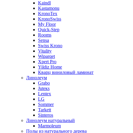
Kaindl
Kastamonu
KronoTex
KronoSwiss
My Floor
Quick-Step
Rooms
Sensa
Swiss Krono
Vitality
Wiparqet
Xpert Pro
Yildiz Home
Кварц виниловый ламинат
Линолеум
Grabo
Juteкs
Lentex
LG
Sommer
Tarkett
Sinteros
Линолеум натуральный
Marmoleum
Полы из натурального дерева