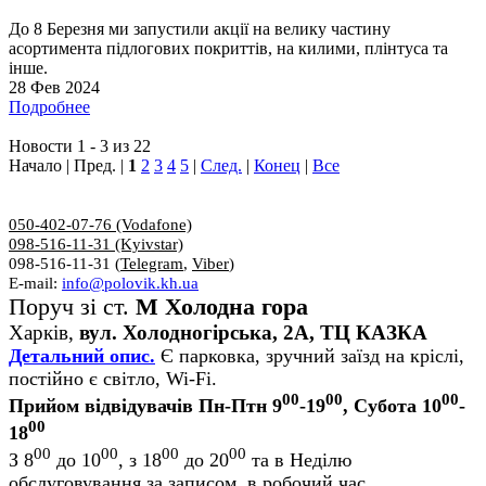
До 8 Березня ми запустили акції на велику частину
асортимента підлогових покриттів, на килими, плінтуса та
інше.
28 Фев 2024
Подробнее
Новости 1 - 3 из 22
Начало | Пред. |
1
2
3
4
5
|
След.
|
Конец
|
Все
050-402-07-76 (Vodafone)
098-516-11-31 (Kyivstar)
098-516-11-31 (
Telegram
,
Viber
)
E-mail:
info@polovik.kh.ua
Поруч зі ст.
М Холодна гора
Харків,
вул. Холодногірська, 2А, ТЦ КАЗКА
Детальний опис.
Є парковка, зручний заїзд на кріслі,
постійно є світло, Wi-Fi.
00
00
00
Прийом відвідувачів Пн-Птн 9
-19
, Субота 10
-
00
18
00
00
00
00
З 8
до 10
, з 18
до 20
та в Неділю
обслуговування за записом, в робочий час