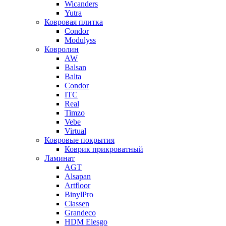
Wicanders
Yutra
Ковровая плитка
Condor
Modulyss
Ковролин
AW
Balsan
Balta
Condor
ITC
Real
Timzo
Vebe
Virtual
Ковровые покрытия
Коврик прикроватный
Ламинат
AGT
Alsapan
Artfloor
BinylPro
Classen
Grandeco
HDM Elesgo