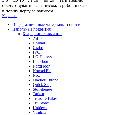
обслуговування за записом, в робочий час
в першу чергу за записом.
Корзина
Информационные материалы и статьи.
Напольные покрытия
Кварц виниловый пол
Arbiton
Corkart
Grabo
IVC
LG Hausys
Linofloor
NextFloor
Nomad Flo
Nox
Oneflor Europe
Quick-Step
Stonehenge
Tarkett
Treasure Lakes
Tru Stone
Unideco
Vinilam