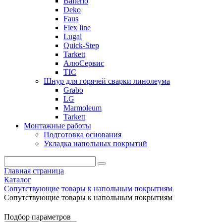
Balterio
Deko
Faus
Flex line
Lugal
Quick-Step
Tarkett
АлюСервис
ТІС
Шнур для горячей сварки линолеума
Grabo
LG
Marmoleum
Tarkett
Монтажные работы
Подготовка основания
Укладка напольных покрытий
Главная страница
Каталог
Сопутствующие товары к напольным покрытиям
Сопутствующие товары к напольным покрытиям
Подбор параметров