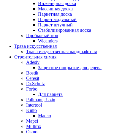
Инженерная доска
Массивная доска
Паркетная доска
Паркет модульный
Паркет штучный
Стабилизированная доска
Пробковый пол
Wicanders
Трава искусственная
Трава искусственная ландшафтная
Строительная химия
Adesiv
Защитное покрытие для дерева
Bostik
Ceresit
Dr.Schutz
Forbo
Для паркета
Pallmann, Uzin
Intertool
Kiilto
Масло
Mapei
Multifix
Osmo