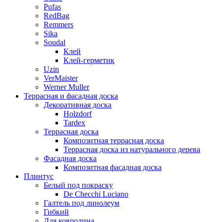
Pufas
RedBag
Remmers
Sika
Soudal
Клей
Клей-герметик
Uzin
VerMaister
Werner Muller
Террасная и фасадная доска
Декоративная доска
Holzdorf
Tardex
Террасная доска
Композитная террасная доска
Террасная доска из натурального дерева
Фасадная доска
Композитная фасадная доска
Плинтус
Белый под покраску
De Checchi Luciano
Галтель под линолеум
Гибкий
Для ковролина