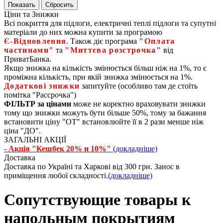
Ціни та Знижки
Всі покриття для підлоги, електричні теплі підлоги та супутні
матеріали до них можна купити за програмою
Є‑Відновлення
. Також діє програма
"Оплата
частинами"
та
"Миттєва розстрочка"
від
ПриватБанка.
Якщо знижка на кількість змінюється більш ніж на 1%, то є
проміжна кількість, при якій знижка змінюється на 1%.
Додаткові знижки
запитуйте (особливо там де стоїть
помітка "Рассрочка")
ФІЛЬТР за цінами
може не коректно враховувати знижки
тому що знижки можуть бути більше 50%, тому за бажання
встановити ціну "ОТ" встановлюйте її в 2 рази менше ніж
ціна "ДО".
ЗАГАЛЬНІ АКЦІЇ
- Акція "Кешбек 20% и 10%"
(докладніше)
Доставка
Доставка по Україні та Харкові від 300 грн. Занос в
приміщення любої складності.
(докладніше)
Сопутствующие товары к
напольным покрытиям