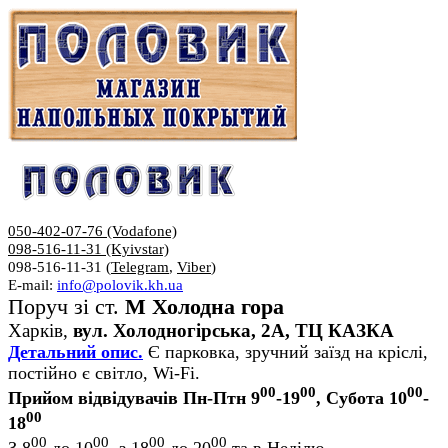
050-402-07-76 (Vodafone)
098-516-11-31 (Kyivstar)
098-516-11-31 (
Telegram
,
Viber
)
E-mail:
info@polovik.kh.ua
Поруч зі ст.
М Холодна гора
Харків,
вул. Холодногірська, 2А, ТЦ КАЗКА
Детальний опис.
Є парковка, зручний заїзд на кріслі,
постійно є світло, Wi-Fi.
00
00
00
Прийом відвідувачів Пн-Птн 9
-19
, Субота 10
-
00
18
00
00
00
00
З 8
до 10
, з 18
до 20
та в Неділю