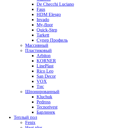
De Checchi Luciano
Faus
HDM Elesgo
Invado
My-floor
Quick-Step
Tarkett
Супер Профиль
Массивный
Пластиковый
Arbiton
KORNER
LinePlast
Rico Leo
San Decor
VOX
Тис
Шпонированный
Kluchuk
Pedross
Tecnorivest
Барлинек
Теплый пол
Fenix
Heat plus