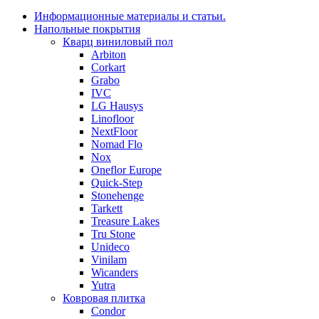
Информационные материалы и статьи.
Напольные покрытия
Кварц виниловый пол
Arbiton
Corkart
Grabo
IVC
LG Hausys
Linofloor
NextFloor
Nomad Flo
Nox
Oneflor Europe
Quick-Step
Stonehenge
Tarkett
Treasure Lakes
Tru Stone
Unideco
Vinilam
Wicanders
Yutra
Ковровая плитка
Condor