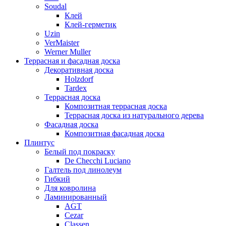
Soudal
Клей
Клей-герметик
Uzin
VerMaister
Werner Muller
Террасная и фасадная доска
Декоративная доска
Holzdorf
Tardex
Террасная доска
Композитная террасная доска
Террасная доска из натурального дерева
Фасадная доска
Композитная фасадная доска
Плинтус
Белый под покраску
De Checchi Luciano
Галтель под линолеум
Гибкий
Для ковролина
Ламинированный
AGT
Cezar
Classen