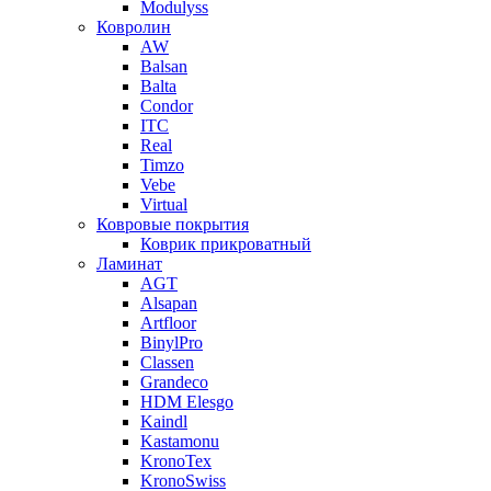
Modulyss
Ковролин
AW
Balsan
Balta
Condor
ITC
Real
Timzo
Vebe
Virtual
Ковровые покрытия
Коврик прикроватный
Ламинат
AGT
Alsapan
Artfloor
BinylPro
Classen
Grandeco
HDM Elesgo
Kaindl
Kastamonu
KronoTex
KronoSwiss