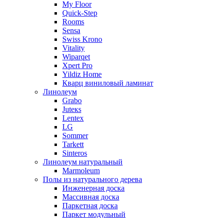
My Floor
Quick-Step
Rooms
Sensa
Swiss Krono
Vitality
Wiparqet
Xpert Pro
Yildiz Home
Кварц виниловый ламинат
Линолеум
Grabo
Juteкs
Lentex
LG
Sommer
Tarkett
Sinteros
Линолеум натуральный
Marmoleum
Полы из натурального дерева
Инженерная доска
Массивная доска
Паркетная доска
Паркет модульный