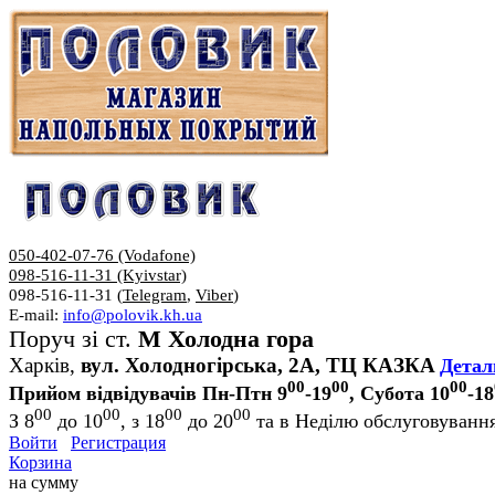
050-402-07-76 (Vodafone)
098-516-11-31 (Kyivstar)
098-516-11-31 (
Telegram
,
Viber
)
E-mail:
info@polovik.kh.ua
Поруч зі ст.
М Холодна гора
Харків,
вул. Холодногірська, 2А, ТЦ КАЗКА
Детал
00
00
00
Прийом відвідувачів Пн-Птн 9
-19
, Субота 10
-18
00
00
00
00
З 8
до 10
, з 18
до 20
та в Неділю обслуговування
Войти
Регистрация
Корзина
на сумму