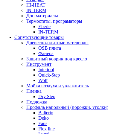
HI-HEAT
IN-TERM
Доп материалы
Термостаты, програматоры
Eberle
IN-TERM
Сопутствующие товары
Древесно-плитные материалы
OSB плита
Фанера
Защитный коврик под кресло
Инструмент
Intertool
Quick-Step
Wolf
Мойка воздуха и увлажнитель
Пленка
Dry Step
Подложка
Профиль напольный (порожки, уголки)
Balterio
Deko
Faus
Flex line