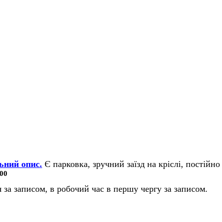
ьний опис.
Є парковка, зручний заїзд на кріслі, постійно 
00
 за записом, в робочий час в першу чергу за записом.