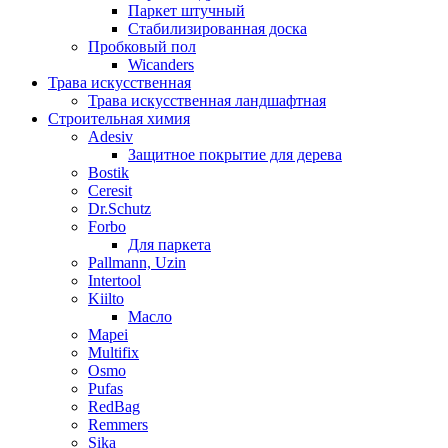
Паркет штучный
Стабилизированная доска
Пробковый пол
Wicanders
Трава искусственная
Трава искусственная ландшафтная
Строительная химия
Adesiv
Защитное покрытие для дерева
Bostik
Ceresit
Dr.Schutz
Forbo
Для паркета
Pallmann, Uzin
Intertool
Kiilto
Масло
Mapei
Multifix
Osmo
Pufas
RedBag
Remmers
Sika