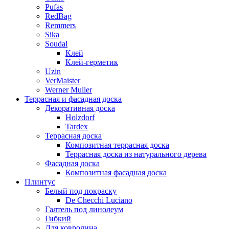
Pufas
RedBag
Remmers
Sika
Soudal
Клей
Клей-герметик
Uzin
VerMaister
Werner Muller
Террасная и фасадная доска
Декоративная доска
Holzdorf
Tardex
Террасная доска
Композитная террасная доска
Террасная доска из натурального дерева
Фасадная доска
Композитная фасадная доска
Плинтус
Белый под покраску
De Checchi Luciano
Галтель под линолеум
Гибкий
Для ковролина