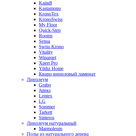
Kaindl
Kastamonu
KronoTex
KronoSwiss
My Floor
Quick-Step
Rooms
Sensa
Swiss Krono
Vitality
Wiparqet
Xpert Pro
Yildiz Home
Кварц виниловый ламинат
Линолеум
Grabo
Juteкs
Lentex
LG
Sommer
Tarkett
Sinteros
Линолеум натуральный
Marmoleum
Полы из натурального дерева