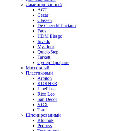
Ламинированный
AGT
Cezar
Classen
De Checchi Luciano
Faus
HDM Elesgo
Invado
My-floor
Quick-Step
Tarkett
Супер Профиль
Массивный
Пластиковый
Arbiton
KORNER
LinePlast
Rico Leo
San Decor
VOX
Тис
Шпонированный
Kluchuk
Pedross
Tecnorivest