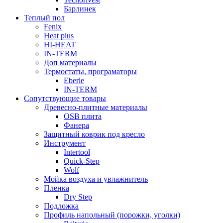
Барлинек
Теплый пол
Fenix
Heat plus
HI-HEAT
IN-TERM
Доп материалы
Термостаты, програматоры
Eberle
IN-TERM
Сопутствующие товары
Древесно-плитные материалы
OSB плита
Фанера
Защитный коврик под кресло
Инструмент
Intertool
Quick-Step
Wolf
Мойка воздуха и увлажнитель
Пленка
Dry Step
Подложка
Профиль напольный (порожки, уголки)