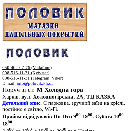
050-402-07-76 (Vodafone)
098-516-11-31 (Kyivstar)
098-516-11-31 (
Telegram
,
Viber
)
E-mail:
info@polovik.kh.ua
Поруч зі ст.
М Холодна гора
Харків,
вул. Холодногірська, 2А, ТЦ КАЗКА
Детальний опис.
Є парковка, зручний заїзд на кріслі,
постійно є світло, Wi-Fi.
00
00
00
Прийом відвідувачів Пн-Птн 9
-19
, Субота 10
-
00
18
00
00
00
00
З 8
до 10
, з 18
до 20
та в Неділю