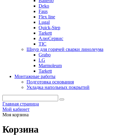
Balterio
Deko
Faus
Flex line
Lugal
Quick-Step
Tarkett
АлюСервис
ТІС
Шнур для горячей сварки линолеума
Grabo
LG
Marmoleum
Tarkett
Монтажные работы
Подготовка основания
Укладка напольных покрытий
Главная страница
Мой кабинет
Моя корзина
Корзина