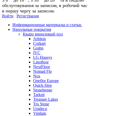
обслуговування за записом, в робочий час
в першу чергу за записом.
Войти
Регистрация
Информационные материалы и статьи.
Напольные покрытия
Кварц виниловый пол
Arbiton
Corkart
Grabo
IVC
LG Hausys
Linofloor
NextFloor
Nomad Flo
Nox
Oneflor Europe
Quick-Step
Stonehenge
Tarkett
Treasure Lakes
Tru Stone
Unideco
Vinilam