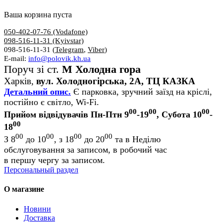
Ваша корзина пуста
050-402-07-76 (Vodafone)
098-516-11-31 (Kyivstar)
098-516-11-31 (
Telegram
,
Viber
)
E-mail:
info@polovik.kh.ua
Поруч зі ст.
М Холодна гора
Харків,
вул. Холодногірська, 2А, ТЦ КАЗКА
Детальний опис.
Є парковка, зручний заїзд на кріслі,
постійно є світло, Wi-Fi.
00
00
00
Прийом відвідувачів Пн-Птн 9
-19
, Субота 10
-
00
18
00
00
00
00
З 8
до 10
, з 18
до 20
та в Неділю
обслуговування за записом, в робочий час
в першу чергу за записом.
Персональный раздел
О магазине
Новини
Доставка