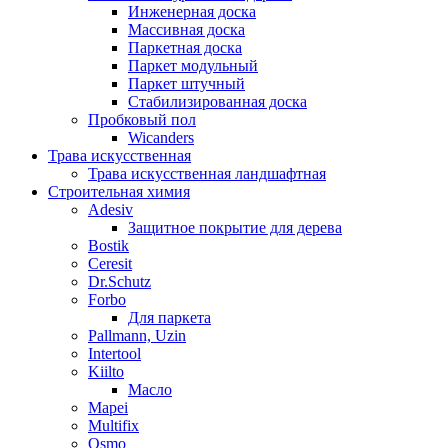
Инженерная доска
Массивная доска
Паркетная доска
Паркет модульный
Паркет штучный
Стабилизированная доска
Пробковый пол
Wicanders
Трава искусственная
Трава искусственная ландшафтная
Строительная химия
Adesiv
Защитное покрытие для дерева
Bostik
Ceresit
Dr.Schutz
Forbo
Для паркета
Pallmann, Uzin
Intertool
Kiilto
Масло
Mapei
Multifix
Osmo