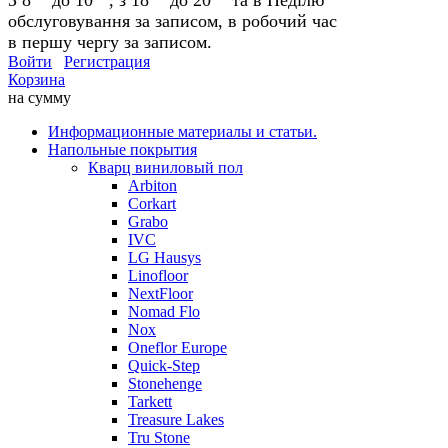
обслуговування за записом, в робочий час
в першу чергу за записом.
Войти
Регистрация
Корзина
на сумму
Информационные материалы и статьи.
Напольные покрытия
Кварц виниловый пол
Arbiton
Corkart
Grabo
IVC
LG Hausys
Linofloor
NextFloor
Nomad Flo
Nox
Oneflor Europe
Quick-Step
Stonehenge
Tarkett
Treasure Lakes
Tru Stone