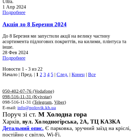
Ultra.
1 Апр 2024
Подробнее
Акція до 8 Березня 2024
До 8 Березня ми запустили акції на велику частину
асортимента підлогових покриттів, на килими, плінтуса та
інше.
28 Фев 2024
Подробнее
Новости 1 - 3 из 22
Начало | Пред. |
1
2
3
4
5
|
След.
|
Конец
|
Все
050-402-07-76 (Vodafone)
098-516-11-31 (Kyivstar)
098-516-11-31 (
Telegram
,
Viber
)
E-mail:
info@polovik.kh.ua
Поруч зі ст.
М Холодна гора
Харків,
вул. Холодногірська, 2А, ТЦ КАЗКА
Детальний опис.
Є парковка, зручний заїзд на кріслі,
постійно є світло, Wi-Fi.