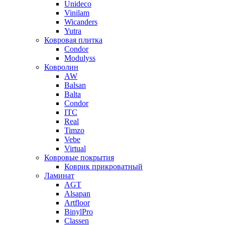
Unideco
Vinilam
Wicanders
Yutra
Ковровая плитка
Condor
Modulyss
Ковролин
AW
Balsan
Balta
Condor
ITC
Real
Timzo
Vebe
Virtual
Ковровые покрытия
Коврик прикроватный
Ламинат
AGT
Alsapan
Artfloor
BinylPro
Classen