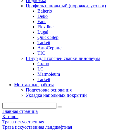
Подложка
Профиль напольный (порожки, уголки)
Balterio
Deko
Faus
Flex line
Lugal
Quick-Step
Tarkett
АлюСервис
ТІС
Шнур для горячей сварки линолеума
Grabo
LG
Marmoleum
Tarkett
Монтажные работы
Подготовка основания
Укладка напольных покрытий
Главная страница
Каталог
Трава искусственная
Трава искусственная ландшафтная