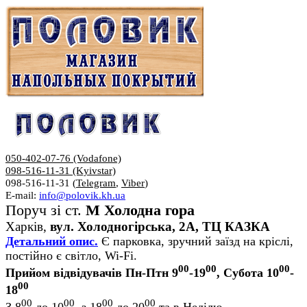
050-402-07-76 (Vodafone)
098-516-11-31 (Kyivstar)
098-516-11-31 (
Telegram
,
Viber
)
E-mail:
info@polovik.kh.ua
Поруч зі ст.
М Холодна гора
Харків,
вул. Холодногірська, 2А, ТЦ КАЗКА
Детальний опис.
Є парковка, зручний заїзд на кріслі,
постійно є світло, Wi-Fi.
00
00
00
Прийом відвідувачів Пн-Птн 9
-19
, Субота 10
-
00
18
00
00
00
00
З 8
до 10
, з 18
до 20
та в Неділю