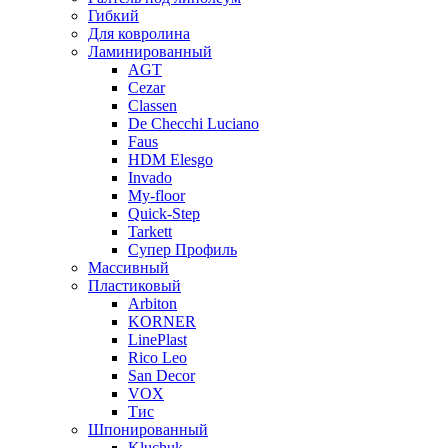
Гибкий
Для ковролина
Ламинированный
AGT
Cezar
Classen
De Checchi Luciano
Faus
HDM Elesgo
Invado
My-floor
Quick-Step
Tarkett
Супер Профиль
Массивный
Пластиковый
Arbiton
KORNER
LinePlast
Rico Leo
San Decor
VOX
Тис
Шпонированный
Kluchuk