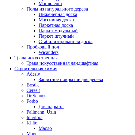
Marmoleum
Полы из натурального дерева
Инженерная доска
Массивная доска
Паркетная доска
Паркет модульный
Паркет штучный
Стабилизированная доска
Пробковый пол
Wicanders
Трава искусственная
Трава искусственная ландшафтная
Строительная химия
Adesiv
Защитное покрытие для дерева
Bostik
Ceresit
Dr.Schutz
Forbo
Для паркета
Pallmann, Uzin
Intertool
Kiilto
Масло
Mapei