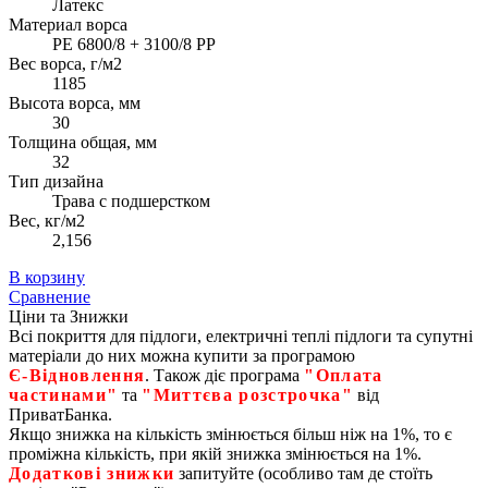
Латекс
Материал ворса
PE 6800/8 + 3100/8 PP
Вес ворса, г/м2
1185
Высота ворса, мм
30
Толщина общая, мм
32
Тип дизайна
Трава с подшерстком
Вес, кг/м2
2,156
В корзину
Сравнение
Ціни та Знижки
Всі покриття для підлоги, електричні теплі підлоги та супутні
матеріали до них можна купити за програмою
Є‑Відновлення
. Також діє програма
"Оплата
частинами"
та
"Миттєва розстрочка"
від
ПриватБанка.
Якщо знижка на кількість змінюється більш ніж на 1%, то є
проміжна кількість, при якій знижка змінюється на 1%.
Додаткові знижки
запитуйте (особливо там де стоїть