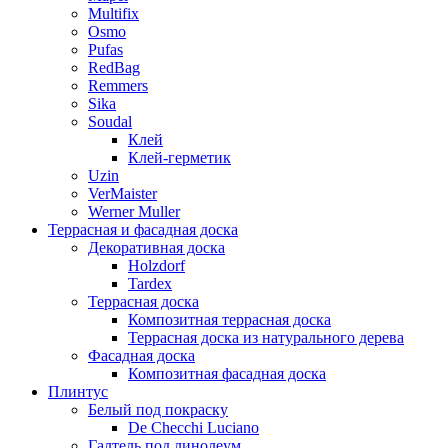
Multifix
Osmo
Pufas
RedBag
Remmers
Sika
Soudal
Клей
Клей-герметик
Uzin
VerMaister
Werner Muller
Террасная и фасадная доска
Декоративная доска
Holzdorf
Tardex
Террасная доска
Композитная террасная доска
Террасная доска из натурального дерева
Фасадная доска
Композитная фасадная доска
Плинтус
Белый под покраску
De Checchi Luciano
Галтель под линолеум