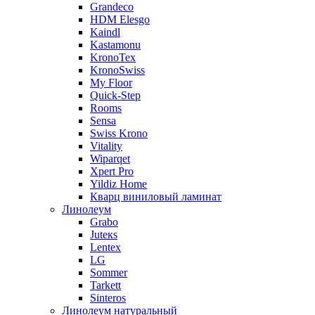
Grandeco
HDM Elesgo
Kaindl
Kastamonu
KronoTex
KronoSwiss
My Floor
Quick-Step
Rooms
Sensa
Swiss Krono
Vitality
Wiparqet
Xpert Pro
Yildiz Home
Кварц виниловый ламинат
Линолеум
Grabo
Juteкs
Lentex
LG
Sommer
Tarkett
Sinteros
Линолеум натуральный