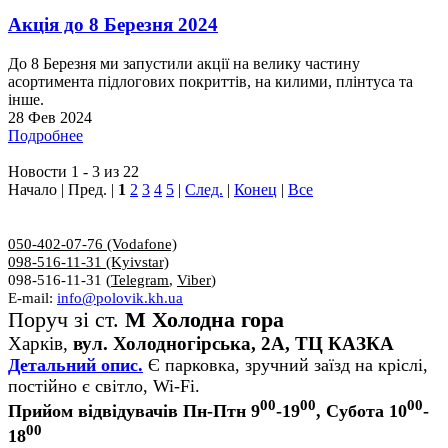
Акція до 8 Березня 2024
До 8 Березня ми запустили акції на велику частину
асортимента підлогових покриттів, на килими, плінтуса та
інше.
28 Фев 2024
Подробнее
Новости 1 - 3 из 22
Начало | Пред. |
1
2
3
4
5
|
След.
|
Конец
|
Все
050-402-07-76 (Vodafone)
098-516-11-31 (Kyivstar)
098-516-11-31 (
Telegram
,
Viber
)
E-mail:
info@polovik.kh.ua
Поруч зі ст.
М Холодна гора
Харків,
вул. Холодногірська, 2А, ТЦ КАЗКА
Детальний опис.
Є парковка, зручний заїзд на кріслі,
постійно є світло, Wi-Fi.
00
00
00
Прийом відвідувачів Пн-Птн 9
-19
, Субота 10
-
00
18