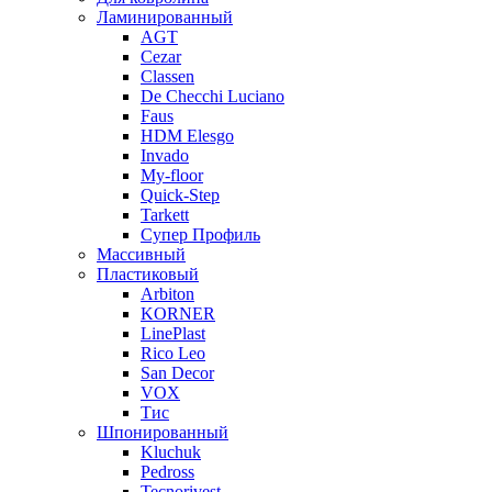
Ламинированный
AGT
Cezar
Classen
De Checchi Luciano
Faus
HDM Elesgo
Invado
My-floor
Quick-Step
Tarkett
Супер Профиль
Массивный
Пластиковый
Arbiton
KORNER
LinePlast
Rico Leo
San Decor
VOX
Тис
Шпонированный
Kluchuk
Pedross
Tecnorivest