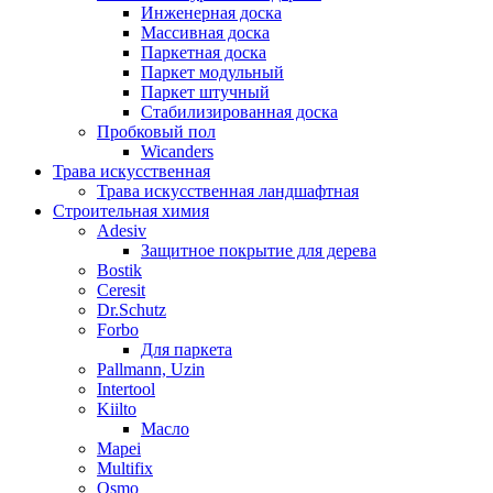
Инженерная доска
Массивная доска
Паркетная доска
Паркет модульный
Паркет штучный
Стабилизированная доска
Пробковый пол
Wicanders
Трава искусственная
Трава искусственная ландшафтная
Строительная химия
Adesiv
Защитное покрытие для дерева
Bostik
Ceresit
Dr.Schutz
Forbo
Для паркета
Pallmann, Uzin
Intertool
Kiilto
Масло
Mapei
Multifix
Osmo