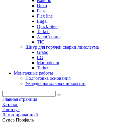
Balterio
Deko
Faus
Flex line
Lugal
Quick-Step
Tarkett
АлюСервис
ТІС
Шнур для горячей сварки линолеума
Grabo
LG
Marmoleum
Tarkett
Монтажные работы
Подготовка основания
Укладка напольных покрытий
Главная страница
Каталог
Плинтус
Ламинированный
Супер Профиль