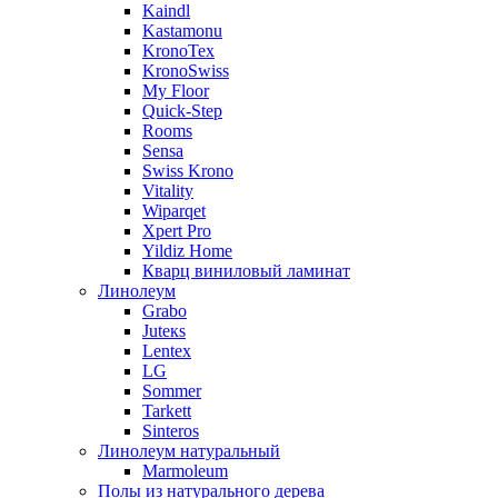
Kaindl
Kastamonu
KronoTex
KronoSwiss
My Floor
Quick-Step
Rooms
Sensa
Swiss Krono
Vitality
Wiparqet
Xpert Pro
Yildiz Home
Кварц виниловый ламинат
Линолеум
Grabo
Juteкs
Lentex
LG
Sommer
Tarkett
Sinteros
Линолеум натуральный
Marmoleum
Полы из натурального дерева