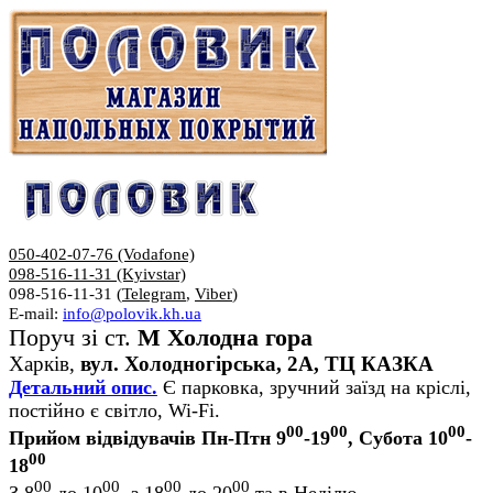
050-402-07-76 (Vodafone)
098-516-11-31 (Kyivstar)
098-516-11-31 (
Telegram
,
Viber
)
E-mail:
info@polovik.kh.ua
Поруч зі ст.
М Холодна гора
Харків,
вул. Холодногірська, 2А, ТЦ КАЗКА
Детальний опис.
Є парковка, зручний заїзд на кріслі,
постійно є світло, Wi-Fi.
00
00
00
Прийом відвідувачів Пн-Птн 9
-19
, Субота 10
-
00
18
00
00
00
00
З 8
до 10
, з 18
до 20
та в Неділю