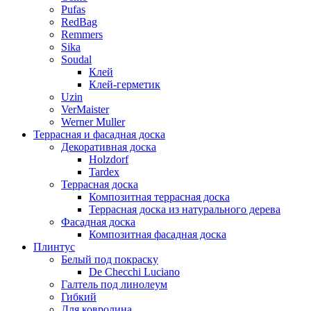
Pufas
RedBag
Remmers
Sika
Soudal
Клей
Клей-герметик
Uzin
VerMaister
Werner Muller
Террасная и фасадная доска
Декоративная доска
Holzdorf
Tardex
Террасная доска
Композитная террасная доска
Террасная доска из натурального дерева
Фасадная доска
Композитная фасадная доска
Плинтус
Белый под покраску
De Checchi Luciano
Галтель под линолеум
Гибкий
Для ковролина