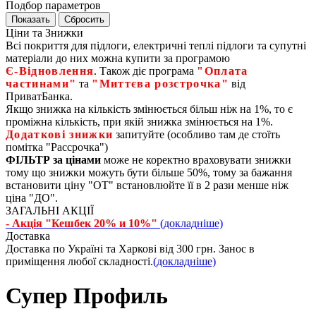
Подбор параметров
Ціни та Знижки
Всі покриття для підлоги, електричні теплі підлоги та супутні
матеріали до них можна купити за програмою
Є‑Відновлення
. Також діє програма
"Оплата
частинами"
та
"Миттєва розстрочка"
від
ПриватБанка.
Якщо знижка на кількість змінюється більш ніж на 1%, то є
проміжна кількість, при якій знижка змінюється на 1%.
Додаткові знижки
запитуйте (особливо там де стоїть
помітка "Рассрочка")
ФІЛЬТР за цінами
може не коректно враховувати знижки
тому що знижки можуть бути більше 50%, тому за бажання
встановити ціну "ОТ" встановлюйте її в 2 рази менше ніж
ціна "ДО".
ЗАГАЛЬНІ АКЦІЇ
- Акція "Кешбек 20% и 10%"
(докладніше)
Доставка
Доставка по Україні та Харкові від 300 грн. Занос в
приміщення любої складності.
(докладніше)
Супер Профиль