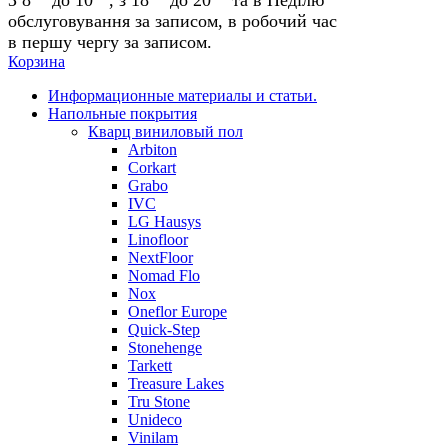
обслуговування за записом, в робочий час
в першу чергу за записом.
Корзина
Информационные материалы и статьи.
Напольные покрытия
Кварц виниловый пол
Arbiton
Corkart
Grabo
IVC
LG Hausys
Linofloor
NextFloor
Nomad Flo
Nox
Oneflor Europe
Quick-Step
Stonehenge
Tarkett
Treasure Lakes
Tru Stone
Unideco
Vinilam