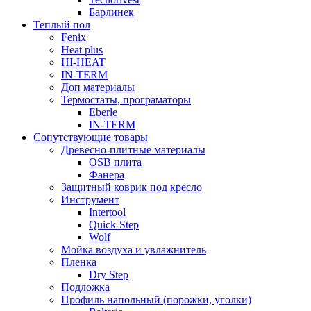
Барлинек
Теплый пол
Fenix
Heat plus
HI-HEAT
IN-TERM
Доп материалы
Термостаты, програматоры
Eberle
IN-TERM
Сопутствующие товары
Древесно-плитные материалы
OSB плита
Фанера
Защитный коврик под кресло
Инструмент
Intertool
Quick-Step
Wolf
Мойка воздуха и увлажнитель
Пленка
Dry Step
Подложка
Профиль напольный (порожки, уголки)