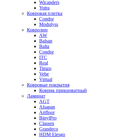
Wicanders
Yutra
Ковровая плитка
Condor
Modulyss
Ковролин
AW
Balsan
Balta
Condor
ITC
Real
Timzo
Vebe
Virtual
Ковровые покрытия
Коврик прикроватный
Ламинат
AGT
Alsapan
Artfloor
BinylPro
Classen
Grandeco
HDM Elesgo