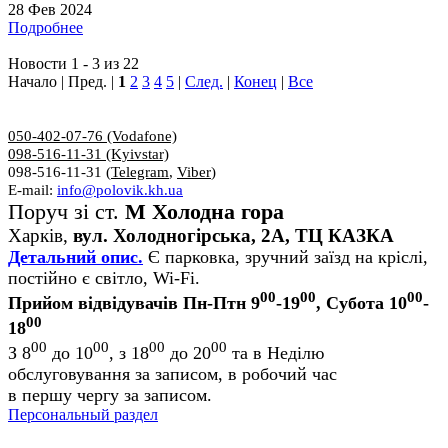
28 Фев 2024
Подробнее
Новости 1 - 3 из 22
Начало | Пред. |
1
2
3
4
5
|
След.
|
Конец
|
Все
050-402-07-76 (Vodafone)
098-516-11-31 (Kyivstar)
098-516-11-31 (
Telegram
,
Viber
)
E-mail:
info@polovik.kh.ua
Поруч зі ст.
М Холодна гора
Харків,
вул. Холодногірська, 2А, ТЦ КАЗКА
Детальний опис.
Є парковка, зручний заїзд на кріслі,
постійно є світло, Wi-Fi.
00
00
00
Прийом відвідувачів Пн-Птн 9
-19
, Субота 10
-
00
18
00
00
00
00
З 8
до 10
, з 18
до 20
та в Неділю
обслуговування за записом, в робочий час
в першу чергу за записом.
Персональный раздел