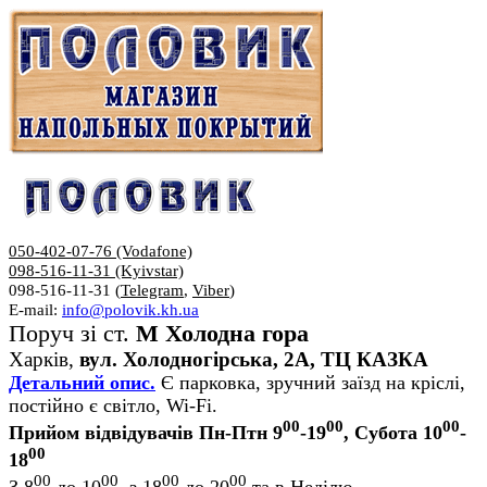
050-402-07-76 (Vodafone)
098-516-11-31 (Kyivstar)
098-516-11-31 (
Telegram
,
Viber
)
E-mail:
info@polovik.kh.ua
Поруч зі ст.
М Холодна гора
Харків,
вул. Холодногірська, 2А, ТЦ КАЗКА
Детальний опис.
Є парковка, зручний заїзд на кріслі,
постійно є світло, Wi-Fi.
00
00
00
Прийом відвідувачів Пн-Птн 9
-19
, Субота 10
-
00
18
00
00
00
00
З 8
до 10
, з 18
до 20
та в Неділю