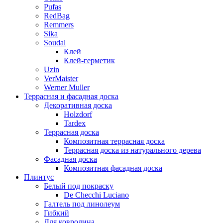
Pufas
RedBag
Remmers
Sika
Soudal
Клей
Клей-герметик
Uzin
VerMaister
Werner Muller
Террасная и фасадная доска
Декоративная доска
Holzdorf
Tardex
Террасная доска
Композитная террасная доска
Террасная доска из натурального дерева
Фасадная доска
Композитная фасадная доска
Плинтус
Белый под покраску
De Checchi Luciano
Галтель под линолеум
Гибкий
Для ковролина