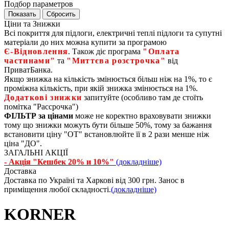
Подбор параметров
Ціни та Знижки
Всі покриття для підлоги, електричні теплі підлоги та супутні
матеріали до них можна купити за програмою
Є‑Відновлення
. Також діє програма
"Оплата
частинами"
та
"Миттєва розстрочка"
від
ПриватБанка.
Якщо знижка на кількість змінюється більш ніж на 1%, то є
проміжна кількість, при якій знижка змінюється на 1%.
Додаткові знижки
запитуйте (особливо там де стоїть
помітка "Рассрочка")
ФІЛЬТР за цінами
може не коректно враховувати знижки
тому що знижки можуть бути більше 50%, тому за бажання
встановити ціну "ОТ" встановлюйте її в 2 рази менше ніж
ціна "ДО".
ЗАГАЛЬНІ АКЦІЇ
- Акція "Кешбек 20% и 10%"
(докладніше)
Доставка
Доставка по Україні та Харкові від 300 грн. Занос в
приміщення любої складності.
(докладніше)
KORNER