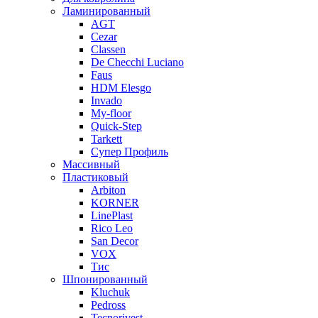
Ламинированный
AGT
Cezar
Classen
De Checchi Luciano
Faus
HDM Elesgo
Invado
My-floor
Quick-Step
Tarkett
Супер Профиль
Массивный
Пластиковый
Arbiton
KORNER
LinePlast
Rico Leo
San Decor
VOX
Тис
Шпонированный
Kluchuk
Pedross
Tecnorivest