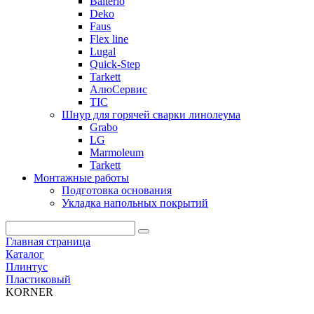
Balterio
Deko
Faus
Flex line
Lugal
Quick-Step
Tarkett
АлюСервис
ТІС
Шнур для горячей сварки линолеума
Grabo
LG
Marmoleum
Tarkett
Монтажные работы
Подготовка основания
Укладка напольных покрытий
Главная страница
Каталог
Плинтус
Пластиковый
KORNER