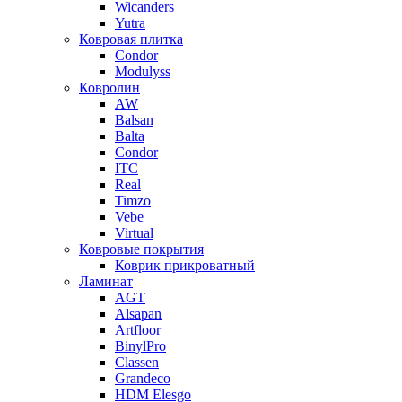
Wicanders
Yutra
Ковровая плитка
Condor
Modulyss
Ковролин
AW
Balsan
Balta
Condor
ITC
Real
Timzo
Vebe
Virtual
Ковровые покрытия
Коврик прикроватный
Ламинат
AGT
Alsapan
Artfloor
BinylPro
Classen
Grandeco
HDM Elesgo