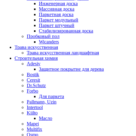
Инженерная доска
Массивная доска
Паркетная доска
Паркет модульный
Паркет штучный
Стабилизированная доска
Пробковый пол
Wicanders
Трава искусственная
Трава искусственная ландшафтная
Строительная химия
Adesiv
Защитное покрытие для дерева
Bostik
Ceresit
Dr.Schutz
Forbo
Для паркета
Pallmann, Uzin
Intertool
Kiilto
Масло
Mapei
Multifix
Osmo