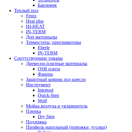
Барлинек
Теплый пол
Fenix
Heat plus
HI-HEAT
IN-TERM
Доп материалы
Термостаты, програматоры
Eberle
IN-TERM
Сопутствующие товары
Древесно-плитные материалы
OSB плита
Фанера
Защитный коврик под кресло
Инструмент
Intertool
Quick-Step
Wolf
Мойка воздуха и увлажнитель
Пленка
Dry Step
Подложка
Профиль напольный (порожки, уголки)