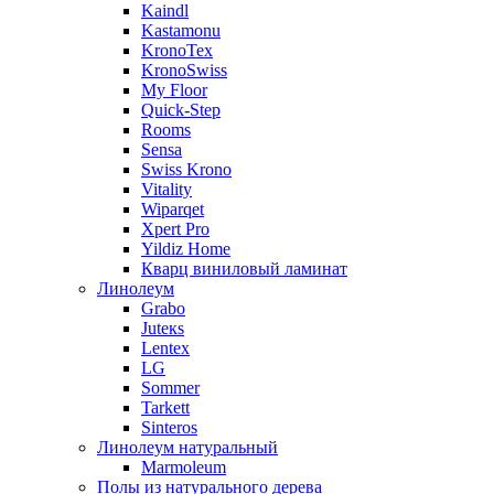
Kaindl
Kastamonu
KronoTex
KronoSwiss
My Floor
Quick-Step
Rooms
Sensa
Swiss Krono
Vitality
Wiparqet
Xpert Pro
Yildiz Home
Кварц виниловый ламинат
Линолеум
Grabo
Juteкs
Lentex
LG
Sommer
Tarkett
Sinteros
Линолеум натуральный
Marmoleum
Полы из натурального дерева