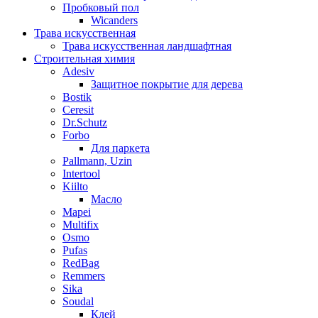
Пробковый пол
Wicanders
Трава искусственная
Трава искусственная ландшафтная
Строительная химия
Adesiv
Защитное покрытие для дерева
Bostik
Ceresit
Dr.Schutz
Forbo
Для паркета
Pallmann, Uzin
Intertool
Kiilto
Масло
Mapei
Multifix
Osmo
Pufas
RedBag
Remmers
Sika
Soudal
Клей