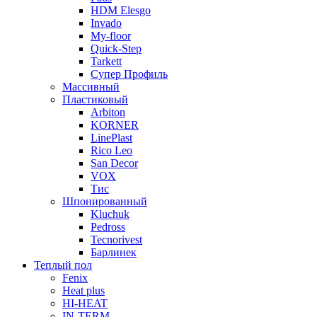
HDM Elesgo
Invado
My-floor
Quick-Step
Tarkett
Супер Профиль
Массивный
Пластиковый
Arbiton
KORNER
LinePlast
Rico Leo
San Decor
VOX
Тис
Шпонированный
Kluchuk
Pedross
Tecnorivest
Барлинек
Теплый пол
Fenix
Heat plus
HI-HEAT
IN-TERM