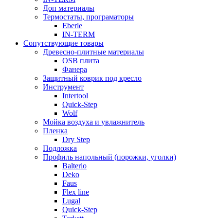
Доп материалы
Термостаты, програматоры
Eberle
IN-TERM
Сопутствующие товары
Древесно-плитные материалы
OSB плита
Фанера
Защитный коврик под кресло
Инструмент
Intertool
Quick-Step
Wolf
Мойка воздуха и увлажнитель
Пленка
Dry Step
Подложка
Профиль напольный (порожки, уголки)
Balterio
Deko
Faus
Flex line
Lugal
Quick-Step