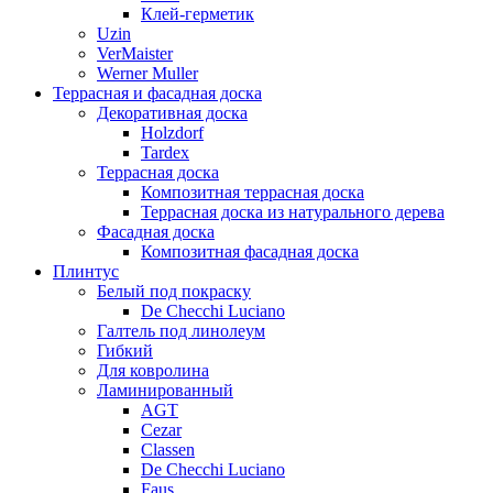
Клей-герметик
Uzin
VerMaister
Werner Muller
Террасная и фасадная доска
Декоративная доска
Holzdorf
Tardex
Террасная доска
Композитная террасная доска
Террасная доска из натурального дерева
Фасадная доска
Композитная фасадная доска
Плинтус
Белый под покраску
De Checchi Luciano
Галтель под линолеум
Гибкий
Для ковролина
Ламинированный
AGT
Cezar
Classen
De Checchi Luciano
Faus