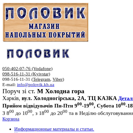
050-402-07-76 (Vodafone)
098-516-11-31 (Kyivstar)
098-516-11-31 (
Telegram
,
Viber
)
E-mail:
info@polovik.kh.ua
Поруч зі ст.
М Холодна гора
Харків,
вул. Холодногірська, 2А, ТЦ КАЗКА
Детал
00
00
00
Прийом відвідувачів Пн-Птн 9
-19
, Субота 10
-18
00
00
00
00
З 8
до 10
, з 18
до 20
та в Неділю обслуговування
Корзина
Информационные материалы и статьи.