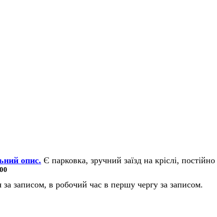
ьний опис.
Є парковка, зручний заїзд на кріслі, постійно 
00
 за записом, в робочий час в першу чергу за записом.