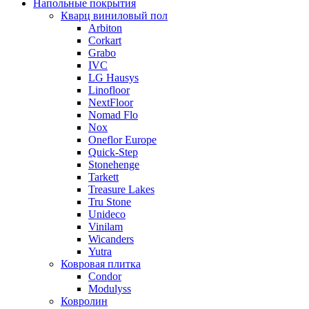
Напольные покрытия
Кварц виниловый пол
Arbiton
Corkart
Grabo
IVC
LG Hausys
Linofloor
NextFloor
Nomad Flo
Nox
Oneflor Europe
Quick-Step
Stonehenge
Tarkett
Treasure Lakes
Tru Stone
Unideco
Vinilam
Wicanders
Yutra
Ковровая плитка
Condor
Modulyss
Ковролин