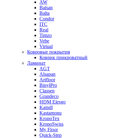
AW
Balsan
Balta
Condor
ITC
Real
Timzo
Vebe
Virtual
Ковровые покрытия
Коврик прикроватный
Ламинат
AGT
Alsapan
Artfloor
BinylPro
Classen
Grandeco
HDM Elesgo
Kaindl
Kastamonu
KronoTex
KronoSwiss
My Floor
Quick-Step