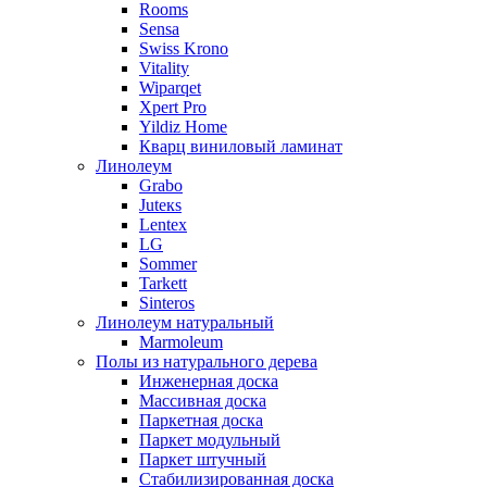
Rooms
Sensa
Swiss Krono
Vitality
Wiparqet
Xpert Pro
Yildiz Home
Кварц виниловый ламинат
Линолеум
Grabo
Juteкs
Lentex
LG
Sommer
Tarkett
Sinteros
Линолеум натуральный
Marmoleum
Полы из натурального дерева
Инженерная доска
Массивная доска
Паркетная доска
Паркет модульный
Паркет штучный
Стабилизированная доска