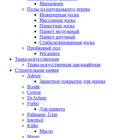
Marmoleum
Полы из натурального дерева
Инженерная доска
Массивная доска
Паркетная доска
Паркет модульный
Паркет штучный
Стабилизированная доска
Пробковый пол
Wicanders
Трава искусственная
Трава искусственная ландшафтная
Строительная химия
Adesiv
Защитное покрытие для дерева
Bostik
Ceresit
Dr.Schutz
Forbo
Для паркета
Pallmann, Uzin
Intertool
Kiilto
Масло
Mapei