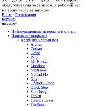
обслуговування за записом, в робочий час
в першу чергу за записом.
Войти
Регистрация
Корзина
на сумму
Информационные материалы и статьи.
Напольные покрытия
Кварц виниловый пол
Arbiton
Corkart
Grabo
IVC
LG Hausys
Linofloor
NextFloor
Nomad Flo
Nox
Oneflor Europe
Quick-Step
Stonehenge
Tarkett
Treasure Lakes
Tru Stone