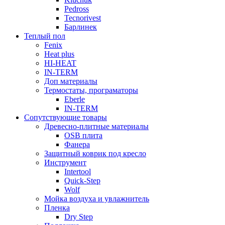
Pedross
Tecnorivest
Барлинек
Теплый пол
Fenix
Heat plus
HI-HEAT
IN-TERM
Доп материалы
Термостаты, програматоры
Eberle
IN-TERM
Сопутствующие товары
Древесно-плитные материалы
OSB плита
Фанера
Защитный коврик под кресло
Инструмент
Intertool
Quick-Step
Wolf
Мойка воздуха и увлажнитель
Пленка
Dry Step