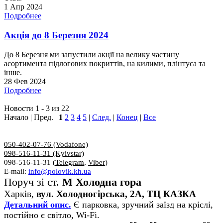
1 Апр 2024
Подробнее
Акція до 8 Березня 2024
До 8 Березня ми запустили акції на велику частину
асортимента підлогових покриттів, на килими, плінтуса та
інше.
28 Фев 2024
Подробнее
Новости 1 - 3 из 22
Начало | Пред. |
1
2
3
4
5
|
След.
|
Конец
|
Все
050-402-07-76 (Vodafone)
098-516-11-31 (Kyivstar)
098-516-11-31 (
Telegram
,
Viber
)
E-mail:
info@polovik.kh.ua
Поруч зі ст.
М Холодна гора
Харків,
вул. Холодногірська, 2А, ТЦ КАЗКА
Детальний опис.
Є парковка, зручний заїзд на кріслі,
постійно є світло, Wi-Fi.