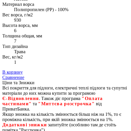
Материал ворса
Полипропилен (PP) - 100%
Вес ворса, г/м2
930
Высота ворса, мм
6
Толщина общая, мм
7
Тип дизайна
Трава
Вес, кг/м2
1
В корзину
Сравнение
Ціни та Знижки
Всі покриття для підлоги, електричні теплі підлоги та супутні
матеріали до них можна купити за програмою
Є‑Відновлення
. Також діє програма
"Оплата
частинами"
та
"Миттєва розстрочка"
від
ПриватБанка.
Якщо знижка на кількість змінюється більш ніж на 1%, то є
проміжна кількість, при якій знижка змінюється на 1%.
Додаткові знижки
запитуйте (особливо там де стоїть
помітка "Рассрочка")