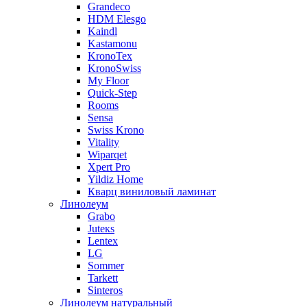
Grandeco
HDM Elesgo
Kaindl
Kastamonu
KronoTex
KronoSwiss
My Floor
Quick-Step
Rooms
Sensa
Swiss Krono
Vitality
Wiparqet
Xpert Pro
Yildiz Home
Кварц виниловый ламинат
Линолеум
Grabo
Juteкs
Lentex
LG
Sommer
Tarkett
Sinteros
Линолеум натуральный