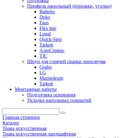
Подложка
Профиль напольный (порожки, уголки)
Balterio
Deko
Faus
Flex line
Lugal
Quick-Step
Tarkett
АлюСервис
ТІС
Шнур для горячей сварки линолеума
Grabo
LG
Marmoleum
Tarkett
Монтажные работы
Подготовка основания
Укладка напольных покрытий
Главная страница
Каталог
Трава искусственная
Трава искусственная ландшафтная