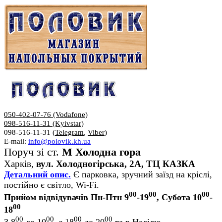
050-402-07-76 (Vodafone)
098-516-11-31 (Kyivstar)
098-516-11-31 (
Telegram
,
Viber
)
E-mail:
info@polovik.kh.ua
Поруч зі ст.
М Холодна гора
Харків,
вул. Холодногірська, 2А, ТЦ КАЗКА
Детальний опис.
Є парковка, зручний заїзд на кріслі,
постійно є світло, Wi-Fi.
00
00
00
Прийом відвідувачів Пн-Птн 9
-19
, Субота 10
-
00
18
00
00
00
00
З 8
до 10
, з 18
до 20
та в Неділю