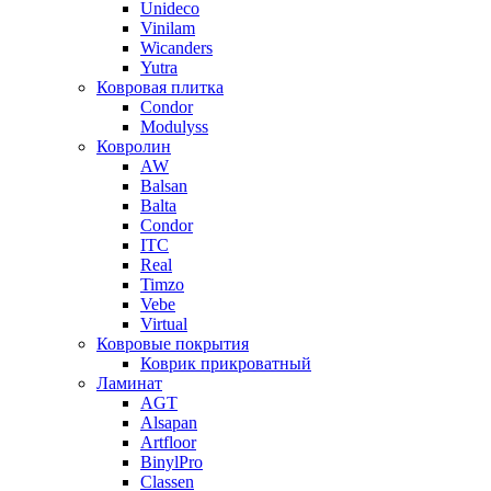
Unideco
Vinilam
Wicanders
Yutra
Ковровая плитка
Condor
Modulyss
Ковролин
AW
Balsan
Balta
Condor
ITC
Real
Timzo
Vebe
Virtual
Ковровые покрытия
Коврик прикроватный
Ламинат
AGT
Alsapan
Artfloor
BinylPro
Classen