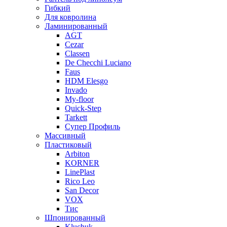
Гибкий
Для ковролина
Ламинированный
AGT
Cezar
Classen
De Checchi Luciano
Faus
HDM Elesgo
Invado
My-floor
Quick-Step
Tarkett
Супер Профиль
Массивный
Пластиковый
Arbiton
KORNER
LinePlast
Rico Leo
San Decor
VOX
Тис
Шпонированный
Kluchuk