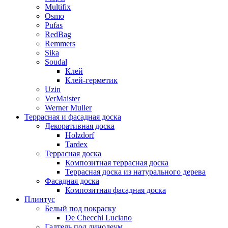
Multifix
Osmo
Pufas
RedBag
Remmers
Sika
Soudal
Клей
Клей-герметик
Uzin
VerMaister
Werner Muller
Террасная и фасадная доска
Декоративная доска
Holzdorf
Tardex
Террасная доска
Композитная террасная доска
Террасная доска из натурального дерева
Фасадная доска
Композитная фасадная доска
Плинтус
Белый под покраску
De Checchi Luciano
Галтель под линолеум