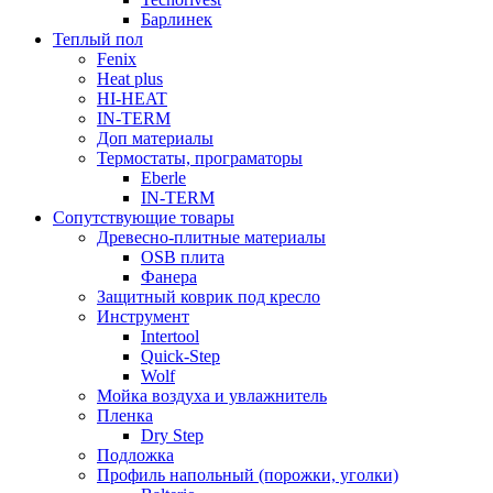
Барлинек
Теплый пол
Fenix
Heat plus
HI-HEAT
IN-TERM
Доп материалы
Термостаты, програматоры
Eberle
IN-TERM
Сопутствующие товары
Древесно-плитные материалы
OSB плита
Фанера
Защитный коврик под кресло
Инструмент
Intertool
Quick-Step
Wolf
Мойка воздуха и увлажнитель
Пленка
Dry Step
Подложка
Профиль напольный (порожки, уголки)