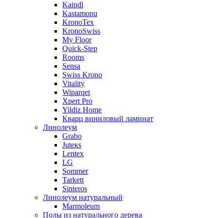
Kaindl
Kastamonu
KronoTex
KronoSwiss
My Floor
Quick-Step
Rooms
Sensa
Swiss Krono
Vitality
Wiparqet
Xpert Pro
Yildiz Home
Кварц виниловый ламинат
Линолеум
Grabo
Juteкs
Lentex
LG
Sommer
Tarkett
Sinteros
Линолеум натуральный
Marmoleum
Полы из натурального дерева