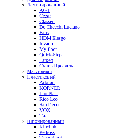
Ламинированный
AGT
Cezar
Classen
De Checchi Luciano
Faus
HDM Elesgo
Invado
My-floor
Quick-Step
Tarkett
Супер Профиль
Массивный
Пластиковый
Arbiton
KORNER
LinePlast
Rico Leo
San Decor
VOX
Тис
Шпонированный
Kluchuk
Pedross
Tecnorivest