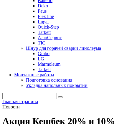
Balterio
Deko
Faus
Flex line
Lugal
Quick-Step
Tarkett
АлюСервис
ТІС
Шнур для горячей сварки линолеума
Grabo
LG
Marmoleum
Tarkett
Монтажные работы
Подготовка основания
Укладка напольных покрытий
Главная страница
Новости
Акция Кешбек 20% и 10%