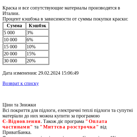
Краска и все сопутствующие материалы производятся в
Италии.
Процент кэшбэка в зависимости от суммы покупки краски:
Сумма
Кэшбэк
5 000
3%
10 000
6%
15 000
10%
20 000
15%
30 000
20%
Дата изменения: 29.02.2024 15:06:49
Возврат к списку
Ціни та Знижки
Всі покриття для підлоги, електричні теплі підлоги та супутні
матеріали до них можна купити за програмою
Є‑Відновлення
. Також діє програма
"Оплата
частинами"
та
"Миттєва розстрочка"
від
ПриватБанка.