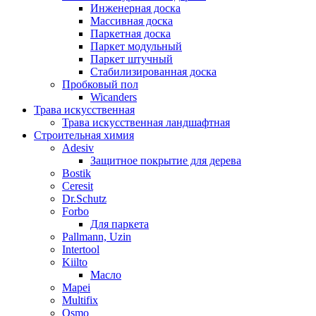
Инженерная доска
Массивная доска
Паркетная доска
Паркет модульный
Паркет штучный
Стабилизированная доска
Пробковый пол
Wicanders
Трава искусственная
Трава искусственная ландшафтная
Строительная химия
Adesiv
Защитное покрытие для дерева
Bostik
Ceresit
Dr.Schutz
Forbo
Для паркета
Pallmann, Uzin
Intertool
Kiilto
Масло
Mapei
Multifix
Osmo