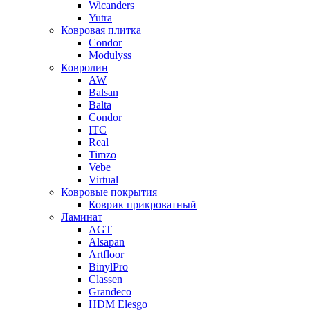
Wicanders
Yutra
Ковровая плитка
Condor
Modulyss
Ковролин
AW
Balsan
Balta
Condor
ITC
Real
Timzo
Vebe
Virtual
Ковровые покрытия
Коврик прикроватный
Ламинат
AGT
Alsapan
Artfloor
BinylPro
Classen
Grandeco
HDM Elesgo