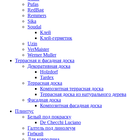
Pufas
RedBag
Remmers
Sika
Soudal
Клей
Клей-герметик
Uzin
VerMaister
Werner Muller
Террасная и фасадная доска
Декоративная доска
Holzdorf
Tardex
Террасная доска
Композитная террасная доска
Террасная доска из натурального дерева
Фасадная доска
Композитная фасадная доска
Плинтус
Белый под покраску
De Checchi Luciano
Галтель под линолеум
Гибкий
Для ковролина