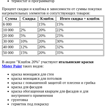
термостат и программатор
Процент скидки и кэшбэка в зависимости от суммы покупки
нагревательных элементов и сопутствующих товаров:
Сумма
Скидка
Кэшбэк
Итого скидка + кэшбэк
6 000
15%
15%
10 000
2%
20%
22%
20 000
5%
20%
25%
30 000
10%
20%
30%
40 000
12%
20%
32%
50 000
15%
20%
35%
В акции "Кэшбэк 20%" участвуют
итальянские краски
Mister Paint
таких видов:
краска моющаяся для стен
краска моющаяся для потолков
краска с повышенной защитой от плесени и грибка
краска для фасадов
краска обогащенная кварцем для фасадов и для
внутреннего применения
грунтовка
герметик под покраску