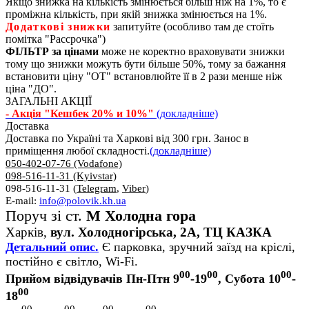
Якщо знижка на кількість змінюється більш ніж на 1%, то є
проміжна кількість, при якій знижка змінюється на 1%.
Додаткові знижки
запитуйте (особливо там де стоїть
помітка "Рассрочка")
ФІЛЬТР за цінами
може не коректно враховувати знижки
тому що знижки можуть бути більше 50%, тому за бажання
встановити ціну "ОТ" встановлюйте її в 2 рази менше ніж
ціна "ДО".
ЗАГАЛЬНІ АКЦІЇ
- Акція "Кешбек 20% и 10%"
(докладніше)
Доставка
Доставка по Україні та Харкові від 300 грн. Занос в
приміщення любої складності.
(докладніше)
050-402-07-76 (Vodafone)
098-516-11-31 (Kyivstar)
098-516-11-31 (
Telegram
,
Viber
)
E-mail:
info@polovik.kh.ua
Поруч зі ст.
М Холодна гора
Харків,
вул. Холодногірська, 2А, ТЦ КАЗКА
Детальний опис.
Є парковка, зручний заїзд на кріслі,
постійно є світло, Wi-Fi.
00
00
00
Прийом відвідувачів Пн-Птн 9
-19
, Субота 10
-
00
18