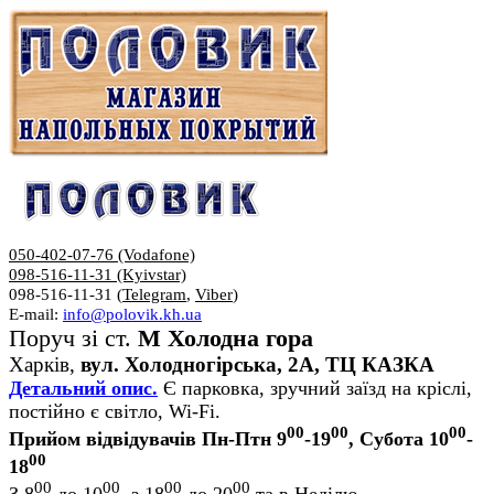
050-402-07-76 (Vodafone)
098-516-11-31 (Kyivstar)
098-516-11-31 (
Telegram
,
Viber
)
E-mail:
info@polovik.kh.ua
Поруч зі ст.
М Холодна гора
Харків,
вул. Холодногірська, 2А, ТЦ КАЗКА
Детальний опис.
Є парковка, зручний заїзд на кріслі,
постійно є світло, Wi-Fi.
00
00
00
Прийом відвідувачів Пн-Птн 9
-19
, Субота 10
-
00
18
00
00
00
00
З 8
до 10
, з 18
до 20
та в Неділю