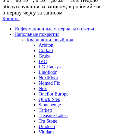
обслуговування за записом, в робочий час
в першу чергу за записом.
Корзина
Информационные материалы и статьи.
Напольные покрытия
Кварц виниловый пол
Arbiton
Corkart
Grabo
IVC
LG Hausys
Linofloor
NextFloor
Nomad Flo
Nox
Oneflor Europe
Quick-Step
Stonehenge
Tarkett
Treasure Lakes
Tru Stone
Unideco
Vinilam