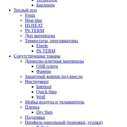
Барлинек
Теплый пол
Fenix
Heat plus
HI-HEAT
IN-TERM
Доп материалы
Термостаты, програматоры
Eberle
IN-TERM
Сопутствующие товары
Древесно-плитные материалы
OSB плита
Фанера
Защитный коврик под кресло
Инструмент
Intertool
Quick-Step
Wolf
Мойка воздуха и увлажнитель
Пленка
Dry Step
Подложка
Профиль напольный (порожки, уголки)