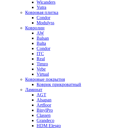
Wicanders
Yutra
Ковровая плитка
Condor
Modulyss
Ковролин
AW
Balsan
Balta
Condor
ITC
Real
Timzo
Vebe
Virtual
Ковровые покрытия
Коврик прикроватный
Ламинат
AGT
Alsapan
Artfloor
BinylPro
Classen
Grandeco
HDM Elesgo