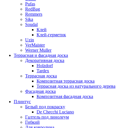
Pufas
RedBag
Remmers
Sika
Soudal
Клей
Клей-герметик
Uzin
VerMaister
Werner Muller
Террасная и фасадная доска
Декоративная доска
Holzdorf
Tardex
Террасная доска
Композитная террасная доска
Террасная доска из натурального дерева
Фасадная доска
Композитная фасадная доска
Плинтус
Белый под покраску
De Checchi Luciano
Галтель под линолеум
Гибкий
Для ковролина