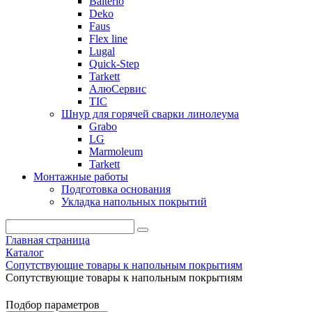
Balterio
Deko
Faus
Flex line
Lugal
Quick-Step
Tarkett
АлюСервис
ТІС
Шнур для горячей сварки линолеума
Grabo
LG
Marmoleum
Tarkett
Монтажные работы
Подготовка основания
Укладка напольных покрытий
Главная страница
Каталог
Сопутствующие товары к напольным покрытиям
Сопутствующие товары к напольным покрытиям
Подбор параметров