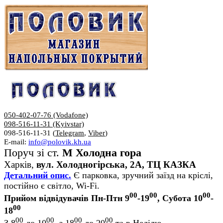
050-402-07-76 (Vodafone)
098-516-11-31 (Kyivstar)
098-516-11-31 (
Telegram
,
Viber
)
E-mail:
info@polovik.kh.ua
Поруч зі ст.
М Холодна гора
Харків,
вул. Холодногірська, 2А, ТЦ КАЗКА
Детальний опис.
Є парковка, зручний заїзд на кріслі,
постійно є світло, Wi-Fi.
00
00
00
Прийом відвідувачів Пн-Птн 9
-19
, Субота 10
-
00
18
00
00
00
00
З 8
до 10
, з 18
до 20
та в Неділю