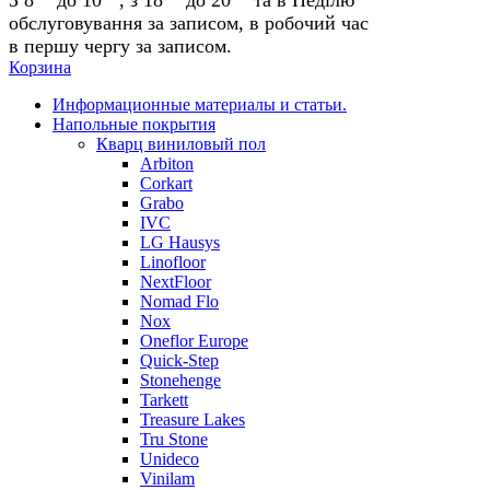
обслуговування за записом, в робочий час
в першу чергу за записом.
Корзина
Информационные материалы и статьи.
Напольные покрытия
Кварц виниловый пол
Arbiton
Corkart
Grabo
IVC
LG Hausys
Linofloor
NextFloor
Nomad Flo
Nox
Oneflor Europe
Quick-Step
Stonehenge
Tarkett
Treasure Lakes
Tru Stone
Unideco
Vinilam