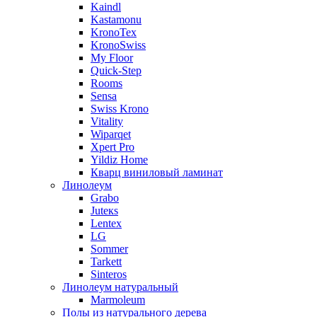
Kaindl
Kastamonu
KronoTex
KronoSwiss
My Floor
Quick-Step
Rooms
Sensa
Swiss Krono
Vitality
Wiparqet
Xpert Pro
Yildiz Home
Кварц виниловый ламинат
Линолеум
Grabo
Juteкs
Lentex
LG
Sommer
Tarkett
Sinteros
Линолеум натуральный
Marmoleum
Полы из натурального дерева