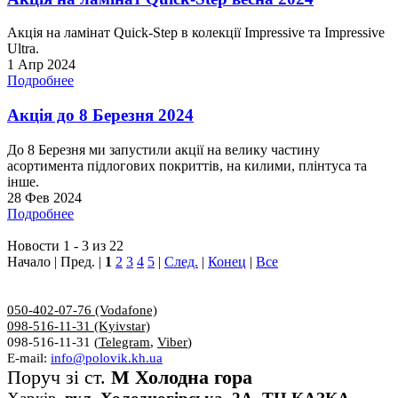
Акція на ламінат Quick-Step в колекції Impressive та Impressive
Ultra.
1 Апр 2024
Подробнее
Акція до 8 Березня 2024
До 8 Березня ми запустили акції на велику частину
асортимента підлогових покриттів, на килими, плінтуса та
інше.
28 Фев 2024
Подробнее
Новости 1 - 3 из 22
Начало | Пред. |
1
2
3
4
5
|
След.
|
Конец
|
Все
050-402-07-76 (Vodafone)
098-516-11-31 (Kyivstar)
098-516-11-31 (
Telegram
,
Viber
)
E-mail:
info@polovik.kh.ua
Поруч зі ст.
М Холодна гора