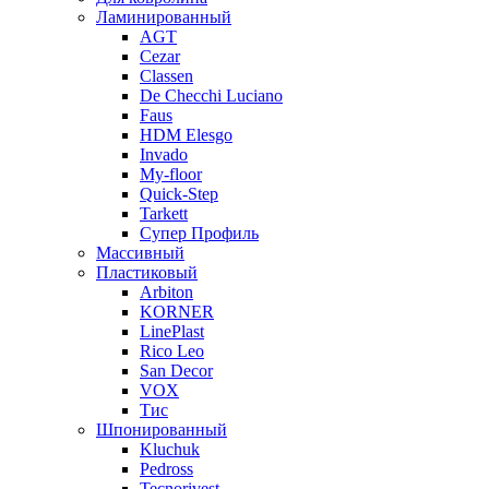
Ламинированный
AGT
Cezar
Classen
De Checchi Luciano
Faus
HDM Elesgo
Invado
My-floor
Quick-Step
Tarkett
Супер Профиль
Массивный
Пластиковый
Arbiton
KORNER
LinePlast
Rico Leo
San Decor
VOX
Тис
Шпонированный
Kluchuk
Pedross
Tecnorivest