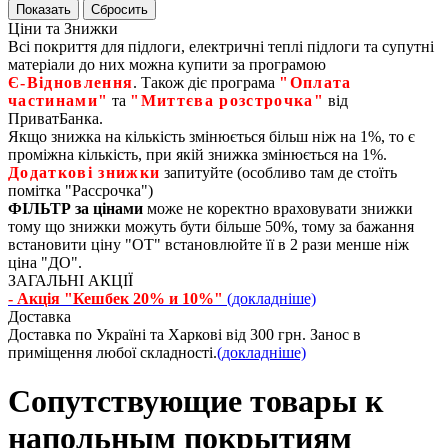
Ціни та Знижки
Всі покриття для підлоги, електричні теплі підлоги та супутні
матеріали до них можна купити за програмою
Є‑Відновлення
. Також діє програма
"Оплата
частинами"
та
"Миттєва розстрочка"
від
ПриватБанка.
Якщо знижка на кількість змінюється більш ніж на 1%, то є
проміжна кількість, при якій знижка змінюється на 1%.
Додаткові знижки
запитуйте (особливо там де стоїть
помітка "Рассрочка")
ФІЛЬТР за цінами
може не коректно враховувати знижки
тому що знижки можуть бути більше 50%, тому за бажання
встановити ціну "ОТ" встановлюйте її в 2 рази менше ніж
ціна "ДО".
ЗАГАЛЬНІ АКЦІЇ
- Акція "Кешбек 20% и 10%"
(докладніше)
Доставка
Доставка по Україні та Харкові від 300 грн. Занос в
приміщення любої складності.
(докладніше)
Сопутствующие товары к
напольным покрытиям