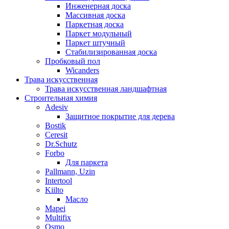
Инженерная доска
Массивная доска
Паркетная доска
Паркет модульный
Паркет штучный
Стабилизированная доска
Пробковый пол
Wicanders
Трава искусственная
Трава искусственная ландшафтная
Строительная химия
Adesiv
Защитное покрытие для дерева
Bostik
Ceresit
Dr.Schutz
Forbo
Для паркета
Pallmann, Uzin
Intertool
Kiilto
Масло
Mapei
Multifix
Osmo