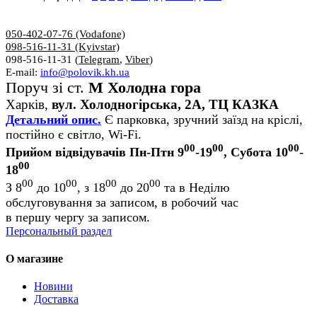
050-402-07-76 (Vodafone)
098-516-11-31 (Kyivstar)
098-516-11-31 (
Telegram
,
Viber
)
E-mail:
info@polovik.kh.ua
Поруч зі ст.
М Холодна гора
Харків,
вул. Холодногірська, 2А, ТЦ КАЗКА
Детальний опис.
Є парковка, зручний заїзд на кріслі,
постійно є світло, Wi-Fi.
00
00
00
Прийом відвідувачів Пн-Птн 9
-19
, Субота 10
-
00
18
00
00
00
00
З 8
до 10
, з 18
до 20
та в Неділю
обслуговування за записом, в робочий час
в першу чергу за записом.
Персональный раздел
О магазине
Новини
Доставка