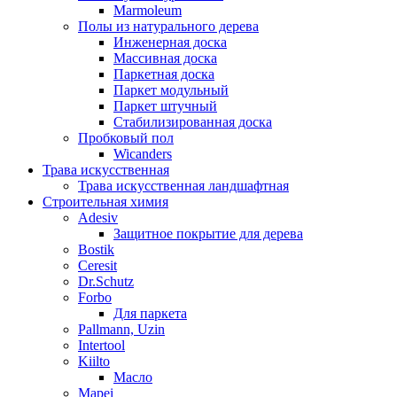
Marmoleum
Полы из натурального дерева
Инженерная доска
Массивная доска
Паркетная доска
Паркет модульный
Паркет штучный
Стабилизированная доска
Пробковый пол
Wicanders
Трава искусственная
Трава искусственная ландшафтная
Строительная химия
Adesiv
Защитное покрытие для дерева
Bostik
Ceresit
Dr.Schutz
Forbo
Для паркета
Pallmann, Uzin
Intertool
Kiilto
Масло
Mapei