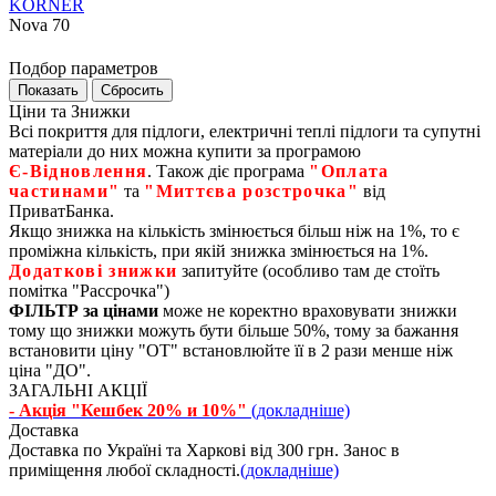
KORNER
Nova 70
Подбор параметров
Ціни та Знижки
Всі покриття для підлоги, електричні теплі підлоги та супутні
матеріали до них можна купити за програмою
Є‑Відновлення
. Також діє програма
"Оплата
частинами"
та
"Миттєва розстрочка"
від
ПриватБанка.
Якщо знижка на кількість змінюється більш ніж на 1%, то є
проміжна кількість, при якій знижка змінюється на 1%.
Додаткові знижки
запитуйте (особливо там де стоїть
помітка "Рассрочка")
ФІЛЬТР за цінами
може не коректно враховувати знижки
тому що знижки можуть бути більше 50%, тому за бажання
встановити ціну "ОТ" встановлюйте її в 2 рази менше ніж
ціна "ДО".
ЗАГАЛЬНІ АКЦІЇ
- Акція "Кешбек 20% и 10%"
(докладніше)
Доставка
Доставка по Україні та Харкові від 300 грн. Занос в
приміщення любої складності.
(докладніше)