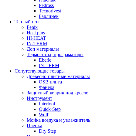
Pedross
Tecnorivest
Барлинек
Теплый пол
Fenix
Heat plus
HI-HEAT
IN-TERM
Доп материалы
Термостаты, програматоры
Eberle
IN-TERM
Сопутствующие товары
Древесно-плитные материалы
OSB плита
Фанера
Защитный коврик под кресло
Инструмент
Intertool
Quick-Step
Wolf
Мойка воздуха и увлажнитель
Пленка
Dry Step