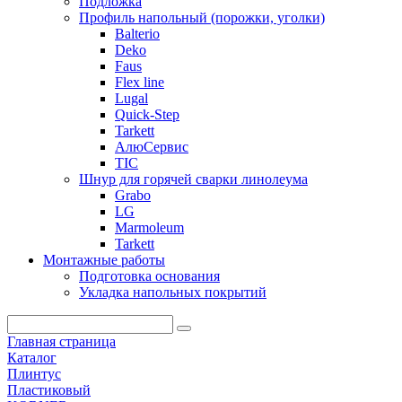
Подложка
Профиль напольный (порожки, уголки)
Balterio
Deko
Faus
Flex line
Lugal
Quick-Step
Tarkett
АлюСервис
ТІС
Шнур для горячей сварки линолеума
Grabo
LG
Marmoleum
Tarkett
Монтажные работы
Подготовка основания
Укладка напольных покрытий
Главная страница
Каталог
Плинтус
Пластиковый