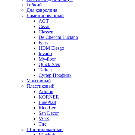
Гибкий
Для ковролина
Ламинированный
AGT
Cezar
Classen
De Checchi Luciano
Faus
HDM Elesgo
Invado
My-floor
Quick-Step
Tarkett
Супер Профиль
Массивный
Пластиковый
Arbiton
KORNER
LinePlast
Rico Leo
San Decor
VOX
Тис
Шпонированный
Kluchuk