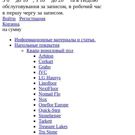
обслуговування за записом, в робочий час
в першу чергу за записом.
Войти
Регистрация
Корзина
на сумму
Информационные материалы и статьи.
Напольные покрытия
Кварц виниловый пол
Arbiton
Corkart
Grabo
IVC
LG Hausys
Linofloor
NextFloor
Nomad Flo
Nox
Oneflor Europe
Quick-Step
Stonehenge
Tarkett
Treasure Lakes
Tru Stone