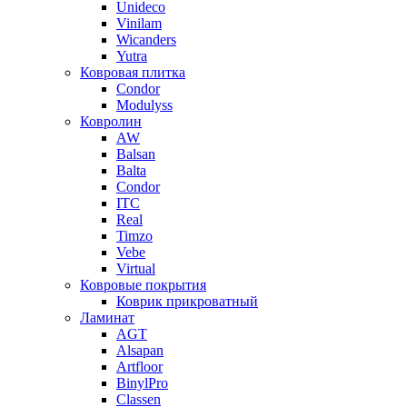
Unideco
Vinilam
Wicanders
Yutra
Ковровая плитка
Condor
Modulyss
Ковролин
AW
Balsan
Balta
Condor
ITC
Real
Timzo
Vebe
Virtual
Ковровые покрытия
Коврик прикроватный
Ламинат
AGT
Alsapan
Artfloor
BinylPro
Classen