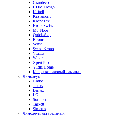
Grandeco
HDM Elesgo
Kaindl
Kastamonu
KronoTex
KronoSwiss
My Floor
Quick-Step
Rooms
Sensa
Swiss Krono
Vitality
Wiparqet
Xpert Pro
Yildiz Home
Кварц виниловый ламинат
Линолеум
Grabo
Juteкs
Lentex
LG
Sommer
Tarkett
Sinteros
Линолеум натуральный