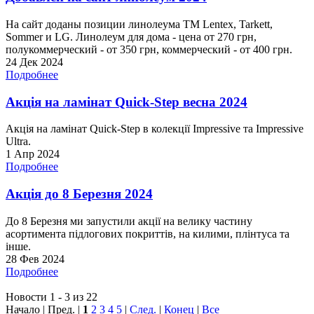
На сайт доданы позиции линолеума ТМ Lentex, Tarkett,
Sommer и LG. Линолеум для дома - цена от 270 грн,
полукоммерческий - от 350 грн, коммерческий - от 400 грн.
24 Дек 2024
Подробнее
Акція на ламінат Quick-Step весна 2024
Акція на ламінат Quick-Step в колекції Impressive та Impressive
Ultra.
1 Апр 2024
Подробнее
Акція до 8 Березня 2024
До 8 Березня ми запустили акції на велику частину
асортимента підлогових покриттів, на килими, плінтуса та
інше.
28 Фев 2024
Подробнее
Новости 1 - 3 из 22
Начало | Пред. |
1
2
3
4
5
|
След.
|
Конец
|
Все