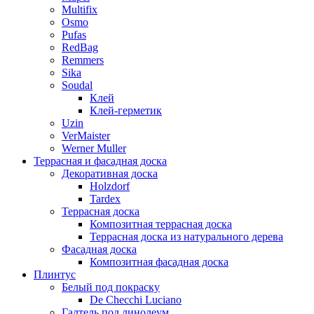
Multifix
Osmo
Pufas
RedBag
Remmers
Sika
Soudal
Клей
Клей-герметик
Uzin
VerMaister
Werner Muller
Террасная и фасадная доска
Декоративная доска
Holzdorf
Tardex
Террасная доска
Композитная террасная доска
Террасная доска из натурального дерева
Фасадная доска
Композитная фасадная доска
Плинтус
Белый под покраску
De Checchi Luciano
Галтель под линолеум