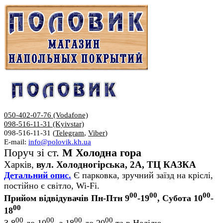
050-402-07-76 (Vodafone)
098-516-11-31 (Kyivstar)
098-516-11-31 (
Telegram
,
Viber
)
E-mail:
info@polovik.kh.ua
Поруч зі ст.
М Холодна гора
Харків,
вул. Холодногірська, 2А, ТЦ КАЗКА
Детальний опис.
Є парковка, зручний заїзд на кріслі,
постійно є світло, Wi-Fi.
00
00
00
Прийом відвідувачів Пн-Птн 9
-19
, Субота 10
-
00
18
00
00
00
00
З 8
до 10
, з 18
до 20
та в Неділю