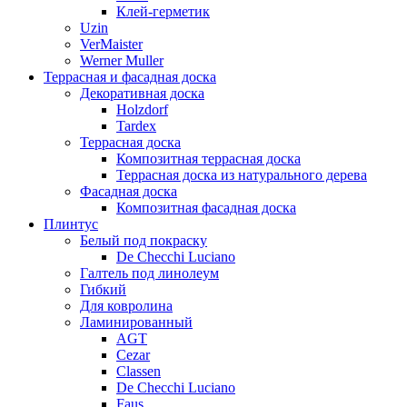
Клей-герметик
Uzin
VerMaister
Werner Muller
Террасная и фасадная доска
Декоративная доска
Holzdorf
Tardex
Террасная доска
Композитная террасная доска
Террасная доска из натурального дерева
Фасадная доска
Композитная фасадная доска
Плинтус
Белый под покраску
De Checchi Luciano
Галтель под линолеум
Гибкий
Для ковролина
Ламинированный
AGT
Cezar
Classen
De Checchi Luciano
Faus