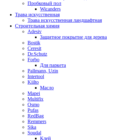
Пробковый пол
Wicanders
Трава искусственная
Трава искусственная ландшафтная
Строительная химия
Adesiv
Защитное покрытие для дерева
Bostik
Ceresit
Dr.Schutz
Forbo
Для паркета
Pallmann, Uzin
Intertool
Kiilto
Масло
Mapei
Multifix
Osmo
Pufas
RedBag
Remmers
Sika
Soudal
Клей