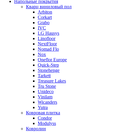
Напольные покрытия
Кварц виниловый пол
Arbiton
Corkart
Grabo
IVC
LG Hausys
Linofloor
NextFloor
Nomad Flo
Nox
Oneflor Europe
Quick-Step
Stonehenge
Tarkett
Treasure Lakes
Tru Stone
Unideco
Vinilam
Wicanders
Yutra
Ковровая плитка
Condor
Modulyss
Ковролин