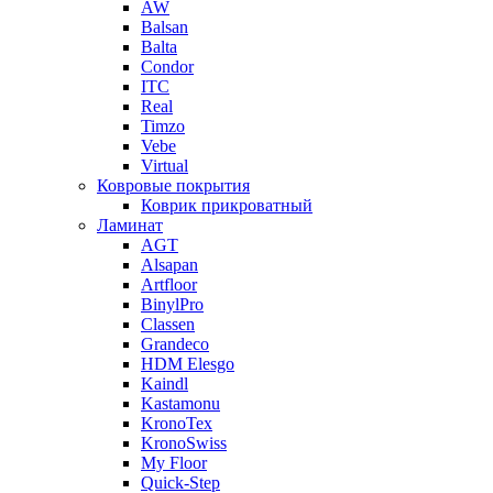
AW
Balsan
Balta
Condor
ITC
Real
Timzo
Vebe
Virtual
Ковровые покрытия
Коврик прикроватный
Ламинат
AGT
Alsapan
Artfloor
BinylPro
Classen
Grandeco
HDM Elesgo
Kaindl
Kastamonu
KronoTex
KronoSwiss
My Floor
Quick-Step