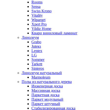
Rooms
Sensa
Swiss Krono
Vitality
Wiparqet
Xpert Pro
Yildiz Home
Кварц виниловый ламинат
Линолеум
Grabo
Juteкs
Lentex
LG
Sommer
Tarkett
Sinteros
Линолеум натуральный
Marmoleum
Полы из натурального дерева
Инженерная доска
Массивная доска
Паркетная доска
Паркет модульный
Паркет штучный
Стабилизированная доска