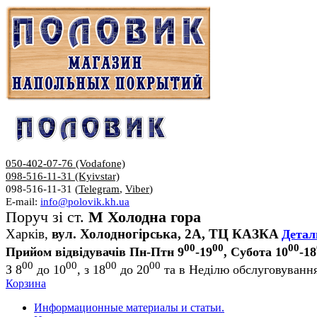
050-402-07-76 (Vodafone)
098-516-11-31 (Kyivstar)
098-516-11-31 (
Telegram
,
Viber
)
E-mail:
info@polovik.kh.ua
Поруч зі ст.
М Холодна гора
Харків,
вул. Холодногірська, 2А, ТЦ КАЗКА
Детал
00
00
00
Прийом відвідувачів Пн-Птн 9
-19
, Субота 10
-18
00
00
00
00
З 8
до 10
, з 18
до 20
та в Неділю обслуговування
Корзина
Информационные материалы и статьи.