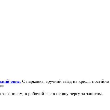
ьний опис.
Є парковка, зручний заїзд на кріслі, постійно 
00
 за записом, в робочий час в першу чергу за записом.