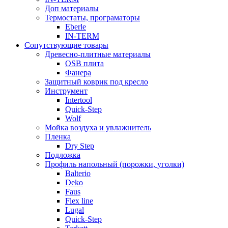
Доп материалы
Термостаты, програматоры
Eberle
IN-TERM
Сопутствующие товары
Древесно-плитные материалы
OSB плита
Фанера
Защитный коврик под кресло
Инструмент
Intertool
Quick-Step
Wolf
Мойка воздуха и увлажнитель
Пленка
Dry Step
Подложка
Профиль напольный (порожки, уголки)
Balterio
Deko
Faus
Flex line
Lugal
Quick-Step