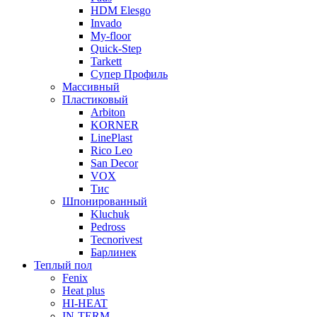
HDM Elesgo
Invado
My-floor
Quick-Step
Tarkett
Супер Профиль
Массивный
Пластиковый
Arbiton
KORNER
LinePlast
Rico Leo
San Decor
VOX
Тис
Шпонированный
Kluchuk
Pedross
Tecnorivest
Барлинек
Теплый пол
Fenix
Heat plus
HI-HEAT
IN-TERM