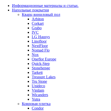
Информационные материалы и статьи.
Напольные покрытия
Кварц виниловый пол
Arbiton
Corkart
Grabo
IVC
LG Hausys
Linofloor
NextFloor
Nomad Flo
Nox
Oneflor Europe
Quick-Step
Stonehenge
Tarkett
Treasure Lakes
Tru Stone
Unideco
Vinilam
Wicanders
Yutra
Ковровая плитка
Condor