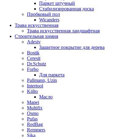
Паркет штучный
Стабилизированная доска
Пробковый пол
Wicanders
Трава искусственная
Трава искусственная ландшафтная
Строительная химия
Adesiv
Защитное покрытие для дерева
Bostik
Ceresit
Dr.Schutz
Forbo
Для паркета
Pallmann, Uzin
Intertool
Kiilto
Масло
Mapei
Multifix
Osmo
Pufas
RedBag
Remmers
Sika