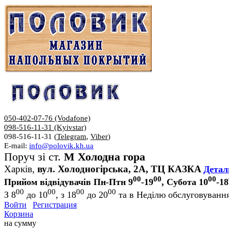
050-402-07-76 (Vodafone)
098-516-11-31 (Kyivstar)
098-516-11-31 (
Telegram
,
Viber
)
E-mail:
info@polovik.kh.ua
Поруч зі ст.
М Холодна гора
Харків,
вул. Холодногірська, 2А, ТЦ КАЗКА
Детал
00
00
00
Прийом відвідувачів Пн-Птн 9
-19
, Субота 10
-18
00
00
00
00
З 8
до 10
, з 18
до 20
та в Неділю обслуговування
Войти
Регистрация
Корзина
на сумму