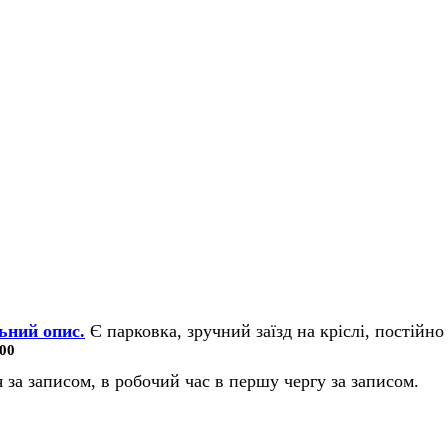
ьний опис.
Є парковка, зручний заїзд на кріслі, постійно 
00
 за записом, в робочий час в першу чергу за записом.