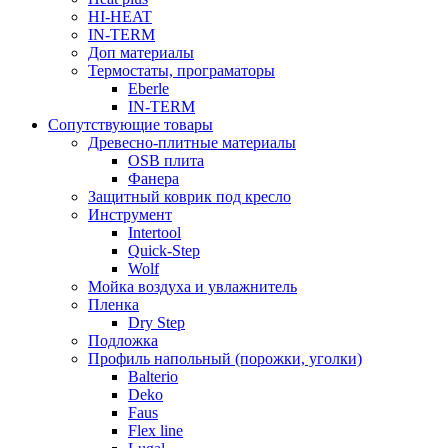
HI-HEAT
IN-TERM
Доп материалы
Термостаты, програматоры
Eberle
IN-TERM
Сопутствующие товары
Древесно-плитные материалы
OSB плита
Фанера
Защитный коврик под кресло
Инструмент
Intertool
Quick-Step
Wolf
Мойка воздуха и увлажнитель
Пленка
Dry Step
Подложка
Профиль напольный (порожки, уголки)
Balterio
Deko
Faus
Flex line