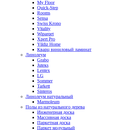
My Floor
Quick-Step
Rooms
Sensa
Swiss Krono
Vitality
Wiparqet
Xpert Pro
Yildiz Home
Кварц виниловый ламинат
Линолеум
Grabo
Juteкs
Lentex
LG
Sommer
Tarkett
Sinteros
Линолеум натуральный
Marmoleum
Полы из натурального дерева
Инженерная доска
Массивная доска
Паркетная доска
Паркет модульный