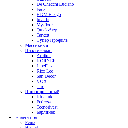
De Checchi Luciano
Faus
HDM Elesgo
Invado
My-floor
Quick-Step
Tarkett
Супер Профиль
Массивный
Пластиковый
Arbiton
KORNER
LinePlast
Rico Leo
San Decor
VOX
Тис
Шпонированный
Kluchuk
Pedross
Tecnorivest
Барлинек
Теплый пол
Fenix
Heat plus