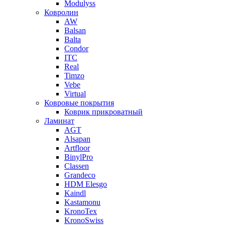
Modulyss
Ковролин
AW
Balsan
Balta
Condor
ITC
Real
Timzo
Vebe
Virtual
Ковровые покрытия
Коврик прикроватный
Ламинат
AGT
Alsapan
Artfloor
BinylPro
Classen
Grandeco
HDM Elesgo
Kaindl
Kastamonu
KronoTex
KronoSwiss