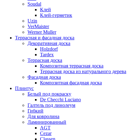
Soudal
Клей
Клей-герметик
Uzin
VerMaister
Werner Muller
Террасная и фасадная доска
Декоративная доска
Holzdorf
Tardex
Террасная доска
Композитная террасная доска
Террасная доска из натурального дерева
Фасадная доска
Композитная фасадная доска
Плинтус
Белый под покраску
De Checchi Luciano
Галтель под линолеум
Гибкий
Для ковролина
Ламинированный
AGT
Cezar
Classen