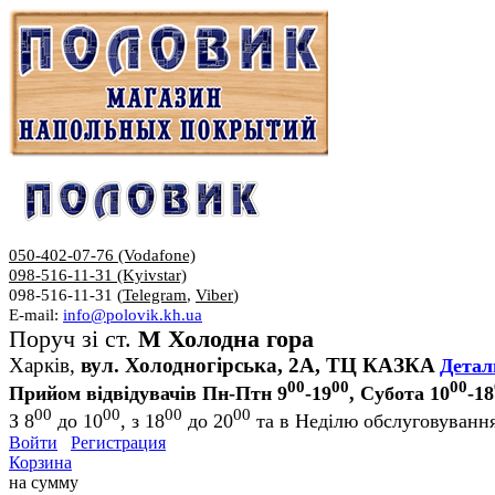
050-402-07-76 (Vodafone)
098-516-11-31 (Kyivstar)
098-516-11-31 (
Telegram
,
Viber
)
E-mail:
info@polovik.kh.ua
Поруч зі ст.
М Холодна гора
Харків,
вул. Холодногірська, 2А, ТЦ КАЗКА
Детал
00
00
00
Прийом відвідувачів Пн-Птн 9
-19
, Субота 10
-18
00
00
00
00
З 8
до 10
, з 18
до 20
та в Неділю обслуговування
Войти
Регистрация
Корзина
на сумму