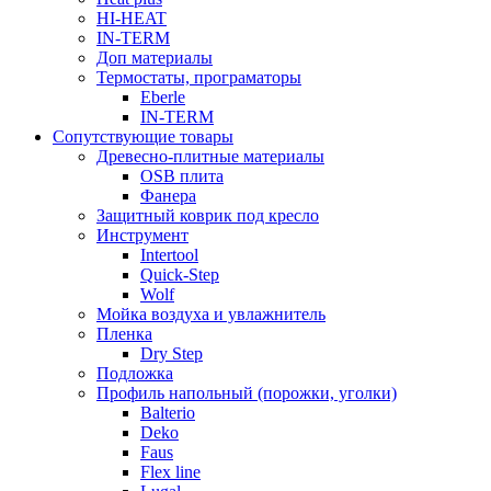
HI-HEAT
IN-TERM
Доп материалы
Термостаты, програматоры
Eberle
IN-TERM
Сопутствующие товары
Древесно-плитные материалы
OSB плита
Фанера
Защитный коврик под кресло
Инструмент
Intertool
Quick-Step
Wolf
Мойка воздуха и увлажнитель
Пленка
Dry Step
Подложка
Профиль напольный (порожки, уголки)
Balterio
Deko
Faus
Flex line