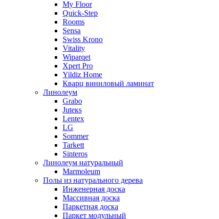
My Floor
Quick-Step
Rooms
Sensa
Swiss Krono
Vitality
Wiparqet
Xpert Pro
Yildiz Home
Кварц виниловый ламинат
Линолеум
Grabo
Juteкs
Lentex
LG
Sommer
Tarkett
Sinteros
Линолеум натуральный
Marmoleum
Полы из натурального дерева
Инженерная доска
Массивная доска
Паркетная доска
Паркет модульный