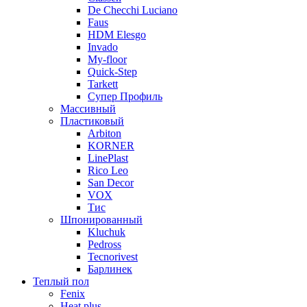
De Checchi Luciano
Faus
HDM Elesgo
Invado
My-floor
Quick-Step
Tarkett
Супер Профиль
Массивный
Пластиковый
Arbiton
KORNER
LinePlast
Rico Leo
San Decor
VOX
Тис
Шпонированный
Kluchuk
Pedross
Tecnorivest
Барлинек
Теплый пол
Fenix
Heat plus