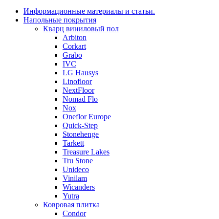
Информационные материалы и статьи.
Напольные покрытия
Кварц виниловый пол
Arbiton
Corkart
Grabo
IVC
LG Hausys
Linofloor
NextFloor
Nomad Flo
Nox
Oneflor Europe
Quick-Step
Stonehenge
Tarkett
Treasure Lakes
Tru Stone
Unideco
Vinilam
Wicanders
Yutra
Ковровая плитка
Condor