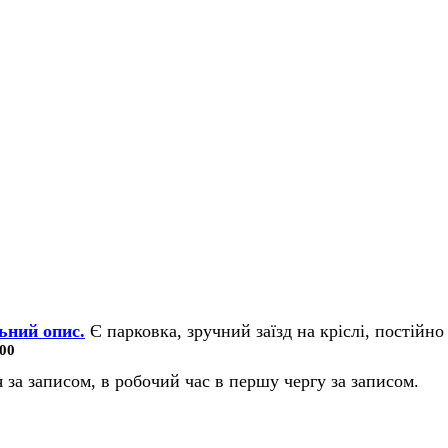
ьний опис.
Є парковка, зручний заїзд на кріслі, постійно 
00
 за записом, в робочий час в першу чергу за записом.