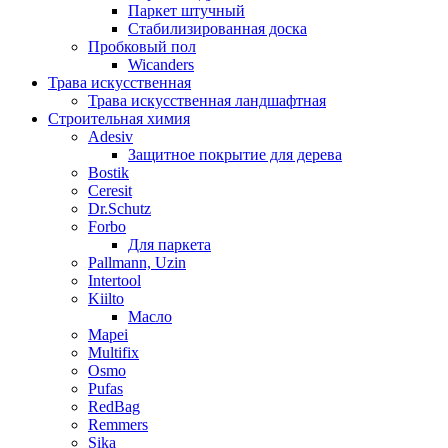
Паркет штучный
Стабилизированная доска
Пробковый пол
Wicanders
Трава искусственная
Трава искусственная ландшафтная
Строительная химия
Adesiv
Защитное покрытие для дерева
Bostik
Ceresit
Dr.Schutz
Forbo
Для паркета
Pallmann, Uzin
Intertool
Kiilto
Масло
Mapei
Multifix
Osmo
Pufas
RedBag
Remmers
Sika