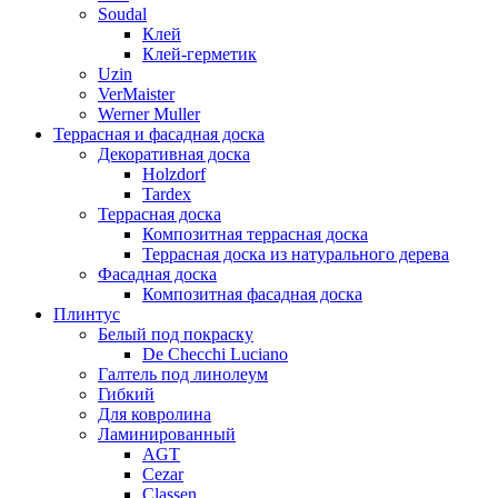
Soudal
Клей
Клей-герметик
Uzin
VerMaister
Werner Muller
Террасная и фасадная доска
Декоративная доска
Holzdorf
Tardex
Террасная доска
Композитная террасная доска
Террасная доска из натурального дерева
Фасадная доска
Композитная фасадная доска
Плинтус
Белый под покраску
De Checchi Luciano
Галтель под линолеум
Гибкий
Для ковролина
Ламинированный
AGT
Cezar
Classen