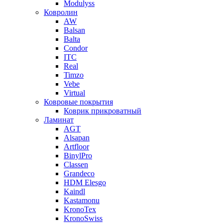
Modulyss
Ковролин
AW
Balsan
Balta
Condor
ITC
Real
Timzo
Vebe
Virtual
Ковровые покрытия
Коврик прикроватный
Ламинат
AGT
Alsapan
Artfloor
BinylPro
Classen
Grandeco
HDM Elesgo
Kaindl
Kastamonu
KronoTex
KronoSwiss