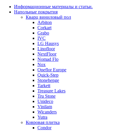
Информационные материалы и статьи.
Напольные покрытия
Кварц виниловый пол
Arbiton
Corkart
Grabo
IVC
LG Hausys
Linofloor
NextFloor
Nomad Flo
Nox
Oneflor Europe
Quick-Step
Stonehenge
Tarkett
Treasure Lakes
Tru Stone
Unideco
Vinilam
Wicanders
Yutra
Ковровая плитка
Condor