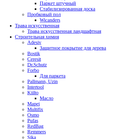
Паркет штучный
Стабилизированная доска
Пробковый пол
Wicanders
Трава искусственная
Трава искусственная ландшафтная
Строительная химия
Adesiv
Защитное покрытие для дерева
Bostik
Ceresit
Dr.Schutz
Forbo
Для паркета
Pallmann, Uzin
Intertool
Kiilto
Масло
Mapei
Multifix
Osmo
Pufas
RedBag
Remmers
Sika