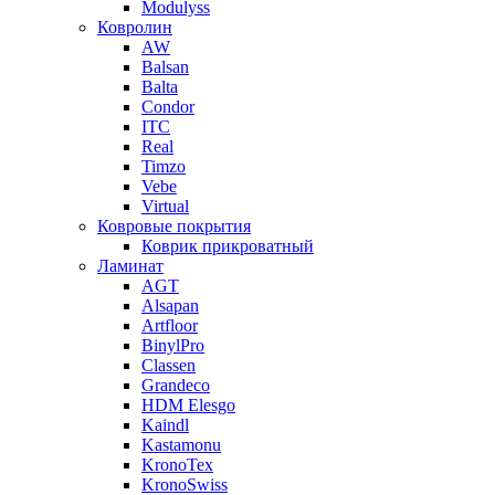
Modulyss
Ковролин
AW
Balsan
Balta
Condor
ITC
Real
Timzo
Vebe
Virtual
Ковровые покрытия
Коврик прикроватный
Ламинат
AGT
Alsapan
Artfloor
BinylPro
Classen
Grandeco
HDM Elesgo
Kaindl
Kastamonu
KronoTex
KronoSwiss