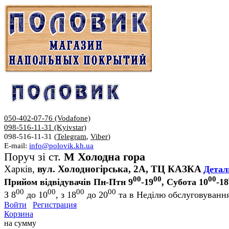
050-402-07-76 (Vodafone)
098-516-11-31 (Kyivstar)
098-516-11-31 (
Telegram
,
Viber
)
E-mail:
info@polovik.kh.ua
Поруч зі ст.
М Холодна гора
Харків,
вул. Холодногірська, 2А, ТЦ КАЗКА
Детал
00
00
00
Прийом відвідувачів Пн-Птн 9
-19
, Субота 10
-18
00
00
00
00
З 8
до 10
, з 18
до 20
та в Неділю обслуговування
Войти
Регистрация
Корзина
на сумму