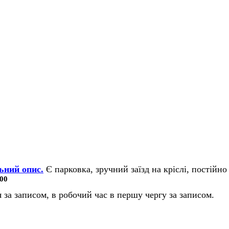
ьний опис.
Є парковка, зручний заїзд на кріслі, постійно 
00
 за записом, в робочий час в першу чергу за записом.