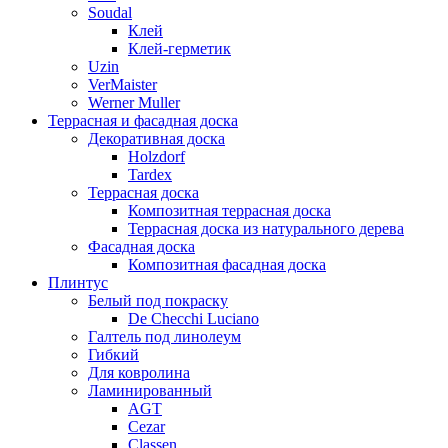
Soudal
Клей
Клей-герметик
Uzin
VerMaister
Werner Muller
Террасная и фасадная доска
Декоративная доска
Holzdorf
Tardex
Террасная доска
Композитная террасная доска
Террасная доска из натурального дерева
Фасадная доска
Композитная фасадная доска
Плинтус
Белый под покраску
De Checchi Luciano
Галтель под линолеум
Гибкий
Для ковролина
Ламинированный
AGT
Cezar
Classen