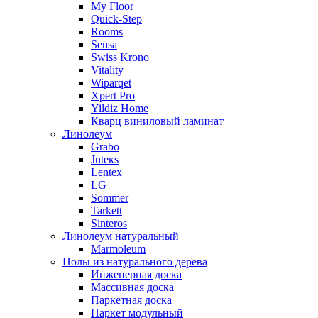
My Floor
Quick-Step
Rooms
Sensa
Swiss Krono
Vitality
Wiparqet
Xpert Pro
Yildiz Home
Кварц виниловый ламинат
Линолеум
Grabo
Juteкs
Lentex
LG
Sommer
Tarkett
Sinteros
Линолеум натуральный
Marmoleum
Полы из натурального дерева
Инженерная доска
Массивная доска
Паркетная доска
Паркет модульный