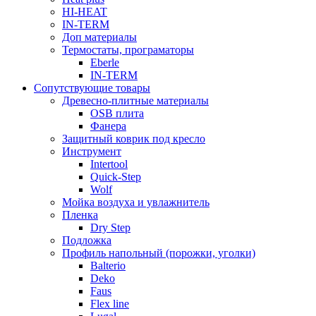
HI-HEAT
IN-TERM
Доп материалы
Термостаты, програматоры
Eberle
IN-TERM
Сопутствующие товары
Древесно-плитные материалы
OSB плита
Фанера
Защитный коврик под кресло
Инструмент
Intertool
Quick-Step
Wolf
Мойка воздуха и увлажнитель
Пленка
Dry Step
Подложка
Профиль напольный (порожки, уголки)
Balterio
Deko
Faus
Flex line