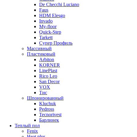
De Checchi Luciano
Faus
HDM Elesgo
Invado
My-floor
Quick-Step
Tarkett
Супер Профиль
Массивный
Пластиковый
Arbiton
KORNER
LinePlast
Rico Leo
San Decor
VOX
Тис
Шпонированный
Kluchuk
Pedross
Tecnorivest
Барлинек
Теплый пол
Fenix
Heat plus