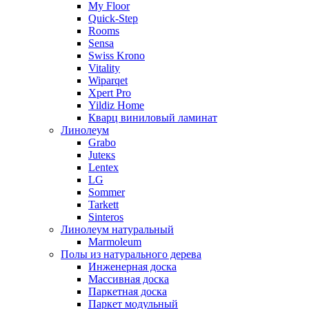
My Floor
Quick-Step
Rooms
Sensa
Swiss Krono
Vitality
Wiparqet
Xpert Pro
Yildiz Home
Кварц виниловый ламинат
Линолеум
Grabo
Juteкs
Lentex
LG
Sommer
Tarkett
Sinteros
Линолеум натуральный
Marmoleum
Полы из натурального дерева
Инженерная доска
Массивная доска
Паркетная доска
Паркет модульный