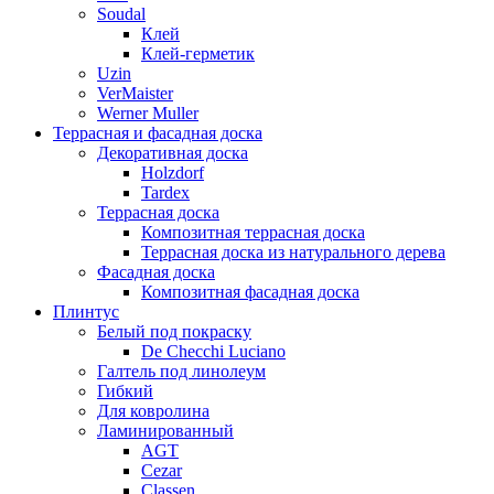
Soudal
Клей
Клей-герметик
Uzin
VerMaister
Werner Muller
Террасная и фасадная доска
Декоративная доска
Holzdorf
Tardex
Террасная доска
Композитная террасная доска
Террасная доска из натурального дерева
Фасадная доска
Композитная фасадная доска
Плинтус
Белый под покраску
De Checchi Luciano
Галтель под линолеум
Гибкий
Для ковролина
Ламинированный
AGT
Cezar
Classen