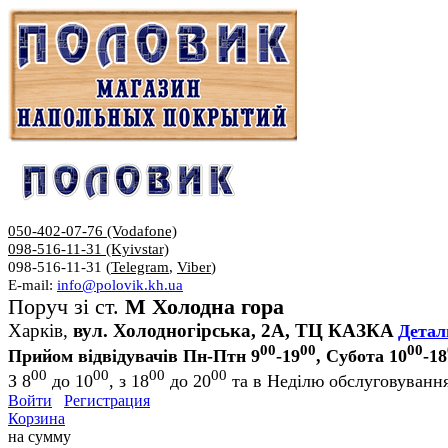
050-402-07-76 (Vodafone)
098-516-11-31 (Kyivstar)
098-516-11-31 (
Telegram
,
Viber
)
E-mail:
info@polovik.kh.ua
Поруч зі ст.
М Холодна гора
Харків,
вул. Холодногірська, 2А, ТЦ КАЗКА
Детал
00
00
00
Прийом відвідувачів Пн-Птн 9
-19
, Субота 10
-18
00
00
00
00
З 8
до 10
, з 18
до 20
та в Неділю обслуговування
Войти
Регистрация
Корзина
на сумму