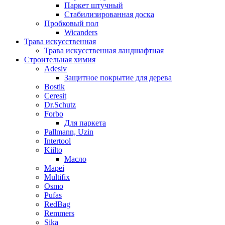
Паркет штучный
Стабилизированная доска
Пробковый пол
Wicanders
Трава искусственная
Трава искусственная ландшафтная
Строительная химия
Adesiv
Защитное покрытие для дерева
Bostik
Ceresit
Dr.Schutz
Forbo
Для паркета
Pallmann, Uzin
Intertool
Kiilto
Масло
Mapei
Multifix
Osmo
Pufas
RedBag
Remmers
Sika