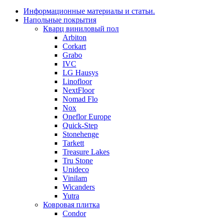
Информационные материалы и статьи.
Напольные покрытия
Кварц виниловый пол
Arbiton
Corkart
Grabo
IVC
LG Hausys
Linofloor
NextFloor
Nomad Flo
Nox
Oneflor Europe
Quick-Step
Stonehenge
Tarkett
Treasure Lakes
Tru Stone
Unideco
Vinilam
Wicanders
Yutra
Ковровая плитка
Condor