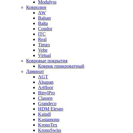
Modulyss
Ковролин
AW
Balsan
Balta
Condor
ITC
Real
Timzo
Vebe
Virtual
Ковровые покрытия
Коврик прикроватный
Ламинат
AGT
Alsapan
Artfloor
BinylPro
Classen
Grandeco
HDM Elesgo
Kaindl
Kastamonu
KronoTex
KronoSwiss