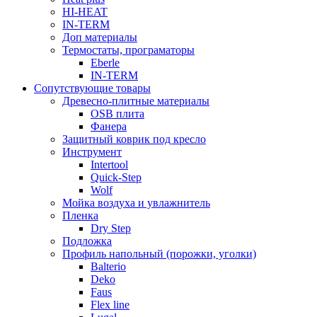
HI-HEAT
IN-TERM
Доп материалы
Термостаты, програматоры
Eberle
IN-TERM
Сопутствующие товары
Древесно-плитные материалы
OSB плита
Фанера
Защитный коврик под кресло
Инструмент
Intertool
Quick-Step
Wolf
Мойка воздуха и увлажнитель
Пленка
Dry Step
Подложка
Профиль напольный (порожки, уголки)
Balterio
Deko
Faus
Flex line