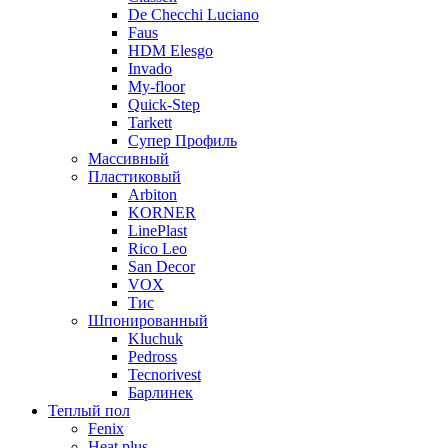
De Checchi Luciano
Faus
HDM Elesgo
Invado
My-floor
Quick-Step
Tarkett
Супер Профиль
Массивный
Пластиковый
Arbiton
KORNER
LinePlast
Rico Leo
San Decor
VOX
Тис
Шпонированный
Kluchuk
Pedross
Tecnorivest
Барлинек
Теплый пол
Fenix
Heat plus