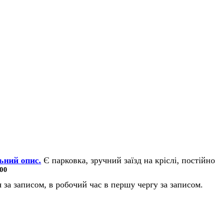
ьний опис.
Є парковка, зручний заїзд на кріслі, постійно 
00
 за записом, в робочий час в першу чергу за записом.