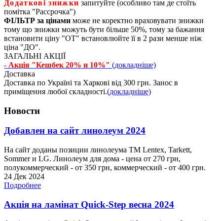
Додаткові знижки
запитуйте (особливо там де стоїть
помітка "Рассрочка")
ФІЛЬТР за цінами
може не коректно враховувати знижки
тому що знижки можуть бути більше 50%, тому за бажання
встановити ціну "ОТ" встановлюйте її в 2 рази менше ніж
ціна "ДО".
ЗАГАЛЬНІ АКЦІЇ
- Акція "Кешбек 20% и 10%"
(докладніше)
Доставка
Доставка по Україні та Харкові від 300 грн. Занос в
приміщення любої складності.
(докладніше)
Новости
Добавлен на сайт линолеум 2024
На сайт доданы позиции линолеума ТМ Lentex, Tarkett,
Sommer и LG. Линолеум для дома - цена от 270 грн,
полукоммерческий - от 350 грн, коммерческий - от 400 грн.
24 Дек 2024
Подробнее
Акція на ламінат Quick-Step весна 2024