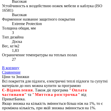
Высокая
Устойчивость к воздействию ножек мебели и каблука (ISO
16581)
Высокая
Фирменное название защитного покрытия
Extreme Protection
Толщина общая, мм
3
Тип дизайна
Доска
Вес, кг/м2
1,83
Ограничение температуры на теплых полах
27
В корзину
Сравнение
Ціни та Знижки
Всі покриття для підлоги, електричні теплі підлоги та супутні
матеріали до них можна купити за програмою
Є‑Відновлення
. Також діє програма
"Оплата
частинами"
та
"Миттєва розстрочка"
від
ПриватБанка.
Якщо знижка на кількість змінюється більш ніж на 1%, то є
проміжна кількість, при якій знижка змінюється на 1%.