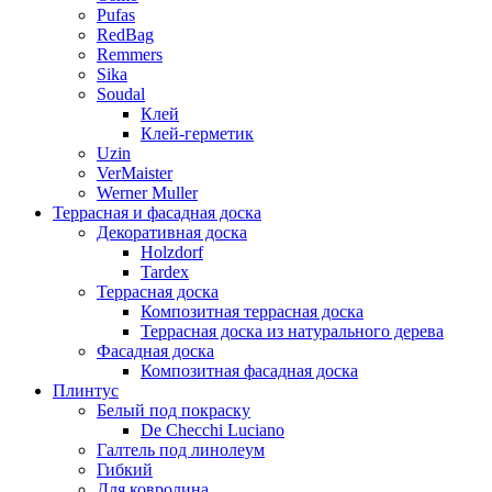
Pufas
RedBag
Remmers
Sika
Soudal
Клей
Клей-герметик
Uzin
VerMaister
Werner Muller
Террасная и фасадная доска
Декоративная доска
Holzdorf
Tardex
Террасная доска
Композитная террасная доска
Террасная доска из натурального дерева
Фасадная доска
Композитная фасадная доска
Плинтус
Белый под покраску
De Checchi Luciano
Галтель под линолеум
Гибкий
Для ковролина