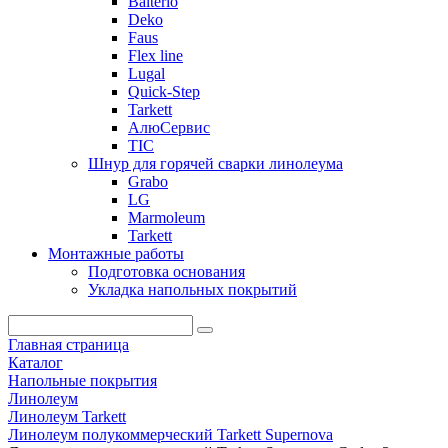
Balterio
Deko
Faus
Flex line
Lugal
Quick-Step
Tarkett
АлюСервис
ТІС
Шнур для горячей сварки линолеума
Grabo
LG
Marmoleum
Tarkett
Монтажные работы
Подготовка основания
Укладка напольных покрытий
Главная страница
Каталог
Напольные покрытия
Линолеум
Линолеум Tarkett
Линолеум полукоммерческий Tarkett Supernova