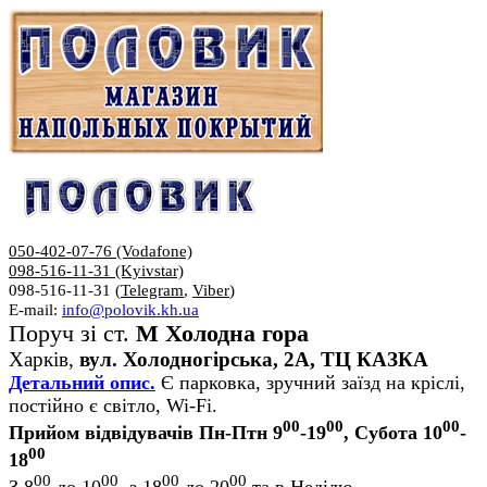
050-402-07-76 (Vodafone)
098-516-11-31 (Kyivstar)
098-516-11-31 (
Telegram
,
Viber
)
E-mail:
info@polovik.kh.ua
Поруч зі ст.
М Холодна гора
Харків,
вул. Холодногірська, 2А, ТЦ КАЗКА
Детальний опис.
Є парковка, зручний заїзд на кріслі,
постійно є світло, Wi-Fi.
00
00
00
Прийом відвідувачів Пн-Птн 9
-19
, Субота 10
-
00
18
00
00
00
00
З 8
до 10
, з 18
до 20
та в Неділю