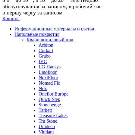
обслуговування за записом, в робочий час
в першу чергу за записом.
Корзина
Информационные материалы и статьи.
Напольные покрытия
Кварц виниловый пол
Arbiton
Corkart
Grabo
IVC
LG Hausys
Linofloor
NextFloor
Nomad Flo
Nox
Oneflor Europe
Quick-Step
Stonehenge
Tarkett
Treasure Lakes
Tru Stone
Unideco
Vinilam