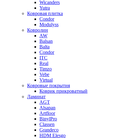
Wicanders
Yutra
Ковровая плитка
Condor
Modulyss
Ковролин
AW
Balsan
Balta
Condor
ITC
Real
Timzo
Vebe
Virtual
Ковровые покрытия
Коврик прикроватный
Ламинат
AGT
Alsapan
Artfloor
BinylPro
Classen
Grandeco
HDM Elesgo