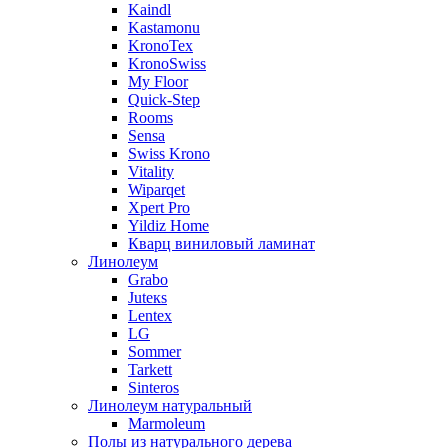
Kaindl
Kastamonu
KronoTex
KronoSwiss
My Floor
Quick-Step
Rooms
Sensa
Swiss Krono
Vitality
Wiparqet
Xpert Pro
Yildiz Home
Кварц виниловый ламинат
Линолеум
Grabo
Juteкs
Lentex
LG
Sommer
Tarkett
Sinteros
Линолеум натуральный
Marmoleum
Полы из натурального дерева