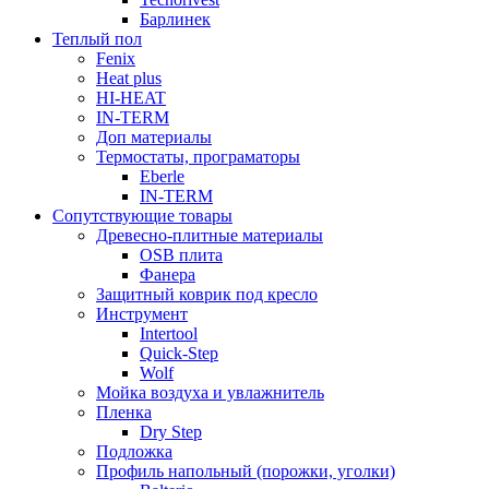
Барлинек
Теплый пол
Fenix
Heat plus
HI-HEAT
IN-TERM
Доп материалы
Термостаты, програматоры
Eberle
IN-TERM
Сопутствующие товары
Древесно-плитные материалы
OSB плита
Фанера
Защитный коврик под кресло
Инструмент
Intertool
Quick-Step
Wolf
Мойка воздуха и увлажнитель
Пленка
Dry Step
Подложка
Профиль напольный (порожки, уголки)