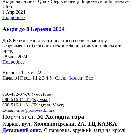
Акція на ламінат Quick-Step в колекції Impressive та Impressive
Ultra.
1 Апр 2024
Подробнее
Акція до 8 Березня 2024
До 8 Березня ми запустили акції на велику частину
асортимента підлогових покриттів, на килими, плінтуса та
інше.
28 Фев 2024
Подробнее
Новости 1 - 3 из 22
Начало | Пред. |
1
2
3
4
5
|
След.
|
Конец
|
Все
050-402-07-76 (Vodafone)
098-516-11-31 (Kyivstar)
098-516-11-31 (
Telegram
,
Viber
)
E-mail:
info@polovik.kh.ua
Поруч зі ст.
М Холодна гора
Харків,
вул. Холодногірська, 2А, ТЦ КАЗКА
Детальний опис.
Є парковка, зручний заїзд на кріслі,