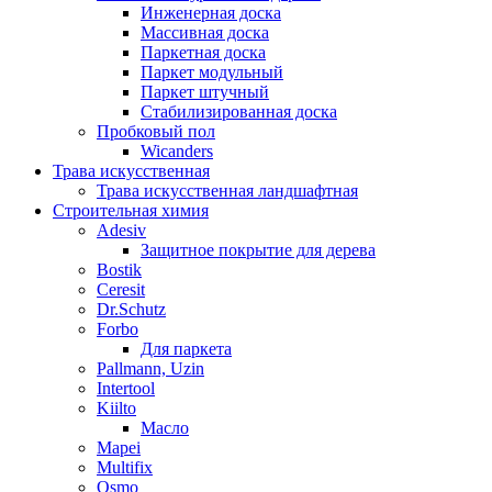
Инженерная доска
Массивная доска
Паркетная доска
Паркет модульный
Паркет штучный
Стабилизированная доска
Пробковый пол
Wicanders
Трава искусственная
Трава искусственная ландшафтная
Строительная химия
Adesiv
Защитное покрытие для дерева
Bostik
Ceresit
Dr.Schutz
Forbo
Для паркета
Pallmann, Uzin
Intertool
Kiilto
Масло
Mapei
Multifix
Osmo