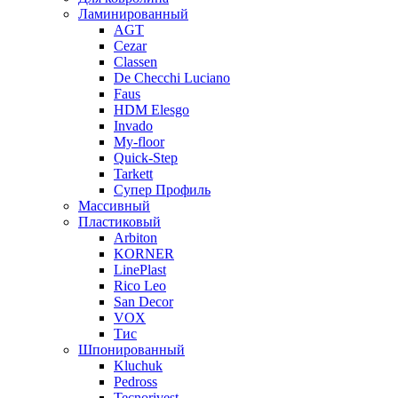
Ламинированный
AGT
Cezar
Classen
De Checchi Luciano
Faus
HDM Elesgo
Invado
My-floor
Quick-Step
Tarkett
Супер Профиль
Массивный
Пластиковый
Arbiton
KORNER
LinePlast
Rico Leo
San Decor
VOX
Тис
Шпонированный
Kluchuk
Pedross
Tecnorivest