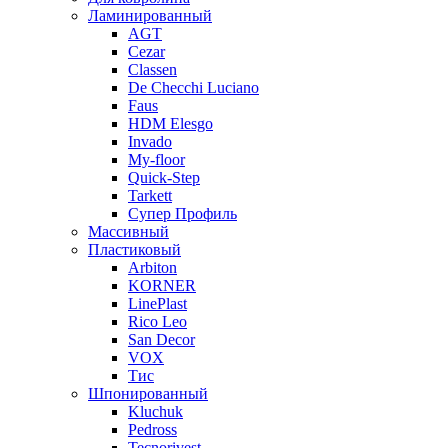
Ламинированный
AGT
Cezar
Classen
De Checchi Luciano
Faus
HDM Elesgo
Invado
My-floor
Quick-Step
Tarkett
Супер Профиль
Массивный
Пластиковый
Arbiton
KORNER
LinePlast
Rico Leo
San Decor
VOX
Тис
Шпонированный
Kluchuk
Pedross
Tecnorivest