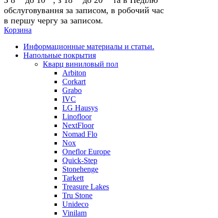
обслуговування за записом, в робочий час
в першу чергу за записом.
Корзина
Информационные материалы и статьи.
Напольные покрытия
Кварц виниловый пол
Arbiton
Corkart
Grabo
IVC
LG Hausys
Linofloor
NextFloor
Nomad Flo
Nox
Oneflor Europe
Quick-Step
Stonehenge
Tarkett
Treasure Lakes
Tru Stone
Unideco
Vinilam