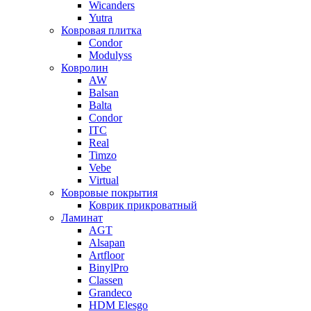
Wicanders
Yutra
Ковровая плитка
Condor
Modulyss
Ковролин
AW
Balsan
Balta
Condor
ITC
Real
Timzo
Vebe
Virtual
Ковровые покрытия
Коврик прикроватный
Ламинат
AGT
Alsapan
Artfloor
BinylPro
Classen
Grandeco
HDM Elesgo