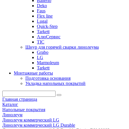
Balterio
Deko
Faus
Flex line
Lugal
Quick-Step
Tarkett
АлюСервис
ТІС
Шнур для горячей сварки линолеума
Grabo
LG
Marmoleum
Tarkett
Монтажные работы
Подготовка основания
Укладка напольных покрытий
Главная страница
Каталог
Напольные покрытия
Линолеум
Линолеум коммерческий LG
Линолеум коммерческий LG Durable