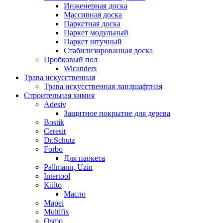
Инженерная доска
Массивная доска
Паркетная доска
Паркет модульный
Паркет штучный
Стабилизированная доска
Пробковый пол
Wicanders
Трава искусственная
Трава искусственная ландшафтная
Строительная химия
Adesiv
Защитное покрытие для дерева
Bostik
Ceresit
Dr.Schutz
Forbo
Для паркета
Pallmann, Uzin
Intertool
Kiilto
Масло
Mapei
Multifix
Osmo