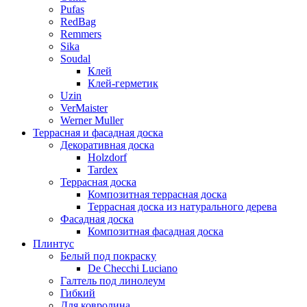
Pufas
RedBag
Remmers
Sika
Soudal
Клей
Клей-герметик
Uzin
VerMaister
Werner Muller
Террасная и фасадная доска
Декоративная доска
Holzdorf
Tardex
Террасная доска
Композитная террасная доска
Террасная доска из натурального дерева
Фасадная доска
Композитная фасадная доска
Плинтус
Белый под покраску
De Checchi Luciano
Галтель под линолеум
Гибкий
Для ковролина