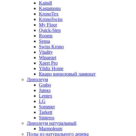
Kaindl
Kastamonu
KronoTex
KronoSwiss
My Floor
Quick-Step
Rooms
Sensa
Swiss Krono
Vitality
Wiparqet
Xpert Pro
Yildiz Home
Кварц виниловый ламинат
Линолеум
Grabo
Juteкs
Lentex
LG
Sommer
Tarkett
Sinteros
Линолеум натуральный
Marmoleum
Полы из натурального дерева