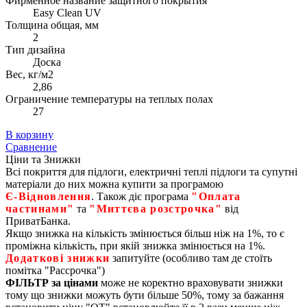
Фирменное название защитного покрытия
Easy Clean UV
Толщина общая, мм
2
Тип дизайна
Доска
Вес, кг/м2
2,86
Ограничение температуры на теплых полах
27
В корзину
Сравнение
Ціни та Знижки
Всі покриття для підлоги, електричні теплі підлоги та супутні
матеріали до них можна купити за програмою
Є‑Відновлення
. Також діє програма
"Оплата
частинами"
та
"Миттєва розстрочка"
від
ПриватБанка.
Якщо знижка на кількість змінюється більш ніж на 1%, то є
проміжна кількість, при якій знижка змінюється на 1%.
Додаткові знижки
запитуйте (особливо там де стоїть
помітка "Рассрочка")
ФІЛЬТР за цінами
може не коректно враховувати знижки
тому що знижки можуть бути більше 50%, тому за бажання