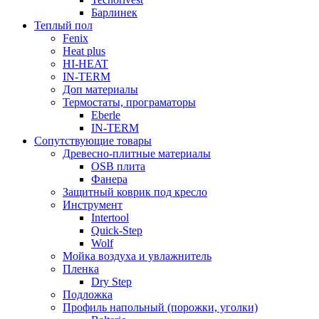
Барлинек
Теплый пол
Fenix
Heat plus
HI-HEAT
IN-TERM
Доп материалы
Термостаты, програматоры
Eberle
IN-TERM
Сопутствующие товары
Древесно-плитные материалы
OSB плита
Фанера
Защитный коврик под кресло
Инструмент
Intertool
Quick-Step
Wolf
Мойка воздуха и увлажнитель
Пленка
Dry Step
Подложка
Профиль напольный (порожки, уголки)