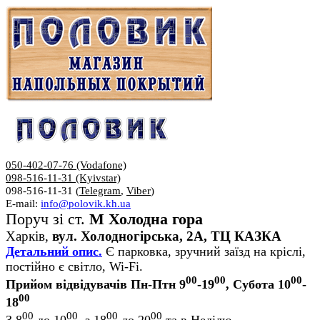
050-402-07-76 (Vodafone)
098-516-11-31 (Kyivstar)
098-516-11-31 (
Telegram
,
Viber
)
E-mail:
info@polovik.kh.ua
Поруч зі ст.
М Холодна гора
Харків,
вул. Холодногірська, 2А, ТЦ КАЗКА
Детальний опис.
Є парковка, зручний заїзд на кріслі,
постійно є світло, Wi-Fi.
00
00
00
Прийом відвідувачів Пн-Птн 9
-19
, Субота 10
-
00
18
00
00
00
00
З 8
до 10
, з 18
до 20
та в Неділю