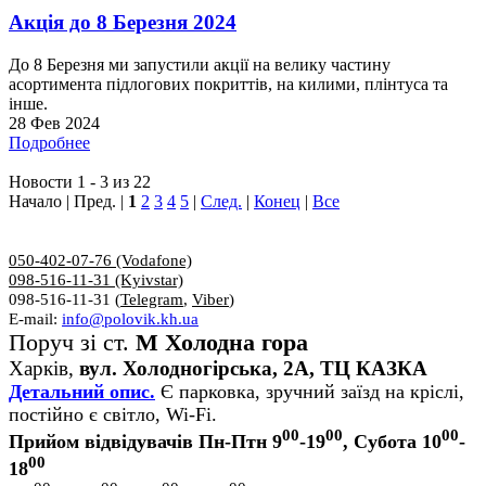
Акція до 8 Березня 2024
До 8 Березня ми запустили акції на велику частину
асортимента підлогових покриттів, на килими, плінтуса та
інше.
28 Фев 2024
Подробнее
Новости 1 - 3 из 22
Начало | Пред. |
1
2
3
4
5
|
След.
|
Конец
|
Все
050-402-07-76 (Vodafone)
098-516-11-31 (Kyivstar)
098-516-11-31 (
Telegram
,
Viber
)
E-mail:
info@polovik.kh.ua
Поруч зі ст.
М Холодна гора
Харків,
вул. Холодногірська, 2А, ТЦ КАЗКА
Детальний опис.
Є парковка, зручний заїзд на кріслі,
постійно є світло, Wi-Fi.
00
00
00
Прийом відвідувачів Пн-Птн 9
-19
, Субота 10
-
00
18