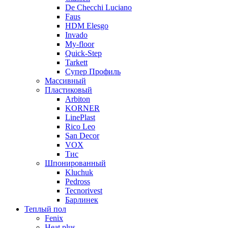
De Checchi Luciano
Faus
HDM Elesgo
Invado
My-floor
Quick-Step
Tarkett
Супер Профиль
Массивный
Пластиковый
Arbiton
KORNER
LinePlast
Rico Leo
San Decor
VOX
Тис
Шпонированный
Kluchuk
Pedross
Tecnorivest
Барлинек
Теплый пол
Fenix
Heat plus