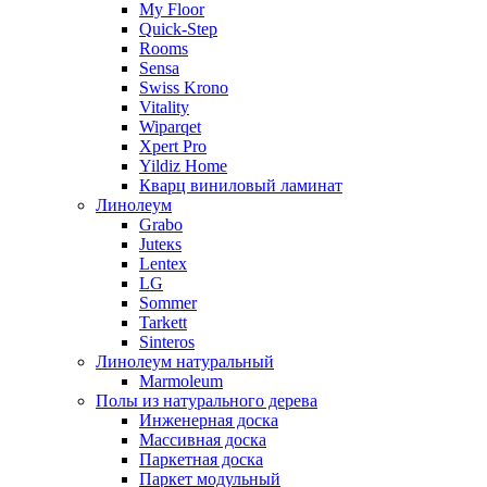
My Floor
Quick-Step
Rooms
Sensa
Swiss Krono
Vitality
Wiparqet
Xpert Pro
Yildiz Home
Кварц виниловый ламинат
Линолеум
Grabo
Juteкs
Lentex
LG
Sommer
Tarkett
Sinteros
Линолеум натуральный
Marmoleum
Полы из натурального дерева
Инженерная доска
Массивная доска
Паркетная доска
Паркет модульный