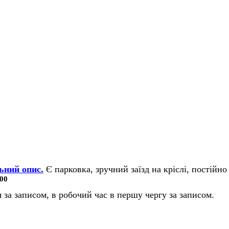
ьний опис.
Є парковка, зручний заїзд на кріслі, постійно 
00
 за записом, в робочий час в першу чергу за записом.