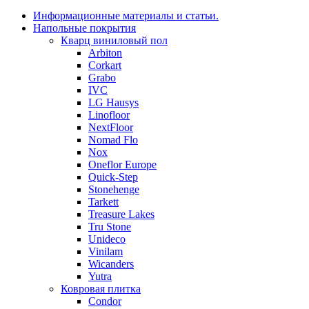
Информационные материалы и статьи.
Напольные покрытия
Кварц виниловый пол
Arbiton
Corkart
Grabo
IVC
LG Hausys
Linofloor
NextFloor
Nomad Flo
Nox
Oneflor Europe
Quick-Step
Stonehenge
Tarkett
Treasure Lakes
Tru Stone
Unideco
Vinilam
Wicanders
Yutra
Ковровая плитка
Condor