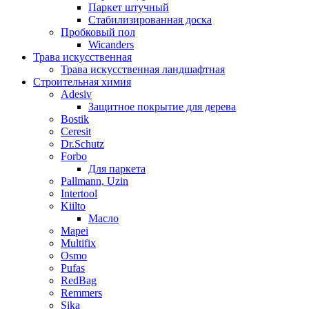
Паркет штучный
Стабилизированная доска
Пробковый пол
Wicanders
Трава искусственная
Трава искусственная ландшафтная
Строительная химия
Adesiv
Защитное покрытие для дерева
Bostik
Ceresit
Dr.Schutz
Forbo
Для паркета
Pallmann, Uzin
Intertool
Kiilto
Масло
Mapei
Multifix
Osmo
Pufas
RedBag
Remmers
Sika