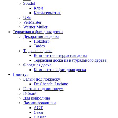
Soudal
Клей
Клей-герметик
Uzin
VerMaister
Werner Muller
Террасная и фасадная доска
Декоративная доска
Holzdorf
Tardex
Террасная доска
Композитная террасная доска
Террасная доска из натурального дерева
Фасадная доска
Композитная фасадная доска
Плинтус
Белый под покраску
De Checchi Luciano
Галтель под линолеум
Гибкий
Для ковролина
Ламинированный
AGT
Cezar
Classen