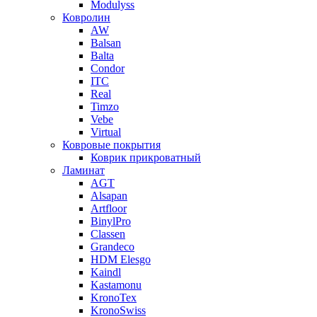
Modulyss
Ковролин
AW
Balsan
Balta
Condor
ITC
Real
Timzo
Vebe
Virtual
Ковровые покрытия
Коврик прикроватный
Ламинат
AGT
Alsapan
Artfloor
BinylPro
Classen
Grandeco
HDM Elesgo
Kaindl
Kastamonu
KronoTex
KronoSwiss