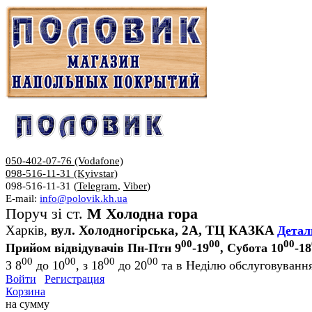
050-402-07-76 (Vodafone)
098-516-11-31 (Kyivstar)
098-516-11-31 (
Telegram
,
Viber
)
E-mail:
info@polovik.kh.ua
Поруч зі ст.
М Холодна гора
Харків,
вул. Холодногірська, 2А, ТЦ КАЗКА
Детал
00
00
00
Прийом відвідувачів Пн-Птн 9
-19
, Субота 10
-18
00
00
00
00
З 8
до 10
, з 18
до 20
та в Неділю обслуговування
Войти
Регистрация
Корзина
на сумму