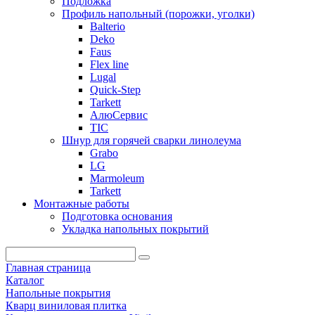
Подложка
Профиль напольный (порожки, уголки)
Balterio
Deko
Faus
Flex line
Lugal
Quick-Step
Tarkett
АлюСервис
ТІС
Шнур для горячей сварки линолеума
Grabo
LG
Marmoleum
Tarkett
Монтажные работы
Подготовка основания
Укладка напольных покрытий
Главная страница
Каталог
Напольные покрытия
Кварц виниловая плитка