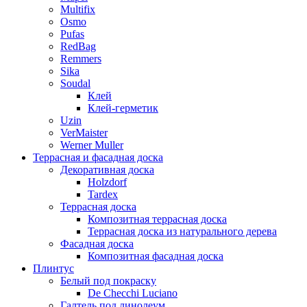
Multifix
Osmo
Pufas
RedBag
Remmers
Sika
Soudal
Клей
Клей-герметик
Uzin
VerMaister
Werner Muller
Террасная и фасадная доска
Декоративная доска
Holzdorf
Tardex
Террасная доска
Композитная террасная доска
Террасная доска из натурального дерева
Фасадная доска
Композитная фасадная доска
Плинтус
Белый под покраску
De Checchi Luciano
Галтель под линолеум