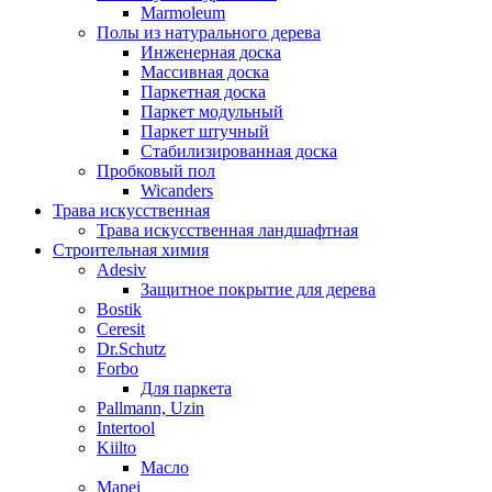
Marmoleum
Полы из натурального дерева
Инженерная доска
Массивная доска
Паркетная доска
Паркет модульный
Паркет штучный
Стабилизированная доска
Пробковый пол
Wicanders
Трава искусственная
Трава искусственная ландшафтная
Строительная химия
Adesiv
Защитное покрытие для дерева
Bostik
Ceresit
Dr.Schutz
Forbo
Для паркета
Pallmann, Uzin
Intertool
Kiilto
Масло
Mapei