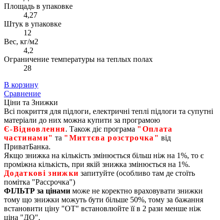
Площадь в упаковке
4,27
Штук в упаковке
12
Вес, кг/м2
4,2
Ограничение температуры на теплых полах
28
В корзину
Сравнение
Ціни та Знижки
Всі покриття для підлоги, електричні теплі підлоги та супутні
матеріали до них можна купити за програмою
Є‑Відновлення
. Також діє програма
"Оплата
частинами"
та
"Миттєва розстрочка"
від
ПриватБанка.
Якщо знижка на кількість змінюється більш ніж на 1%, то є
проміжна кількість, при якій знижка змінюється на 1%.
Додаткові знижки
запитуйте (особливо там де стоїть
помітка "Рассрочка")
ФІЛЬТР за цінами
може не коректно враховувати знижки
тому що знижки можуть бути більше 50%, тому за бажання
встановити ціну "ОТ" встановлюйте її в 2 рази менше ніж
ціна "ДО".