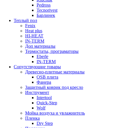
Pedross
Tecnorivest
Барлинек
Теплый пол
Fenix
Heat plus
HI-HEAT
IN-TERM
Доп материалы
Термостаты, програматоры
Eberle
IN-TERM
Сопутствующие товары
Древесно-плитные материалы
OSB плита
Фанера
Защитный коврик под кресло
Инструмент
Intertool
Quick-Step
Wolf
Мойка воздуха и увлажнитель
Пленка
Dry Step