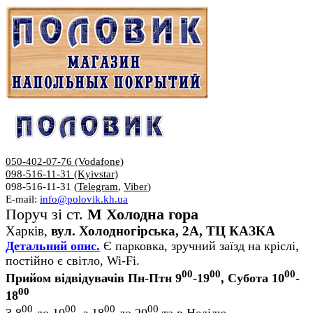
050-402-07-76 (Vodafone)
098-516-11-31 (Kyivstar)
098-516-11-31 (
Telegram
,
Viber
)
E-mail:
info@polovik.kh.ua
Поруч зі ст.
М Холодна гора
Харків,
вул. Холодногірська, 2А, ТЦ КАЗКА
Детальний опис.
Є парковка, зручний заїзд на кріслі,
постійно є світло, Wi-Fi.
00
00
00
Прийом відвідувачів Пн-Птн 9
-19
, Субота 10
-
00
18
00
00
00
00
З 8
до 10
, з 18
до 20
та в Неділю