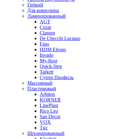
Гибкий
Для ковролина
Ламинированный
AGT
Cezar
Classen
De Checchi Luciano
Faus
HDM Elesgo
Invado
My-floor
Quick-Step
Tarkett
Супер Профиль
Массивный
Пластиковый
Arbiton
KORNER
LinePlast
Rico Leo
San Decor
VOX
Тис
Шпонированный
Kluchuk