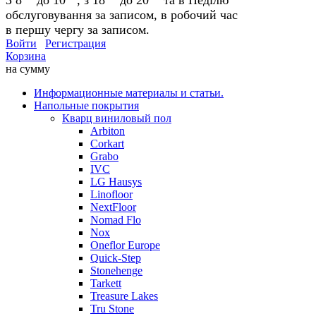
обслуговування за записом, в робочий час
в першу чергу за записом.
Войти
Регистрация
Корзина
на сумму
Информационные материалы и статьи.
Напольные покрытия
Кварц виниловый пол
Arbiton
Corkart
Grabo
IVC
LG Hausys
Linofloor
NextFloor
Nomad Flo
Nox
Oneflor Europe
Quick-Step
Stonehenge
Tarkett
Treasure Lakes
Tru Stone