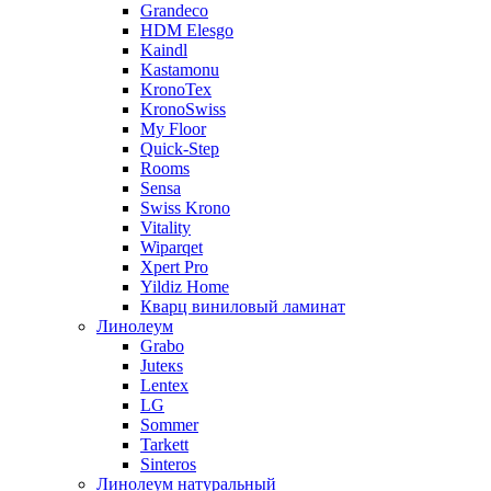
Grandeco
HDM Elesgo
Kaindl
Kastamonu
KronoTex
KronoSwiss
My Floor
Quick-Step
Rooms
Sensa
Swiss Krono
Vitality
Wiparqet
Xpert Pro
Yildiz Home
Кварц виниловый ламинат
Линолеум
Grabo
Juteкs
Lentex
LG
Sommer
Tarkett
Sinteros
Линолеум натуральный