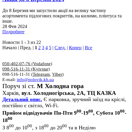
До 8 Березня ми запустили акції на велику частину
асортимента підлогових покриттів, на килими, плінтуса та
інше.
28 Фев 2024
Подробнее
Новости 1 - 3 из 22
Начало | Пред. |
1
2
3
4
5
|
След.
|
Конец
|
Все
050-402-07-76 (Vodafone)
098-516-11-31 (Kyivstar)
098-516-11-31 (
Telegram
,
Viber
)
E-mail:
info@polovik.kh.ua
Поруч зі ст.
М Холодна гора
Харків,
вул. Холодногірська, 2А, ТЦ КАЗКА
Детальний опис.
Є парковка, зручний заїзд на кріслі,
постійно є світло, Wi-Fi.
00
00
00
Прийом відвідувачів Пн-Птн 9
-19
, Субота 10
-
00
18
00
00
00
00
З 8
до 10
, з 18
до 20
та в Неділю