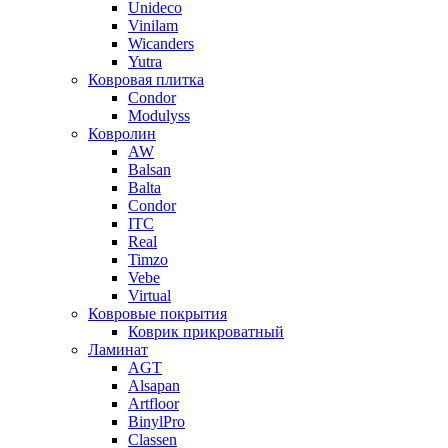
Unideco
Vinilam
Wicanders
Yutra
Ковровая плитка
Condor
Modulyss
Ковролин
AW
Balsan
Balta
Condor
ITC
Real
Timzo
Vebe
Virtual
Ковровые покрытия
Коврик прикроватный
Ламинат
AGT
Alsapan
Artfloor
BinylPro
Classen