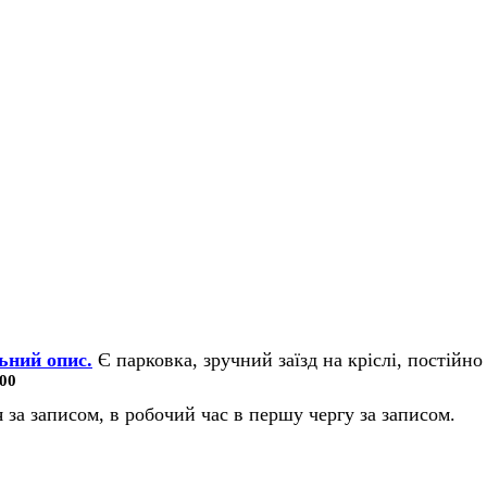
ьний опис.
Є парковка, зручний заїзд на кріслі, постійно 
00
 за записом, в робочий час в першу чергу за записом.