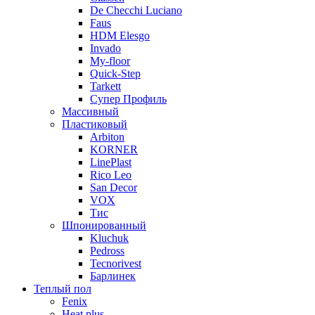
De Checchi Luciano
Faus
HDM Elesgo
Invado
My-floor
Quick-Step
Tarkett
Супер Профиль
Массивный
Пластиковый
Arbiton
KORNER
LinePlast
Rico Leo
San Decor
VOX
Тис
Шпонированный
Kluchuk
Pedross
Tecnorivest
Барлинек
Теплый пол
Fenix
Heat plus