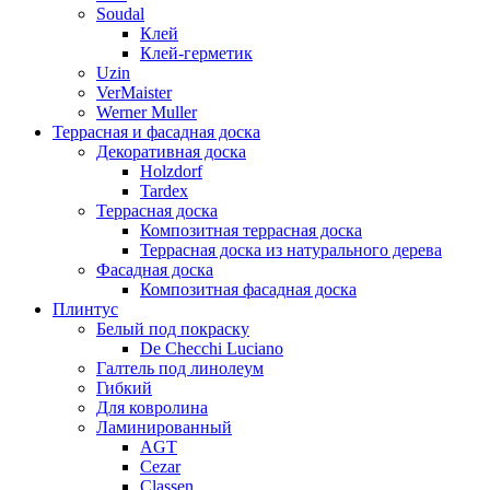
Soudal
Клей
Клей-герметик
Uzin
VerMaister
Werner Muller
Террасная и фасадная доска
Декоративная доска
Holzdorf
Tardex
Террасная доска
Композитная террасная доска
Террасная доска из натурального дерева
Фасадная доска
Композитная фасадная доска
Плинтус
Белый под покраску
De Checchi Luciano
Галтель под линолеум
Гибкий
Для ковролина
Ламинированный
AGT
Cezar
Classen