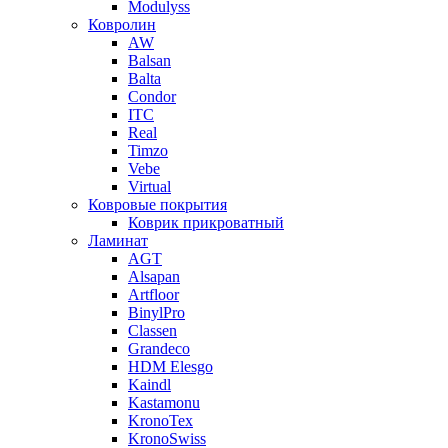
Modulyss
Ковролин
AW
Balsan
Balta
Condor
ITC
Real
Timzo
Vebe
Virtual
Ковровые покрытия
Коврик прикроватный
Ламинат
AGT
Alsapan
Artfloor
BinylPro
Classen
Grandeco
HDM Elesgo
Kaindl
Kastamonu
KronoTex
KronoSwiss