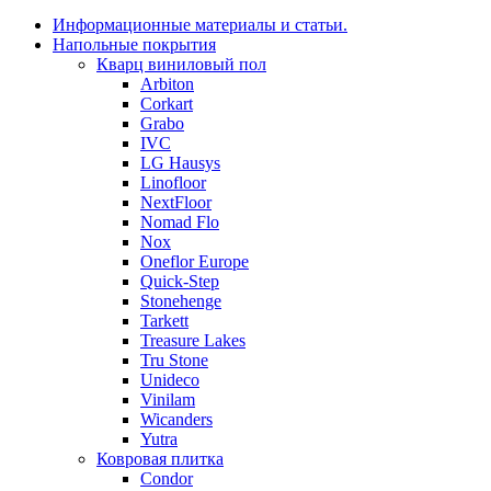
Информационные материалы и статьи.
Напольные покрытия
Кварц виниловый пол
Arbiton
Corkart
Grabo
IVC
LG Hausys
Linofloor
NextFloor
Nomad Flo
Nox
Oneflor Europe
Quick-Step
Stonehenge
Tarkett
Treasure Lakes
Tru Stone
Unideco
Vinilam
Wicanders
Yutra
Ковровая плитка
Condor