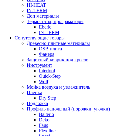
HI-HEAT
IN-TERM
Доп материалы
Термостаты, програматоры
Eberle
IN-TERM
Сопутствующие товары
Древесно-плитные материалы
OSB плита
Фанера
Защитный коврик под кресло
Инструмент
Intertool
Quick-Step
Wolf
Мойка воздуха и увлажнитель
Пленка
Dry Step
Подложка
Профиль напольный (порожки, уголки)
Balterio
Deko
Faus
Flex line