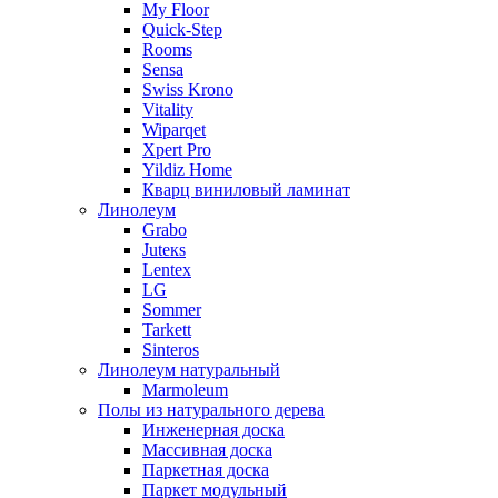
My Floor
Quick-Step
Rooms
Sensa
Swiss Krono
Vitality
Wiparqet
Xpert Pro
Yildiz Home
Кварц виниловый ламинат
Линолеум
Grabo
Juteкs
Lentex
LG
Sommer
Tarkett
Sinteros
Линолеум натуральный
Marmoleum
Полы из натурального дерева
Инженерная доска
Массивная доска
Паркетная доска
Паркет модульный