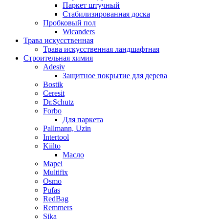
Паркет штучный
Стабилизированная доска
Пробковый пол
Wicanders
Трава искусственная
Трава искусственная ландшафтная
Строительная химия
Adesiv
Защитное покрытие для дерева
Bostik
Ceresit
Dr.Schutz
Forbo
Для паркета
Pallmann, Uzin
Intertool
Kiilto
Масло
Mapei
Multifix
Osmo
Pufas
RedBag
Remmers
Sika