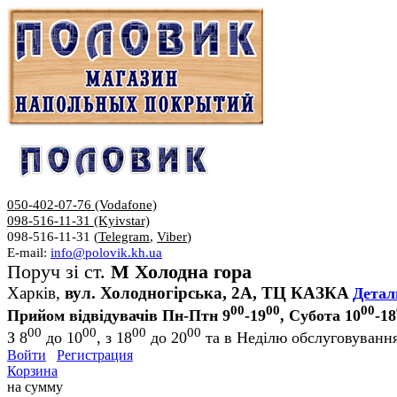
050-402-07-76 (Vodafone)
098-516-11-31 (Kyivstar)
098-516-11-31 (
Telegram
,
Viber
)
E-mail:
info@polovik.kh.ua
Поруч зі ст.
М Холодна гора
Харків,
вул. Холодногірська, 2А, ТЦ КАЗКА
Детал
00
00
00
Прийом відвідувачів Пн-Птн 9
-19
, Субота 10
-18
00
00
00
00
З 8
до 10
, з 18
до 20
та в Неділю обслуговування
Войти
Регистрация
Корзина
на сумму