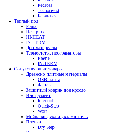
Pedross
Tecnorivest
Барлинек
Теплый пол
Fenix
Heat plus
HI-HEAT
IN-TERM
Доп материалы
Термостаты, програматоры
Eberle
IN-TERM
Сопутствующие товары
Древесно-плитные материалы
OSB плита
Фанера
Защитный коврик под кресло
Инструмент
Intertool
Quick-Step
Wolf
Мойка воздуха и увлажнитель
Пленка
Dry Step