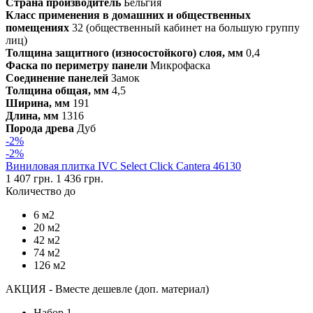
Страна производитель
Бельгия
Класс применения в домашних и общественных
помещениях
32 (общественный кабинет на большую группу
лиц)
Толщина защитного (износостойкого) слоя, мм
0,4
Фаска по периметру панели
Микрофаска
Соединение панелей
Замок
Толщина общая, мм
4,5
Ширина, мм
191
Длина, мм
1316
Порода древа
Дуб
-2%
-2%
Виниловая плитка IVC Select Click Cantera 46130
1 407 грн.
1 436 грн.
Количество до
6 м2
20 м2
42 м2
74 м2
126 м2
АКЦИЯ - Вместе дешевле (доп. материал)
Набор 1