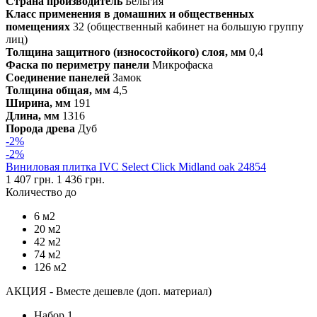
Страна производитель
Бельгия
Класс применения в домашних и общественных
помещениях
32 (общественный кабинет на большую группу
лиц)
Толщина защитного (износостойкого) слоя, мм
0,4
Фаска по периметру панели
Микрофаска
Соединение панелей
Замок
Толщина общая, мм
4,5
Ширина, мм
191
Длина, мм
1316
Порода древа
Дуб
-2%
-2%
Виниловая плитка IVC Select Click Midland oak 24854
1 407 грн.
1 436 грн.
Количество до
6 м2
20 м2
42 м2
74 м2
126 м2
АКЦИЯ - Вместе дешевле (доп. материал)
Набор 1