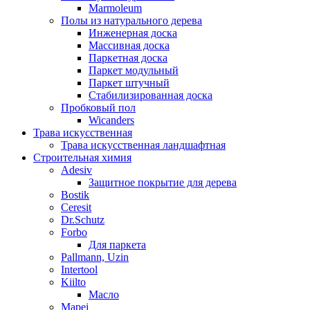
Marmoleum
Полы из натурального дерева
Инженерная доска
Массивная доска
Паркетная доска
Паркет модульный
Паркет штучный
Стабилизированная доска
Пробковый пол
Wicanders
Трава искусственная
Трава искусственная ландшафтная
Строительная химия
Adesiv
Защитное покрытие для дерева
Bostik
Ceresit
Dr.Schutz
Forbo
Для паркета
Pallmann, Uzin
Intertool
Kiilto
Масло
Mapei