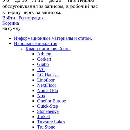
обслуговування за записом, в робочий час
в першу чергу за записом.
Войти
Регистрация
Корзина
на сумму
Информационные материалы и статьи.
Напольные покрытия
Кварц виниловый пол
Arbiton
Corkart
Grabo
IVC
LG Hausys
Linofloor
NextFloor
Nomad Flo
Nox
Oneflor Europe
Quick-Step
Stonehenge
Tarkett
Treasure Lakes
Tru Stone