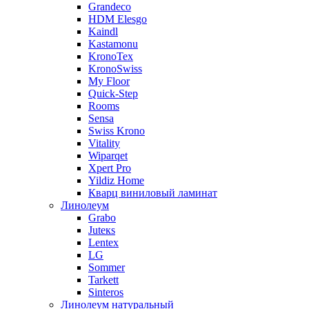
Grandeco
HDM Elesgo
Kaindl
Kastamonu
KronoTex
KronoSwiss
My Floor
Quick-Step
Rooms
Sensa
Swiss Krono
Vitality
Wiparqet
Xpert Pro
Yildiz Home
Кварц виниловый ламинат
Линолеум
Grabo
Juteкs
Lentex
LG
Sommer
Tarkett
Sinteros
Линолеум натуральный