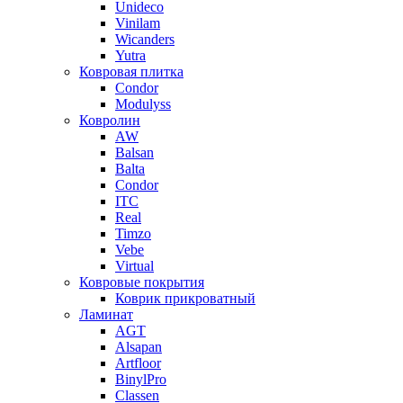
Unideco
Vinilam
Wicanders
Yutra
Ковровая плитка
Condor
Modulyss
Ковролин
AW
Balsan
Balta
Condor
ITC
Real
Timzo
Vebe
Virtual
Ковровые покрытия
Коврик прикроватный
Ламинат
AGT
Alsapan
Artfloor
BinylPro
Classen