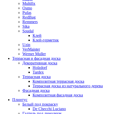
Multifix
Osmo
Pufas
RedBag
Remmers
Sika
Soudal
Клей
Клей-герметик
Uzin
VerMaister
Werner Muller
Террасная и фасадная доска
Декоративная доска
Holzdorf
Tardex
Террасная доска
Композитная террасная доска
Террасная доска из натурального дерева
Фасадная доска
Композитная фасадная доска
Плинтус
Белый под покраску
De Checchi Luciano
Галтель под линолеум