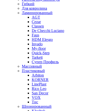
Гибкий
Для ковролина
Ламинированный
AGT
Cezar
Classen
De Checchi Luciano
Faus
HDM Elesgo
Invado
My-floor
Quick-Step
Tarkett
Супер Профиль
Массивный
Пластиковый
Arbiton
KORNER
LinePlast
Rico Leo
San Decor
VOX
Тис
Шпонированный
Kluchuk