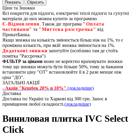
Ціни та Знижки
Всі покриття для підлоги, електричні теплі підлоги та супутні
матеріали до них можна купити за програмою
Є‑Відновлення
. Також діє програма
"Оплата
частинами"
та
"Миттєва розстрочка"
від
ПриватБанка.
Якщо знижка на кількість змінюється більш ніж на 1%, то є
проміжна кількість, при якій знижка змінюється на 1%.
Додаткові знижки
запитуйте (особливо там де стоїть
помітка "Рассрочка")
ФІЛЬТР за цінами
може не коректно враховувати знижки
тому що знижки можуть бути більше 50%, тому за бажання
встановити ціну "ОТ" встановлюйте її в 2 рази менше ніж
ціна "ДО".
ЗАГАЛЬНІ АКЦІЇ
- Акція "Кешбек 20% и 10%"
(докладніше)
Доставка
Доставка по Україні та Харкові від 300 грн. Занос в
приміщення любої складності.
(докладніше)
Виниловая плитка IVC Select
Click