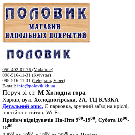
050-402-07-76 (Vodafone)
098-516-11-31 (Kyivstar)
098-516-11-31 (
Telegram
,
Viber
)
E-mail:
info@polovik.kh.ua
Поруч зі ст.
М Холодна гора
Харків,
вул. Холодногірська, 2А, ТЦ КАЗКА
Детальний опис.
Є парковка, зручний заїзд на кріслі,
постійно є світло, Wi-Fi.
00
00
00
Прийом відвідувачів Пн-Птн 9
-19
, Субота 10
-
00
18
00
00
00
00
З 8
до 10
, з 18
до 20
та в Неділю