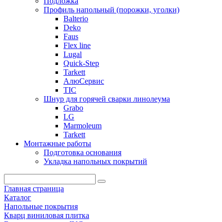
Подложка
Профиль напольный (порожки, уголки)
Balterio
Deko
Faus
Flex line
Lugal
Quick-Step
Tarkett
АлюСервис
ТІС
Шнур для горячей сварки линолеума
Grabo
LG
Marmoleum
Tarkett
Монтажные работы
Подготовка основания
Укладка напольных покрытий
Главная страница
Каталог
Напольные покрытия
Кварц виниловая плитка