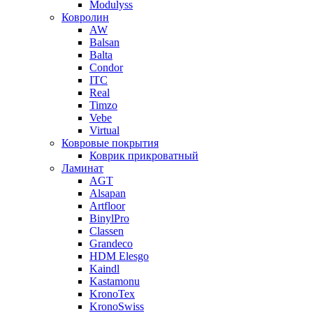
Modulyss
Ковролин
AW
Balsan
Balta
Condor
ITC
Real
Timzo
Vebe
Virtual
Ковровые покрытия
Коврик прикроватный
Ламинат
AGT
Alsapan
Artfloor
BinylPro
Classen
Grandeco
HDM Elesgo
Kaindl
Kastamonu
KronoTex
KronoSwiss