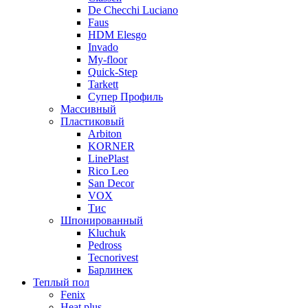
De Checchi Luciano
Faus
HDM Elesgo
Invado
My-floor
Quick-Step
Tarkett
Супер Профиль
Массивный
Пластиковый
Arbiton
KORNER
LinePlast
Rico Leo
San Decor
VOX
Тис
Шпонированный
Kluchuk
Pedross
Tecnorivest
Барлинек
Теплый пол
Fenix
Heat plus