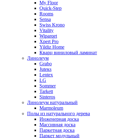
My Floor
Quick-Step
Rooms
Sensa
Swiss Krono
Vitality
Wiparqet
Xpert Pro
Yildiz Home
Кварц виниловый ламинат
Линолеум
Grabo
Juteкs
Lentex
LG
Sommer
Tarkett
Sinteros
Линолеум натуральный
Marmoleum
Полы из натурального дерева
Инженерная доска
Массивная доска
Паркетная доска
Паркет модульный