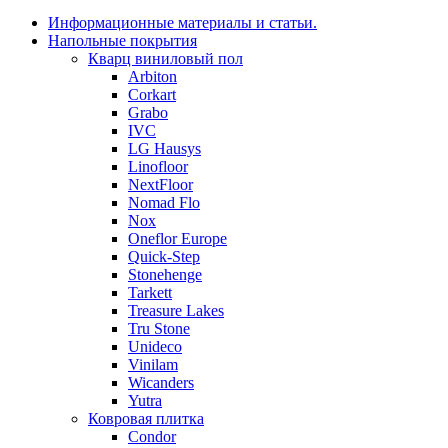
Информационные материалы и статьи.
Напольные покрытия
Кварц виниловый пол
Arbiton
Corkart
Grabo
IVC
LG Hausys
Linofloor
NextFloor
Nomad Flo
Nox
Oneflor Europe
Quick-Step
Stonehenge
Tarkett
Treasure Lakes
Tru Stone
Unideco
Vinilam
Wicanders
Yutra
Ковровая плитка
Condor