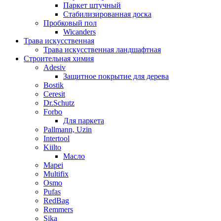
Паркет штучный
Стабилизированная доска
Пробковый пол
Wicanders
Трава искусственная
Трава искусственная ландшафтная
Строительная химия
Adesiv
Защитное покрытие для дерева
Bostik
Ceresit
Dr.Schutz
Forbo
Для паркета
Pallmann, Uzin
Intertool
Kiilto
Масло
Mapei
Multifix
Osmo
Pufas
RedBag
Remmers
Sika