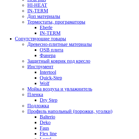
HI-HEAT
IN-TERM
Доп материалы
Термостаты, програматоры
Eberle
IN-TERM
Сопутствующие товары
Древесно-плитные материалы
OSB плита
Фанера
Защитный коврик под кресло
Инструмент
Intertool
Quick-Step
Wolf
Мойка воздуха и увлажнитель
Пленка
Dry Step
Подложка
Профиль напольный (порожки, уголки)
Balterio
Deko
Faus
Flex line