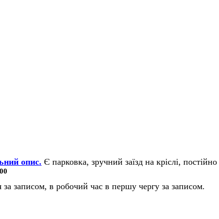
ьний опис.
Є парковка, зручний заїзд на кріслі, постійно 
00
 за записом, в робочий час в першу чергу за записом.