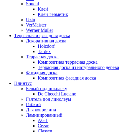
Soudal
Клей
Клей-герметик
Uzin
VerMaister
Werner Muller
Террасная и фасадная доска
Декоративная доска
Holzdorf
Tardex
Террасная доска
Композитная террасная доска
Террасная доска из натурального дерева
Фасадная доска
Композитная фасадная доска
Плинтус
Белый под покраску
De Checchi Luciano
Галтель под линолеум
Гибкий
Для ковролина
Ламинированный
AGT
Cezar
Classen