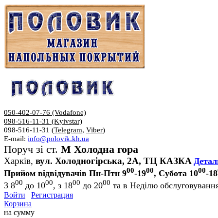
050-402-07-76 (Vodafone)
098-516-11-31 (Kyivstar)
098-516-11-31 (
Telegram
,
Viber
)
E-mail:
info@polovik.kh.ua
Поруч зі ст.
М Холодна гора
Харків,
вул. Холодногірська, 2А, ТЦ КАЗКА
Детал
00
00
00
Прийом відвідувачів Пн-Птн 9
-19
, Субота 10
-18
00
00
00
00
З 8
до 10
, з 18
до 20
та в Неділю обслуговування
Войти
Регистрация
Корзина
на сумму