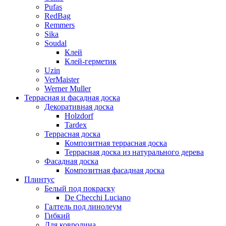
Pufas
RedBag
Remmers
Sika
Soudal
Клей
Клей-герметик
Uzin
VerMaister
Werner Muller
Террасная и фасадная доска
Декоративная доска
Holzdorf
Tardex
Террасная доска
Композитная террасная доска
Террасная доска из натурального дерева
Фасадная доска
Композитная фасадная доска
Плинтус
Белый под покраску
De Checchi Luciano
Галтель под линолеум
Гибкий
Для ковролина