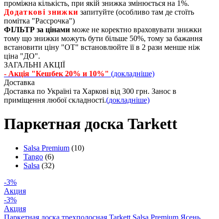
проміжна кількість, при якій знижка змінюється на 1%.
Додаткові знижки
запитуйте (особливо там де стоїть
помітка "Рассрочка")
ФІЛЬТР за цінами
може не коректно враховувати знижки
тому що знижки можуть бути більше 50%, тому за бажання
встановити ціну "ОТ" встановлюйте її в 2 рази менше ніж
ціна "ДО".
ЗАГАЛЬНІ АКЦІЇ
- Акція "Кешбек 20% и 10%"
(докладніше)
Доставка
Доставка по Україні та Харкові від 300 грн. Занос в
приміщення любої складності.
(докладніше)
Паркетная доска Tarkett
Salsa Premium
(10)
Tango
(6)
Salsa
(32)
-3%
Акция
-3%
Акция
Паркетная доска трехполосная Tarkett Salsa Premium Ясень