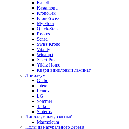
Kaindl
Kastamonu
KronoTex
KronoSwiss
My Floor
Quick-Step
Rooms
Sensa
Swiss Krono
Vitality
Wiparqet
Xpert Pro
Yildiz Home
Кварц виниловый ламинат
Линолеум
Grabo
Juteкs
Lentex
LG
Sommer
Tarkett
Sinteros
Линолеум натуральный
Marmoleum
Полы из натурального дерева