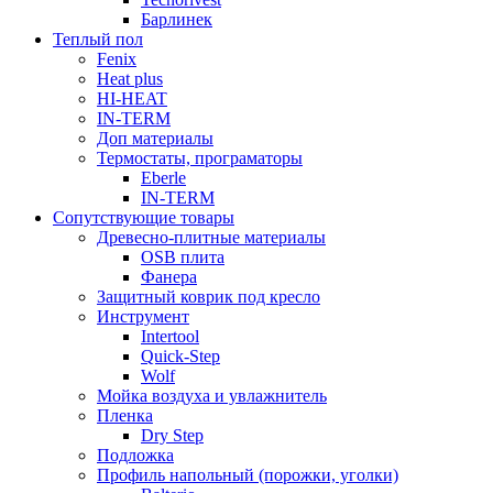
Барлинек
Теплый пол
Fenix
Heat plus
HI-HEAT
IN-TERM
Доп материалы
Термостаты, програматоры
Eberle
IN-TERM
Сопутствующие товары
Древесно-плитные материалы
OSB плита
Фанера
Защитный коврик под кресло
Инструмент
Intertool
Quick-Step
Wolf
Мойка воздуха и увлажнитель
Пленка
Dry Step
Подложка
Профиль напольный (порожки, уголки)