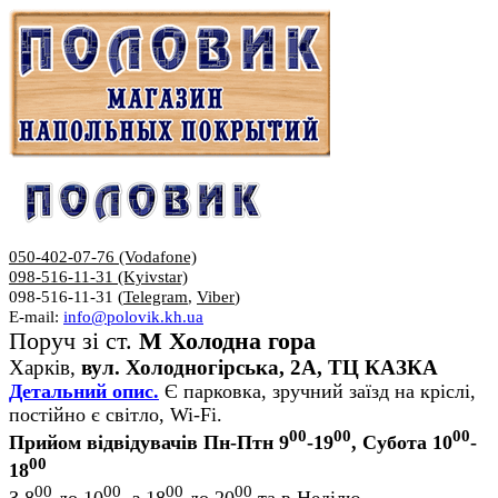
050-402-07-76 (Vodafone)
098-516-11-31 (Kyivstar)
098-516-11-31 (
Telegram
,
Viber
)
E-mail:
info@polovik.kh.ua
Поруч зі ст.
М Холодна гора
Харків,
вул. Холодногірська, 2А, ТЦ КАЗКА
Детальний опис.
Є парковка, зручний заїзд на кріслі,
постійно є світло, Wi-Fi.
00
00
00
Прийом відвідувачів Пн-Птн 9
-19
, Субота 10
-
00
18
00
00
00
00
З 8
до 10
, з 18
до 20
та в Неділю