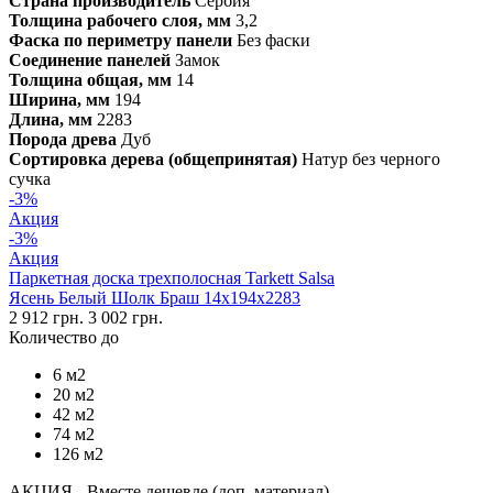
Страна производитель
Сербия
Толщина рабочего слоя, мм
3,2
Фаска по периметру панели
Без фаски
Соединение панелей
Замок
Толщина общая, мм
14
Ширина, мм
194
Длина, мм
2283
Порода древа
Дуб
Сортировка дерева (общепринятая)
Натур без черного
сучка
-3%
Акция
-3%
Акция
Паркетная доска трехполосная Tarkett Salsa
Ясень Белый Шолк Браш 14х194х2283
2 912 грн.
3 002 грн.
Количество до
6 м2
20 м2
42 м2
74 м2
126 м2
АКЦИЯ - Вместе дешевле (доп. материал)