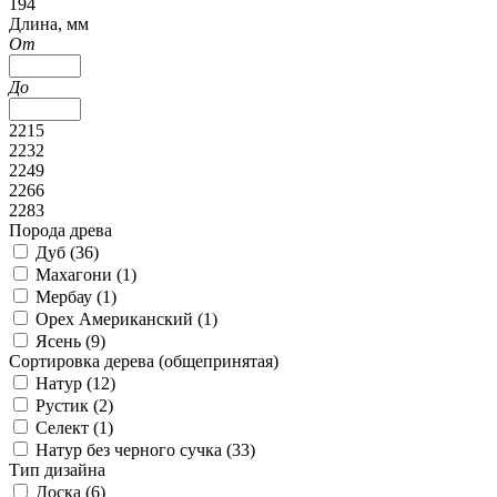
194
Длина, мм
От
До
2215
2232
2249
2266
2283
Порода древа
Дуб (
36
)
Mахагони (
1
)
Мербау (
1
)
Орех Американский (
1
)
Ясень (
9
)
Сортировка дерева (общепринятая)
Натур (
12
)
Рустик (
2
)
Селект (
1
)
Натур без черного сучка (
33
)
Тип дизайна
Доска (
6
)