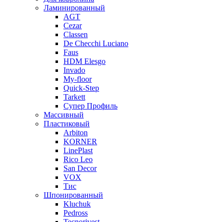
Ламинированный
AGT
Cezar
Classen
De Checchi Luciano
Faus
HDM Elesgo
Invado
My-floor
Quick-Step
Tarkett
Супер Профиль
Массивный
Пластиковый
Arbiton
KORNER
LinePlast
Rico Leo
San Decor
VOX
Тис
Шпонированный
Kluchuk
Pedross
Tecnorivest