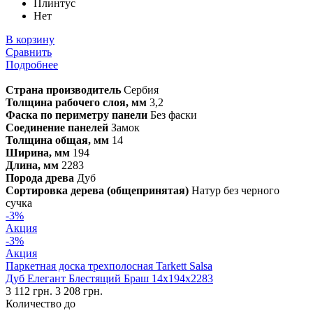
Плинтус
Нет
В корзину
Сравнить
Подробнее
Страна производитель
Сербия
Толщина рабочего слоя, мм
3,2
Фаска по периметру панели
Без фаски
Соединение панелей
Замок
Толщина общая, мм
14
Ширина, мм
194
Длина, мм
2283
Порода древа
Дуб
Сортировка дерева (общепринятая)
Натур без черного
сучка
-3%
Акция
-3%
Акция
Паркетная доска трехполосная Tarkett Salsa
Дуб Елегант Блестящий Браш 14х194х2283
3 112 грн.
3 208 грн.
Количество до