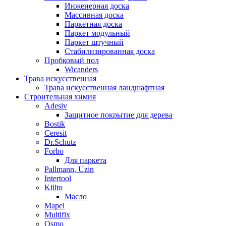
Инженерная доска
Массивная доска
Паркетная доска
Паркет модульный
Паркет штучный
Стабилизированная доска
Пробковый пол
Wicanders
Трава искусственная
Трава искусственная ландшафтная
Строительная химия
Adesiv
Защитное покрытие для дерева
Bostik
Ceresit
Dr.Schutz
Forbo
Для паркета
Pallmann, Uzin
Intertool
Kiilto
Масло
Mapei
Multifix
Osmo