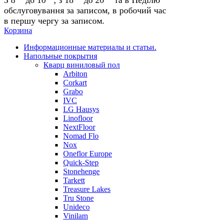
обслуговування за записом, в робочий час
в першу чергу за записом.
Корзина
Информационные материалы и статьи.
Напольные покрытия
Кварц виниловый пол
Arbiton
Corkart
Grabo
IVC
LG Hausys
Linofloor
NextFloor
Nomad Flo
Nox
Oneflor Europe
Quick-Step
Stonehenge
Tarkett
Treasure Lakes
Tru Stone
Unideco
Vinilam