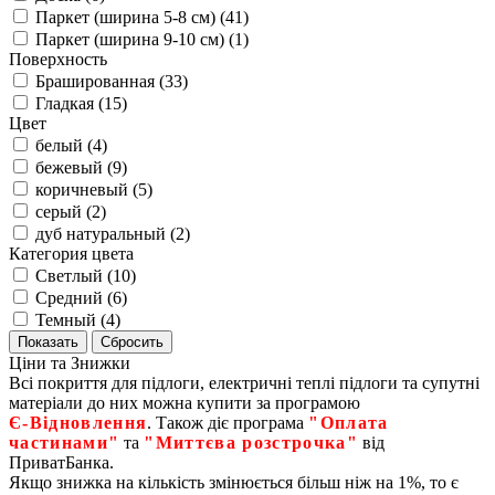
Паркет (ширина 5-8 см) (
41
)
Паркет (ширина 9-10 см) (
1
)
Поверхность
Брашированная (
33
)
Гладкая (
15
)
Цвет
белый (
4
)
бежевый (
9
)
коричневый (
5
)
серый (
2
)
дуб натуральный (
2
)
Категория цвета
Светлый (
10
)
Средний (
6
)
Темный (
4
)
Ціни та Знижки
Всі покриття для підлоги, електричні теплі підлоги та супутні
матеріали до них можна купити за програмою
Є‑Відновлення
. Також діє програма
"Оплата
частинами"
та
"Миттєва розстрочка"
від
ПриватБанка.
Якщо знижка на кількість змінюється більш ніж на 1%, то є