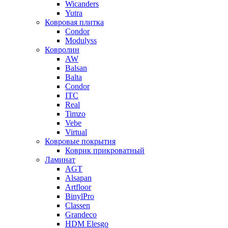
Wicanders
Yutra
Ковровая плитка
Condor
Modulyss
Ковролин
AW
Balsan
Balta
Condor
ITC
Real
Timzo
Vebe
Virtual
Ковровые покрытия
Коврик прикроватный
Ламинат
AGT
Alsapan
Artfloor
BinylPro
Classen
Grandeco
HDM Elesgo