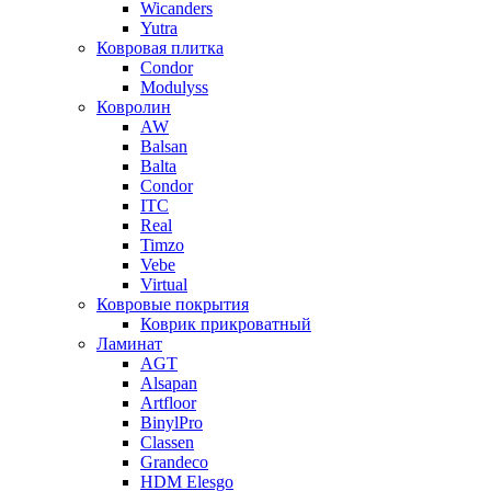
Wicanders
Yutra
Ковровая плитка
Condor
Modulyss
Ковролин
AW
Balsan
Balta
Condor
ITC
Real
Timzo
Vebe
Virtual
Ковровые покрытия
Коврик прикроватный
Ламинат
AGT
Alsapan
Artfloor
BinylPro
Classen
Grandeco
HDM Elesgo