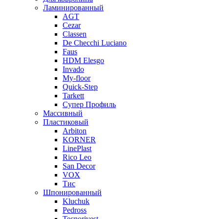
Ламинированный
AGT
Cezar
Classen
De Checchi Luciano
Faus
HDM Elesgo
Invado
My-floor
Quick-Step
Tarkett
Супер Профиль
Массивный
Пластиковый
Arbiton
KORNER
LinePlast
Rico Leo
San Decor
VOX
Тис
Шпонированный
Kluchuk
Pedross
Tecnorivest