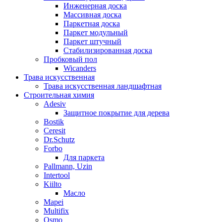
Инженерная доска
Массивная доска
Паркетная доска
Паркет модульный
Паркет штучный
Стабилизированная доска
Пробковый пол
Wicanders
Трава искусственная
Трава искусственная ландшафтная
Строительная химия
Adesiv
Защитное покрытие для дерева
Bostik
Ceresit
Dr.Schutz
Forbo
Для паркета
Pallmann, Uzin
Intertool
Kiilto
Масло
Mapei
Multifix
Osmo