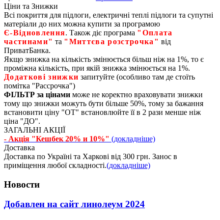
Ціни та Знижки
Всі покриття для підлоги, електричні теплі підлоги та супутні
матеріали до них можна купити за програмою
Є‑Відновлення
. Також діє програма
"Оплата
частинами"
та
"Миттєва розстрочка"
від
ПриватБанка.
Якщо знижка на кількість змінюється більш ніж на 1%, то є
проміжна кількість, при якій знижка змінюється на 1%.
Додаткові знижки
запитуйте (особливо там де стоїть
помітка "Рассрочка")
ФІЛЬТР за цінами
може не коректно враховувати знижки
тому що знижки можуть бути більше 50%, тому за бажання
встановити ціну "ОТ" встановлюйте її в 2 рази менше ніж
ціна "ДО".
ЗАГАЛЬНІ АКЦІЇ
- Акція "Кешбек 20% и 10%"
(докладніше)
Доставка
Доставка по Україні та Харкові від 300 грн. Занос в
приміщення любої складності.
(докладніше)
Новости
Добавлен на сайт линолеум 2024