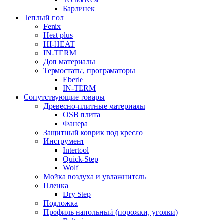
Барлинек
Теплый пол
Fenix
Heat plus
HI-HEAT
IN-TERM
Доп материалы
Термостаты, програматоры
Eberle
IN-TERM
Сопутствующие товары
Древесно-плитные материалы
OSB плита
Фанера
Защитный коврик под кресло
Инструмент
Intertool
Quick-Step
Wolf
Мойка воздуха и увлажнитель
Пленка
Dry Step
Подложка
Профиль напольный (порожки, уголки)