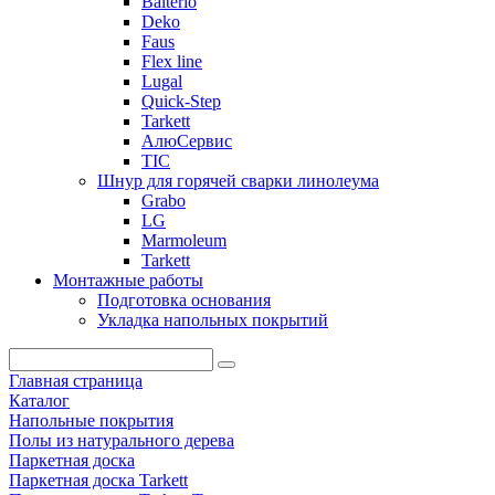
Balterio
Deko
Faus
Flex line
Lugal
Quick-Step
Tarkett
АлюСервис
ТІС
Шнур для горячей сварки линолеума
Grabo
LG
Marmoleum
Tarkett
Монтажные работы
Подготовка основания
Укладка напольных покрытий
Главная страница
Каталог
Напольные покрытия
Полы из натурального дерева
Паркетная доска
Паркетная доска Tarkett