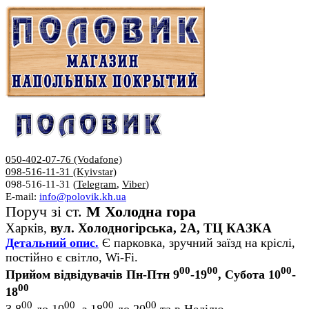
050-402-07-76 (Vodafone)
098-516-11-31 (Kyivstar)
098-516-11-31 (
Telegram
,
Viber
)
E-mail:
info@polovik.kh.ua
Поруч зі ст.
М Холодна гора
Харків,
вул. Холодногірська, 2А, ТЦ КАЗКА
Детальний опис.
Є парковка, зручний заїзд на кріслі,
постійно є світло, Wi-Fi.
00
00
00
Прийом відвідувачів Пн-Птн 9
-19
, Субота 10
-
00
18
00
00
00
00
З 8
до 10
, з 18
до 20
та в Неділю