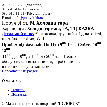
050-402-07-76 (Vodafone)
098-516-11-31 (Kyivstar)
098-516-11-31 (
Telegram
,
Viber
)
E-mail:
info@polovik.kh.ua
Поруч зі ст.
М Холодна гора
Харків,
вул. Холодногірська, 2А, ТЦ КАЗКА
Детальний опис.
Є парковка, зручний заїзд на кріслі,
постійно є світло, Wi-Fi.
00
00
00
Прийом відвідувачів Пн-Птн 9
-19
, Субота 10
-
00
18
00
00
00
00
З 8
до 10
, з 18
до 20
та в Неділю
обслуговування за записом, в робочий час
в першу чергу за записом.
Персональный раздел
О магазине
Новини
Доставка
© Магазин напольных покрытий "ПОЛОВИК"