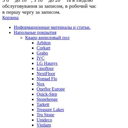
обслуговування за записом, в робочий час
в першу чергу за записом.
Корзина
Информационные материалы и статьи.
Напольные покрытия
Кварц виниловый пол
Arbiton
Corkart
Grabo
IVC
LG Hausys
Linofloor
NextFloor
Nomad Flo
Nox
Oneflor Europe
Quick-Step
Stonehenge
Tarkett
Treasure Lakes
Tru Stone
Unideco
Vinilam