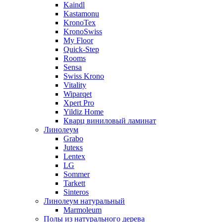
Kaindl
Kastamonu
KronoTex
KronoSwiss
My Floor
Quick-Step
Rooms
Sensa
Swiss Krono
Vitality
Wiparqet
Xpert Pro
Yildiz Home
Кварц виниловый ламинат
Линолеум
Grabo
Juteкs
Lentex
LG
Sommer
Tarkett
Sinteros
Линолеум натуральный
Marmoleum
Полы из натурального дерева