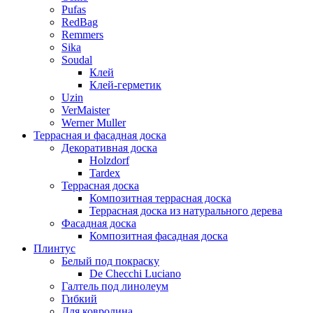
Pufas
RedBag
Remmers
Sika
Soudal
Клей
Клей-герметик
Uzin
VerMaister
Werner Muller
Террасная и фасадная доска
Декоративная доска
Holzdorf
Tardex
Террасная доска
Композитная террасная доска
Террасная доска из натурального дерева
Фасадная доска
Композитная фасадная доска
Плинтус
Белый под покраску
De Checchi Luciano
Галтель под линолеум
Гибкий
Для ковролина