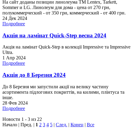
На сайт доданы позиции линолеума ТМ Lentex, Tarkett,
Sommer и LG. Линолеум для дома - цена от 270 грн,
полукоммерческий - от 350 грн, коммерческий - от 400 грн.
24 Дек 2024
Подробнее
Акція на ламінат Quick-Step весна 2024
Акція на ламінат Quick-Step в колекції Impressive та Impressive
Ultra.
1 Апр 2024
Подробнее
Акція до 8 Березня 2024
До 8 Березня ми запустили акції на велику частину
асортимента підлогових покриттів, на килими, плінтуса та
інше.
28 Фев 2024
Подробнее
Новости 1 - 3 из 22
Начало | Пред. |
1
2
3
4
5
|
След.
|
Конец
|
Все