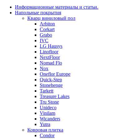
Информационные материалы и статьи.
Напольные покрытия
Кварц виниловый пол
Arbiton
Corkart
Grabo
IVC
LG Hausys
Linofloor
NextFloor
Nomad Flo
Nox
Oneflor Europe
Quick-Step
Stonehenge
Tarkett
Treasure Lakes
Tru Stone
Unideco
Vinilam
Wicanders
Yutra
Ковровая плитка
Condor