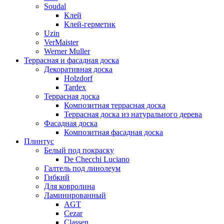
Soudal
Клей
Клей-герметик
Uzin
VerMaister
Werner Muller
Террасная и фасадная доска
Декоративная доска
Holzdorf
Tardex
Террасная доска
Композитная террасная доска
Террасная доска из натурального дерева
Фасадная доска
Композитная фасадная доска
Плинтус
Белый под покраску
De Checchi Luciano
Галтель под линолеум
Гибкий
Для ковролина
Ламинированный
AGT
Cezar
Classen