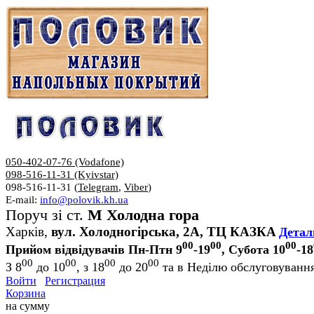
050-402-07-76 (Vodafone)
098-516-11-31 (Kyivstar)
098-516-11-31 (
Telegram
,
Viber
)
E-mail:
info@polovik.kh.ua
Поруч зі ст.
М Холодна гора
Харків,
вул. Холодногірська, 2А, ТЦ КАЗКА
Детал
00
00
00
Прийом відвідувачів Пн-Птн 9
-19
, Субота 10
-18
00
00
00
00
З 8
до 10
, з 18
до 20
та в Неділю обслуговування
Войти
Регистрация
Корзина
на сумму