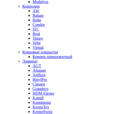
Modulyss
Ковролин
AW
Balsan
Balta
Condor
ITC
Real
Timzo
Vebe
Virtual
Ковровые покрытия
Коврик прикроватный
Ламинат
AGT
Alsapan
Artfloor
BinylPro
Classen
Grandeco
HDM Elesgo
Kaindl
Kastamonu
KronoTex
KronoSwiss