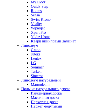
My Floor
Quick-Step
Rooms
Sensa
Swiss Krono
Vitality
Wiparqet
Xpert Pro
Yildiz Home
Кварц виниловый ламинат
Линолеум
Grabo
Juteкs
Lentex
LG
Sommer
Tarkett
Sinteros
Линолеум натуральный
Marmoleum
Полы из натурального дерева
Инженерная доска
Массивная доска
Паркетная доска
Паркет модульный