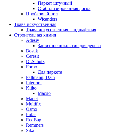
Паркет штучный
Стабилизированная доска
Пробковый пол
Wicanders
Трава искусственная
Трава искусственная ландшафтная
Строительная химия
Adesiv
Защитное покрытие для дерева
Bostik
Ceresit
Dr.Schutz
Forbo
Для паркета
Pallmann, Uzin
Intertool
Kiilto
Масло
Mapei
Multifix
Osmo
Pufas
RedBag
Remmers
Sika