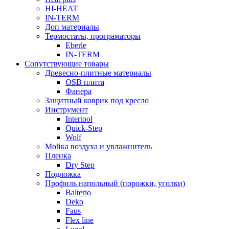
HI-HEAT
IN-TERM
Доп материалы
Термостаты, програматоры
Eberle
IN-TERM
Сопутствующие товары
Древесно-плитные материалы
OSB плита
Фанера
Защитный коврик под кресло
Инструмент
Intertool
Quick-Step
Wolf
Мойка воздуха и увлажнитель
Пленка
Dry Step
Подложка
Профиль напольный (порожки, уголки)
Balterio
Deko
Faus
Flex line