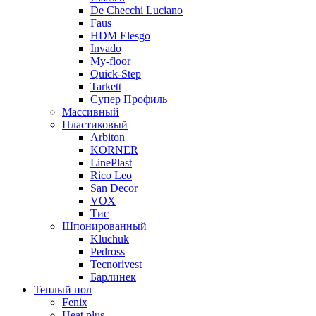
De Checchi Luciano
Faus
HDM Elesgo
Invado
My-floor
Quick-Step
Tarkett
Супер Профиль
Массивный
Пластиковый
Arbiton
KORNER
LinePlast
Rico Leo
San Decor
VOX
Тис
Шпонированный
Kluchuk
Pedross
Tecnorivest
Барлинек
Теплый пол
Fenix
Heat plus