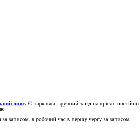
ьний опис.
Є парковка, зручний заїзд на кріслі, постійно 
00
 за записом, в робочий час в першу чергу за записом.