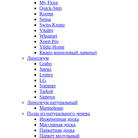
My Floor
Quick-Step
Rooms
Sensa
Swiss Krono
Vitality
Wiparqet
Xpert Pro
Yildiz Home
Кварц виниловый ламинат
Линолеум
Grabo
Juteкs
Lentex
LG
Sommer
Tarkett
Sinteros
Линолеум натуральный
Marmoleum
Полы из натурального дерева
Инженерная доска
Массивная доска
Паркетная доска
Паркет модульный