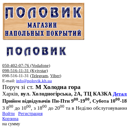
050-402-07-76 (Vodafone)
098-516-11-31 (Kyivstar)
098-516-11-31 (
Telegram
,
Viber
)
E-mail:
info@polovik.kh.ua
Поруч зі ст.
М Холодна гора
Харків,
вул. Холодногірська, 2А, ТЦ КАЗКА
Детал
00
00
00
Прийом відвідувачів Пн-Птн 9
-19
, Субота 10
-18
00
00
00
00
З 8
до 10
, з 18
до 20
та в Неділю обслуговування
Войти
Регистрация
Корзина
на сумму