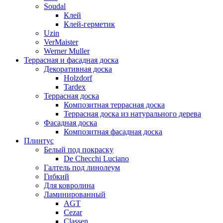
Soudal
Клей
Клей-герметик
Uzin
VerMaister
Werner Muller
Террасная и фасадная доска
Декоративная доска
Holzdorf
Tardex
Террасная доска
Композитная террасная доска
Террасная доска из натурального дерева
Фасадная доска
Композитная фасадная доска
Плинтус
Белый под покраску
De Checchi Luciano
Галтель под линолеум
Гибкий
Для ковролина
Ламинированный
AGT
Cezar
Classen