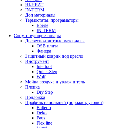
HI-HEAT
IN-TERM
Доп материалы
Термостаты, програматоры
Eberle
IN-TERM
Сопутствующие товары
Древесно-плитные материалы
OSB плита
Фанера
Защитный коврик под кресло
Инструмент
Intertool
Quick-Step
Wolf
Мойка воздуха и увлажнитель
Пленка
Dry Step
Подложка
Профиль напольный (порожки, уголки)
Balterio
Deko
Faus
Flex line