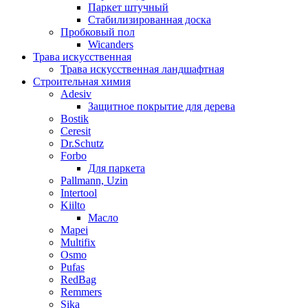
Паркет штучный
Стабилизированная доска
Пробковый пол
Wicanders
Трава искусственная
Трава искусственная ландшафтная
Строительная химия
Adesiv
Защитное покрытие для дерева
Bostik
Ceresit
Dr.Schutz
Forbo
Для паркета
Pallmann, Uzin
Intertool
Kiilto
Масло
Mapei
Multifix
Osmo
Pufas
RedBag
Remmers
Sika