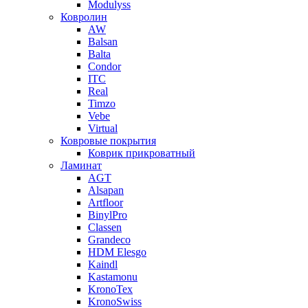
Modulyss
Ковролин
AW
Balsan
Balta
Condor
ITC
Real
Timzo
Vebe
Virtual
Ковровые покрытия
Коврик прикроватный
Ламинат
AGT
Alsapan
Artfloor
BinylPro
Classen
Grandeco
HDM Elesgo
Kaindl
Kastamonu
KronoTex
KronoSwiss