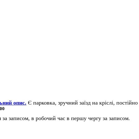
ьний опис.
Є парковка, зручний заїзд на кріслі, постійно 
00
 за записом, в робочий час в першу чергу за записом.