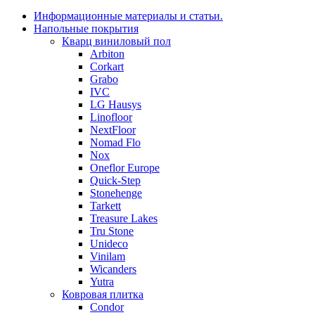
Информационные материалы и статьи.
Напольные покрытия
Кварц виниловый пол
Arbiton
Corkart
Grabo
IVC
LG Hausys
Linofloor
NextFloor
Nomad Flo
Nox
Oneflor Europe
Quick-Step
Stonehenge
Tarkett
Treasure Lakes
Tru Stone
Unideco
Vinilam
Wicanders
Yutra
Ковровая плитка
Condor