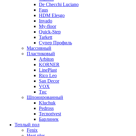
De Checchi Luciano
Faus
HDM Elesgo
Invado
My-floor
Quick-Step
Tarkett
Супер Профиль
Массивный
Пластиковый
Arbiton
KORNER
LinePlast
Rico Leo
San Decor
VOX
Тис
Шпонированный
Kluchuk
Pedross
Tecnorivest
Барлинек
Теплый пол
Fenix
Heat plus