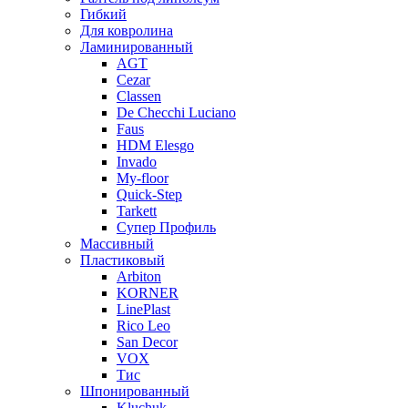
Гибкий
Для ковролина
Ламинированный
AGT
Cezar
Classen
De Checchi Luciano
Faus
HDM Elesgo
Invado
My-floor
Quick-Step
Tarkett
Супер Профиль
Массивный
Пластиковый
Arbiton
KORNER
LinePlast
Rico Leo
San Decor
VOX
Тис
Шпонированный
Kluchuk