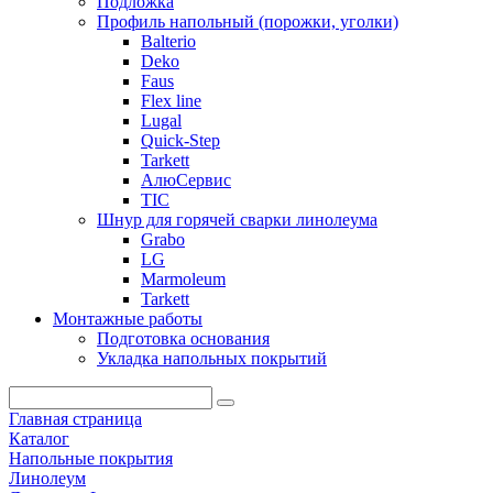
Подложка
Профиль напольный (порожки, уголки)
Balterio
Deko
Faus
Flex line
Lugal
Quick-Step
Tarkett
АлюСервис
ТІС
Шнур для горячей сварки линолеума
Grabo
LG
Marmoleum
Tarkett
Монтажные работы
Подготовка основания
Укладка напольных покрытий
Главная страница
Каталог
Напольные покрытия
Линолеум