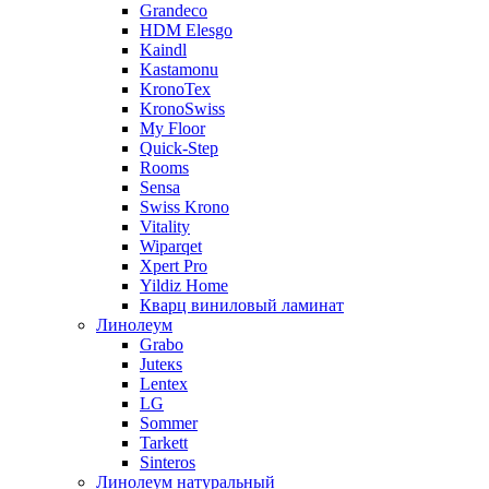
Grandeco
HDM Elesgo
Kaindl
Kastamonu
KronoTex
KronoSwiss
My Floor
Quick-Step
Rooms
Sensa
Swiss Krono
Vitality
Wiparqet
Xpert Pro
Yildiz Home
Кварц виниловый ламинат
Линолеум
Grabo
Juteкs
Lentex
LG
Sommer
Tarkett
Sinteros
Линолеум натуральный