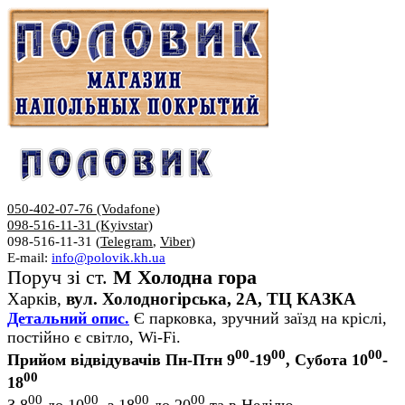
050-402-07-76 (Vodafone)
098-516-11-31 (Kyivstar)
098-516-11-31 (
Telegram
,
Viber
)
E-mail:
info@polovik.kh.ua
Поруч зі ст.
М Холодна гора
Харків,
вул. Холодногірська, 2А, ТЦ КАЗКА
Детальний опис.
Є парковка, зручний заїзд на кріслі,
постійно є світло, Wi-Fi.
00
00
00
Прийом відвідувачів Пн-Птн 9
-19
, Субота 10
-
00
18
00
00
00
00
З 8
до 10
, з 18
до 20
та в Неділю