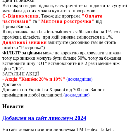
Ціни та Знижки
Всі покриття для підлоги, електричні теплі підлоги та супутні
матеріали до них можна купити за програмою
Є‑Відновлення
. Також діє програма
"Оплата
частинами"
та
"Миттєва розстрочка"
від
ПриватБанка.
Якщо знижка на кількість змінюється більш ніж на 1%, то є
проміжна кількість, при якій знижка змінюється на 1%.
Додаткові знижки
запитуйте (особливо там де стоїть
помітка "Рассрочка")
ФІЛЬТР за цінами
може не коректно враховувати знижки
тому що знижки можуть бути більше 50%, тому за бажання
встановити ціну "ОТ" встановлюйте її в 2 рази менше ніж
ціна "ДО".
ЗАГАЛЬНІ АКЦІЇ
- Акція "Кешбек 20% и 10%"
(докладніше)
Доставка
Доставка по Україні та Харкові від 300 грн. Занос в
приміщення любої складності.
(докладніше)
Новости
Добавлен на сайт линолеум 2024
На сайт доданы позиции линолеума ТМ Lentex, Tarkett,