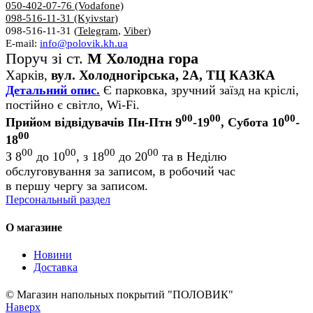
050-402-07-76 (Vodafone)
098-516-11-31 (Kyivstar)
098-516-11-31 (
Telegram
,
Viber
)
E-mail:
info@polovik.kh.ua
Поруч зі ст.
М Холодна гора
Харків,
вул. Холодногірська, 2А, ТЦ КАЗКА
Детальний опис.
Є парковка, зручний заїзд на кріслі,
постійно є світло, Wi-Fi.
00
00
00
Прийом відвідувачів Пн-Птн 9
-19
, Субота 10
-
00
18
00
00
00
00
З 8
до 10
, з 18
до 20
та в Неділю
обслуговування за записом, в робочий час
в першу чергу за записом.
Персональный раздел
О магазине
Новини
Доставка
© Магазин напольных покрытий "ПОЛОВИК"
Наверх