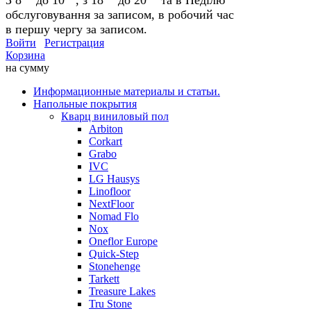
обслуговування за записом, в робочий час
в першу чергу за записом.
Войти
Регистрация
Корзина
на сумму
Информационные материалы и статьи.
Напольные покрытия
Кварц виниловый пол
Arbiton
Corkart
Grabo
IVC
LG Hausys
Linofloor
NextFloor
Nomad Flo
Nox
Oneflor Europe
Quick-Step
Stonehenge
Tarkett
Treasure Lakes
Tru Stone