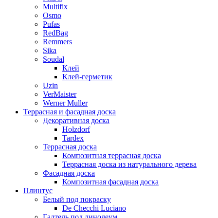
Multifix
Osmo
Pufas
RedBag
Remmers
Sika
Soudal
Клей
Клей-герметик
Uzin
VerMaister
Werner Muller
Террасная и фасадная доска
Декоративная доска
Holzdorf
Tardex
Террасная доска
Композитная террасная доска
Террасная доска из натурального дерева
Фасадная доска
Композитная фасадная доска
Плинтус
Белый под покраску
De Checchi Luciano
Галтель под линолеум