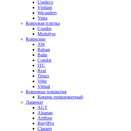
Unideco
Vinilam
Wicanders
Yutra
Ковровая плитка
Condor
Modulyss
Ковролин
AW
Balsan
Balta
Condor
ITC
Real
Timzo
Vebe
Virtual
Ковровые покрытия
Коврик прикроватный
Ламинат
AGT
Alsapan
Artfloor
BinylPro
Classen