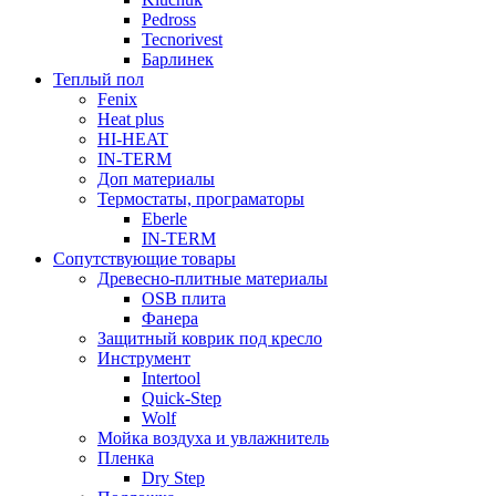
Pedross
Tecnorivest
Барлинек
Теплый пол
Fenix
Heat plus
HI-HEAT
IN-TERM
Доп материалы
Термостаты, програматоры
Eberle
IN-TERM
Сопутствующие товары
Древесно-плитные материалы
OSB плита
Фанера
Защитный коврик под кресло
Инструмент
Intertool
Quick-Step
Wolf
Мойка воздуха и увлажнитель
Пленка
Dry Step