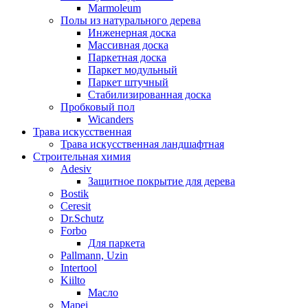
Marmoleum
Полы из натурального дерева
Инженерная доска
Массивная доска
Паркетная доска
Паркет модульный
Паркет штучный
Стабилизированная доска
Пробковый пол
Wicanders
Трава искусственная
Трава искусственная ландшафтная
Строительная химия
Adesiv
Защитное покрытие для дерева
Bostik
Ceresit
Dr.Schutz
Forbo
Для паркета
Pallmann, Uzin
Intertool
Kiilto
Масло
Mapei