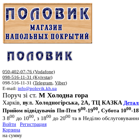
050-402-07-76 (Vodafone)
098-516-11-31 (Kyivstar)
098-516-11-31 (
Telegram
,
Viber
)
E-mail:
info@polovik.kh.ua
Поруч зі ст.
М Холодна гора
Харків,
вул. Холодногірська, 2А, ТЦ КАЗКА
Детал
00
00
00
Прийом відвідувачів Пн-Птн 9
-19
, Субота 10
-18
00
00
00
00
З 8
до 10
, з 18
до 20
та в Неділю обслуговування
Войти
Регистрация
Корзина
на сумму