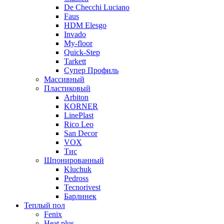
De Checchi Luciano
Faus
HDM Elesgo
Invado
My-floor
Quick-Step
Tarkett
Супер Профиль
Массивный
Пластиковый
Arbiton
KORNER
LinePlast
Rico Leo
San Decor
VOX
Тис
Шпонированный
Kluchuk
Pedross
Tecnorivest
Барлинек
Теплый пол
Fenix
Heat plus