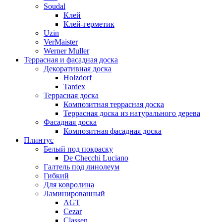
Soudal
Клей
Клей-герметик
Uzin
VerMaister
Werner Muller
Террасная и фасадная доска
Декоративная доска
Holzdorf
Tardex
Террасная доска
Композитная террасная доска
Террасная доска из натурального дерева
Фасадная доска
Композитная фасадная доска
Плинтус
Белый под покраску
De Checchi Luciano
Галтель под линолеум
Гибкий
Для ковролина
Ламинированный
AGT
Cezar
Classen