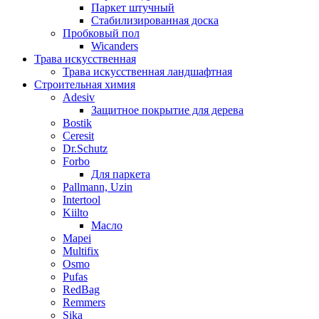
Паркет штучный
Стабилизированная доска
Пробковый пол
Wicanders
Трава искусственная
Трава искусственная ландшафтная
Строительная химия
Adesiv
Защитное покрытие для дерева
Bostik
Ceresit
Dr.Schutz
Forbo
Для паркета
Pallmann, Uzin
Intertool
Kiilto
Масло
Mapei
Multifix
Osmo
Pufas
RedBag
Remmers
Sika