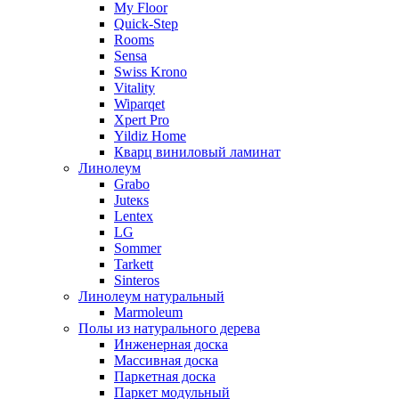
My Floor
Quick-Step
Rooms
Sensa
Swiss Krono
Vitality
Wiparqet
Xpert Pro
Yildiz Home
Кварц виниловый ламинат
Линолеум
Grabo
Juteкs
Lentex
LG
Sommer
Tarkett
Sinteros
Линолеум натуральный
Marmoleum
Полы из натурального дерева
Инженерная доска
Массивная доска
Паркетная доска
Паркет модульный