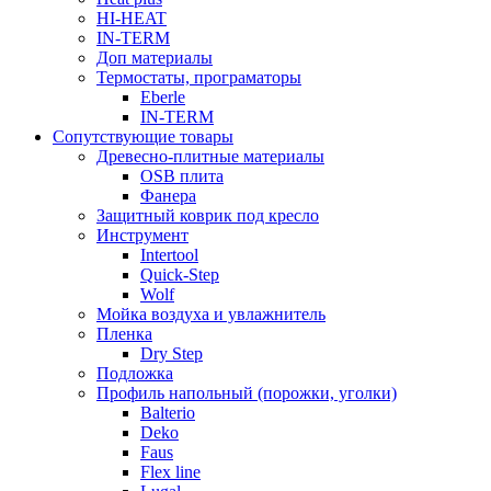
HI-HEAT
IN-TERM
Доп материалы
Термостаты, програматоры
Eberle
IN-TERM
Сопутствующие товары
Древесно-плитные материалы
OSB плита
Фанера
Защитный коврик под кресло
Инструмент
Intertool
Quick-Step
Wolf
Мойка воздуха и увлажнитель
Пленка
Dry Step
Подложка
Профиль напольный (порожки, уголки)
Balterio
Deko
Faus
Flex line