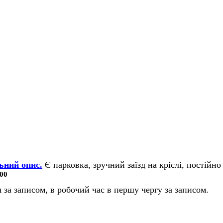
ьний опис.
Є парковка, зручний заїзд на кріслі, постійно 
00
 за записом, в робочий час в першу чергу за записом.