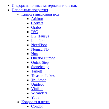
Информационные материалы и статьи.
Напольные покрытия
Кварц виниловый пол
Arbiton
Corkart
Grabo
IVC
LG Hausys
Linofloor
NextFloor
Nomad Flo
Nox
Oneflor Europe
Quick-Step
Stonehenge
Tarkett
Treasure Lakes
Tru Stone
Unideco
Vinilam
Wicanders
Yutra
Ковровая плитка
Condor