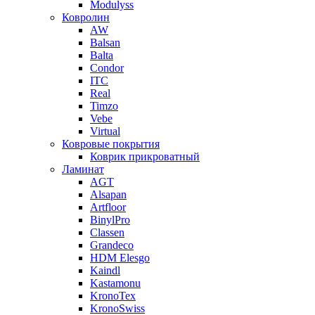
Modulyss
Ковролин
AW
Balsan
Balta
Condor
ITC
Real
Timzo
Vebe
Virtual
Ковровые покрытия
Коврик прикроватный
Ламинат
AGT
Alsapan
Artfloor
BinylPro
Classen
Grandeco
HDM Elesgo
Kaindl
Kastamonu
KronoTex
KronoSwiss