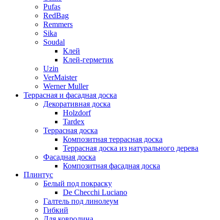
Pufas
RedBag
Remmers
Sika
Soudal
Клей
Клей-герметик
Uzin
VerMaister
Werner Muller
Террасная и фасадная доска
Декоративная доска
Holzdorf
Tardex
Террасная доска
Композитная террасная доска
Террасная доска из натурального дерева
Фасадная доска
Композитная фасадная доска
Плинтус
Белый под покраску
De Checchi Luciano
Галтель под линолеум
Гибкий
Для ковролина