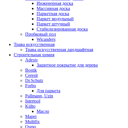
Инженерная доска
Массивная доска
Паркетная доска
Паркет модульный
Паркет штучный
Стабилизированная доска
Пробковый пол
Wicanders
Трава искусственная
Трава искусственная ландшафтная
Строительная химия
Adesiv
Защитное покрытие для дерева
Bostik
Ceresit
Dr.Schutz
Forbo
Для паркета
Pallmann, Uzin
Intertool
Kiilto
Масло
Mapei
Multifix
Osmo