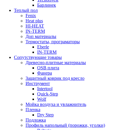
Барлинек
Теплый пол
Fenix
Heat plus
HI-HEAT
IN-TERM
Доп материалы
Термостаты, програматоры
Eberle
IN-TERM
Сопутствующие товары
Древесно-плитные материалы
OSB плита
Фанера
Защитный коврик под кресло
Инструмент
Intertool
Quick-Step
Wolf
Мойка воздуха и увлажнитель
Пленка
Dry Step
Подложка
Профиль напольный (порожки, уголки)