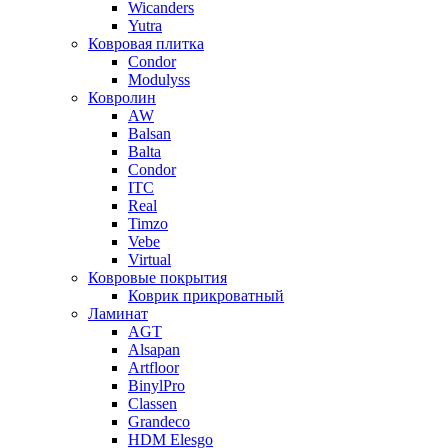
Wicanders
Yutra
Ковровая плитка
Condor
Modulyss
Ковролин
AW
Balsan
Balta
Condor
ITC
Real
Timzo
Vebe
Virtual
Ковровые покрытия
Коврик прикроватный
Ламинат
AGT
Alsapan
Artfloor
BinylPro
Classen
Grandeco
HDM Elesgo