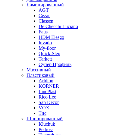
Ламинированный
AGT
Cezar
Classen
De Checchi Luciano
Faus
HDM Elesgo
Invado
My-floor
Quick-Step
Tarkett
Супер Профиль
Массивный
Пластиковый
Arbiton
KORNER
LinePlast
Rico Leo
San Decor
VOX
Тис
Шпонированный
Kluchuk
Pedross
Tecnorivest