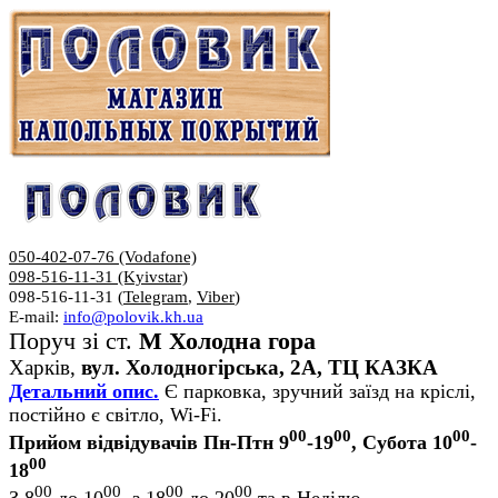
050-402-07-76 (Vodafone)
098-516-11-31 (Kyivstar)
098-516-11-31 (
Telegram
,
Viber
)
E-mail:
info@polovik.kh.ua
Поруч зі ст.
М Холодна гора
Харків,
вул. Холодногірська, 2А, ТЦ КАЗКА
Детальний опис.
Є парковка, зручний заїзд на кріслі,
постійно є світло, Wi-Fi.
00
00
00
Прийом відвідувачів Пн-Птн 9
-19
, Субота 10
-
00
18
00
00
00
00
З 8
до 10
, з 18
до 20
та в Неділю