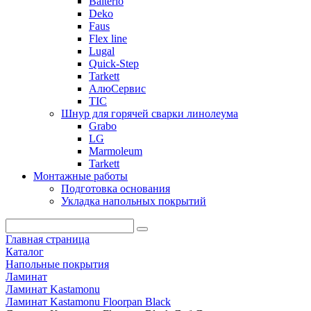
Balterio
Deko
Faus
Flex line
Lugal
Quick-Step
Tarkett
АлюСервис
ТІС
Шнур для горячей сварки линолеума
Grabo
LG
Marmoleum
Tarkett
Монтажные работы
Подготовка основания
Укладка напольных покрытий
Главная страница
Каталог
Напольные покрытия
Ламинат
Ламинат Kastamonu
Ламинат Kastamonu Floorpan Black