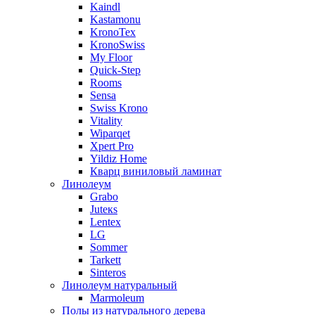
Kaindl
Kastamonu
KronoTex
KronoSwiss
My Floor
Quick-Step
Rooms
Sensa
Swiss Krono
Vitality
Wiparqet
Xpert Pro
Yildiz Home
Кварц виниловый ламинат
Линолеум
Grabo
Juteкs
Lentex
LG
Sommer
Tarkett
Sinteros
Линолеум натуральный
Marmoleum
Полы из натурального дерева