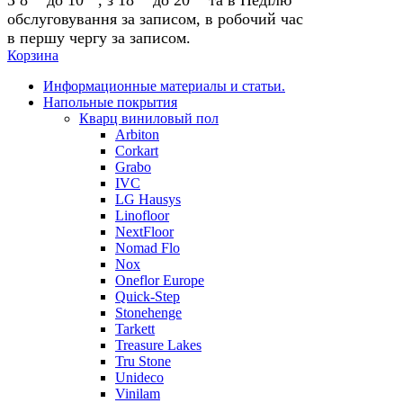
обслуговування за записом, в робочий час
в першу чергу за записом.
Корзина
Информационные материалы и статьи.
Напольные покрытия
Кварц виниловый пол
Arbiton
Corkart
Grabo
IVC
LG Hausys
Linofloor
NextFloor
Nomad Flo
Nox
Oneflor Europe
Quick-Step
Stonehenge
Tarkett
Treasure Lakes
Tru Stone
Unideco
Vinilam