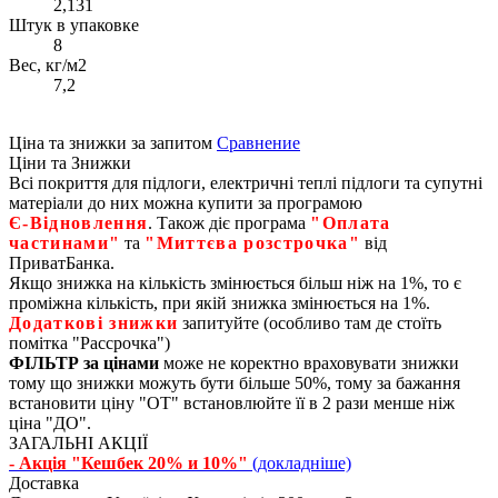
2,131
Штук в упаковке
8
Вес, кг/м2
7,2
Ціна та знижки за запитом
Сравнение
Ціни та Знижки
Всі покриття для підлоги, електричні теплі підлоги та супутні
матеріали до них можна купити за програмою
Є‑Відновлення
. Також діє програма
"Оплата
частинами"
та
"Миттєва розстрочка"
від
ПриватБанка.
Якщо знижка на кількість змінюється більш ніж на 1%, то є
проміжна кількість, при якій знижка змінюється на 1%.
Додаткові знижки
запитуйте (особливо там де стоїть
помітка "Рассрочка")
ФІЛЬТР за цінами
може не коректно враховувати знижки
тому що знижки можуть бути більше 50%, тому за бажання
встановити ціну "ОТ" встановлюйте її в 2 рази менше ніж
ціна "ДО".
ЗАГАЛЬНІ АКЦІЇ
- Акція "Кешбек 20% и 10%"
(докладніше)
Доставка