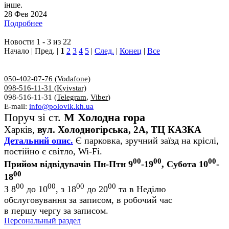
інше.
28 Фев 2024
Подробнее
Новости 1 - 3 из 22
Начало | Пред. |
1
2
3
4
5
|
След.
|
Конец
|
Все
050-402-07-76 (Vodafone)
098-516-11-31 (Kyivstar)
098-516-11-31 (
Telegram
,
Viber
)
E-mail:
info@polovik.kh.ua
Поруч зі ст.
М Холодна гора
Харків,
вул. Холодногірська, 2А, ТЦ КАЗКА
Детальний опис.
Є парковка, зручний заїзд на кріслі,
постійно є світло, Wi-Fi.
00
00
00
Прийом відвідувачів Пн-Птн 9
-19
, Субота 10
-
00
18
00
00
00
00
З 8
до 10
, з 18
до 20
та в Неділю
обслуговування за записом, в робочий час
в першу чергу за записом.
Персональный раздел