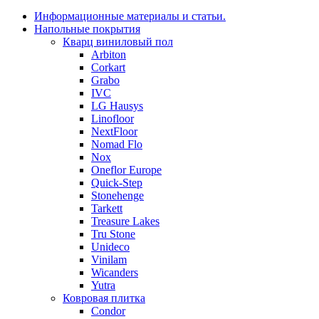
Информационные материалы и статьи.
Напольные покрытия
Кварц виниловый пол
Arbiton
Corkart
Grabo
IVC
LG Hausys
Linofloor
NextFloor
Nomad Flo
Nox
Oneflor Europe
Quick-Step
Stonehenge
Tarkett
Treasure Lakes
Tru Stone
Unideco
Vinilam
Wicanders
Yutra
Ковровая плитка
Condor