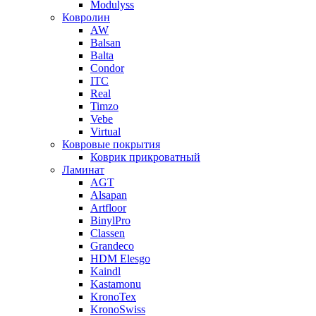
Modulyss
Ковролин
AW
Balsan
Balta
Condor
ITC
Real
Timzo
Vebe
Virtual
Ковровые покрытия
Коврик прикроватный
Ламинат
AGT
Alsapan
Artfloor
BinylPro
Classen
Grandeco
HDM Elesgo
Kaindl
Kastamonu
KronoTex
KronoSwiss