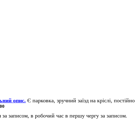
ьний опис.
Є парковка, зручний заїзд на кріслі, постійно 
00
 за записом, в робочий час в першу чергу за записом.