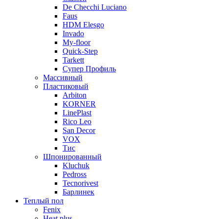
De Checchi Luciano
Faus
HDM Elesgo
Invado
My-floor
Quick-Step
Tarkett
Супер Профиль
Массивный
Пластиковый
Arbiton
KORNER
LinePlast
Rico Leo
San Decor
VOX
Тис
Шпонированный
Kluchuk
Pedross
Tecnorivest
Барлинек
Теплый пол
Fenix
Heat plus