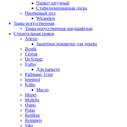
Паркет штучный
Стабилизированная доска
Пробковый пол
Wicanders
Трава искусственная
Трава искусственная ландшафтная
Строительная химия
Adesiv
Защитное покрытие для дерева
Bostik
Ceresit
Dr.Schutz
Forbo
Для паркета
Pallmann, Uzin
Intertool
Kiilto
Масло
Mapei
Multifix
Osmo
Pufas
RedBag
Remmers
Sika