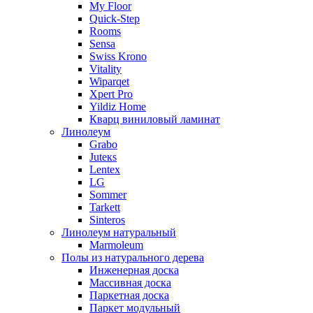
My Floor
Quick-Step
Rooms
Sensa
Swiss Krono
Vitality
Wiparqet
Xpert Pro
Yildiz Home
Кварц виниловый ламинат
Линолеум
Grabo
Juteкs
Lentex
LG
Sommer
Tarkett
Sinteros
Линолеум натуральный
Marmoleum
Полы из натурального дерева
Инженерная доска
Массивная доска
Паркетная доска
Паркет модульный