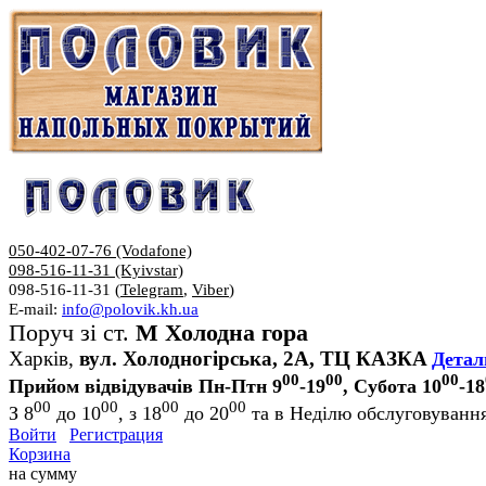
050-402-07-76 (Vodafone)
098-516-11-31 (Kyivstar)
098-516-11-31 (
Telegram
,
Viber
)
E-mail:
info@polovik.kh.ua
Поруч зі ст.
М Холодна гора
Харків,
вул. Холодногірська, 2А, ТЦ КАЗКА
Детал
00
00
00
Прийом відвідувачів Пн-Птн 9
-19
, Субота 10
-18
00
00
00
00
З 8
до 10
, з 18
до 20
та в Неділю обслуговування
Войти
Регистрация
Корзина
на сумму