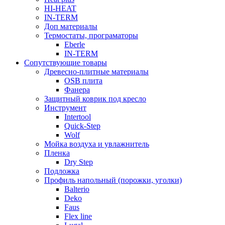
HI-HEAT
IN-TERM
Доп материалы
Термостаты, програматоры
Eberle
IN-TERM
Сопутствующие товары
Древесно-плитные материалы
OSB плита
Фанера
Защитный коврик под кресло
Инструмент
Intertool
Quick-Step
Wolf
Мойка воздуха и увлажнитель
Пленка
Dry Step
Подложка
Профиль напольный (порожки, уголки)
Balterio
Deko
Faus
Flex line