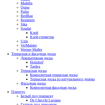
Multifix
Osmo
Pufas
RedBag
Remmers
Sika
Soudal
Клей
Клей-герметик
Uzin
VerMaister
Werner Muller
Террасная и фасадная доска
Декоративная доска
Holzdorf
Tardex
Террасная доска
Композитная террасная доска
Террасная доска из натурального дерева
Фасадная доска
Композитная фасадная доска
Плинтус
Белый под покраску
De Checchi Luciano
Галтель под линолеум