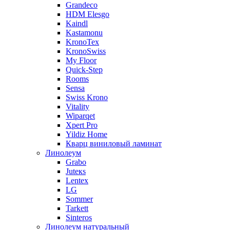
Grandeco
HDM Elesgo
Kaindl
Kastamonu
KronoTex
KronoSwiss
My Floor
Quick-Step
Rooms
Sensa
Swiss Krono
Vitality
Wiparqet
Xpert Pro
Yildiz Home
Кварц виниловый ламинат
Линолеум
Grabo
Juteкs
Lentex
LG
Sommer
Tarkett
Sinteros
Линолеум натуральный