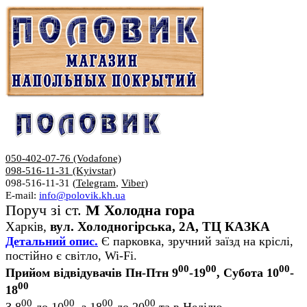
050-402-07-76 (Vodafone)
098-516-11-31 (Kyivstar)
098-516-11-31 (
Telegram
,
Viber
)
E-mail:
info@polovik.kh.ua
Поруч зі ст.
М Холодна гора
Харків,
вул. Холодногірська, 2А, ТЦ КАЗКА
Детальний опис.
Є парковка, зручний заїзд на кріслі,
постійно є світло, Wi-Fi.
00
00
00
Прийом відвідувачів Пн-Птн 9
-19
, Субота 10
-
00
18
00
00
00
00
З 8
до 10
, з 18
до 20
та в Неділю