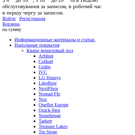
обслуговування за записом, в робочий час
в першу чергу за записом.
Войти
Регистрация
Корзина
на сумму
Информационные материалы и статьи.
Напольные покрытия
Кварц виниловый пол
Arbiton
Corkart
Grabo
IVC
LG Hausys
Linofloor
NextFloor
Nomad Flo
Nox
Oneflor Europe
Quick-Step
Stonehenge
Tarkett
Treasure Lakes
Tru Stone