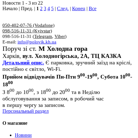
Новости 1 - 3 из 22
Начало | Пред. |
1
2
3
4
5
|
След.
|
Конец
|
Все
050-402-07-76 (Vodafone)
098-516-11-31 (Kyivstar)
098-516-11-31 (
Telegram
,
Viber
)
E-mail:
info@polovik.kh.ua
Поруч зі ст.
М Холодна гора
Харків,
вул. Холодногірська, 2А, ТЦ КАЗКА
Детальний опис.
Є парковка, зручний заїзд на кріслі,
постійно є світло, Wi-Fi.
00
00
00
Прийом відвідувачів Пн-Птн 9
-19
, Субота 10
-
00
18
00
00
00
00
З 8
до 10
, з 18
до 20
та в Неділю
обслуговування за записом, в робочий час
в першу чергу за записом.
Персональный раздел
О магазине
Новини