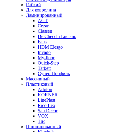
Гибкий
Для ковролина
Ламинированный
AGT
Cezar
Classen
De Checchi Luciano
Faus
HDM Elesgo
Invado
My-floor
Quick-Step
Tarkett
Супер Профиль
Массивный
Пластиковый
Arbiton
KORNER
LinePlast
Rico Leo
San Decor
VOX
Тис
Шпонированный
Kluchuk