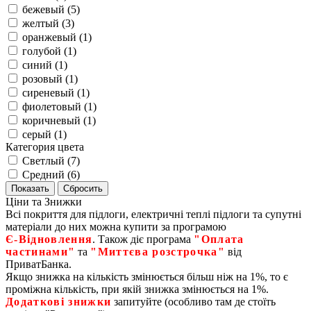
бежевый (
5
)
желтый (
3
)
оранжевый (
1
)
голубой (
1
)
синий (
1
)
розовый (
1
)
сиреневый (
1
)
фиолетовый (
1
)
коричневый (
1
)
серый (
1
)
Категория цвета
Светлый (
7
)
Средний (
6
)
Ціни та Знижки
Всі покриття для підлоги, електричні теплі підлоги та супутні
матеріали до них можна купити за програмою
Є‑Відновлення
. Також діє програма
"Оплата
частинами"
та
"Миттєва розстрочка"
від
ПриватБанка.
Якщо знижка на кількість змінюється більш ніж на 1%, то є
проміжна кількість, при якій знижка змінюється на 1%.
Додаткові знижки
запитуйте (особливо там де стоїть