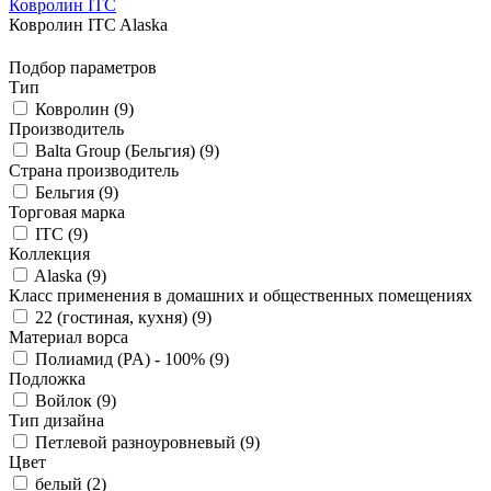
Ковролин ITC
Ковролин ITC Alaska
Подбор параметров
Тип
Ковролин (
9
)
Производитель
Balta Group (Бельгия) (
9
)
Страна производитель
Бельгия (
9
)
Торговая марка
ITC (
9
)
Коллекция
Alaska (
9
)
Класс применения в домашних и общественных помещениях
22 (гостиная, кухня) (
9
)
Материал ворса
Полиамид (PA) - 100% (
9
)
Подложка
Войлок (
9
)
Тип дизайна
Петлевой разноуровневый (
9
)
Цвет
белый (
2
)