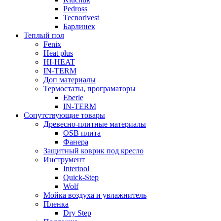
Pedross
Tecnorivest
Барлинек
Теплый пол
Fenix
Heat plus
HI-HEAT
IN-TERM
Доп материалы
Термостаты, програматоры
Eberle
IN-TERM
Сопутствующие товары
Древесно-плитные материалы
OSB плита
Фанера
Защитный коврик под кресло
Инструмент
Intertool
Quick-Step
Wolf
Мойка воздуха и увлажнитель
Пленка
Dry Step