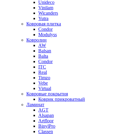
Unideco
Vinilam
Wicanders
Yutra
Ковровая плитка
Condor
Modulyss
Ковролин
AW
Balsan
Balta
Condor
ITC
Real
Timzo
Vebe
Virtual
Ковровые покрытия
Коврик прикроватный
Ламинат
AGT
Alsapan
Artfloor
BinylPro
Classen