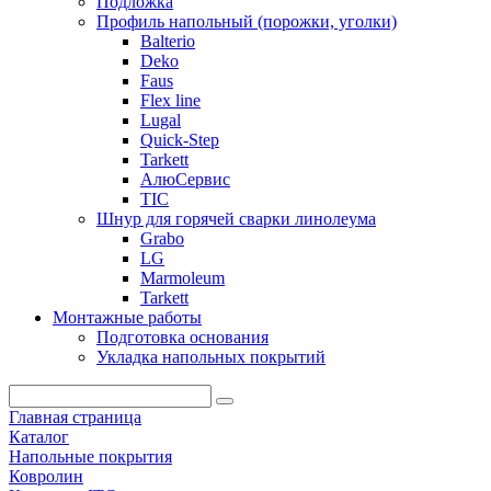
Подложка
Профиль напольный (порожки, уголки)
Balterio
Deko
Faus
Flex line
Lugal
Quick-Step
Tarkett
АлюСервис
ТІС
Шнур для горячей сварки линолеума
Grabo
LG
Marmoleum
Tarkett
Монтажные работы
Подготовка основания
Укладка напольных покрытий
Главная страница
Каталог
Напольные покрытия
Ковролин