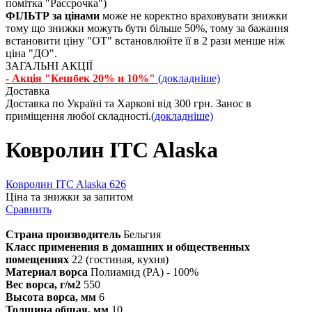
помітка "Рассрочка")
ФІЛЬТР за цінами
може не коректно враховувати знижки
тому що знижки можуть бути більше 50%, тому за бажання
встановити ціну "ОТ" встановлюйте її в 2 рази менше ніж
ціна "ДО".
ЗАГАЛЬНІ АКЦІЇ
- Акція "Кешбек 20% и 10%"
(докладніше)
Доставка
Доставка по Україні та Харкові від 300 грн. Занос в
приміщення любої складності.
(докладніше)
Ковролин ITC Alaska
Ковролин ITC Alaska 626
Ціна та знижки за запитом
Сравнить
Страна производитель
Бельгия
Класс применения в домашних и общественных
помещениях
22 (гостиная, кухня)
Материал ворса
Полиамид (PA) - 100%
Вес ворса, г/м2
550
Высота ворса, мм
6
Толщина общая, мм
10