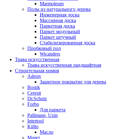
Marmoleum
Полы из натурального дерева
Инженерная доска
Массивная доска
Паркетная доска
Паркет модульный
Паркет штучный
Стабилизированная доска
Пробковый пол
Wicanders
Трава искусственная
Трава искусственная ландшафтная
Строительная химия
Adesiv
Защитное покрытие для дерева
Bostik
Ceresit
Dr.Schutz
Forbo
Для паркета
Pallmann, Uzin
Intertool
Kiilto
Масло
Mapei