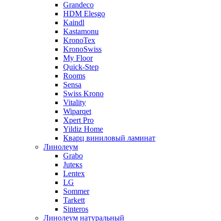
Grandeco
HDM Elesgo
Kaindl
Kastamonu
KronoTex
KronoSwiss
My Floor
Quick-Step
Rooms
Sensa
Swiss Krono
Vitality
Wiparqet
Xpert Pro
Yildiz Home
Кварц виниловый ламинат
Линолеум
Grabo
Juteкs
Lentex
LG
Sommer
Tarkett
Sinteros
Линолеум натуральный