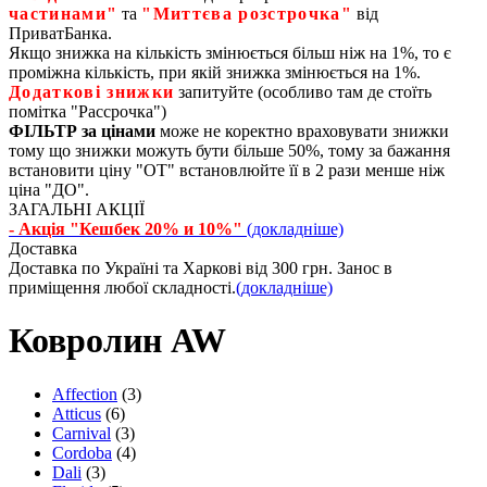
частинами"
та
"Миттєва розстрочка"
від
ПриватБанка.
Якщо знижка на кількість змінюється більш ніж на 1%, то є
проміжна кількість, при якій знижка змінюється на 1%.
Додаткові знижки
запитуйте (особливо там де стоїть
помітка "Рассрочка")
ФІЛЬТР за цінами
може не коректно враховувати знижки
тому що знижки можуть бути більше 50%, тому за бажання
встановити ціну "ОТ" встановлюйте її в 2 рази менше ніж
ціна "ДО".
ЗАГАЛЬНІ АКЦІЇ
- Акція "Кешбек 20% и 10%"
(докладніше)
Доставка
Доставка по Україні та Харкові від 300 грн. Занос в
приміщення любої складності.
(докладніше)
Ковролин AW
Affection
(3)
Atticus
(6)
Carnival
(3)
Cordoba
(4)
Dali
(3)