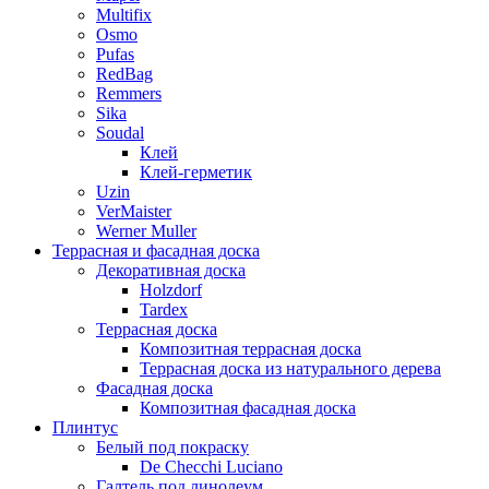
Multifix
Osmo
Pufas
RedBag
Remmers
Sika
Soudal
Клей
Клей-герметик
Uzin
VerMaister
Werner Muller
Террасная и фасадная доска
Декоративная доска
Holzdorf
Tardex
Террасная доска
Композитная террасная доска
Террасная доска из натурального дерева
Фасадная доска
Композитная фасадная доска
Плинтус
Белый под покраску
De Checchi Luciano
Галтель под линолеум