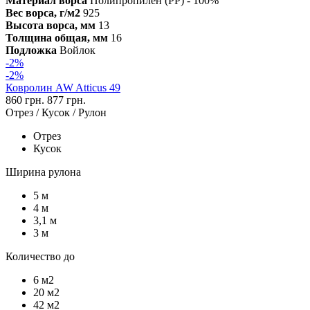
Материал ворса
Полипропилен (PP) - 100%
Вес ворса, г/м2
925
Высота ворса, мм
13
Толщина общая, мм
16
Подложка
Войлок
-2%
-2%
Ковролин AW Atticus 49
860 грн.
877 грн.
Отрез / Кусок / Рулон
Отрез
Кусок
Ширина рулона
5 м
4 м
3,1 м
3 м
Количество до
6 м2
20 м2
42 м2