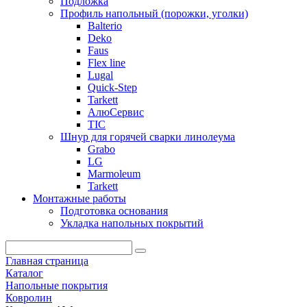
Подложка
Профиль напольный (порожки, уголки)
Balterio
Deko
Faus
Flex line
Lugal
Quick-Step
Tarkett
АлюСервис
ТІС
Шнур для горячей сварки линолеума
Grabo
LG
Marmoleum
Tarkett
Монтажные работы
Подготовка основания
Укладка напольных покрытий
Главная страница
Каталог
Напольные покрытия
Ковролин