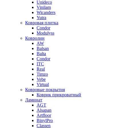
Unideco
Vinilam
Wicanders
Yutra
Ковровая плитка
Condor
Modulyss
Ковролин
AW
Balsan
Balta
Condor
ITC
Real
Timzo
Vebe
Virtual
Ковровые покрытия
Коврик прикроватный
Ламинат
AGT
Alsapan
Artfloor
BinylPro
Classen