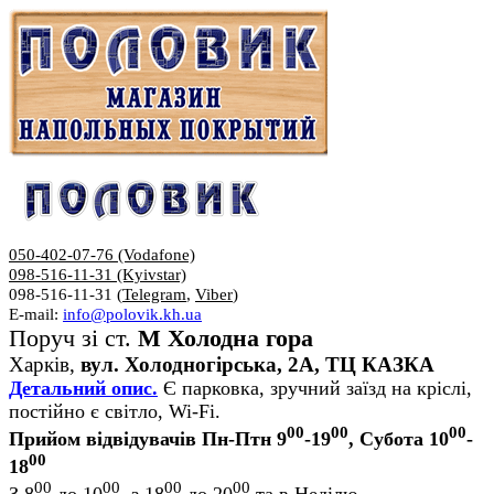
050-402-07-76 (Vodafone)
098-516-11-31 (Kyivstar)
098-516-11-31 (
Telegram
,
Viber
)
E-mail:
info@polovik.kh.ua
Поруч зі ст.
М Холодна гора
Харків,
вул. Холодногірська, 2А, ТЦ КАЗКА
Детальний опис.
Є парковка, зручний заїзд на кріслі,
постійно є світло, Wi-Fi.
00
00
00
Прийом відвідувачів Пн-Птн 9
-19
, Субота 10
-
00
18
00
00
00
00
З 8
до 10
, з 18
до 20
та в Неділю