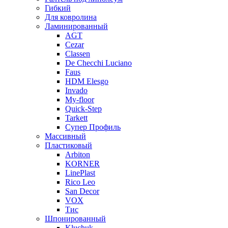
Гибкий
Для ковролина
Ламинированный
AGT
Cezar
Classen
De Checchi Luciano
Faus
HDM Elesgo
Invado
My-floor
Quick-Step
Tarkett
Супер Профиль
Массивный
Пластиковый
Arbiton
KORNER
LinePlast
Rico Leo
San Decor
VOX
Тис
Шпонированный
Kluchuk