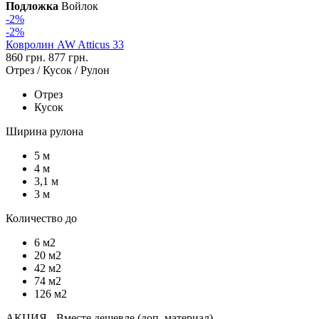
Подложка
Войлок
-2%
-2%
Ковролин AW Atticus 33
860 грн.
877 грн.
Отрез / Кусок / Рулон
Отрез
Кусок
Ширина рулона
5 м
4 м
3,1 м
3 м
Количество до
6 м2
20 м2
42 м2
74 м2
126 м2
АКЦИЯ - Вместе дешевле (доп. материал)