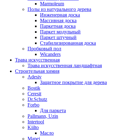
Marmoleum
Полы из натурального дерева
Инженерная доска
Массивная доска
Паркетная доска
Паркет модульный
Паркет штучный
Стабилизированная доска
Пробковый пол
Wicanders
Трава искусственная
Трава искусственная ландшафтная
Строительная химия
Adesiv
Защитное покрытие для дерева
Bostik
Ceresit
Dr.Schutz
Forbo
Для паркета
Pallmann, Uzin
Intertool
Kiilto
Масло
Mapei