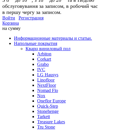
обслуговування за записом, в робочий час
в першу чергу за записом.
Войти
Регистрация
Корзина
на сумму
Информационные материалы и статьи.
Напольные покрытия
Кварц виниловый пол
Arbiton
Corkart
Grabo
IVC
LG Hausys
Linofloor
NextFloor
Nomad Flo
Nox
Oneflor Europe
Quick-Step
Stonehenge
Tarkett
Treasure Lakes
Tru Stone