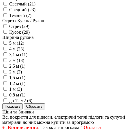
Светлый (
21
)
Средний (
23
)
Темный (
7
)
Отрез / Кусок / Рулон
Отрез (
29
)
Кусок (
29
)
Ширина рулона
5 м (
12
)
4 м (
23
)
3,1 м (
11
)
3 м (
18
)
2,5 м (
1
)
2 м (
2
)
1,5 м (
1
)
1,2 м (
1
)
1 м (
3
)
0,8 м (
1
)
до 12 м2 (
6
)
Ціни та Знижки
Всі покриття для підлоги, електричні теплі підлоги та супутні
матеріали до них можна купити за програмою
Є‑Відновлення
. Також діє програма
"Оплата