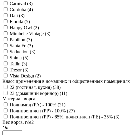
Carnival (
3
)
Cordoba (
4
)
Dali (
3
)
Florida (
5
)
Happy Owl (
2
)
Mirabelle Vintage (
3
)
Papillon (
3
)
Santa Fe (
3
)
Seduction (
3
)
Spinta (
5
)
Tallin (
3
)
Tresor (
3
)
Vista Design (
2
)
Класс применения в домашних и общественных помещениях
22 (гостиная, кухня) (
38
)
23 (домашний коридор) (
11
)
Материал ворса
Полиамид (PA) - 100% (
21
)
Полипропилен (PP) - 100% (
27
)
Полипропилен (PP) - 65%, полиэтилен (PE) - 35% (
3
)
Вес ворса, г/м2
От