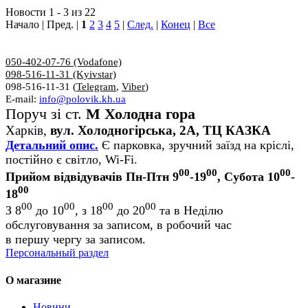
Новости 1 - 3 из 22
Начало | Пред. |
1
2
3
4
5
|
След.
|
Конец
|
Все
050-402-07-76 (Vodafone)
098-516-11-31 (Kyivstar)
098-516-11-31 (
Telegram
,
Viber
)
E-mail:
info@polovik.kh.ua
Поруч зі ст.
М Холодна гора
Харків,
вул. Холодногірська, 2А, ТЦ КАЗКА
Детальний опис.
Є парковка, зручний заїзд на кріслі,
постійно є світло, Wi-Fi.
00
00
00
Прийом відвідувачів Пн-Птн 9
-19
, Субота 10
-
00
18
00
00
00
00
З 8
до 10
, з 18
до 20
та в Неділю
обслуговування за записом, в робочий час
в першу чергу за записом.
Персональный раздел
О магазине
Новини