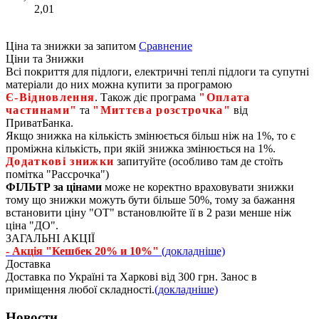
2,01
Ціна та знижки за запитом
Сравнение
Ціни та Знижки
Всі покриття для підлоги, електричні теплі підлоги та супутні
матеріали до них можна купити за програмою
Є‑Відновлення
. Також діє програма
"Оплата
частинами"
та
"Миттєва розстрочка"
від
ПриватБанка.
Якщо знижка на кількість змінюється більш ніж на 1%, то є
проміжна кількість, при якій знижка змінюється на 1%.
Додаткові знижки
запитуйте (особливо там де стоїть
помітка "Рассрочка")
ФІЛЬТР за цінами
може не коректно враховувати знижки
тому що знижки можуть бути більше 50%, тому за бажання
встановити ціну "ОТ" встановлюйте її в 2 рази менше ніж
ціна "ДО".
ЗАГАЛЬНІ АКЦІЇ
- Акція "Кешбек 20% и 10%"
(докладніше)
Доставка
Доставка по Україні та Харкові від 300 грн. Занос в
приміщення любої складності.
(докладніше)
Новости