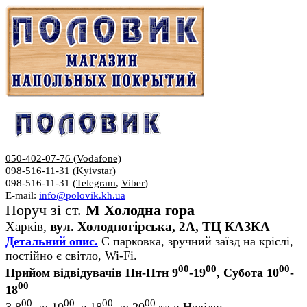
050-402-07-76 (Vodafone)
098-516-11-31 (Kyivstar)
098-516-11-31 (
Telegram
,
Viber
)
E-mail:
info@polovik.kh.ua
Поруч зі ст.
М Холодна гора
Харків,
вул. Холодногірська, 2А, ТЦ КАЗКА
Детальний опис.
Є парковка, зручний заїзд на кріслі,
постійно є світло, Wi-Fi.
00
00
00
Прийом відвідувачів Пн-Птн 9
-19
, Субота 10
-
00
18
00
00
00
00
З 8
до 10
, з 18
до 20
та в Неділю