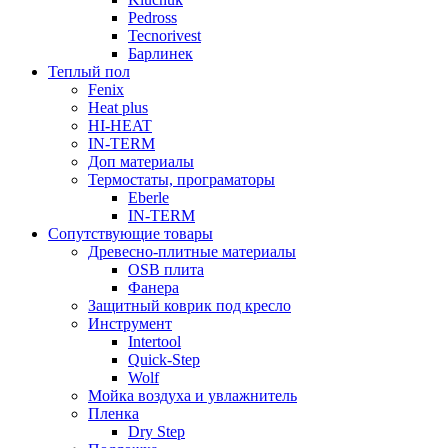
Pedross
Tecnorivest
Барлинек
Теплый пол
Fenix
Heat plus
HI-HEAT
IN-TERM
Доп материалы
Термостаты, програматоры
Eberle
IN-TERM
Сопутствующие товары
Древесно-плитные материалы
OSB плита
Фанера
Защитный коврик под кресло
Инструмент
Intertool
Quick-Step
Wolf
Мойка воздуха и увлажнитель
Пленка
Dry Step