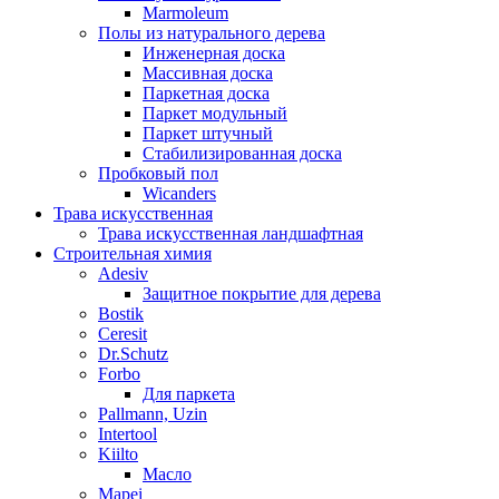
Marmoleum
Полы из натурального дерева
Инженерная доска
Массивная доска
Паркетная доска
Паркет модульный
Паркет штучный
Стабилизированная доска
Пробковый пол
Wicanders
Трава искусственная
Трава искусственная ландшафтная
Строительная химия
Adesiv
Защитное покрытие для дерева
Bostik
Ceresit
Dr.Schutz
Forbo
Для паркета
Pallmann, Uzin
Intertool
Kiilto
Масло
Mapei