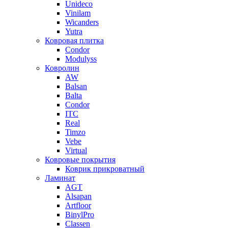
Unideco
Vinilam
Wicanders
Yutra
Ковровая плитка
Condor
Modulyss
Ковролин
AW
Balsan
Balta
Condor
ITC
Real
Timzo
Vebe
Virtual
Ковровые покрытия
Коврик прикроватный
Ламинат
AGT
Alsapan
Artfloor
BinylPro
Classen