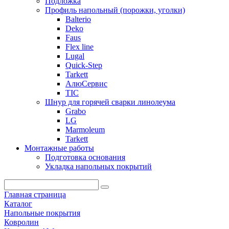
Подложка
Профиль напольный (порожки, уголки)
Balterio
Deko
Faus
Flex line
Lugal
Quick-Step
Tarkett
АлюСервис
ТІС
Шнур для горячей сварки линолеума
Grabo
LG
Marmoleum
Tarkett
Монтажные работы
Подготовка основания
Укладка напольных покрытий
Главная страница
Каталог
Напольные покрытия
Ковролин