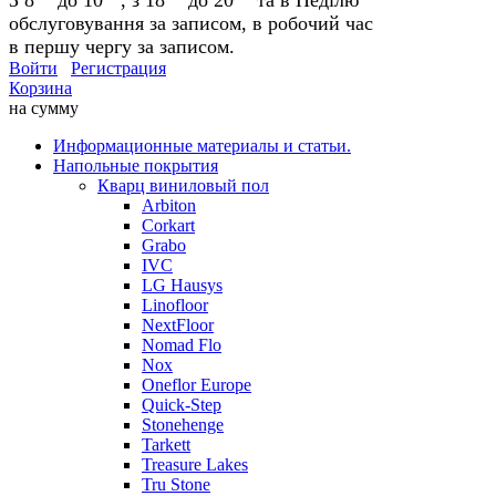
обслуговування за записом, в робочий час
в першу чергу за записом.
Войти
Регистрация
Корзина
на сумму
Информационные материалы и статьи.
Напольные покрытия
Кварц виниловый пол
Arbiton
Corkart
Grabo
IVC
LG Hausys
Linofloor
NextFloor
Nomad Flo
Nox
Oneflor Europe
Quick-Step
Stonehenge
Tarkett
Treasure Lakes
Tru Stone