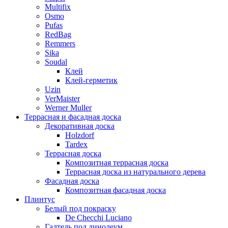
Multifix
Osmo
Pufas
RedBag
Remmers
Sika
Soudal
Клей
Клей-герметик
Uzin
VerMaister
Werner Muller
Террасная и фасадная доска
Декоративная доска
Holzdorf
Tardex
Террасная доска
Композитная террасная доска
Террасная доска из натурального дерева
Фасадная доска
Композитная фасадная доска
Плинтус
Белый под покраску
De Checchi Luciano
Галтель под линолеум