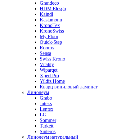
Grandeco
HDM Elesgo
Kaindl
Kastamonu
KronoTex
KronoSwiss
My Floor
Quick-Step
Rooms
Sensa
Swiss Krono
Vitality
Wiparqet
Xpert Pro
Yildiz Home
Кварц виниловый ламинат
Линолеум
Grabo
Juteкs
Lentex
LG
Sommer
Tarkett
Sinteros
Линолеум натуральный