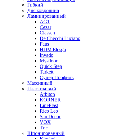
Гибкий
Для ковролина
Ламинированный
AGT
Cezar
Classen
De Checchi Luciano
Faus
HDM Elesgo
Invado
My-floor
Quick-Step
Tarkett
Супер Профиль
Массивный
Пластиковый
Arbiton
KORNER
LinePlast
Rico Leo
San Decor
VOX
Тис
Шпонированный
Kluchuk