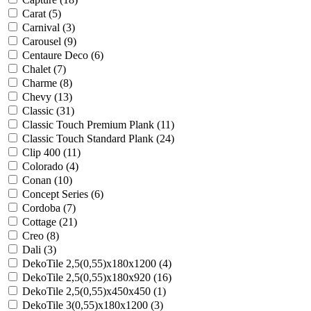
Carat (
5
)
Carnival (
3
)
Carousel (
9
)
Centaure Deco (
6
)
Chalet (
7
)
Charme (
8
)
Chevy (
13
)
Classic (
31
)
Classic Touch Premium Plank (
11
)
Classic Touch Standard Plank (
24
)
Clip 400 (
11
)
Colorado (
4
)
Conan (
10
)
Concept Series (
6
)
Cordoba (
7
)
Cottage (
21
)
Creo (
8
)
Dali (
3
)
DekoTile 2,5(0,55)x180x1200 (
4
)
DekoTile 2,5(0,55)x180x920 (
16
)
DekoTile 2,5(0,55)x450x450 (
1
)
DekoTile 3(0,55)x180x1200 (
3
)