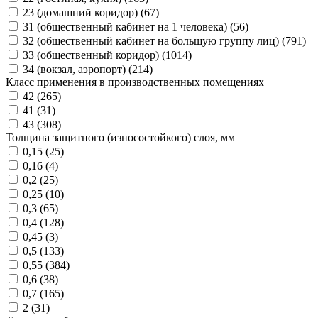
23 (домашний коридор) (
67
)
31 (общественный кабинет на 1 человека) (
56
)
32 (общественный кабинет на большую группу лиц) (
791
)
33 (общественный коридор) (
1014
)
34 (вокзал, аэропорт) (
214
)
Класс применения в производственных помещениях
42 (
265
)
41 (
31
)
43 (
308
)
Толщина защитного (износостойкого) слоя, мм
0,15 (
25
)
0,16 (
4
)
0,2 (
25
)
0,25 (
10
)
0,3 (
65
)
0,4 (
128
)
0,45 (
3
)
0,5 (
133
)
0,55 (
384
)
0,6 (
38
)
0,7 (
165
)
2 (
31
)