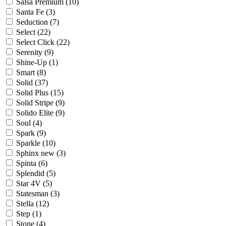
Salsa Premium (
10
)
Santa Fe (
3
)
Seduction (
7
)
Select (
22
)
Select Click (
22
)
Serenity (
9
)
Shine-Up (
1
)
Smart (
8
)
Solid (
37
)
Solid Plus (
15
)
Solid Stripe (
9
)
Solido Elite (
9
)
Soul (
4
)
Spark (
9
)
Sparkle (
10
)
Sphinx new (
3
)
Spinta (
6
)
Splendid (
5
)
Star 4V (
5
)
Statesman (
3
)
Stella (
12
)
Step (
1
)
Stone (
4
)