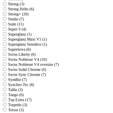
Strong (
3
)
Strong Helio (
6
)
Strong+ (
20
)
Studio (
7
)
Suite (
11
)
Super S (
4
)
Superglanz (
1
)
Superglanz Maxi V5 (
1
)
Superglanz Sensitive (
1
)
Supernova (
6
)
Swiss Liberty (
6
)
Swiss Noblesse V4 (
10
)
Swiss Noblesse V4 oversize (
7
)
Swiss Solid Chrome (
6
)
Swiss Sync Chrome (
7
)
SymBio (
7
)
Synchro-Tec (
8
)
Tallin (
3
)
Tango (
6
)
Top Extra (
17
)
Torpedo (
3
)
Tresor (
3
)