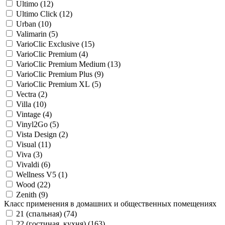
Ultimo (
12
)
Ultimo Click (
12
)
Urban (
10
)
Valimarin (
5
)
VarioClic Exclusive (
15
)
VarioClic Premium (
4
)
VarioClic Premium Medium (
13
)
VarioClic Premium Plus (
9
)
VarioClic Premium XL (
5
)
Vectra (
2
)
Villa (
10
)
Vintage (
4
)
Vinyl2Go (
5
)
Vista Design (
2
)
Visual (
11
)
Viva (
3
)
Vivaldi (
6
)
Wellness V5 (
1
)
Wood (
22
)
Zenith (
9
)
Класс применения в домашних и общественных помещениях
21 (спальная) (
74
)
22 (гостиная, кухня) (
163
)