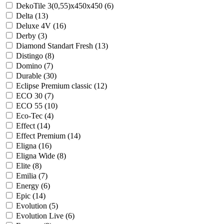
DekoTile 3(0,55)x450x450 (
6
)
Delta (
13
)
Deluxe 4V (
16
)
Derby (
3
)
Diamond Standart Fresh (
13
)
Distingo (
8
)
Domino (
7
)
Durable (
30
)
Eclipse Premium classic (
12
)
ECO 30 (
7
)
ECO 55 (
10
)
Eco-Tec (
4
)
Effect (
14
)
Effect Premium (
14
)
Eligna (
16
)
Eligna Wide (
8
)
Elite (
8
)
Emilia (
7
)
Energy (
6
)
Epic (
14
)
Evolution (
5
)
Evolution Live (
6
)