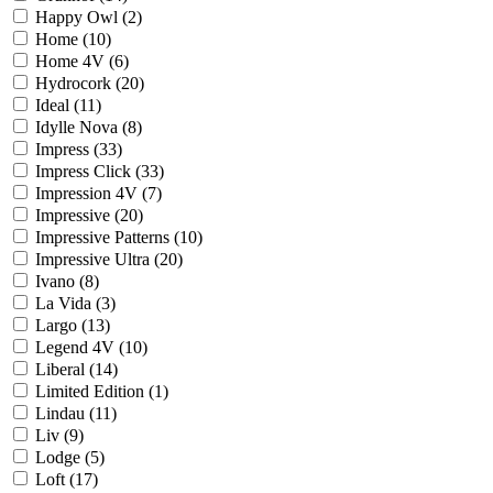
Happy Owl (
2
)
Home (
10
)
Home 4V (
6
)
Hydrocork (
20
)
Ideal (
11
)
Idylle Nova (
8
)
Impress (
33
)
Impress Click (
33
)
Impression 4V (
7
)
Impressive (
20
)
Impressive Patterns (
10
)
Impressive Ultra (
20
)
Ivano (
8
)
La Vida (
3
)
Largo (
13
)
Legend 4V (
10
)
Liberal (
14
)
Limited Edition (
1
)
Lindau (
11
)
Liv (
9
)
Lodge (
5
)
Loft (
17
)