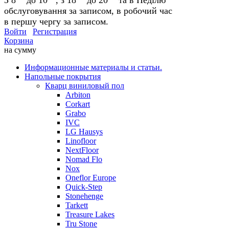
обслуговування за записом, в робочий час
в першу чергу за записом.
Войти
Регистрация
Корзина
на сумму
Информационные материалы и статьи.
Напольные покрытия
Кварц виниловый пол
Arbiton
Corkart
Grabo
IVC
LG Hausys
Linofloor
NextFloor
Nomad Flo
Nox
Oneflor Europe
Quick-Step
Stonehenge
Tarkett
Treasure Lakes
Tru Stone