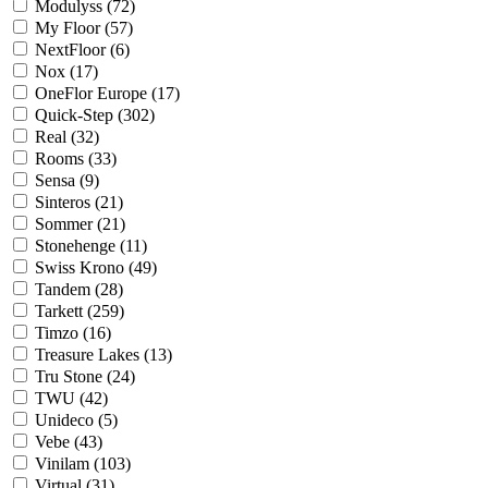
Modulyss (
72
)
My Floor (
57
)
NextFloor (
6
)
Nox (
17
)
OneFlor Europe (
17
)
Quick-Step (
302
)
Real (
32
)
Rooms (
33
)
Sensa (
9
)
Sinteros (
21
)
Sommer (
21
)
Stonehenge (
11
)
Swiss Krono (
49
)
Tandem (
28
)
Tarkett (
259
)
Timzo (
16
)
Treasure Lakes (
13
)
Tru Stone (
24
)
TWU (
42
)
Unideco (
5
)
Vebe (
43
)
Vinilam (
103
)
Virtual (
31
)