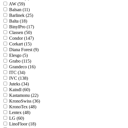
AW (
59
)
Balsan (
11
)
Barlinek (
25
)
Balta (
18
)
BinylPro (
17
)
Classen (
50
)
Condor (
147
)
Corkart (
15
)
Diana Forest (
9
)
Elesgo (
5
)
Grabo (
115
)
Grandeco (
16
)
ITC (
34
)
IVC (
138
)
Juteks (
34
)
Kaindl (
60
)
Kastamonu (
22
)
KronoSwiss (
36
)
KronoTex (
48
)
Lentex (
48
)
LG (
60
)
LinoFloor (
18
)