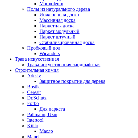
Marmoleum
Полы из натурального дерева
Инженерная доска
Массивная доска
Паркетная доска
Паркет модульный
Паркет штучный
Стабилизированная доска
Пробковый пол
Wicanders
Трава искусственная
Трава искусственная ландшафтная
Строительная химия
Adesiv
Защитное покрытие для дерева
Bostik
Ceresit
Dr.Schutz
Forbo
Для паркета
Pallmann, Uzin
Intertool
Kiilto
Масло
Mapei