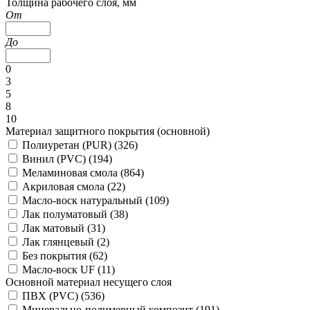
Толщина рабочего слоя, мм
От
До
0
3
5
8
10
Материал защитного покрытия (основной)
Полиуретан (PUR) (
326
)
Винил (PVC) (
194
)
Меламиновая смола (
864
)
Акриловая смола (
22
)
Масло-воск натуральный (
109
)
Лак полуматовый (
38
)
Лак матовый (
31
)
Лак глянцевый (
2
)
Без покрытия (
62
)
Масло-воск UF (
11
)
Основной материал несущего слоя
ПВХ (PVC) (
536
)
Минерально-полимерный композит (
191
)