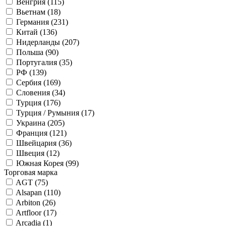
Венгрия (
115
)
Вьетнам (
18
)
Германия (
231
)
Китай (
136
)
Нидерланды (
207
)
Польша (
90
)
Португалия (
35
)
РФ (
139
)
Сербия (
169
)
Словения (
34
)
Турция (
176
)
Турция / Румыния (
17
)
Украина (
205
)
Франция (
121
)
Швейцария (
36
)
Швеция (
12
)
Южная Корея (
99
)
Торговая марка
AGT (
75
)
Alsapan (
110
)
Arbiton (
26
)
Artfloor (
17
)
Arcadia (
1
)