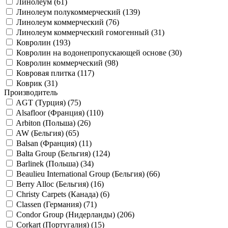
Линолеум (
61
)
Линолеум полукоммерческий (
139
)
Линолеум коммерческий (
76
)
Линолеум коммерческий гомогенный (
31
)
Ковролин (
193
)
Ковролин на водонепропускающей основе (
30
)
Ковролин коммерческий (
98
)
Ковровая плитка (
117
)
Коврик (
31
)
Производитель
AGT (Турция) (
75
)
Alsafloor (Франция) (
110
)
Arbiton (Польша) (
26
)
AW (Бельгия) (
65
)
Balsan (Франция) (
11
)
Balta Group (Бельгия) (
124
)
Barlinek (Польша) (
34
)
Beaulieu International Group (Бельгия) (
66
)
Berry Alloc (Бельгия) (
16
)
Christy Carpets (Канада) (
6
)
Classen (Германия) (
71
)
Condor Group (Нидерланды) (
206
)
Corkart (Португалия) (
15
)