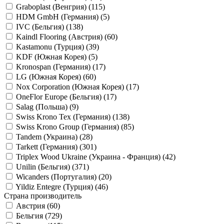
Graboplast (Венгрия) (
115
)
HDM GmbH (Германия) (
5
)
IVC (Бельгия) (
138
)
Kaindl Flooring (Австрия) (
60
)
Kastamonu (Турция) (
39
)
KDF (Южная Корея) (
5
)
Kronospan (Германия) (
17
)
LG (Южная Корея) (
60
)
Nox Corporation (Южная Корея) (
17
)
OneFlor Europe (Бельгия) (
17
)
Salag (Польша) (
9
)
Swiss Krono Tex (Германия) (
138
)
Swiss Krono Group (Германия) (
85
)
Tandem (Украина) (
28
)
Tarkett (Германия) (
301
)
Triplex Wood Ukraine (Украина - Франция) (
42
)
Unilin (Бельгия) (
371
)
Wicanders (Португалия) (
20
)
Yildiz Entegre (Турция) (
46
)
Страна производитель
Австрия (
60
)
Бельгия (
729
)