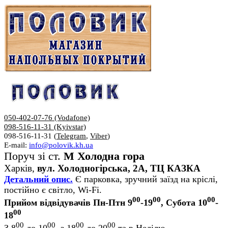
050-402-07-76 (Vodafone)
098-516-11-31 (Kyivstar)
098-516-11-31 (
Telegram
,
Viber
)
E-mail:
info@polovik.kh.ua
Поруч зі ст.
М Холодна гора
Харків,
вул. Холодногірська, 2А, ТЦ КАЗКА
Детальний опис.
Є парковка, зручний заїзд на кріслі,
постійно є світло, Wi-Fi.
00
00
00
Прийом відвідувачів Пн-Птн 9
-19
, Субота 10
-
00
18
00
00
00
00
З 8
до 10
, з 18
до 20
та в Неділю