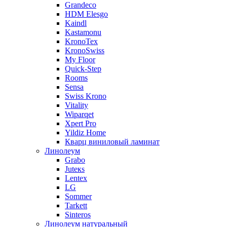
Grandeco
HDM Elesgo
Kaindl
Kastamonu
KronoTex
KronoSwiss
My Floor
Quick-Step
Rooms
Sensa
Swiss Krono
Vitality
Wiparqet
Xpert Pro
Yildiz Home
Кварц виниловый ламинат
Линолеум
Grabo
Juteкs
Lentex
LG
Sommer
Tarkett
Sinteros
Линолеум натуральный