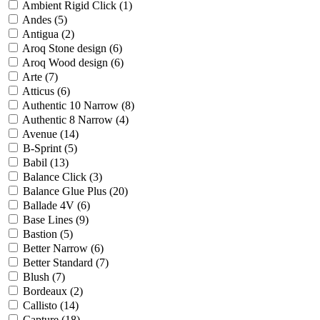
Ambient Rigid Click (
1
)
Andes (
5
)
Antigua (
2
)
Aroq Stone design (
6
)
Aroq Wood design (
6
)
Arte (
7
)
Atticus (
6
)
Authentic 10 Narrow (
8
)
Authentic 8 Narrow (
4
)
Avenue (
14
)
B-Sprint (
5
)
Babil (
13
)
Balance Click (
3
)
Balance Glue Plus (
20
)
Ballade 4V (
6
)
Base Lines (
9
)
Bastion (
5
)
Better Narrow (
6
)
Better Standard (
7
)
Blush (
7
)
Bordeaux (
2
)
Callisto (
14
)
Capture (
18
)