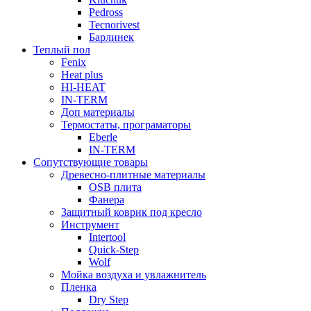
Pedross
Tecnorivest
Барлинек
Теплый пол
Fenix
Heat plus
HI-HEAT
IN-TERM
Доп материалы
Термостаты, програматоры
Eberle
IN-TERM
Сопутствующие товары
Древесно-плитные материалы
OSB плита
Фанера
Защитный коврик под кресло
Инструмент
Intertool
Quick-Step
Wolf
Мойка воздуха и увлажнитель
Пленка
Dry Step