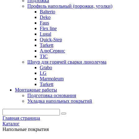
Подложка
Профиль напольный (порожки, уголки)
Balterio
Deko
Faus
Flex line
Lugal
Quick-Step
Tarkett
АлюСервис
ТІС
Шнур для горячей сварки линолеума
Grabo
LG
Marmoleum
Tarkett
Монтажные работы
Подготовка основания
Укладка напольных покрытий
Главная страница
Каталог
Напольные покрытия