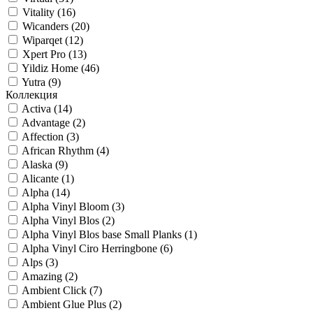
Vitality (
16
)
Wicanders (
20
)
Wiparqet (
12
)
Xpert Pro (
13
)
Yildiz Home (
46
)
Yutra (
9
)
Коллекция
Activa (
14
)
Advantage (
2
)
Affection (
3
)
African Rhythm (
4
)
Alaska (
9
)
Alicante (
1
)
Alpha (
14
)
Alpha Vinyl Bloom (
3
)
Alpha Vinyl Blos (
2
)
Alpha Vinyl Blos base Small Planks (
1
)
Alpha Vinyl Ciro Herringbone (
6
)
Alps (
3
)
Amazing (
2
)
Ambient Click (
7
)
Ambient Glue Plus (
2
)