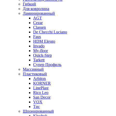
Гибкий
Для ковролина
Ламинированный
AGT
Cezar
Classen
De Checchi Luciano
Faus
HDM Elesgo
Invado
My-floor
Quick-Step
Tarkett
Супер Профиль
Массивный
Пластиковый
Arbiton
KORNER
LinePlast
Rico Leo
San Decor
VOX
Тис
Шпонированный
Kluchuk