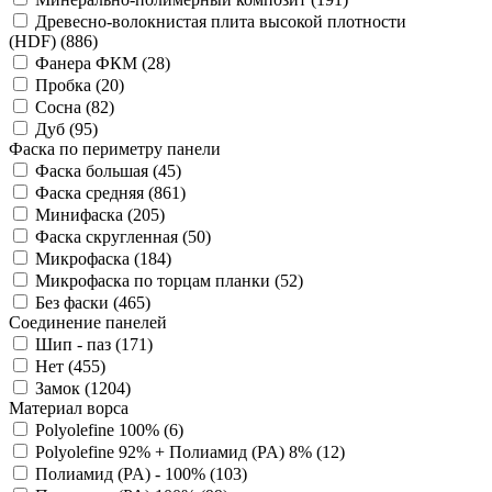
Древесно-волокнистая плита высокой плотности
(HDF) (
886
)
Фанера ФКМ (
28
)
Пробка (
20
)
Сосна (
82
)
Дуб (
95
)
Фаска по периметру панели
Фаска большая (
45
)
Фаска средняя (
861
)
Минифаска (
205
)
Фаска скругленная (
50
)
Микрофаска (
184
)
Микрофаска по торцам планки (
52
)
Без фаски (
465
)
Соединение панелей
Шип - паз (
171
)
Нет (
455
)
Замок (
1204
)
Материал ворса
Polyolefine 100% (
6
)
Polyolefine 92% + Полиамид (PA) 8% (
12
)
Полиамид (PA) - 100% (
103
)