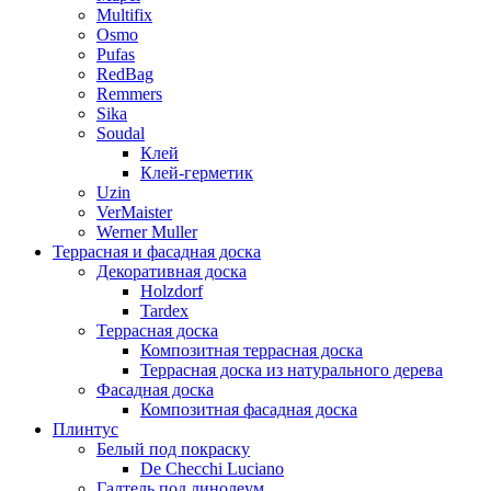
Multifix
Osmo
Pufas
RedBag
Remmers
Sika
Soudal
Клей
Клей-герметик
Uzin
VerMaister
Werner Muller
Террасная и фасадная доска
Декоративная доска
Holzdorf
Tardex
Террасная доска
Композитная террасная доска
Террасная доска из натурального дерева
Фасадная доска
Композитная фасадная доска
Плинтус
Белый под покраску
De Checchi Luciano
Галтель под линолеум