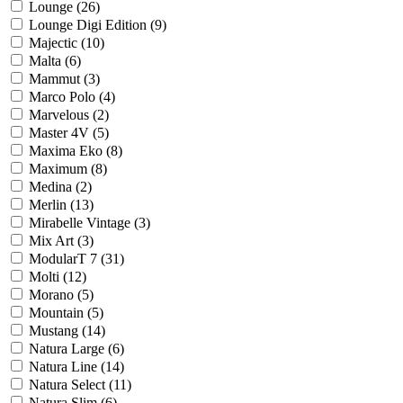
Lounge (
26
)
Lounge Digi Edition (
9
)
Majectic (
10
)
Malta (
6
)
Mammut (
3
)
Marco Polo (
4
)
Marvelous (
2
)
Master 4V (
5
)
Maxima Eko (
8
)
Maximum (
8
)
Medina (
2
)
Merlin (
13
)
Mirabelle Vintage (
3
)
Mix Art (
3
)
ModularT 7 (
31
)
Molti (
12
)
Morano (
5
)
Mountain (
5
)
Mustang (
14
)
Natura Large (
6
)
Natura Line (
14
)
Natura Select (
11
)
Natura Slim (
6
)