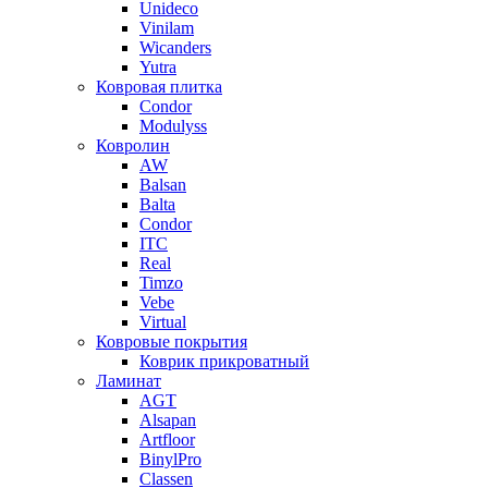
Unideco
Vinilam
Wicanders
Yutra
Ковровая плитка
Condor
Modulyss
Ковролин
AW
Balsan
Balta
Condor
ITC
Real
Timzo
Vebe
Virtual
Ковровые покрытия
Коврик прикроватный
Ламинат
AGT
Alsapan
Artfloor
BinylPro
Classen