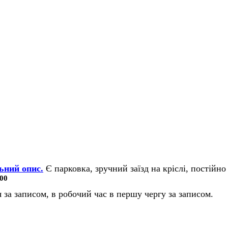
ьний опис.
Є парковка, зручний заїзд на кріслі, постійно 
00
 за записом, в робочий час в першу чергу за записом.