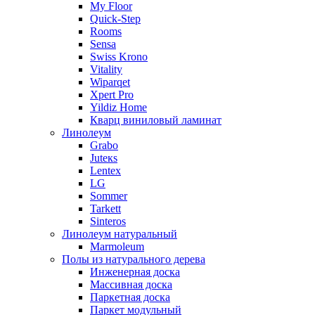
My Floor
Quick-Step
Rooms
Sensa
Swiss Krono
Vitality
Wiparqet
Xpert Pro
Yildiz Home
Кварц виниловый ламинат
Линолеум
Grabo
Juteкs
Lentex
LG
Sommer
Tarkett
Sinteros
Линолеум натуральный
Marmoleum
Полы из натурального дерева
Инженерная доска
Массивная доска
Паркетная доска
Паркет модульный