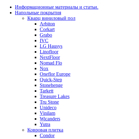
Информационные материалы и статьи.
Напольные покрытия
Кварц виниловый пол
Arbiton
Corkart
Grabo
IVC
LG Hausys
Linofloor
NextFloor
Nomad Flo
Nox
Oneflor Europe
Quick-Step
Stonehenge
Tarkett
Treasure Lakes
Tru Stone
Unideco
Vinilam
Wicanders
Yutra
Ковровая плитка
Condor