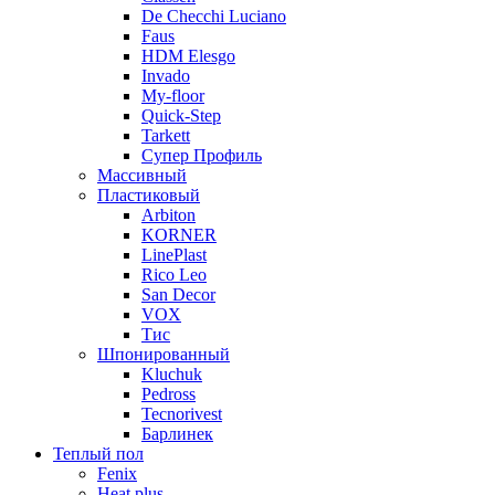
De Checchi Luciano
Faus
HDM Elesgo
Invado
My-floor
Quick-Step
Tarkett
Супер Профиль
Массивный
Пластиковый
Arbiton
KORNER
LinePlast
Rico Leo
San Decor
VOX
Тис
Шпонированный
Kluchuk
Pedross
Tecnorivest
Барлинек
Теплый пол
Fenix
Heat plus