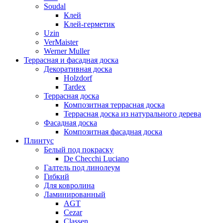
Soudal
Клей
Клей-герметик
Uzin
VerMaister
Werner Muller
Террасная и фасадная доска
Декоративная доска
Holzdorf
Tardex
Террасная доска
Композитная террасная доска
Террасная доска из натурального дерева
Фасадная доска
Композитная фасадная доска
Плинтус
Белый под покраску
De Checchi Luciano
Галтель под линолеум
Гибкий
Для ковролина
Ламинированный
AGT
Cezar
Classen