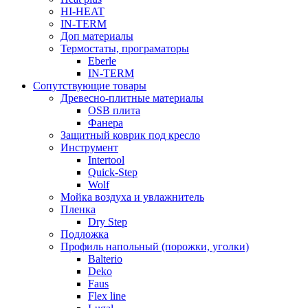
HI-HEAT
IN-TERM
Доп материалы
Термостаты, програматоры
Eberle
IN-TERM
Сопутствующие товары
Древесно-плитные материалы
OSB плита
Фанера
Защитный коврик под кресло
Инструмент
Intertool
Quick-Step
Wolf
Мойка воздуха и увлажнитель
Пленка
Dry Step
Подложка
Профиль напольный (порожки, уголки)
Balterio
Deko
Faus
Flex line