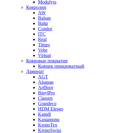
Modulyss
Ковролин
AW
Balsan
Balta
Condor
ITC
Real
Timzo
Vebe
Virtual
Ковровые покрытия
Коврик прикроватный
Ламинат
AGT
Alsapan
Artfloor
BinylPro
Classen
Grandeco
HDM Elesgo
Kaindl
Kastamonu
KronoTex
KronoSwiss