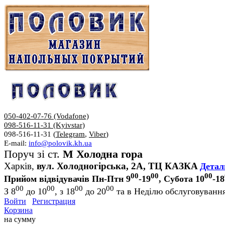
050-402-07-76 (Vodafone)
098-516-11-31 (Kyivstar)
098-516-11-31 (
Telegram
,
Viber
)
E-mail:
info@polovik.kh.ua
Поруч зі ст.
М Холодна гора
Харків,
вул. Холодногірська, 2А, ТЦ КАЗКА
Детал
00
00
00
Прийом відвідувачів Пн-Птн 9
-19
, Субота 10
-18
00
00
00
00
З 8
до 10
, з 18
до 20
та в Неділю обслуговування
Войти
Регистрация
Корзина
на сумму