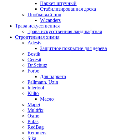
Паркет штучный
Стабилизированная доска
Пробковый пол
Wicanders
Трава искусственная
Трава искусственная ландшафтная
Строительная химия
Adesiv
Защитное покрытие для дерева
Bostik
Ceresit
Dr.Schutz
Forbo
Для паркета
Pallmann, Uzin
Intertool
Kiilto
Масло
Mapei
Multifix
Osmo
Pufas
RedBag
Remmers
Sika