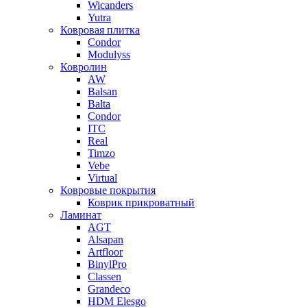
Wicanders
Yutra
Ковровая плитка
Condor
Modulyss
Ковролин
AW
Balsan
Balta
Condor
ITC
Real
Timzo
Vebe
Virtual
Ковровые покрытия
Коврик прикроватный
Ламинат
AGT
Alsapan
Artfloor
BinylPro
Classen
Grandeco
HDM Elesgo