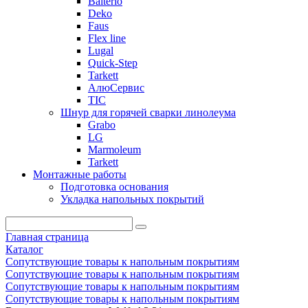
Balterio
Deko
Faus
Flex line
Lugal
Quick-Step
Tarkett
АлюСервис
ТІС
Шнур для горячей сварки линолеума
Grabo
LG
Marmoleum
Tarkett
Монтажные работы
Подготовка основания
Укладка напольных покрытий
Главная страница
Каталог
Сопутствующие товары к напольным покрытиям
Сопутствующие товары к напольным покрытиям
Сопутствующие товары к напольным покрытиям
Сопутствующие товары к напольным покрытиям