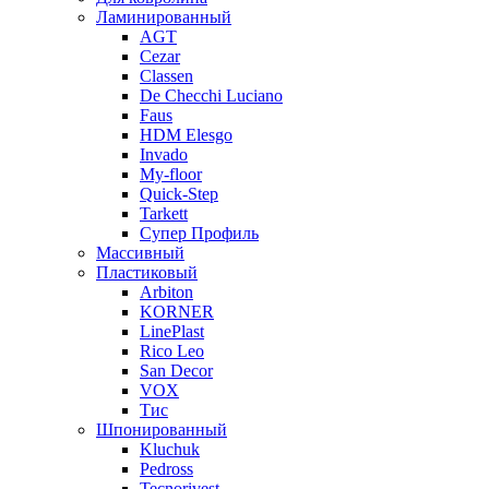
Ламинированный
AGT
Cezar
Classen
De Checchi Luciano
Faus
HDM Elesgo
Invado
My-floor
Quick-Step
Tarkett
Супер Профиль
Массивный
Пластиковый
Arbiton
KORNER
LinePlast
Rico Leo
San Decor
VOX
Тис
Шпонированный
Kluchuk
Pedross
Tecnorivest