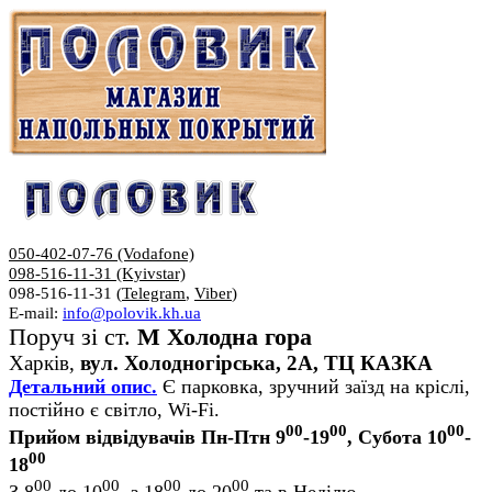
050-402-07-76 (Vodafone)
098-516-11-31 (Kyivstar)
098-516-11-31 (
Telegram
,
Viber
)
E-mail:
info@polovik.kh.ua
Поруч зі ст.
М Холодна гора
Харків,
вул. Холодногірська, 2А, ТЦ КАЗКА
Детальний опис.
Є парковка, зручний заїзд на кріслі,
постійно є світло, Wi-Fi.
00
00
00
Прийом відвідувачів Пн-Птн 9
-19
, Субота 10
-
00
18
00
00
00
00
З 8
до 10
, з 18
до 20
та в Неділю