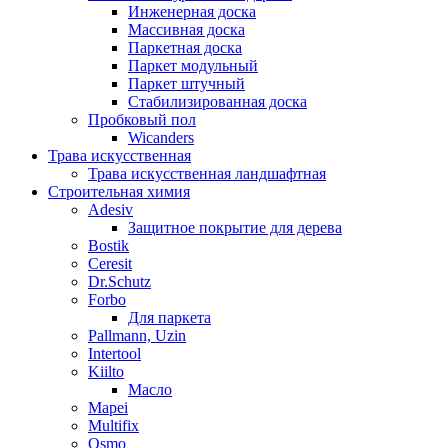
Инженерная доска
Массивная доска
Паркетная доска
Паркет модульный
Паркет штучный
Стабилизированная доска
Пробковый пол
Wicanders
Трава искусственная
Трава искусственная ландшафтная
Строительная химия
Adesiv
Защитное покрытие для дерева
Bostik
Ceresit
Dr.Schutz
Forbo
Для паркета
Pallmann, Uzin
Intertool
Kiilto
Масло
Mapei
Multifix
Osmo