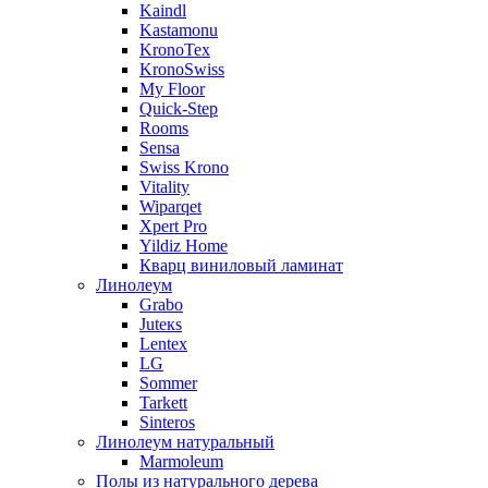
Kaindl
Kastamonu
KronoTex
KronoSwiss
My Floor
Quick-Step
Rooms
Sensa
Swiss Krono
Vitality
Wiparqet
Xpert Pro
Yildiz Home
Кварц виниловый ламинат
Линолеум
Grabo
Juteкs
Lentex
LG
Sommer
Tarkett
Sinteros
Линолеум натуральный
Marmoleum
Полы из натурального дерева