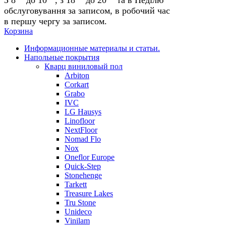
обслуговування за записом, в робочий час
в першу чергу за записом.
Корзина
Информационные материалы и статьи.
Напольные покрытия
Кварц виниловый пол
Arbiton
Corkart
Grabo
IVC
LG Hausys
Linofloor
NextFloor
Nomad Flo
Nox
Oneflor Europe
Quick-Step
Stonehenge
Tarkett
Treasure Lakes
Tru Stone
Unideco
Vinilam