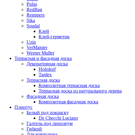
Pufas
RedBag
Remmers
Sika
Soudal
Клей
Клей-герметик
Uzin
VerMaister
Werner Muller
Террасная и фасадная доска
Декоративная доска
Holzdorf
Tardex
Террасная доска
Композитная террасная доска
Террасная доска из натурального дерева
Фасадная доска
Композитная фасадная доска
Плинтус
Белый под покраску
De Checchi Luciano
Галтель под линолеум
Гибкий
Для ковролина