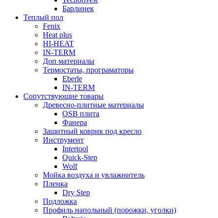
Барлинек
Теплый пол
Fenix
Heat plus
HI-HEAT
IN-TERM
Доп материалы
Термостаты, програматоры
Eberle
IN-TERM
Сопутствующие товары
Древесно-плитные материалы
OSB плита
Фанера
Защитный коврик под кресло
Инструмент
Intertool
Quick-Step
Wolf
Мойка воздуха и увлажнитель
Пленка
Dry Step
Подложка
Профиль напольный (порожки, уголки)