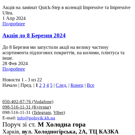
Акція на ламінат Quick-Step в колекції Impressive та Impressive
Ultra.
1 Апр 2024
Подробнее
Акція до 8 Березня 2024
До 8 Березня ми запустили акції на велику частину
асортимента підлогових покриттів, на килими, плінтуса та
інше.
28 Фев 2024
Подробнее
Новости 1 - 3 из 22
Начало | Пред. |
1
2
3
4
5
|
След.
|
Конец
|
Все
050-402-07-76 (Vodafone)
098-516-11-31 (Kyivstar)
098-516-11-31 (
Telegram
,
Viber
)
E-mail:
info@polovik.kh.ua
Поруч зі ст.
М Холодна гора
Харків,
вул. Холодногірська, 2А, ТЦ КАЗКА