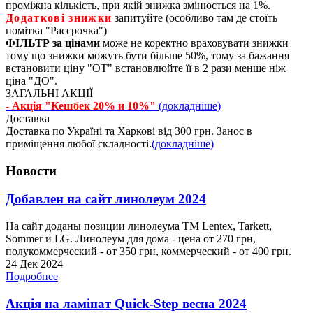
проміжна кількість, при якій знижка змінюється на 1%.
Додаткові знижки
запитуйте (особливо там де стоїть
помітка "Рассрочка")
ФІЛЬТР за цінами
може не коректно враховувати знижки
тому що знижки можуть бути більше 50%, тому за бажання
встановити ціну "ОТ" встановлюйте її в 2 рази менше ніж
ціна "ДО".
ЗАГАЛЬНІ АКЦІЇ
- Акція "Кешбек 20% и 10%"
(докладніше)
Доставка
Доставка по Україні та Харкові від 300 грн. Занос в
приміщення любої складності.
(докладніше)
Новости
Добавлен на сайт линолеум 2024
На сайт доданы позиции линолеума ТМ Lentex, Tarkett,
Sommer и LG. Линолеум для дома - цена от 270 грн,
полукоммерческий - от 350 грн, коммерческий - от 400 грн.
24 Дек 2024
Подробнее
Акція на ламінат Quick-Step весна 2024