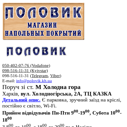
050-402-07-76 (Vodafone)
098-516-11-31 (Kyivstar)
098-516-11-31 (
Telegram
,
Viber
)
E-mail:
info@polovik.kh.ua
Поруч зі ст.
М Холодна гора
Харків,
вул. Холодногірська, 2А, ТЦ КАЗКА
Детальний опис.
Є парковка, зручний заїзд на кріслі,
постійно є світло, Wi-Fi.
00
00
00
Прийом відвідувачів Пн-Птн 9
-19
, Субота 10
-
00
18
00
00
00
00
З 8
до 10
, з 18
до 20
та в Неділю