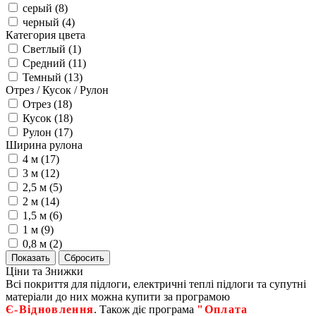
серый (
8
)
черный (
4
)
Категория цвета
Светлый (
1
)
Средний (
11
)
Темный (
13
)
Отрез / Кусок / Рулон
Отрез (
18
)
Кусок (
18
)
Рулон (
17
)
Ширина рулона
4 м (
17
)
3 м (
12
)
2,5 м (
5
)
2 м (
14
)
1,5 м (
6
)
1 м (
9
)
0,8 м (
2
)
Ціни та Знижки
Всі покриття для підлоги, електричні теплі підлоги та супутні
матеріали до них можна купити за програмою
Є‑Відновлення
. Також діє програма
"Оплата