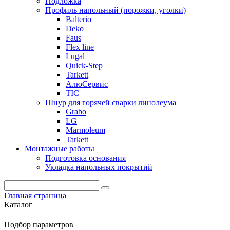
Подложка
Профиль напольный (порожки, уголки)
Balterio
Deko
Faus
Flex line
Lugal
Quick-Step
Tarkett
АлюСервис
ТІС
Шнур для горячей сварки линолеума
Grabo
LG
Marmoleum
Tarkett
Монтажные работы
Подготовка основания
Укладка напольных покрытий
Главная страница
Каталог
Подбор параметров