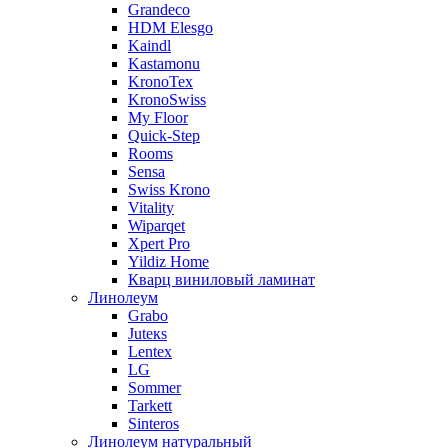
Grandeco
HDM Elesgo
Kaindl
Kastamonu
KronoTex
KronoSwiss
My Floor
Quick-Step
Rooms
Sensa
Swiss Krono
Vitality
Wiparqet
Xpert Pro
Yildiz Home
Кварц виниловый ламинат
Линолеум
Grabo
Juteкs
Lentex
LG
Sommer
Tarkett
Sinteros
Линолеум натуральный