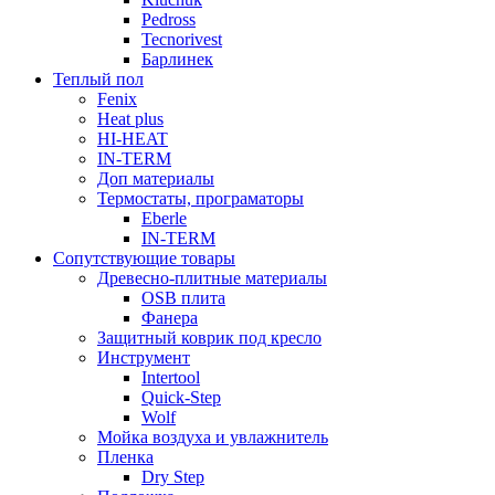
Pedross
Tecnorivest
Барлинек
Теплый пол
Fenix
Heat plus
HI-HEAT
IN-TERM
Доп материалы
Термостаты, програматоры
Eberle
IN-TERM
Сопутствующие товары
Древесно-плитные материалы
OSB плита
Фанера
Защитный коврик под кресло
Инструмент
Intertool
Quick-Step
Wolf
Мойка воздуха и увлажнитель
Пленка
Dry Step