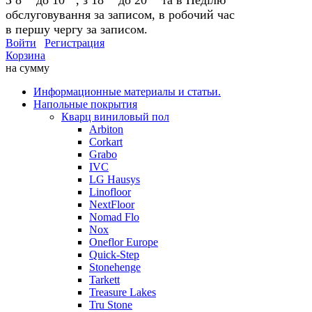
обслуговування за записом, в робочий час
в першу чергу за записом.
Войти
Регистрация
Корзина
на сумму
Информационные материалы и статьи.
Напольные покрытия
Кварц виниловый пол
Arbiton
Corkart
Grabo
IVC
LG Hausys
Linofloor
NextFloor
Nomad Flo
Nox
Oneflor Europe
Quick-Step
Stonehenge
Tarkett
Treasure Lakes
Tru Stone