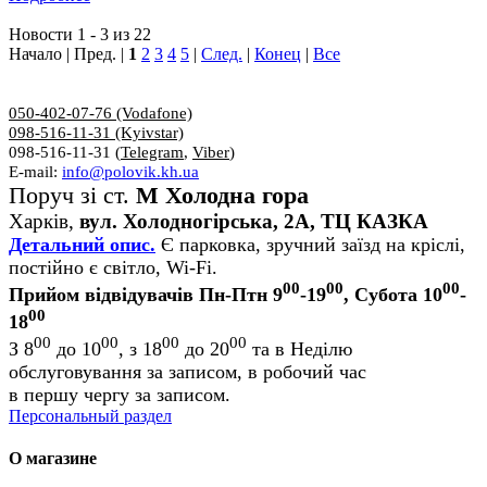
Новости 1 - 3 из 22
Начало | Пред. |
1
2
3
4
5
|
След.
|
Конец
|
Все
050-402-07-76 (Vodafone)
098-516-11-31 (Kyivstar)
098-516-11-31 (
Telegram
,
Viber
)
E-mail:
info@polovik.kh.ua
Поруч зі ст.
М Холодна гора
Харків,
вул. Холодногірська, 2А, ТЦ КАЗКА
Детальний опис.
Є парковка, зручний заїзд на кріслі,
постійно є світло, Wi-Fi.
00
00
00
Прийом відвідувачів Пн-Птн 9
-19
, Субота 10
-
00
18
00
00
00
00
З 8
до 10
, з 18
до 20
та в Неділю
обслуговування за записом, в робочий час
в першу чергу за записом.
Персональный раздел
О магазине