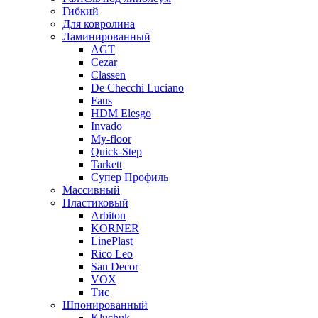
Гибкий
Для ковролина
Ламинированный
AGT
Cezar
Classen
De Checchi Luciano
Faus
HDM Elesgo
Invado
My-floor
Quick-Step
Tarkett
Супер Профиль
Массивный
Пластиковый
Arbiton
KORNER
LinePlast
Rico Leo
San Decor
VOX
Тис
Шпонированный
Kluchuk