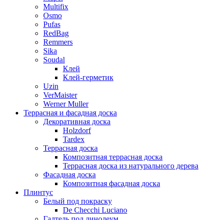
Multifix
Osmo
Pufas
RedBag
Remmers
Sika
Soudal
Клей
Клей-герметик
Uzin
VerMaister
Werner Muller
Террасная и фасадная доска
Декоративная доска
Holzdorf
Tardex
Террасная доска
Композитная террасная доска
Террасная доска из натурального дерева
Фасадная доска
Композитная фасадная доска
Плинтус
Белый под покраску
De Checchi Luciano
Галтель под линолеум