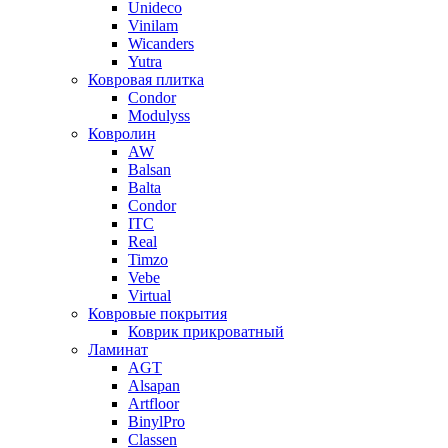
Unideco
Vinilam
Wicanders
Yutra
Ковровая плитка
Condor
Modulyss
Ковролин
AW
Balsan
Balta
Condor
ITC
Real
Timzo
Vebe
Virtual
Ковровые покрытия
Коврик прикроватный
Ламинат
AGT
Alsapan
Artfloor
BinylPro
Classen