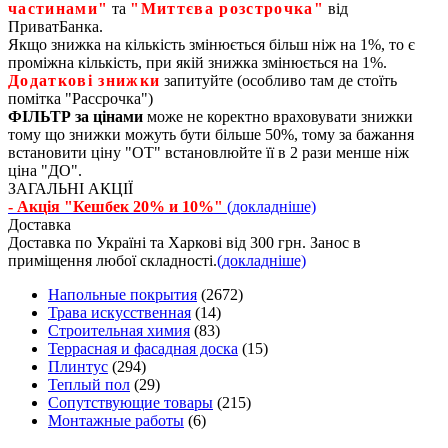
частинами"
та
"Миттєва розстрочка"
від
ПриватБанка.
Якщо знижка на кількість змінюється більш ніж на 1%, то є
проміжна кількість, при якій знижка змінюється на 1%.
Додаткові знижки
запитуйте (особливо там де стоїть
помітка "Рассрочка")
ФІЛЬТР за цінами
може не коректно враховувати знижки
тому що знижки можуть бути більше 50%, тому за бажання
встановити ціну "ОТ" встановлюйте її в 2 рази менше ніж
ціна "ДО".
ЗАГАЛЬНІ АКЦІЇ
- Акція "Кешбек 20% и 10%"
(докладніше)
Доставка
Доставка по Україні та Харкові від 300 грн. Занос в
приміщення любої складності.
(докладніше)
Напольные покрытия
(2672)
Трава искусственная
(14)
Строительная химия
(83)
Террасная и фасадная доска
(15)
Плинтус
(294)
Теплый пол
(29)
Сопутствующие товары
(215)
Монтажные работы
(6)