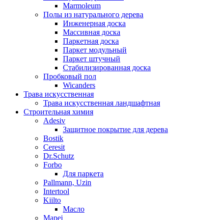
Marmoleum
Полы из натурального дерева
Инженерная доска
Массивная доска
Паркетная доска
Паркет модульный
Паркет штучный
Стабилизированная доска
Пробковый пол
Wicanders
Трава искусственная
Трава искусственная ландшафтная
Строительная химия
Adesiv
Защитное покрытие для дерева
Bostik
Ceresit
Dr.Schutz
Forbo
Для паркета
Pallmann, Uzin
Intertool
Kiilto
Масло
Mapei