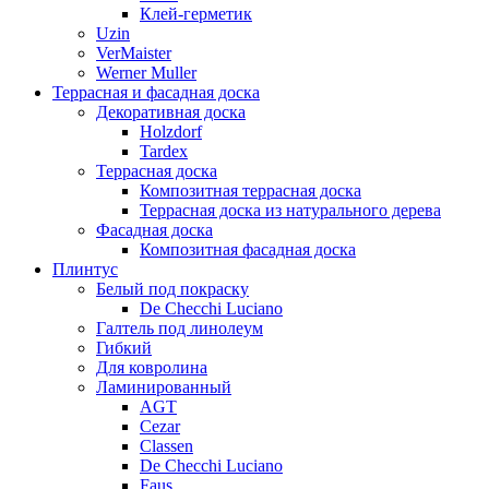
Клей-герметик
Uzin
VerMaister
Werner Muller
Террасная и фасадная доска
Декоративная доска
Holzdorf
Tardex
Террасная доска
Композитная террасная доска
Террасная доска из натурального дерева
Фасадная доска
Композитная фасадная доска
Плинтус
Белый под покраску
De Checchi Luciano
Галтель под линолеум
Гибкий
Для ковролина
Ламинированный
AGT
Cezar
Classen
De Checchi Luciano
Faus