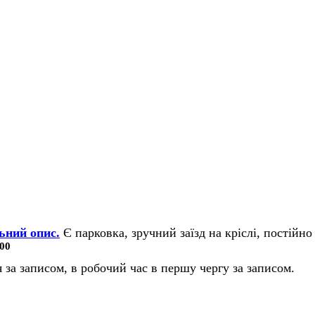
ьний опис.
Є парковка, зручний заїзд на кріслі, постійно 
00
 за записом, в робочий час в першу чергу за записом.