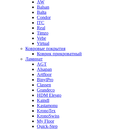
AW
Balsan
Balta
Condor
ITC
Real
Timzo
Vebe
Virtual
Ковровые покрытия
Коврик прикроватный
Ламинат
AGT
Alsapan
Artfloor
BinylPro
Classen
Grandeco
HDM Elesgo
Kaindl
Kastamonu
KronoTex
KronoSwiss
My Floor
Quick-Step