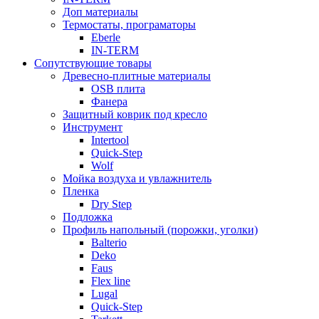
Доп материалы
Термостаты, програматоры
Eberle
IN-TERM
Сопутствующие товары
Древесно-плитные материалы
OSB плита
Фанера
Защитный коврик под кресло
Инструмент
Intertool
Quick-Step
Wolf
Мойка воздуха и увлажнитель
Пленка
Dry Step
Подложка
Профиль напольный (порожки, уголки)
Balterio
Deko
Faus
Flex line
Lugal
Quick-Step