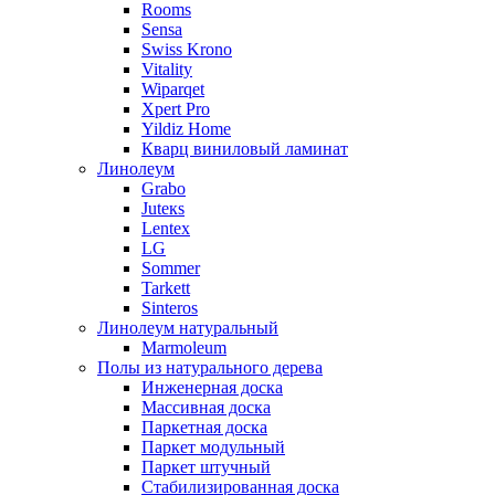
Rooms
Sensa
Swiss Krono
Vitality
Wiparqet
Xpert Pro
Yildiz Home
Кварц виниловый ламинат
Линолеум
Grabo
Juteкs
Lentex
LG
Sommer
Tarkett
Sinteros
Линолеум натуральный
Marmoleum
Полы из натурального дерева
Инженерная доска
Массивная доска
Паркетная доска
Паркет модульный
Паркет штучный
Стабилизированная доска