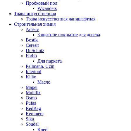
Пробковый пол
Wicanders
Трава искусственная
Трава искусственная ландшафтная
Строительная химия
Adesiv
Защитное покрытие для дерева
Bostik
Ceresit
Dr.Schutz
Forbo
Для паркета
Pallmann, Uzin
Intertool
Kiilto
Масло
Mapei
Multifix
Osmo
Pufas
RedBag
Remmers
Sika
Soudal
Клей