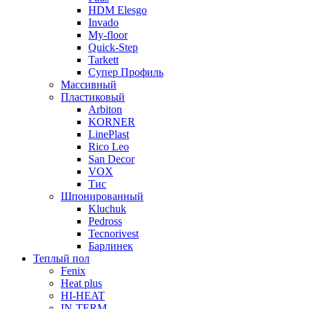
HDM Elesgo
Invado
My-floor
Quick-Step
Tarkett
Супер Профиль
Массивный
Пластиковый
Arbiton
KORNER
LinePlast
Rico Leo
San Decor
VOX
Тис
Шпонированный
Kluchuk
Pedross
Tecnorivest
Барлинек
Теплый пол
Fenix
Heat plus
HI-HEAT
IN-TERM