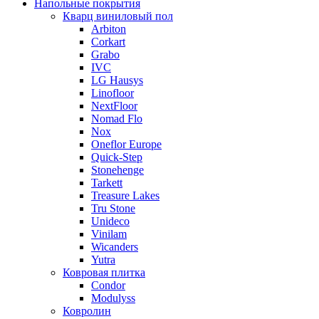
Напольные покрытия
Кварц виниловый пол
Arbiton
Corkart
Grabo
IVC
LG Hausys
Linofloor
NextFloor
Nomad Flo
Nox
Oneflor Europe
Quick-Step
Stonehenge
Tarkett
Treasure Lakes
Tru Stone
Unideco
Vinilam
Wicanders
Yutra
Ковровая плитка
Condor
Modulyss
Ковролин