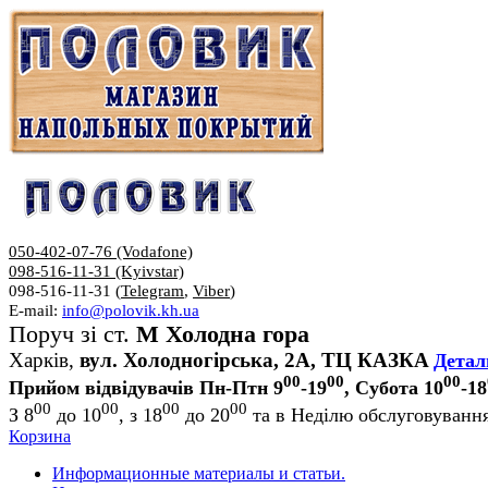
050-402-07-76 (Vodafone)
098-516-11-31 (Kyivstar)
098-516-11-31 (
Telegram
,
Viber
)
E-mail:
info@polovik.kh.ua
Поруч зі ст.
М Холодна гора
Харків,
вул. Холодногірська, 2А, ТЦ КАЗКА
Детал
00
00
00
Прийом відвідувачів Пн-Птн 9
-19
, Субота 10
-18
00
00
00
00
З 8
до 10
, з 18
до 20
та в Неділю обслуговування
Корзина
Информационные материалы и статьи.