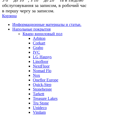
обслуговування за записом, в робочий час
в першу чергу за записом.
Корзина
Информационные материалы и статьи.
Напольные покрытия
Кварц виниловый пол
Arbiton
Corkart
Grabo
IVC
LG Hausys
Linofloor
NextFloor
Nomad Flo
Nox
Oneflor Europe
Quick-Step
Stonehenge
Tarkett
Treasure Lakes
Tru Stone
Unideco
Vinilam