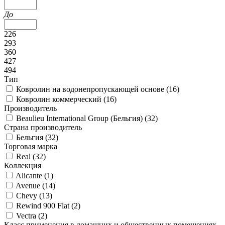
До
226
293
360
427
494
Тип
Ковролин на водонепропускающей основе (
16
)
Ковролин коммерческий (
16
)
Производитель
Beaulieu International Group (Бельгия) (
32
)
Страна производитель
Бельгия (
32
)
Торговая марка
Real (
32
)
Коллекция
Alicante (
1
)
Avenue (
14
)
Chevy (
13
)
Rewind 900 Flat (
2
)
Vectra (
2
)
Класс применения в домашних и общественных помещениях