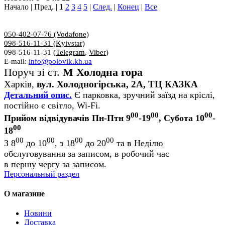
Начало | Пред. |
1
2
3
4
5
|
След.
|
Конец
|
Все
050-402-07-76 (Vodafone)
098-516-11-31 (Kyivstar)
098-516-11-31 (
Telegram
,
Viber
)
E-mail:
info@polovik.kh.ua
Поруч зі ст.
М Холодна гора
Харків,
вул. Холодногірська, 2А, ТЦ КАЗКА
Детальний опис.
Є парковка, зручний заїзд на кріслі,
постійно є світло, Wi-Fi.
00
00
00
Прийом відвідувачів Пн-Птн 9
-19
, Субота 10
-
00
18
00
00
00
00
З 8
до 10
, з 18
до 20
та в Неділю
обслуговування за записом, в робочий час
в першу чергу за записом.
Персональный раздел
О магазине
Новини
Доставка