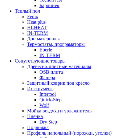
Барлинек
Теплый пол
Fenix
Heat plus
HI-HEAT
IN-TERM
Доп материалы
Термостаты, програматоры
Eberle
IN-TERM
Сопутствующие товары
Древесно-плитные материалы
OSB плита
Фанера
Защитный коврик под кресло
Инструмент
Intertool
Quick-Step
Wolf
Мойка воздуха и увлажнитель
Пленка
Dry Step
Подложка
Профиль напольный (порожки, уголки)