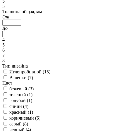
5
5
Толщина общая, мм
От
До
4
5
6
7
8
Тип дизайна
Иглопробивной (
15
)
Валенки (
7
)
Цвет
бежевый (
3
)
зеленый (
1
)
голубой (
1
)
синий (
4
)
красный (
1
)
коричневый (
6
)
серый (
8
)
черный (
4
)