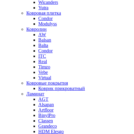
Wicanders
Yutra
Ковровая плитка
Condor
Modulyss
Ковролин
AW
Balsan
Balta
Condor
ITC
Real
Timzo
Vebe
Virtual
Ковровые покрытия
Коврик прикроватный
Ламинат
AGT
Alsapan
Artfloor
BinylPro
Classen
Grandeco
HDM Elesgo