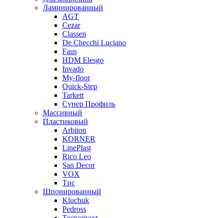
Ламинированный
AGT
Cezar
Classen
De Checchi Luciano
Faus
HDM Elesgo
Invado
My-floor
Quick-Step
Tarkett
Супер Профиль
Массивный
Пластиковый
Arbiton
KORNER
LinePlast
Rico Leo
San Decor
VOX
Тис
Шпонированный
Kluchuk
Pedross
Tecnorivest