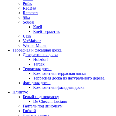
Pufas
RedBag
Remmers
Sika
Soudal
Клей
Клей-герметик
Uzin
VerMaister
Werner Muller
Террасная и фасадная доска
Декоративная доска
Holzdorf
Tardex
Террасная доска
Композитная террасная доска
Террасная доска из натурального дерева
Фасадная доска
Композитная фасадная доска
Плинтус
Белый под покраску
De Checchi Luciano
Галтель под линолеум
Гибкий
Для ковролина