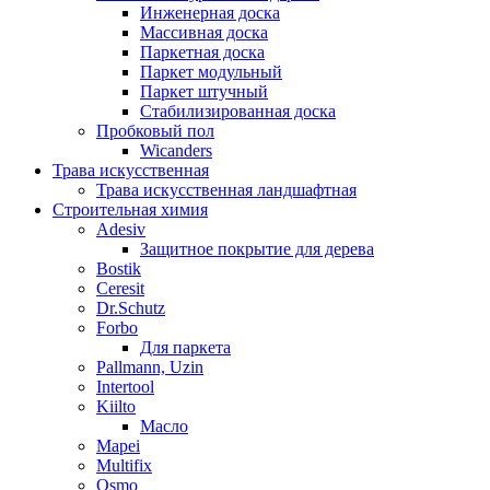
Инженерная доска
Массивная доска
Паркетная доска
Паркет модульный
Паркет штучный
Стабилизированная доска
Пробковый пол
Wicanders
Трава искусственная
Трава искусственная ландшафтная
Строительная химия
Adesiv
Защитное покрытие для дерева
Bostik
Ceresit
Dr.Schutz
Forbo
Для паркета
Pallmann, Uzin
Intertool
Kiilto
Масло
Mapei
Multifix
Osmo