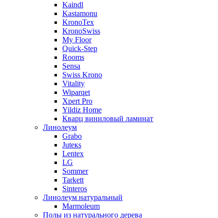
Kaindl
Kastamonu
KronoTex
KronoSwiss
My Floor
Quick-Step
Rooms
Sensa
Swiss Krono
Vitality
Wiparqet
Xpert Pro
Yildiz Home
Кварц виниловый ламинат
Линолеум
Grabo
Juteкs
Lentex
LG
Sommer
Tarkett
Sinteros
Линолеум натуральный
Marmoleum
Полы из натурального дерева