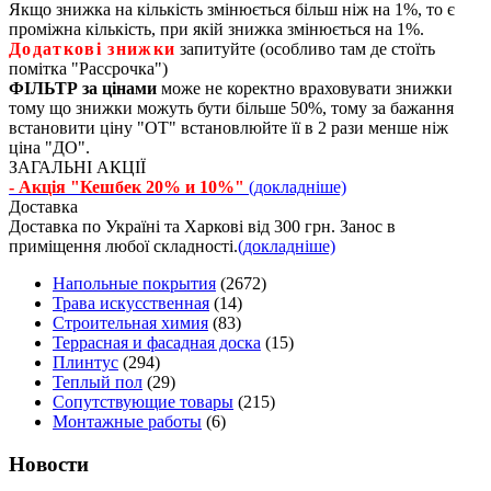
Якщо знижка на кількість змінюється більш ніж на 1%, то є
проміжна кількість, при якій знижка змінюється на 1%.
Додаткові знижки
запитуйте (особливо там де стоїть
помітка "Рассрочка")
ФІЛЬТР за цінами
може не коректно враховувати знижки
тому що знижки можуть бути більше 50%, тому за бажання
встановити ціну "ОТ" встановлюйте її в 2 рази менше ніж
ціна "ДО".
ЗАГАЛЬНІ АКЦІЇ
- Акція "Кешбек 20% и 10%"
(докладніше)
Доставка
Доставка по Україні та Харкові від 300 грн. Занос в
приміщення любої складності.
(докладніше)
Напольные покрытия
(2672)
Трава искусственная
(14)
Строительная химия
(83)
Террасная и фасадная доска
(15)
Плинтус
(294)
Теплый пол
(29)
Сопутствующие товары
(215)
Монтажные работы
(6)
Новости