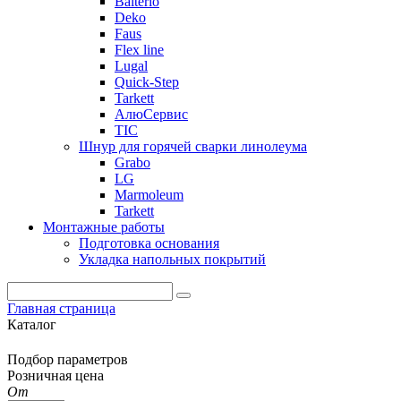
Balterio
Deko
Faus
Flex line
Lugal
Quick-Step
Tarkett
АлюСервис
ТІС
Шнур для горячей сварки линолеума
Grabo
LG
Marmoleum
Tarkett
Монтажные работы
Подготовка основания
Укладка напольных покрытий
Главная страница
Каталог
Подбор параметров
Розничная цена
От