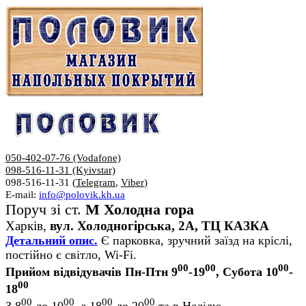
050-402-07-76 (Vodafone)
098-516-11-31 (Kyivstar)
098-516-11-31 (
Telegram
,
Viber
)
E-mail:
info@polovik.kh.ua
Поруч зі ст.
М Холодна гора
Харків,
вул. Холодногірська, 2А, ТЦ КАЗКА
Детальний опис.
Є парковка, зручний заїзд на кріслі,
постійно є світло, Wi-Fi.
00
00
00
Прийом відвідувачів Пн-Птн 9
-19
, Субота 10
-
00
18
00
00
00
00
З 8
до 10
, з 18
до 20
та в Неділю