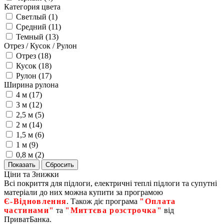
Категория цвета
Светлый (
1
)
Средний (
11
)
Темный (
13
)
Отрез / Кусок / Рулон
Отрез (
18
)
Кусок (
18
)
Рулон (
17
)
Ширина рулона
4 м (
17
)
3 м (
12
)
2,5 м (
5
)
2 м (
14
)
1,5 м (
6
)
1 м (
9
)
0,8 м (
2
)
Ціни та Знижки
Всі покриття для підлоги, електричні теплі підлоги та супутні
матеріали до них можна купити за програмою
Є‑Відновлення
. Також діє програма
"Оплата
частинами"
та
"Миттєва розстрочка"
від
ПриватБанка.