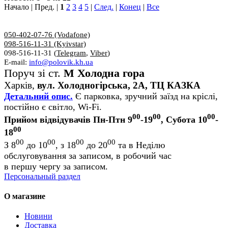
Начало | Пред. |
1
2
3
4
5
|
След.
|
Конец
|
Все
050-402-07-76 (Vodafone)
098-516-11-31 (Kyivstar)
098-516-11-31 (
Telegram
,
Viber
)
E-mail:
info@polovik.kh.ua
Поруч зі ст.
М Холодна гора
Харків,
вул. Холодногірська, 2А, ТЦ КАЗКА
Детальний опис.
Є парковка, зручний заїзд на кріслі,
постійно є світло, Wi-Fi.
00
00
00
Прийом відвідувачів Пн-Птн 9
-19
, Субота 10
-
00
18
00
00
00
00
З 8
до 10
, з 18
до 20
та в Неділю
обслуговування за записом, в робочий час
в першу чергу за записом.
Персональный раздел
О магазине
Новини
Доставка