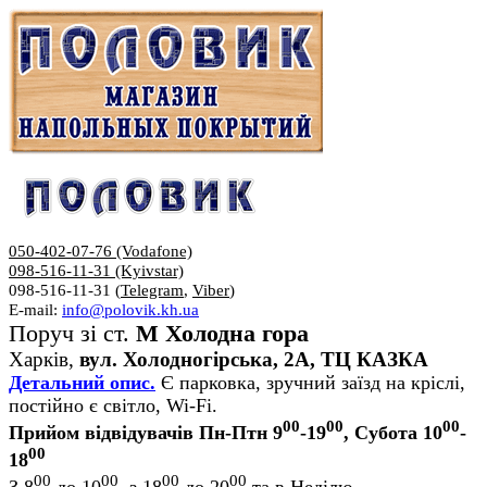
050-402-07-76 (Vodafone)
098-516-11-31 (Kyivstar)
098-516-11-31 (
Telegram
,
Viber
)
E-mail:
info@polovik.kh.ua
Поруч зі ст.
М Холодна гора
Харків,
вул. Холодногірська, 2А, ТЦ КАЗКА
Детальний опис.
Є парковка, зручний заїзд на кріслі,
постійно є світло, Wi-Fi.
00
00
00
Прийом відвідувачів Пн-Птн 9
-19
, Субота 10
-
00
18
00
00
00
00
З 8
до 10
, з 18
до 20
та в Неділю