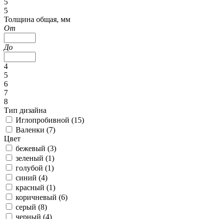
5
5
Толщина общая, мм
От
До
4
5
6
7
8
Тип дизайна
Иглопробивной (
15
)
Валенки (
7
)
Цвет
бежевый (
3
)
зеленый (
1
)
голубой (
1
)
синий (
4
)
красный (
1
)
коричневый (
6
)
серый (
8
)
черный (
4
)