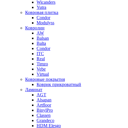
Wicanders
Yutra
Ковровая плитка
Condor
Modulyss
Ковролин
AW
Balsan
Balta
Condor
ITC
Real
Timzo
Vebe
Virtual
Ковровые покрытия
Коврик прикроватный
Ламинат
AGT
Alsapan
Artfloor
BinylPro
Classen
Grandeco
HDM Elesgo