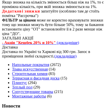
Якщо знижка на кількість змінюється більш ніж на 1%, то є
проміжна кількість, при якій знижка змінюється на 1%.
Додаткові знижки
запитуйте (особливо там де стоїть
помітка "Рассрочка")
ФІЛЬТР за цінами
може не коректно враховувати знижки
тому що знижки можуть бути більше 50%, тому за бажання
встановити ціну "ОТ" встановлюйте її в 2 рази менше ніж
ціна "ДО".
ЗАГАЛЬНІ АКЦІЇ
- Акція "Кешбек 20% и 10%"
(докладніше)
Доставка
Доставка по Україні та Харкові від 300 грн. Занос в
приміщення любої складності.
(докладніше)
Напольные покрытия
(2672)
Трава искусственная
(14)
Строительная химия
(83)
Террасная и фасадная доска
(15)
Плинтус
(294)
Теплый пол
(29)
Сопутствующие товары
(215)
Монтажные работы
(6)
Новости