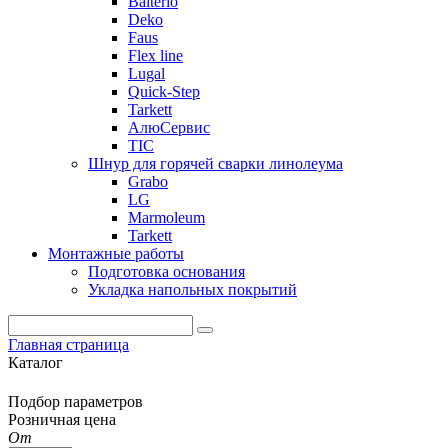
Balterio
Deko
Faus
Flex line
Lugal
Quick-Step
Tarkett
АлюСервис
ТІС
Шнур для горячей сварки линолеума
Grabo
LG
Marmoleum
Tarkett
Монтажные работы
Подготовка основания
Укладка напольных покрытий
Главная страница
Каталог
Подбор параметров
Розничная цена
От