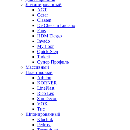
Ламинированный
AGT
Cezar
Classen
De Checchi Luciano
Faus
HDM Elesgo
Invado
My-floor
Quick-Step
Tarkett
Супер Профиль
Массивный
Пластиковый
Arbiton
KORNER
LinePlast
Rico Leo
San Decor
VOX
Тис
Шпонированный
Kluchuk
Pedross
Tecnorivest