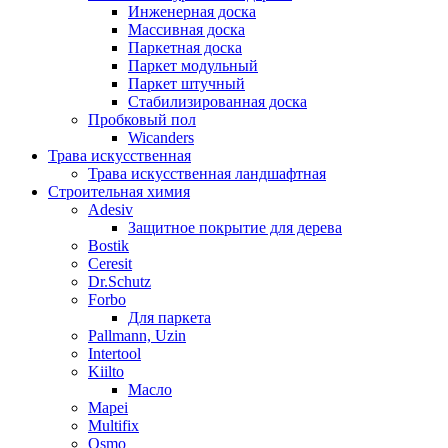
Инженерная доска
Массивная доска
Паркетная доска
Паркет модульный
Паркет штучный
Стабилизированная доска
Пробковый пол
Wicanders
Трава искусственная
Трава искусственная ландшафтная
Строительная химия
Adesiv
Защитное покрытие для дерева
Bostik
Ceresit
Dr.Schutz
Forbo
Для паркета
Pallmann, Uzin
Intertool
Kiilto
Масло
Mapei
Multifix
Osmo