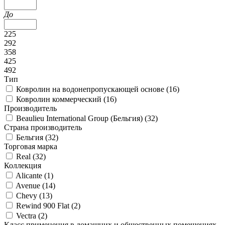
До
225
292
358
425
492
Тип
Ковролин на водонепропускающей основе (
16
)
Ковролин коммерческий (
16
)
Производитель
Beaulieu International Group (Бельгия) (
32
)
Страна производитель
Бельгия (
32
)
Торговая марка
Real (
32
)
Коллекция
Alicante (
1
)
Avenue (
14
)
Chevy (
13
)
Rewind 900 Flat (
2
)
Vectra (
2
)
Класс применения в домашних и общественных помещениях