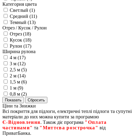
Категория цвета
Светлый (
1
)
Средний (
11
)
Темный (
13
)
Отрез / Кусок / Рулон
Отрез (
18
)
Кусок (
18
)
Рулон (
17
)
Ширина рулона
4 м (
17
)
3 м (
12
)
2,5 м (
5
)
2 м (
14
)
1,5 м (
6
)
1 м (
9
)
0,8 м (
2
)
Ціни та Знижки
Всі покриття для підлоги, електричні теплі підлоги та супутні
матеріали до них можна купити за програмою
Є‑Відновлення
. Також діє програма
"Оплата
частинами"
та
"Миттєва розстрочка"
від
ПриватБанка.