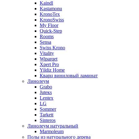
Kaindl
Kastamonu
KronoTex
KronoSwiss
My Floor
Quick-Step
Rooms
Sensa
Swiss Krono
Vitality
Wiparqet
Xpert Pro
Yildiz Home
Кварц виниловый ламинат
Линолеум
Grabo
Juteкs
Lentex
LG
Sommer
Tarkett
Sinteros
Линолеум натуральный
Marmoleum
Полы из натурального дерева