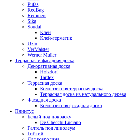
Pufas
RedBag
Remmers
Sika
Soudal
Клей
Клей-герметик
Uzin
VerMaister
Werner Muller
Террасная и фасадная доска
Декоративная доска
Holzdorf
Tardex
Террасная доска
Композитная террасная доска
Террасная доска из натурального дерева
Фасадная доска
Композитная фасадная доска
Плинтус
Белый под покраску
De Checchi Luciano
Галтель под линолеум
Гибкий
Для ковролина