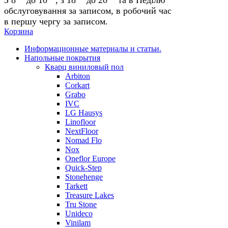
обслуговування за записом, в робочий час
в першу чергу за записом.
Корзина
Информационные материалы и статьи.
Напольные покрытия
Кварц виниловый пол
Arbiton
Corkart
Grabo
IVC
LG Hausys
Linofloor
NextFloor
Nomad Flo
Nox
Oneflor Europe
Quick-Step
Stonehenge
Tarkett
Treasure Lakes
Tru Stone
Unideco
Vinilam