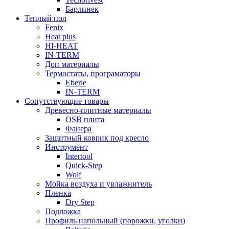
Барлинек
Теплый пол
Fenix
Heat plus
HI-HEAT
IN-TERM
Доп материалы
Термостаты, програматоры
Eberle
IN-TERM
Сопутствующие товары
Древесно-плитные материалы
OSB плита
Фанера
Защитный коврик под кресло
Инструмент
Intertool
Quick-Step
Wolf
Мойка воздуха и увлажнитель
Пленка
Dry Step
Подложка
Профиль напольный (порожки, уголки)