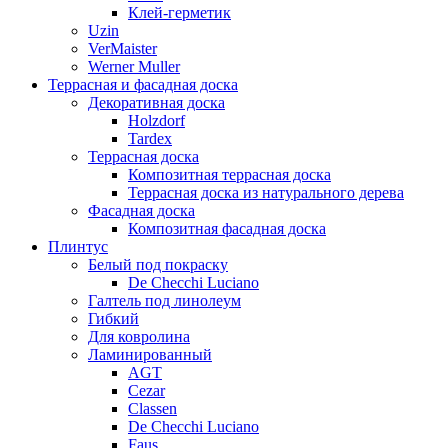
Клей-герметик
Uzin
VerMaister
Werner Muller
Террасная и фасадная доска
Декоративная доска
Holzdorf
Tardex
Террасная доска
Композитная террасная доска
Террасная доска из натурального дерева
Фасадная доска
Композитная фасадная доска
Плинтус
Белый под покраску
De Checchi Luciano
Галтель под линолеум
Гибкий
Для ковролина
Ламинированный
AGT
Cezar
Classen
De Checchi Luciano
Faus