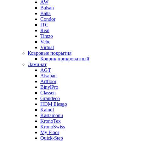
AW
Balsan
Balta
Condor
ITC
Real
Timzo
Vebe
Virtual
Ковровые покрытия
Коврик прикроватный
Ламинат
AGT
Alsapan
Artfloor
BinylPro
Classen
Grandeco
HDM Elesgo
Kaindl
Kastamonu
KronoTex
KronoSwiss
My Floor
Quick-Step