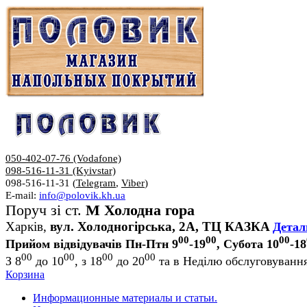
050-402-07-76 (Vodafone)
098-516-11-31 (Kyivstar)
098-516-11-31 (
Telegram
,
Viber
)
E-mail:
info@polovik.kh.ua
Поруч зі ст.
М Холодна гора
Харків,
вул. Холодногірська, 2А, ТЦ КАЗКА
Детал
00
00
00
Прийом відвідувачів Пн-Птн 9
-19
, Субота 10
-18
00
00
00
00
З 8
до 10
, з 18
до 20
та в Неділю обслуговування
Корзина
Информационные материалы и статьи.