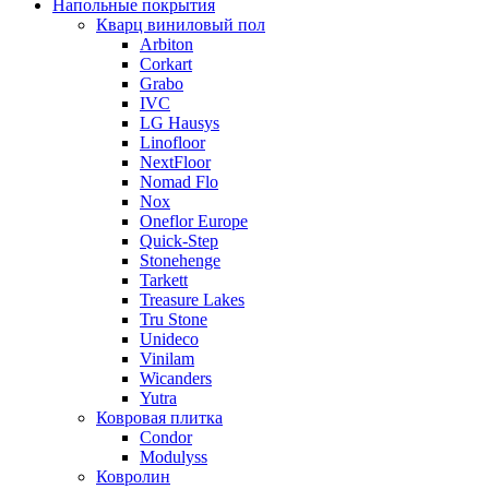
Напольные покрытия
Кварц виниловый пол
Arbiton
Corkart
Grabo
IVC
LG Hausys
Linofloor
NextFloor
Nomad Flo
Nox
Oneflor Europe
Quick-Step
Stonehenge
Tarkett
Treasure Lakes
Tru Stone
Unideco
Vinilam
Wicanders
Yutra
Ковровая плитка
Condor
Modulyss
Ковролин