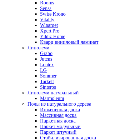
Rooms
Sensa
Swiss Krono
Vitality
Wiparqet
Xpert Pro
Yildiz Home
Кварц виниловый ламинат
Линолеум
Grabo
Juteкs
Lentex
LG
Sommer
Tarkett
Sinteros
Линолеум натуральный
Marmoleum
Полы из натурального дерева
Инженерная доска
Массивная доска
Паркетная доска
Паркет модульный
Паркет штучный
Стабилизированная доска