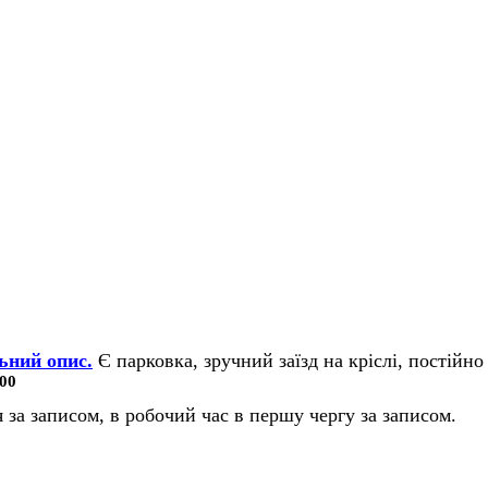
ьний опис.
Є парковка, зручний заїзд на кріслі, постійно 
00
 за записом, в робочий час в першу чергу за записом.