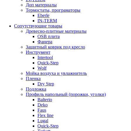
Доп материалы
Термостаты, програматоры
Eberle
IN-TERM
Сопутствующие товары
Древесно-плитные материалы
OSB плита
Фанера
Защитный коврик под кресло
Инструмент
Intertool
Quick-Step
Wolf
Мойка воздуха и увлажнитель
Пленка
Dry Step
Подложка
Профиль напольный (порожки, уголки)
Balterio
Deko
Faus
Flex line
Lugal
Quick-Step