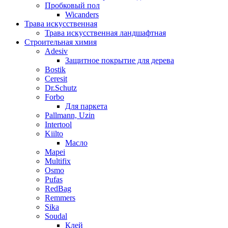
Пробковый пол
Wicanders
Трава искусственная
Трава искусственная ландшафтная
Строительная химия
Adesiv
Защитное покрытие для дерева
Bostik
Ceresit
Dr.Schutz
Forbo
Для паркета
Pallmann, Uzin
Intertool
Kiilto
Масло
Mapei
Multifix
Osmo
Pufas
RedBag
Remmers
Sika
Soudal
Клей