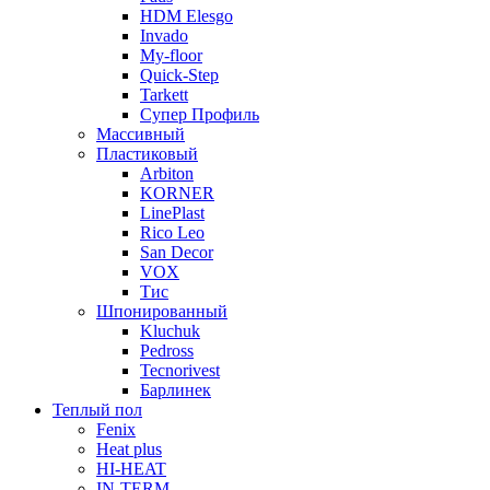
HDM Elesgo
Invado
My-floor
Quick-Step
Tarkett
Супер Профиль
Массивный
Пластиковый
Arbiton
KORNER
LinePlast
Rico Leo
San Decor
VOX
Тис
Шпонированный
Kluchuk
Pedross
Tecnorivest
Барлинек
Теплый пол
Fenix
Heat plus
HI-HEAT
IN-TERM