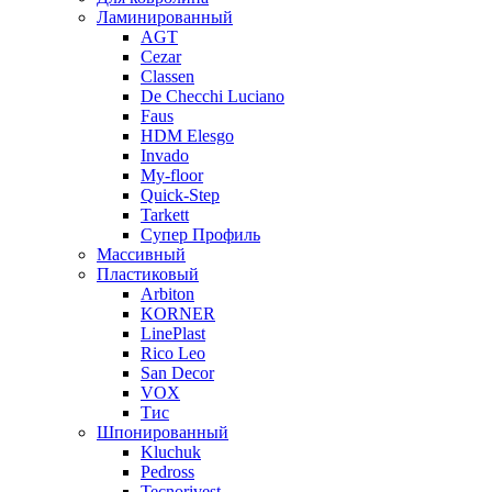
Ламинированный
AGT
Cezar
Classen
De Checchi Luciano
Faus
HDM Elesgo
Invado
My-floor
Quick-Step
Tarkett
Супер Профиль
Массивный
Пластиковый
Arbiton
KORNER
LinePlast
Rico Leo
San Decor
VOX
Тис
Шпонированный
Kluchuk
Pedross
Tecnorivest