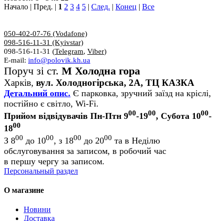
Начало | Пред. |
1
2
3
4
5
|
След.
|
Конец
|
Все
050-402-07-76 (Vodafone)
098-516-11-31 (Kyivstar)
098-516-11-31 (
Telegram
,
Viber
)
E-mail:
info@polovik.kh.ua
Поруч зі ст.
М Холодна гора
Харків,
вул. Холодногірська, 2А, ТЦ КАЗКА
Детальний опис.
Є парковка, зручний заїзд на кріслі,
постійно є світло, Wi-Fi.
00
00
00
Прийом відвідувачів Пн-Птн 9
-19
, Субота 10
-
00
18
00
00
00
00
З 8
до 10
, з 18
до 20
та в Неділю
обслуговування за записом, в робочий час
в першу чергу за записом.
Персональный раздел
О магазине
Новини
Доставка