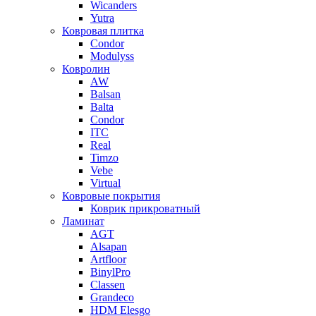
Wicanders
Yutra
Ковровая плитка
Condor
Modulyss
Ковролин
AW
Balsan
Balta
Condor
ITC
Real
Timzo
Vebe
Virtual
Ковровые покрытия
Коврик прикроватный
Ламинат
AGT
Alsapan
Artfloor
BinylPro
Classen
Grandeco
HDM Elesgo