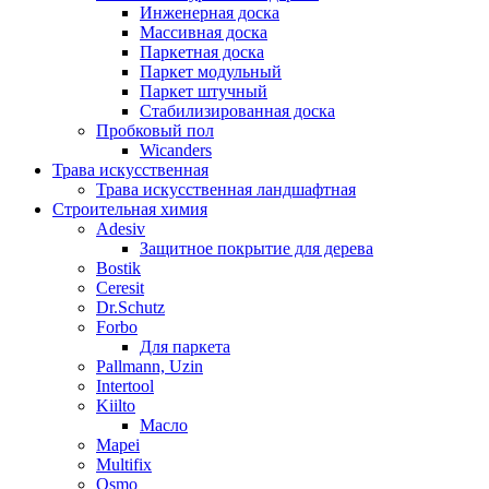
Инженерная доска
Массивная доска
Паркетная доска
Паркет модульный
Паркет штучный
Стабилизированная доска
Пробковый пол
Wicanders
Трава искусственная
Трава искусственная ландшафтная
Строительная химия
Adesiv
Защитное покрытие для дерева
Bostik
Ceresit
Dr.Schutz
Forbo
Для паркета
Pallmann, Uzin
Intertool
Kiilto
Масло
Mapei
Multifix
Osmo