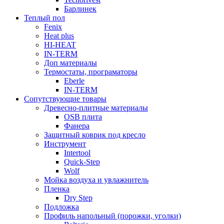
Барлинек
Теплый пол
Fenix
Heat plus
HI-HEAT
IN-TERM
Доп материалы
Термостаты, програматоры
Eberle
IN-TERM
Сопутствующие товары
Древесно-плитные материалы
OSB плита
Фанера
Защитный коврик под кресло
Инструмент
Intertool
Quick-Step
Wolf
Мойка воздуха и увлажнитель
Пленка
Dry Step
Подложка
Профиль напольный (порожки, уголки)