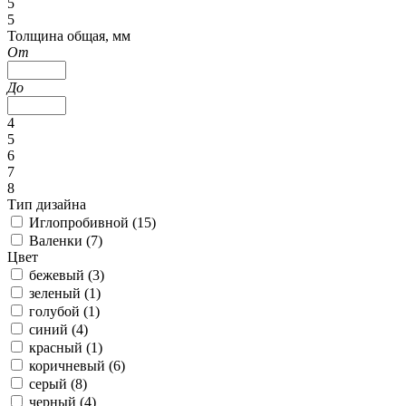
5
5
Толщина общая, мм
От
До
4
5
6
7
8
Тип дизайна
Иглопробивной (
15
)
Валенки (
7
)
Цвет
бежевый (
3
)
зеленый (
1
)
голубой (
1
)
синий (
4
)
красный (
1
)
коричневый (
6
)
серый (
8
)
черный (
4
)