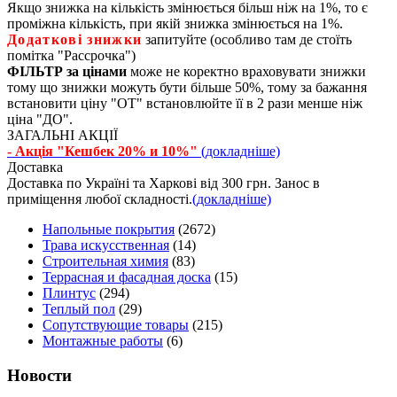
Якщо знижка на кількість змінюється більш ніж на 1%, то є
проміжна кількість, при якій знижка змінюється на 1%.
Додаткові знижки
запитуйте (особливо там де стоїть
помітка "Рассрочка")
ФІЛЬТР за цінами
може не коректно враховувати знижки
тому що знижки можуть бути більше 50%, тому за бажання
встановити ціну "ОТ" встановлюйте її в 2 рази менше ніж
ціна "ДО".
ЗАГАЛЬНІ АКЦІЇ
- Акція "Кешбек 20% и 10%"
(докладніше)
Доставка
Доставка по Україні та Харкові від 300 грн. Занос в
приміщення любої складності.
(докладніше)
Напольные покрытия
(2672)
Трава искусственная
(14)
Строительная химия
(83)
Террасная и фасадная доска
(15)
Плинтус
(294)
Теплый пол
(29)
Сопутствующие товары
(215)
Монтажные работы
(6)
Новости