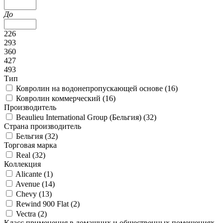
До
226
293
360
427
493
Тип
Ковролин на водонепропускающей основе (
16
)
Ковролин коммерческий (
16
)
Производитель
Beaulieu International Group (Бельгия) (
32
)
Страна производитель
Бельгия (
32
)
Торговая марка
Real (
32
)
Коллекция
Alicante (
1
)
Avenue (
14
)
Chevy (
13
)
Rewind 900 Flat (
2
)
Vectra (
2
)
Класс применения в домашних и общественных помещениях