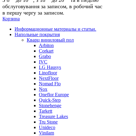
обслуговування за записом, в робочий час
в першу чергу за записом.
Корзина
Информационные материалы и статьи.
Напольные покрытия
Кварц виниловый пол
Arbiton
Corkart
Grabo
IVC
LG Hausys
Linofloor
NextFloor
Nomad Flo
Nox
Oneflor Europe
Quick-Step
Stonehenge
Tarkett
Treasure Lakes
Tru Stone
Unideco
Vinilam