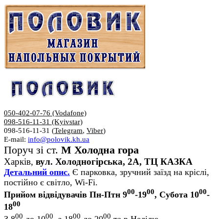
050-402-07-76 (Vodafone)
098-516-11-31 (Kyivstar)
098-516-11-31 (
Telegram
,
Viber
)
E-mail:
info@polovik.kh.ua
Поруч зі ст.
М Холодна гора
Харків,
вул. Холодногірська, 2А, ТЦ КАЗКА
Детальний опис.
Є парковка, зручний заїзд на кріслі,
постійно є світло, Wi-Fi.
00
00
00
Прийом відвідувачів Пн-Птн 9
-19
, Субота 10
-
00
18
00
00
00
00
З 8
до 10
, з 18
до 20
та в Неділю