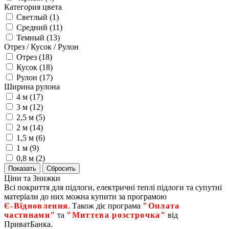
Категория цвета
Светлый (
1
)
Средний (
11
)
Темный (
13
)
Отрез / Кусок / Рулон
Отрез (
18
)
Кусок (
18
)
Рулон (
17
)
Ширина рулона
4 м (
17
)
3 м (
12
)
2,5 м (
5
)
2 м (
14
)
1,5 м (
6
)
1 м (
9
)
0,8 м (
2
)
Ціни та Знижки
Всі покриття для підлоги, електричні теплі підлоги та супутні
матеріали до них можна купити за програмою
Є‑Відновлення
. Також діє програма
"Оплата
частинами"
та
"Миттєва розстрочка"
від
ПриватБанка.