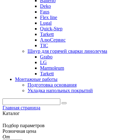
Balterio
Deko
Faus
Flex line
Lugal
Quick-Step
Tarkett
АлюСервис
ТІС
Шнур для горячей сварки линолеума
Grabo
LG
Marmoleum
Tarkett
Монтажные работы
Подготовка основания
Укладка напольных покрытий
Главная страница
Каталог
Подбор параметров
Розничная цена
От