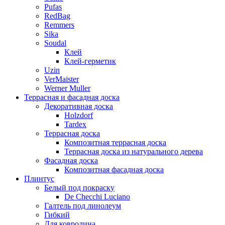
Pufas
RedBag
Remmers
Sika
Soudal
Клей
Клей-герметик
Uzin
VerMaister
Werner Muller
Террасная и фасадная доска
Декоративная доска
Holzdorf
Tardex
Террасная доска
Композитная террасная доска
Террасная доска из натурального дерева
Фасадная доска
Композитная фасадная доска
Плинтус
Белый под покраску
De Checchi Luciano
Галтель под линолеум
Гибкий
Для ковролина