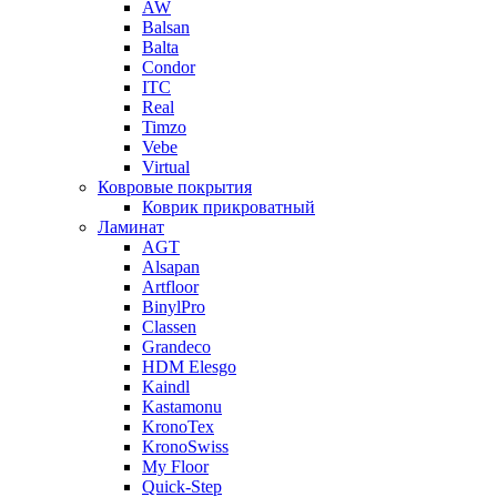
AW
Balsan
Balta
Condor
ITC
Real
Timzo
Vebe
Virtual
Ковровые покрытия
Коврик прикроватный
Ламинат
AGT
Alsapan
Artfloor
BinylPro
Classen
Grandeco
HDM Elesgo
Kaindl
Kastamonu
KronoTex
KronoSwiss
My Floor
Quick-Step