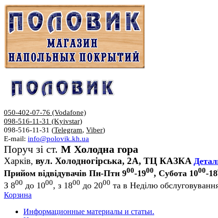
050-402-07-76 (Vodafone)
098-516-11-31 (Kyivstar)
098-516-11-31 (
Telegram
,
Viber
)
E-mail:
info@polovik.kh.ua
Поруч зі ст.
М Холодна гора
Харків,
вул. Холодногірська, 2А, ТЦ КАЗКА
Детал
00
00
00
Прийом відвідувачів Пн-Птн 9
-19
, Субота 10
-18
00
00
00
00
З 8
до 10
, з 18
до 20
та в Неділю обслуговування
Корзина
Информационные материалы и статьи.