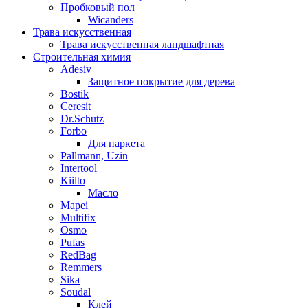
Пробковый пол
Wicanders
Трава искусственная
Трава искусственная ландшафтная
Строительная химия
Adesiv
Защитное покрытие для дерева
Bostik
Ceresit
Dr.Schutz
Forbo
Для паркета
Pallmann, Uzin
Intertool
Kiilto
Масло
Mapei
Multifix
Osmo
Pufas
RedBag
Remmers
Sika
Soudal
Клей