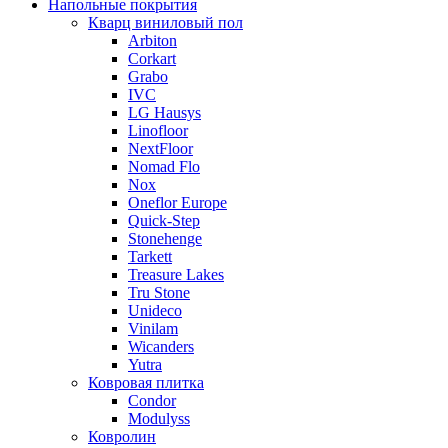
Напольные покрытия
Кварц виниловый пол
Arbiton
Corkart
Grabo
IVC
LG Hausys
Linofloor
NextFloor
Nomad Flo
Nox
Oneflor Europe
Quick-Step
Stonehenge
Tarkett
Treasure Lakes
Tru Stone
Unideco
Vinilam
Wicanders
Yutra
Ковровая плитка
Condor
Modulyss
Ковролин