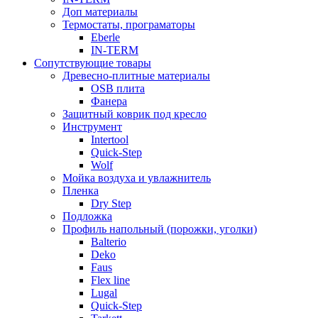
Доп материалы
Термостаты, програматоры
Eberle
IN-TERM
Сопутствующие товары
Древесно-плитные материалы
OSB плита
Фанера
Защитный коврик под кресло
Инструмент
Intertool
Quick-Step
Wolf
Мойка воздуха и увлажнитель
Пленка
Dry Step
Подложка
Профиль напольный (порожки, уголки)
Balterio
Deko
Faus
Flex line
Lugal
Quick-Step