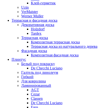
Клей-герметик
Uzin
VerMaister
Werner Muller
Террасная и фасадная доска
Декоративная доска
Holzdorf
Tardex
Террасная доска
Композитная террасная доска
Террасная доска из натурального дерева
Фасадная доска
Композитная фасадная доска
Плинтус
Белый под покраску
De Checchi Luciano
Галтель под линолеум
Гибкий
Для ковролина
Ламинированный
AGT
Cezar
Classen
De Checchi Luciano
Faus