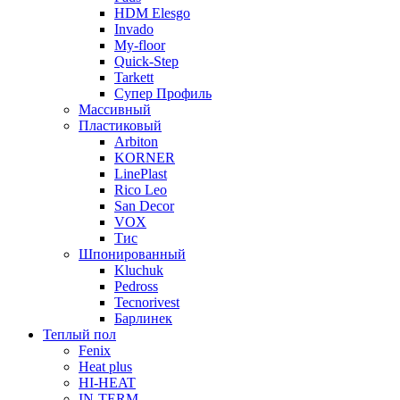
HDM Elesgo
Invado
My-floor
Quick-Step
Tarkett
Супер Профиль
Массивный
Пластиковый
Arbiton
KORNER
LinePlast
Rico Leo
San Decor
VOX
Тис
Шпонированный
Kluchuk
Pedross
Tecnorivest
Барлинек
Теплый пол
Fenix
Heat plus
HI-HEAT
IN-TERM