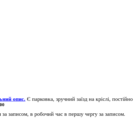
ьний опис.
Є парковка, зручний заїзд на кріслі, постійно 
00
 за записом, в робочий час в першу чергу за записом.