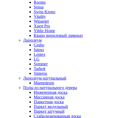
Rooms
Sensa
Swiss Krono
Vitality
Wiparqet
Xpert Pro
Yildiz Home
Кварц виниловый ламинат
Линолеум
Grabo
Juteкs
Lentex
LG
Sommer
Tarkett
Sinteros
Линолеум натуральный
Marmoleum
Полы из натурального дерева
Инженерная доска
Массивная доска
Паркетная доска
Паркет модульный
Паркет штучный
Стабилизированная доска