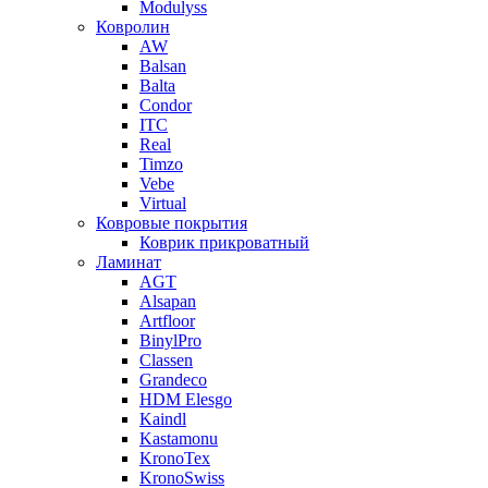
Modulyss
Ковролин
AW
Balsan
Balta
Condor
ITC
Real
Timzo
Vebe
Virtual
Ковровые покрытия
Коврик прикроватный
Ламинат
AGT
Alsapan
Artfloor
BinylPro
Classen
Grandeco
HDM Elesgo
Kaindl
Kastamonu
KronoTex
KronoSwiss