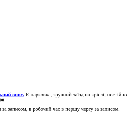
ьний опис.
Є парковка, зручний заїзд на кріслі, постійно 
00
 за записом, в робочий час в першу чергу за записом.