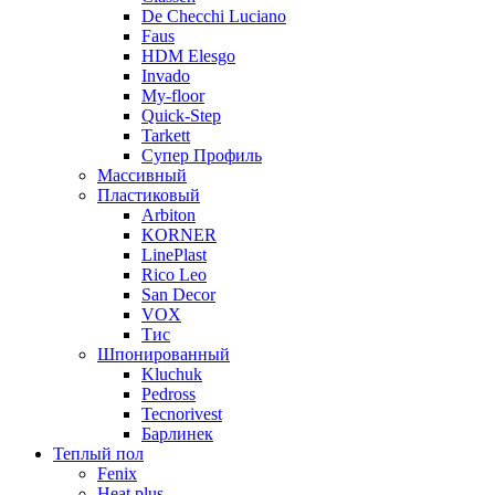
De Checchi Luciano
Faus
HDM Elesgo
Invado
My-floor
Quick-Step
Tarkett
Супер Профиль
Массивный
Пластиковый
Arbiton
KORNER
LinePlast
Rico Leo
San Decor
VOX
Тис
Шпонированный
Kluchuk
Pedross
Tecnorivest
Барлинек
Теплый пол
Fenix
Heat plus