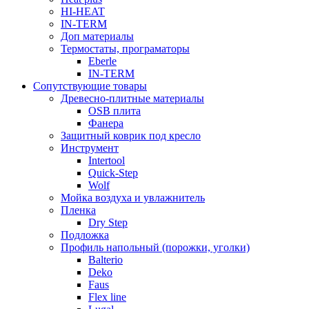
HI-HEAT
IN-TERM
Доп материалы
Термостаты, програматоры
Eberle
IN-TERM
Сопутствующие товары
Древесно-плитные материалы
OSB плита
Фанера
Защитный коврик под кресло
Инструмент
Intertool
Quick-Step
Wolf
Мойка воздуха и увлажнитель
Пленка
Dry Step
Подложка
Профиль напольный (порожки, уголки)
Balterio
Deko
Faus
Flex line