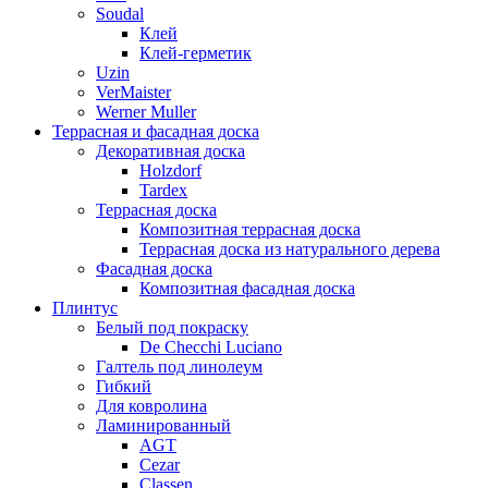
Soudal
Клей
Клей-герметик
Uzin
VerMaister
Werner Muller
Террасная и фасадная доска
Декоративная доска
Holzdorf
Tardex
Террасная доска
Композитная террасная доска
Террасная доска из натурального дерева
Фасадная доска
Композитная фасадная доска
Плинтус
Белый под покраску
De Checchi Luciano
Галтель под линолеум
Гибкий
Для ковролина
Ламинированный
AGT
Cezar
Classen