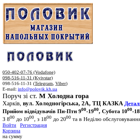
050-402-07-76 (Vodafone)
098-516-11-31 (Kyivstar)
098-516-11-31 (
Telegram
,
Viber
)
E-mail:
info@polovik.kh.ua
Поруч зі ст.
М Холодна гора
Харків,
вул. Холодногірська, 2А, ТЦ КАЗКА
Детал
00
00
00
Прийом відвідувачів Пн-Птн 9
-19
, Субота 10
-18
00
00
00
00
З 8
до 10
, з 18
до 20
та в Неділю обслуговування
Войти
Регистрация
Корзина
на сумму