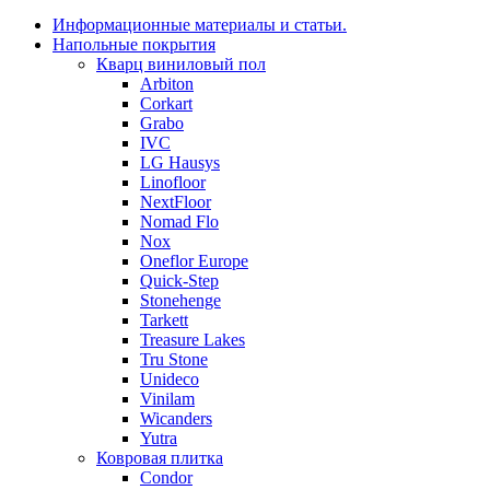
Информационные материалы и статьи.
Напольные покрытия
Кварц виниловый пол
Arbiton
Corkart
Grabo
IVC
LG Hausys
Linofloor
NextFloor
Nomad Flo
Nox
Oneflor Europe
Quick-Step
Stonehenge
Tarkett
Treasure Lakes
Tru Stone
Unideco
Vinilam
Wicanders
Yutra
Ковровая плитка
Condor