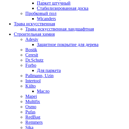
Паркет штучный
Стабилизированная доска
Пробковый пол
Wicanders
Трава искусственная
Трава искусственная ландшафтная
Строительная химия
Adesiv
Защитное покрытие для дерева
Bostik
Ceresit
Dr.Schutz
Forbo
Для паркета
Pallmann, Uzin
Intertool
Kiilto
Масло
Mapei
Multifix
Osmo
Pufas
RedBag
Remmers
Sika