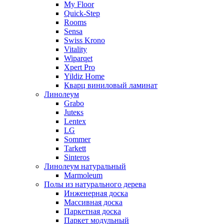
My Floor
Quick-Step
Rooms
Sensa
Swiss Krono
Vitality
Wiparqet
Xpert Pro
Yildiz Home
Кварц виниловый ламинат
Линолеум
Grabo
Juteкs
Lentex
LG
Sommer
Tarkett
Sinteros
Линолеум натуральный
Marmoleum
Полы из натурального дерева
Инженерная доска
Массивная доска
Паркетная доска
Паркет модульный