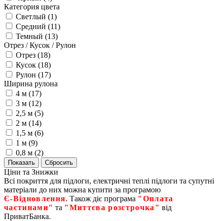
Категория цвета
Светлый (
1
)
Средний (
11
)
Темный (
13
)
Отрез / Кусок / Рулон
Отрез (
18
)
Кусок (
18
)
Рулон (
17
)
Ширина рулона
4 м (
17
)
3 м (
12
)
2,5 м (
5
)
2 м (
14
)
1,5 м (
6
)
1 м (
9
)
0,8 м (
2
)
Ціни та Знижки
Всі покриття для підлоги, електричні теплі підлоги та супутні
матеріали до них можна купити за програмою
Є‑Відновлення
. Також діє програма
"Оплата
частинами"
та
"Миттєва розстрочка"
від
ПриватБанка.