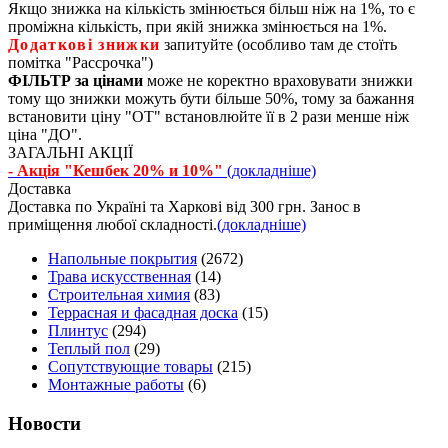
Якщо знижка на кількість змінюється більш ніж на 1%, то є
проміжна кількість, при якій знижка змінюється на 1%.
Додаткові знижки
запитуйте (особливо там де стоїть
помітка "Рассрочка")
ФІЛЬТР за цінами
може не коректно враховувати знижки
тому що знижки можуть бути більше 50%, тому за бажання
встановити ціну "ОТ" встановлюйте її в 2 рази менше ніж
ціна "ДО".
ЗАГАЛЬНІ АКЦІЇ
- Акція "Кешбек 20% и 10%"
(докладніше)
Доставка
Доставка по Україні та Харкові від 300 грн. Занос в
приміщення любої складності.
(докладніше)
Напольные покрытия
(2672)
Трава искусственная
(14)
Строительная химия
(83)
Террасная и фасадная доска
(15)
Плинтус
(294)
Теплый пол
(29)
Сопутствующие товары
(215)
Монтажные работы
(6)
Новости