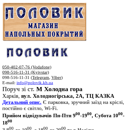
050-402-07-76 (Vodafone)
098-516-11-31 (Kyivstar)
098-516-11-31 (
Telegram
,
Viber
)
E-mail:
info@polovik.kh.ua
Поруч зі ст.
М Холодна гора
Харків,
вул. Холодногірська, 2А, ТЦ КАЗКА
Детальний опис.
Є парковка, зручний заїзд на кріслі,
постійно є світло, Wi-Fi.
00
00
00
Прийом відвідувачів Пн-Птн 9
-19
, Субота 10
-
00
18
00
00
00
00
З 8
до 10
, з 18
до 20
та в Неділю