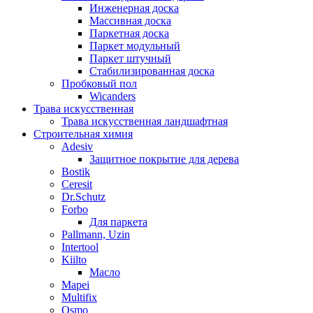
Инженерная доска
Массивная доска
Паркетная доска
Паркет модульный
Паркет штучный
Стабилизированная доска
Пробковый пол
Wicanders
Трава искусственная
Трава искусственная ландшафтная
Строительная химия
Adesiv
Защитное покрытие для дерева
Bostik
Ceresit
Dr.Schutz
Forbo
Для паркета
Pallmann, Uzin
Intertool
Kiilto
Масло
Mapei
Multifix
Osmo