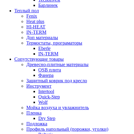
Барлинек
Теплый пол
Fenix
Heat plus
HI-HEAT
IN-TERM
Доп материалы
Термостаты, програматоры
Eberle
IN-TERM
Сопутствующие товары
Древесно-плитные материалы
OSB плита
Фанера
Защитный коврик под кресло
Инструмент
Intertool
Quick-Step
Wolf
Мойка воздуха и увлажнитель
Пленка
Dry Step
Подложка
Профиль напольный (порожки, уголки)