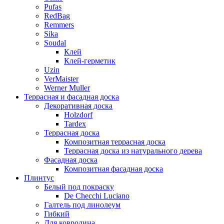
Pufas
RedBag
Remmers
Sika
Soudal
Клей
Клей-герметик
Uzin
VerMaister
Werner Muller
Террасная и фасадная доска
Декоративная доска
Holzdorf
Tardex
Террасная доска
Композитная террасная доска
Террасная доска из натурального дерева
Фасадная доска
Композитная фасадная доска
Плинтус
Белый под покраску
De Checchi Luciano
Галтель под линолеум
Гибкий
Для ковролина