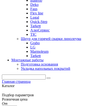
Balterio
Deko
Faus
Flex line
Lugal
Quick-Step
Tarkett
АлюСервис
ТІС
Шнур для горячей сварки линолеума
Grabo
LG
Marmoleum
Tarkett
Монтажные работы
Подготовка основания
Укладка напольных покрытий
Главная страница
Каталог
Подбор параметров
Розничная цена
От