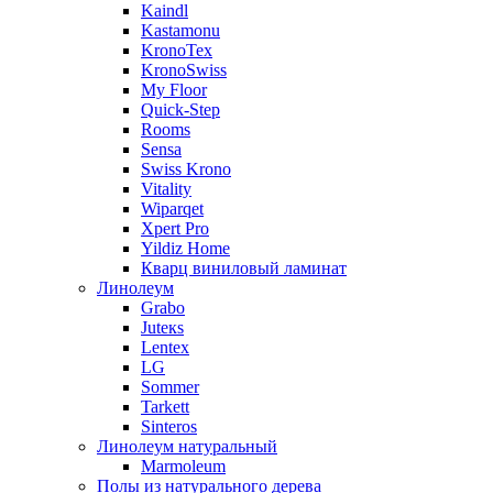
Kaindl
Kastamonu
KronoTex
KronoSwiss
My Floor
Quick-Step
Rooms
Sensa
Swiss Krono
Vitality
Wiparqet
Xpert Pro
Yildiz Home
Кварц виниловый ламинат
Линолеум
Grabo
Juteкs
Lentex
LG
Sommer
Tarkett
Sinteros
Линолеум натуральный
Marmoleum
Полы из натурального дерева