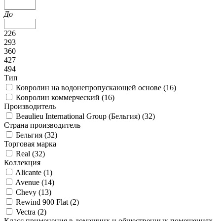
До
226
293
360
427
494
Тип
Ковролин на водонепропускающей основе (
16
)
Ковролин коммерческий (
16
)
Производитель
Beaulieu International Group (Бельгия) (
32
)
Страна производитель
Бельгия (
32
)
Торговая марка
Real (
32
)
Коллекция
Alicante (
1
)
Avenue (
14
)
Chevy (
13
)
Rewind 900 Flat (
2
)
Vectra (
2
)
Класс применения в домашних и общественных помещениях