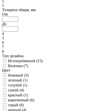
5
5
Толщина общая, мм
От
До
4
5
6
7
8
Тип дизайна
Иглопробивной (
15
)
Валенки (
7
)
Цвет
бежевый (
3
)
зеленый (
1
)
голубой (
1
)
синий (
4
)
красный (
1
)
коричневый (
6
)
серый (
8
)
черный (
4
)