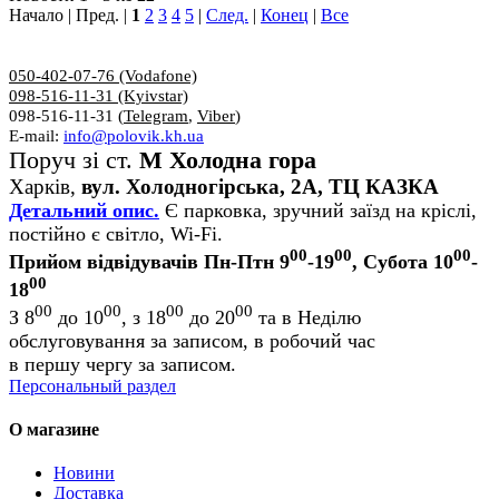
Начало | Пред. |
1
2
3
4
5
|
След.
|
Конец
|
Все
050-402-07-76 (Vodafone)
098-516-11-31 (Kyivstar)
098-516-11-31 (
Telegram
,
Viber
)
E-mail:
info@polovik.kh.ua
Поруч зі ст.
М Холодна гора
Харків,
вул. Холодногірська, 2А, ТЦ КАЗКА
Детальний опис.
Є парковка, зручний заїзд на кріслі,
постійно є світло, Wi-Fi.
00
00
00
Прийом відвідувачів Пн-Птн 9
-19
, Субота 10
-
00
18
00
00
00
00
З 8
до 10
, з 18
до 20
та в Неділю
обслуговування за записом, в робочий час
в першу чергу за записом.
Персональный раздел
О магазине
Новини
Доставка