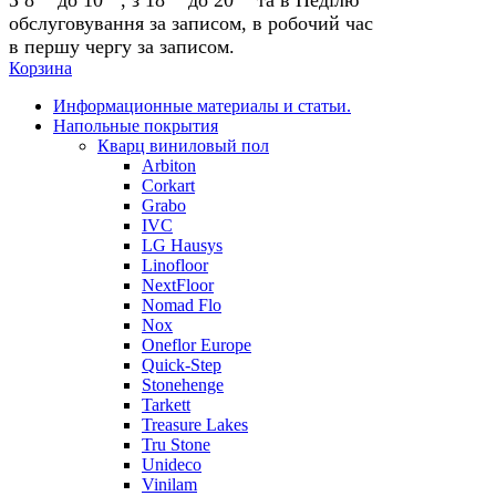
обслуговування за записом, в робочий час
в першу чергу за записом.
Корзина
Информационные материалы и статьи.
Напольные покрытия
Кварц виниловый пол
Arbiton
Corkart
Grabo
IVC
LG Hausys
Linofloor
NextFloor
Nomad Flo
Nox
Oneflor Europe
Quick-Step
Stonehenge
Tarkett
Treasure Lakes
Tru Stone
Unideco
Vinilam