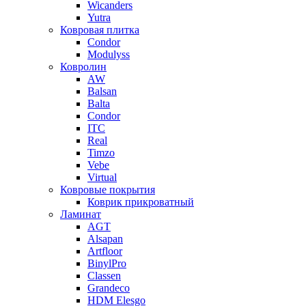
Wicanders
Yutra
Ковровая плитка
Condor
Modulyss
Ковролин
AW
Balsan
Balta
Condor
ITC
Real
Timzo
Vebe
Virtual
Ковровые покрытия
Коврик прикроватный
Ламинат
AGT
Alsapan
Artfloor
BinylPro
Classen
Grandeco
HDM Elesgo