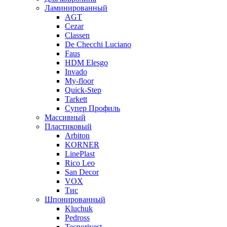
Ламинированный
AGT
Cezar
Classen
De Checchi Luciano
Faus
HDM Elesgo
Invado
My-floor
Quick-Step
Tarkett
Супер Профиль
Массивный
Пластиковый
Arbiton
KORNER
LinePlast
Rico Leo
San Decor
VOX
Тис
Шпонированный
Kluchuk
Pedross
Tecnorivest